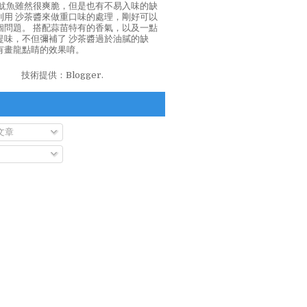
泡魷魚雖然很爽脆，但是也有不易入味的缺
利用 沙茶醬來做重口味的處理，剛好可以
個問題。 搭配蒜苗特有的香氣，以及一點
提味，不但彌補了 沙茶醬過於油膩的缺
有畫龍點睛的效果唷。
技術提供：
Blogger
.
文章