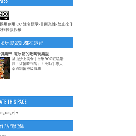
RIES
係採用
創用 CC 姓名標示-非商業性-禁止改作
 授權條款
授權.
喝玩樂資訊都在這裡
俱樂部-電冰箱的吃喝玩樂誌
釜山沙上美食｜台幣900狂嗑活
體「紅蟹吃到飽」！免動手專人
桌邊剝蟹神級服務
ATE THIS PAGE
anguage
▼
作訪問紀錄