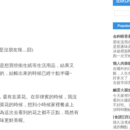
SEARCH
Popula
金鉤蝦香蔥
朋友送我
是那蔥味
朋友辣....囧)
冰箱裡面
跑一次空槍
懶人肉燥
是想買些衛生紙等生活用品，結果又
在國外的
的，結帳出來的時候已經十點半囉~
飯，人生也
好多次了
去超市採買
鹹蛋火腿
今天家裡
)，還有韭菜花。在菲律賓的時候，我沒
看到火腿
菜花的時候，想到小時候家裡餐桌上
不好吃。
須時時翻鍋
為這次去看到的花之都不正點，既然有
[食譜][
味更鮮美喔。
很久沒煮
成的麵點