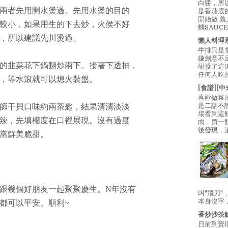
白醬，所
兩者先用開水燙過。先用水燙的目的
是番茄底
開始做 
較小，如果用生的下去炒，火侯不好
麵SAUC
，所以建議先川燙過。
懶人料理
牛排只是
嫌創意不
的韭菜花下鍋翻炒兩下。接著下透抽，
研發了這
任何人吃的
，等水滾就可以熄火裝盤。
[食譜][
喜歡做菜
是二話不
師干貝口味約兩茶匙，結果清清淡淡
場看到這
辣，先填權度在口裡展現。沒有過度
肉，買一
後發現，
當鮮美脆甜。
跟幾個好朋友一起聚聚慶生。N年沒有
叫"飛刀
本身沒字
都可以平安、順利~
香炒沙茶
日前到賣