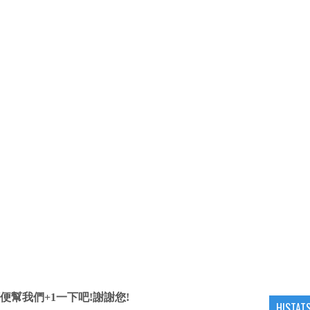
便幫我們+1一下吧!謝謝您!
HISTAT