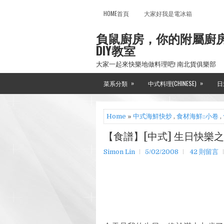
HOME首頁
大家好我是電冰箱
負鼠廚房，你的附屬廚
DIY教室
大家一起來快樂地做料理吧! 南北貨俱樂部
»
»
菜系分類
中式料理(CHINESE)
日
Home
»
中式海鮮快炒
,
食材海鮮::小卷
,
【食譜】[中式] 生日快樂
Simon Lin
5/02/2008
42 則留言