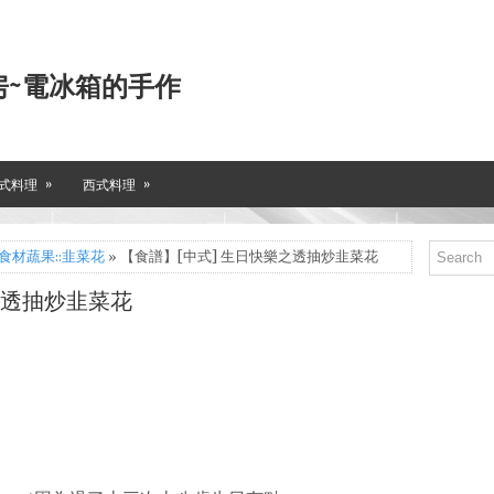
房~電冰箱的手作
»
»
式料理
西式料理
食材蔬果::韭菜花
» 【食譜】[中式] 生日快樂之透抽炒韭菜花
之透抽炒韭菜花