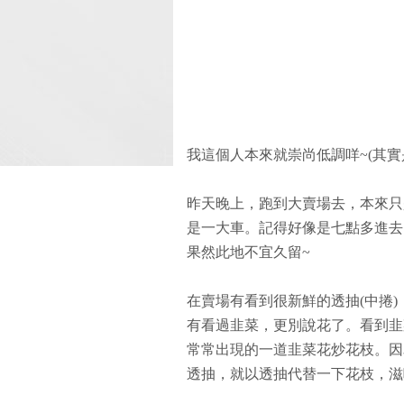
我這個人本來就崇尚低調咩~(其實是沒
昨天晚上，跑到大賣場去，本來只
是一大車。記得好像是七點多進去
果然此地不宜久留~
在賣場有看到很新鮮的透抽(中捲
有看過韭菜，更別說花了。看到韭
常常出現的一道韭菜花炒花枝。因
透抽，就以透抽代替一下花枝，滋