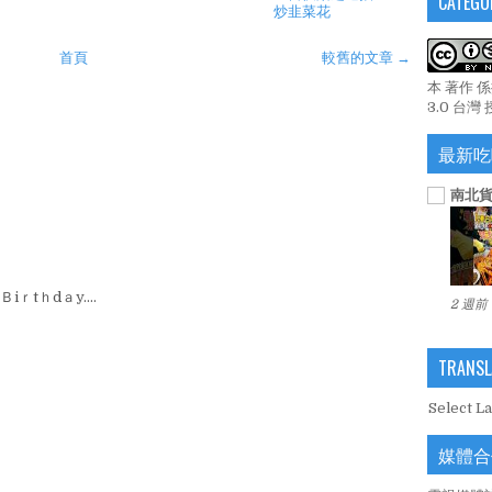
CATEGO
炒韭菜花
首頁
較舊的文章 →
本 著作 
3.0 台灣
最新吃
南北貨
iｒtｈdａy....
2 週前
TRANSL
Select L
媒體合