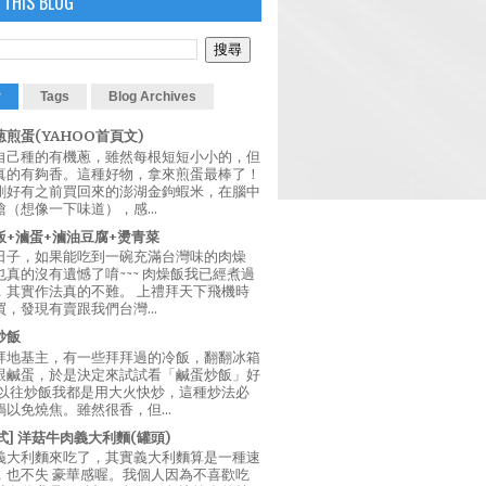
 THIS BLOG
r
Tags
Blog Archives
煎蛋(YAHOO首頁文)
自己種的有機蔥，雖然每根短短小小的，但
真的有夠香。這種好物，拿來煎蛋最棒了！
剛好有之前買回來的澎湖金鉤蝦米，在腦中
（想像一下味道），感...
飯+滷蛋+滷油豆腐+燙青菜
日子，如果能吃到一碗充滿台灣味的肉燥
真的沒有遺憾了唷~~~ 肉燥飯我已經煮過
，其實作法真的不難。 上禮拜天下飛機時
，發現有賣跟我們台灣...
炒飯
拜地基主，有一些拜拜過的冷飯，翻翻冰箱
跟鹹蛋，於是決定來試試看「鹹蛋炒飯」好
 以往炒飯我都是用大火快炒，這種炒法必
以免燒焦。雖然很香，但...
西式] 洋菇牛肉義大利麵(罐頭)
義大利麵來吃了，其實義大利麵算是一種速
，也不失 豪華感喔。我個人因為不喜歡吃