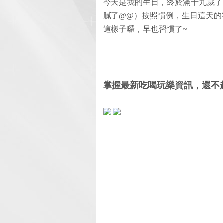
今天是我的生日，終於滿十九歲了
膩了@@）按照慣例，生日這天的
這樣子囉，早也習慣了~
掌握最新吃喝玩樂資訊，還不