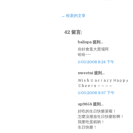
← 較新的文章
42 留言:
balispa 提到...
你好會逛大賣場阿
哈哈~~~
5/01/2008 8:24 下午
sweetni 提到...
Ｗiｓh Ｕ a cｒaｚy Ｈaｐpｙ Ｂ
Ｃhｅeｒs ～～～～
5/01/2008 9:37 下午
ap9658 提到...
好吃的生日快樂菜喔！
怎麼沒撥放生日快樂歌啊！
我要吃蛋糕喲！
生日快樂！