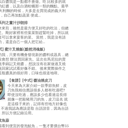
以白醬我是一點都不會做。吃 比較多的就
的紅醬，以及白酒蛤蠣那一類的麵點。最早
義大利麵的時候，大多是去買現成的義大利
E，自己再加點蔬菜 便成...
系列之薑汁沙朗排
拿來煎，雖然是最方便又好吃的吃法，但總
足。剛好家裡有些葉菜類趕緊吃掉，所以就
道可以拿來宴客的菜。 當然，我是沒有請
，還是自己一個人把它給...
中式] 蜜汁叉燒飯(黯然消魂飯)
的我，只要有機會發現新的醬料或器具，總
說會想 辦法買回家先。這次在馬尼拉的賣
瓶李錦記叉燒醬， 想說沒有在家做過叉燒
瓶回家試試看好像不錯。 後來實際操作之
這瓶醬真的很好用，口味也很道地唷。
【食譜】[中式] 醬油燒皮刀
今天來為大家介紹一款季節魚鮮，皮
刀魚我相信應該很多人都有吃過吧?
即使沒吃過，應該多少也看過這長得
就像一把殺豬用刀的魚，皮刀這名 就
是這樣子來的，記得有些地方好像也
"，不過我認為應該是取 台語諧音，因為台語
，所以方便記錄沿用。
魷魚蒜
場看到便宜的發泡魷魚，一隻才要價台幣15