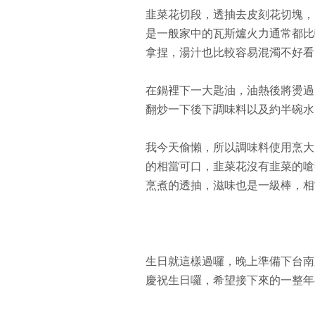
韭菜花切段，透抽去皮刻花切塊，
是一般家中的瓦斯爐火力通常都比
拿捏，湯汁也比較容易混濁不好看
在鍋裡下一大匙油，油熱後將燙過
翻炒一下後下調味料以及約半碗水
我今天偷懶，所以調味料使用烹大
的相當可口，韭菜花沒有韭菜的嗆
烹煮的透抽，滋味也是一級棒，相
生日就這樣過囉，晚上準備下台南
慶祝生日囉，希望接下來的一整年