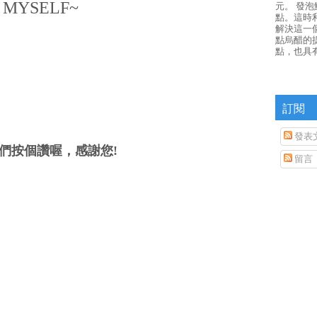
 MYSELF~
元。 發
點。這時
解決這一
點烏醋的
點，也具
訂閱
發表
們按個讚喔，感謝您!
留言