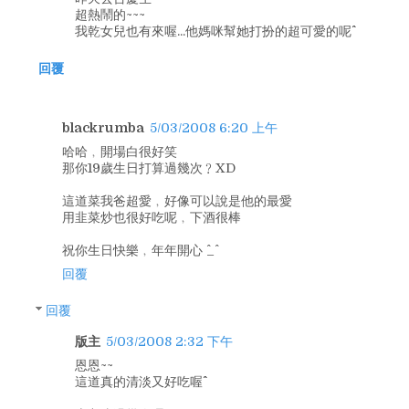
超熱鬧的~~~
我乾女兒也有來喔...他媽咪幫她打扮的超可愛的呢^^
回覆
blackrumba
5/03/2008 6:20 上午
哈哈﹐開場白很好笑
那你19歲生日打算過幾次﹖XD
這道菜我爸超愛﹐好像可以說是他的最愛
用韭菜炒也很好吃呢﹐下酒很棒
祝你生日快樂﹐年年開心 ^_^
回覆
回覆
版主
5/03/2008 2:32 下午
恩恩~~
這道真的清淡又好吃喔^^