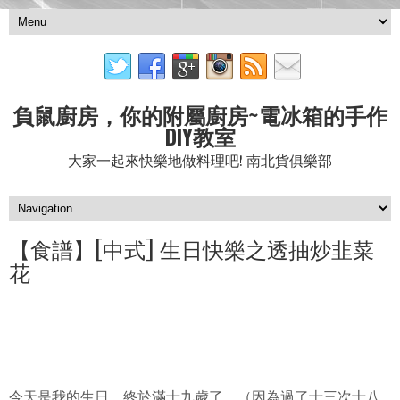
負鼠廚房，你的附屬廚房~電冰箱的手作
DIY教室
大家一起來快樂地做料理吧! 南北貨俱樂部
【食譜】[中式] 生日快樂之透抽炒韭菜
花
今天是我的生日，終於滿十九歲了。（因為過了十三次十八