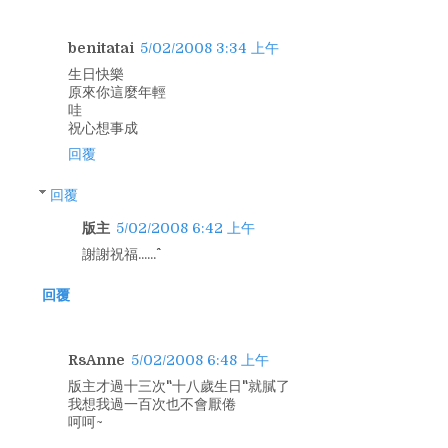
benitatai
5/02/2008 3:34 上午
生日快樂
原來你這麼年輕
哇
祝心想事成
回覆
回覆
版主
5/02/2008 6:42 上午
謝謝祝福......^^
回覆
RsAnne
5/02/2008 6:48 上午
版主才過十三次"十八歲生日"就膩了
我想我過一百次也不會厭倦
呵呵~