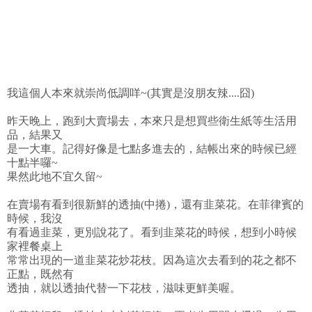
我這個人本來就崇尚低調咩~(其實是沒朋友辣....囧)
昨天晚上，跑到大賣場去，本來只是想買些衛生紙等生活用
品，結果又
是一大車。記得好像是七點多進去的，結帳出來的時候已經
十點半囉~
果然此地不宜久留~
在賣場有看到很新鮮的透抽(中捲)，還有韭菜花。在菲律賓的
時候，我沒
有看過韭菜，更別說花了。看到韭菜花的時候，想到小時候
家裡餐桌上
常常出現的一道韭菜花炒花枝。因為這次去看到的花之都不
正點，既然有
透抽，就以透抽代替一下花枝，滋味更鮮美喔。