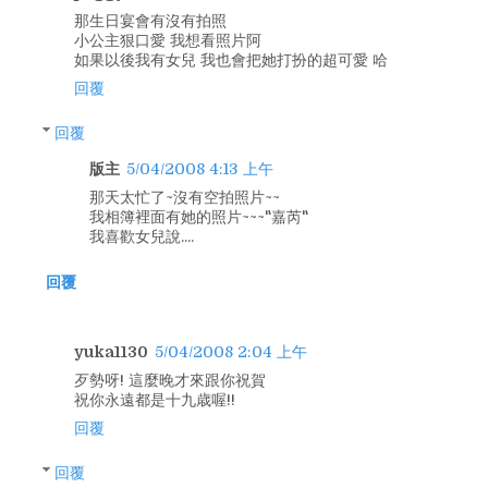
那生日宴會有沒有拍照
小公主狠口愛 我想看照片阿
如果以後我有女兒 我也會把她打扮的超可愛 哈
回覆
回覆
版主
5/04/2008 4:13 上午
那天太忙了~沒有空拍照片~~
我相簿裡面有她的照片~~~"嘉芮"
我喜歡女兒說....
回覆
yuka1130
5/04/2008 2:04 上午
歹勢呀! 這麼晚才來跟你祝賀
祝你永遠都是十九歳喔!!
回覆
回覆