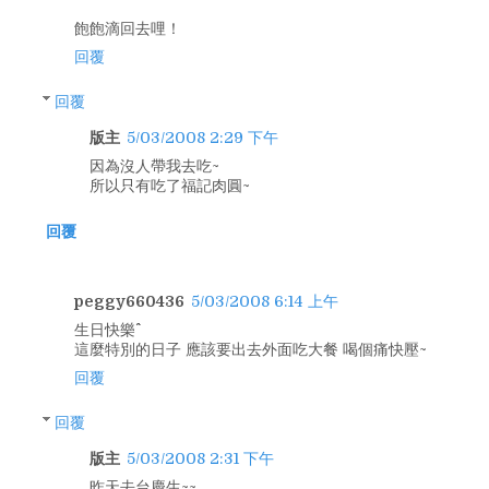
飽飽滴回去哩！
回覆
回覆
版主
5/03/2008 2:29 下午
因為沒人帶我去吃~
所以只有吃了福記肉圓~
回覆
peggy660436
5/03/2008 6:14 上午
生日快樂^^
這麼特別的日子 應該要出去外面吃大餐 喝個痛快壓~
回覆
回覆
版主
5/03/2008 2:31 下午
昨天去台慶生~~