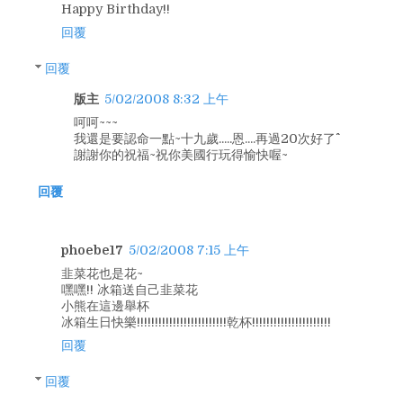
Happy Birthday!!
回覆
回覆
版主
5/02/2008 8:32 上午
呵呵~~~
我還是要認命一點~十九歲.....恩....再過20次好了^^
謝謝你的祝福~祝你美國行玩得愉快喔~
回覆
phoebe17
5/02/2008 7:15 上午
韭菜花也是花~
嘿嘿!! 冰箱送自己韭菜花
小熊在這邊舉杯
冰箱生日快樂!!!!!!!!!!!!!!!!!!!!!!!!!乾杯!!!!!!!!!!!!!!!!!!!!!!
回覆
回覆