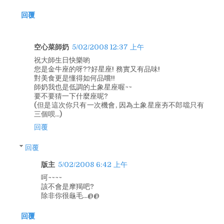
回覆
空心菜師奶
5/02/2008 12:37 上午
祝大師生日快樂喲
您是金牛座的呀??好星座! 務實又有品味!
對美食更是懂得如何品嚐!!
師奶我也是低調的土象星座喔~~
要不要猜一下什麼座呢?
(但是這次你只有一次機會, 因為土象星座夯不郎噹只有
三個呗...)
回覆
回覆
版主
5/02/2008 6:42 上午
呵~~~~
該不會是摩羯吧?
除非你很龜毛...@@
回覆