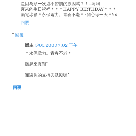
是因為頭一次還不習慣的原因嗎？！…呵呵
遲來的生日祝福＊＊＊HAPPY BIRTHDAY＊＊＊
願電冰箱＊永保電力。青春不老＊~開心每一天＊\^o^/
回覆
回覆
版主
5/05/2008 7:02 下午
＊永保電力。青春不老＊
聽起來真讚^^
謝謝你的支持與鼓勵喔^^
回覆