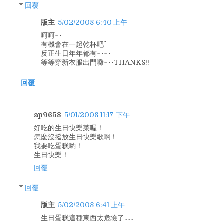
回覆
版主
5/02/2008 6:40 上午
呵呵~~
有機會在一起乾杯吧^^
反正生日年年都有~~~~
等等穿新衣服出門囉~~~THANKS!!
回覆
ap9658
5/01/2008 11:17 下午
好吃的生日快樂菜喔！
怎麼沒撥放生日快樂歌啊！
我要吃蛋糕喲！
生日快樂！
回覆
回覆
版主
5/02/2008 6:41 上午
生日蛋糕這種東西太危險了......