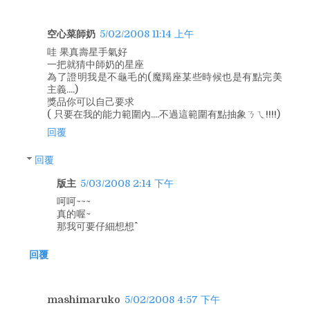
空心菜師奶
5/02/2008 11:14 上午
哇 果真壽星手氣好
一把就猜中師奶的星座
為了證明我是不龜毛的(魔羯座某些時候也是有點完美
主義....)
獎品你可以自己要求
( 只要在我的能力範圍內....不過這範圍有點抽象ㄋㄟ!!!!)
回覆
回覆
版主
5/03/2008 2:14 下午
呵呵~~~
真的喔~
那我可要仔細想想^^
回覆
mashimaruko
5/02/2008 4:57 下午