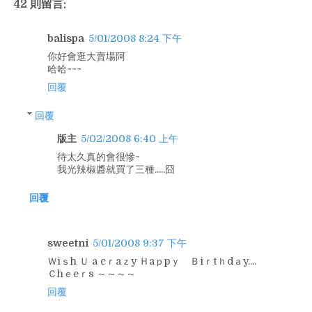
42 則留言:
balispa
5/01/2008 8:24 下午
你好會逛大賣場阿
哈哈~~~
回覆
回覆
版主
5/02/2008 6:40 上午
待太久真的會很慘~
我光辣椒醬就買了三種.....囧
回覆
sweetni
5/01/2008 9:37 下午
Ｗiｓh Ｕ a cｒaｚy Ｈaｐpｙ Ｂiｒtｈdａy....
Ｃhｅeｒs ～～～～
回覆