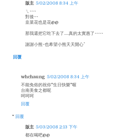
版主
5/02/2008 8:34 上午
ㄟ~~~
對後~~
韭菜花也是花@@
那我還把它吃下去了.....真的太實惠了~~~~
謝謝小熊~也希望小熊天天開心^^
回覆
whchaung
5/02/2008 8:34 上午
不能免俗的祝你"生日快樂"喔
台南美食之都呢
呵呵呵
回覆
回覆
版主
5/03/2008 2:13 下午
都在喝吧@@