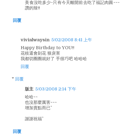
美食沒吃多少~只有今天離開前去吃了福記肉圓~~~
讚的辣!!
回覆
vivialwaysin
5/02/2008 8:41 上午
Happy Birthday to YOU!!
花枝還會刻花 狠戾害
我都切圈圈就好了 手很巧吧 哈哈哈
回覆
回覆
版主
5/03/2008 2:14 下午
哈哈~~
也沒那麼厲害~~~
增加賣點而已^^
謝謝祝福^^
回覆