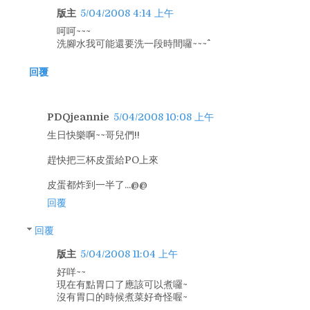
版主
5/04/2008 4:14 上午
呵呵~~~
洗腳水我可能還要洗一段時間囉~~~^^
回覆
PDQjeannie
5/04/2008 10:08 上午
生日快樂啊~~哥兒們!!
趕快把三杯皮蛋給PO上來
皮蛋都炸到一半了...@@
回覆
回覆
版主
5/04/2008 11:04 上午
好咩~~
現在有點胃口了應該可以煮囉~
沒有胃口的時候煮菜好奇怪喔~