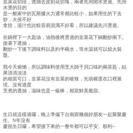
韭菜花切段，透抽去皮刻花切塊，兩者先用開水燙過。先用
水燙的目的
是一般家中的瓦斯爐火力通常都比較小，如果用生的下去
炒，火侯不好
拿捏，湯汁也比較容易混濁不好看，所以建議先川燙過。
在鍋裡下一大匙油，油熱後將燙過的韭菜花下鍋翻炒兩下。
接著下透抽，
翻炒一下後下調味料以及約半碗水，等水滾就可以熄火裝
盤。
我今天偷懶，所以調味料使用烹大師干貝口味約兩茶匙，結
果清清淡淡
的相當可口，韭菜花沒有韭菜的嗆辣，先填權度在口裡展
現。沒有過度
烹煮的透抽，滋味也是一級棒，相當鮮美脆甜。
生日就這樣過囉，晚上準備下台南跟幾個好朋友一起聚聚慶
生。N年沒有
慶祝生日囉，希望接下來的一整年都可以平安、順利~