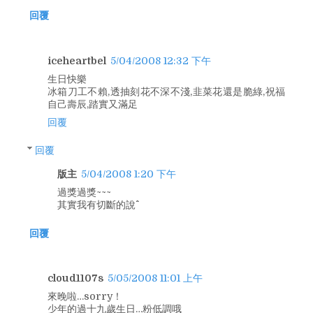
回覆
iceheartbel
5/04/2008 12:32 下午
生日快樂
冰箱刀工不賴,透抽刻花不深不淺,韭菜花還是脆綠,祝福
自己壽辰,踏實又滿足
回覆
回覆
版主
5/04/2008 1:20 下午
過獎過獎~~~
其實我有切斷的說^^
回覆
cloud1107s
5/05/2008 11:01 上午
來晚啦…sorry！
少年的過十九歲生日…粉低調哦