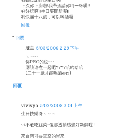
我都沒記得你生日啊!
下次你下廚啦!我帶酒請你呵一杯囉!!
好好玩啊!!生日要開新喔!!
我快滿十八歲，可以喝酒囉....
回覆
回覆
版主
5/03/2008 2:28 下午
ㄟ~~~~
你PRO的也~~~
應該連煮一起吧????哈哈哈哈
(二十一歲才能喝酒@@)
回覆
vivivya
5/03/2008 2:01 上午
生日快樂呀～～～
vi不敢吃韭菜~但那透抽感覺好新鮮喔！
來台南可要空空的胃來