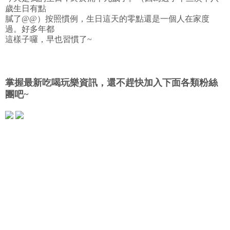
歲生日有點
膩了@@）按照慣例，生日這天的零點還是一個人在家度
過。好多年都
這樣子囉，早也習慣了~
掌握最新吃喝玩樂資訊，還不趕快加入下面各類粉絲
團吧~