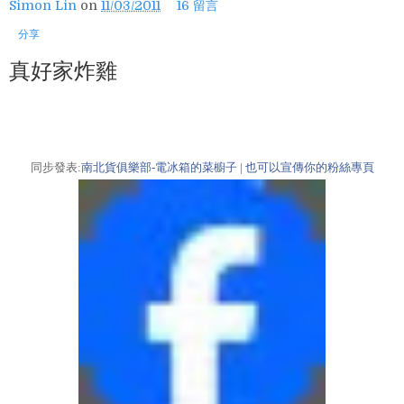
Simon Lin
on
11/03/2011
16 留言
分享
真好家炸雞
同步發表:
南北貨俱樂部-電冰箱的菜櫥子
|
也可以宣傳你的粉絲專頁