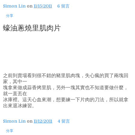
Simon Lin
on
11/15/2011
6 留言
分享
蠔油蔥燒里肌肉片
之前到賣場看到很不錯的豬里肌肉塊，失心瘋的買了兩塊回
家，其中一
塊拿來做成蒜香烤里肌，另外一塊其實也不知道要做什麼，
就一直丟在
冰庫裡。這天心血來潮，想要練一下片肉的刀法，所以就拿
出來退冰練習。
Simon Lin
on
11/12/2011
4 留言
分享