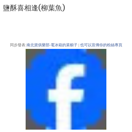
鹽酥喜相逢(柳葉魚)
同步發表:
南北貨俱樂部-電冰箱的菜櫥子
|
也可以宣傳你的粉絲專頁