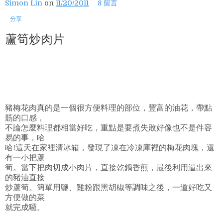
Simon Lin
on
11/20/2011
8 留言
分享
蘆筍炒肉片
豬梅花肉真的是一個很方便料理的部位，豐富的油花，帶點
筋的口感，
不論怎麼料理都相當好吃，重點是要煮失敗好像也不是件容
易的事，哈
哈!這天在家裡清冰箱，發現了凍在冷凍庫裡的梅花肉塊，還
有一小把蘆
筍。當下把肉切成小肉片，直接乾鍋香煎，最後利用逼出來
的豬油直接
炒蘆筍。簡單用鹽、雞粉跟黑胡椒等調味之後，一道好吃又
方便做的菜
就完成囉。