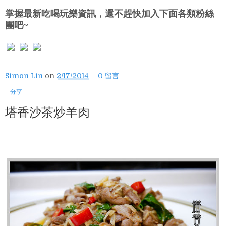
掌握最新吃喝玩樂資訊，還不趕快加入下面各類粉絲
團吧~
Simon Lin
on
2/17/2014
0 留言
分享
塔香沙茶炒羊肉