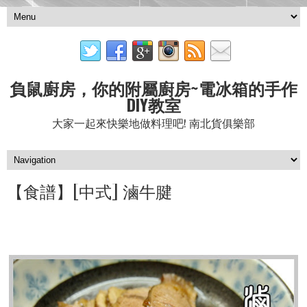
負鼠廚房，你的附屬廚房~電冰箱的手作
DIY教室
大家一起來快樂地做料理吧! 南北貨俱樂部
【食譜】[中式] 滷牛腱