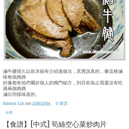
滷牛腱很久以前冰箱有介紹過做法，其實說真的，像這種滷
味每個媽媽
好像都有他們屬於個人的獨門秘方，到目前為止我還沒有吃
過兩個媽媽
滷出同樣味道的。
Simon Lin
on
2/18/2014
0 留言
分享
【食譜】[中式] 筍絲空心菜炒肉片