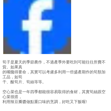
筍子是夏天的季節農作，不過產季外要吃到可能往往所費不
貲。如果真
的嘴饞得要命，其實可以考慮多利用一些盛產期作的筍類加
工品，如筍
干、酸筍片、筍絲等等。
空心菜也是一年四季都能很容易取得的食材，其實筍絲跟空
心菜很搭，
利用辣豆瓣醬做點重口味的烹調，好吃又下飯喔!