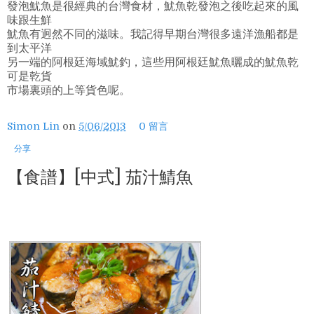
發泡魷魚是很經典的台灣食材，魷魚乾發泡之後吃起來的風
味跟生鮮
魷魚有迥然不同的滋味。我記得早期台灣很多遠洋漁船都是
到太平洋
另一端的阿根廷海域魷釣，這些用阿根廷魷魚曬成的魷魚乾
可是乾貨
市場裏頭的上等貨色呢。
Simon Lin
on
5/06/2013
0 留言
分享
【食譜】[中式] 茄汁鯖魚