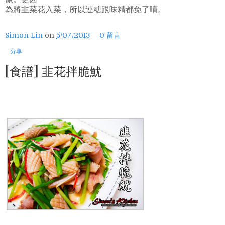
為將韭菜花入菜，所以連糖跟味精都免了唷。
Simon Lin
on
5/07/2013
0 留言
分享
[食譜] 韭花拌脆魷