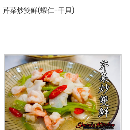
芹菜炒雙鮮(蝦仁+干貝)