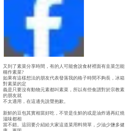
又到了素菜分享時間，有的人可能會說食材裡面有韭菜怎能
稱作素菜?
如果有這樣想法的朋友代表發落我的格子時間不夠長，冰箱
對素菜的定
義是只要沒有動物元素都叫素菜，所以有些食譜對於宗教素
的朋友就
不太適用，在這邊先說聲抱歉。
新鮮的豆包其實相當好吃，不管是生鮮的或是油炸過再紅燒
滋味都相
當不錯。這回要介紹給大家這道菜用料簡單，少油少鹽多健
康。更因