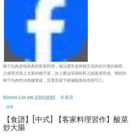
梅干扣肉是很經典的客家料理，做法通常是將豬五花肉切片擺在碗裡，
之後再充填上大量的梅干菜，加上醬油等調味料入鍋蒸煮而成。傳統的
梅干扣肉作法稍嫌繁複，其實直接下鍋滷製風味也很可口。
Simon Lin
on
5/30/2013
0 留言
分享
【食譜】[中式] 【客家料理習作】酸菜
炒大腸