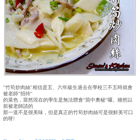
"竹筍炒肉絲"相信是五、六年級生過去在學校三不五時就會
被老師"招待"
的菜色，當然現在的學生是無法體會"箇中奧秘"囉。雖然以
前被老師請的
那一道不是很美味，但是真正的竹筍炒肉絲可是很鮮美可口
的呀!