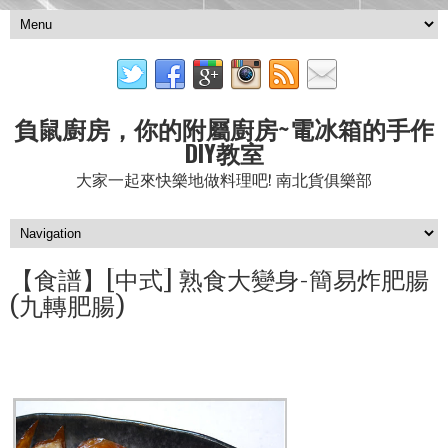
負鼠廚房，你的附屬廚房~電冰箱的手作
DIY教室
大家一起來快樂地做料理吧! 南北貨俱樂部
【食譜】[中式] 熟食大變身-簡易炸肥腸
(九轉肥腸)