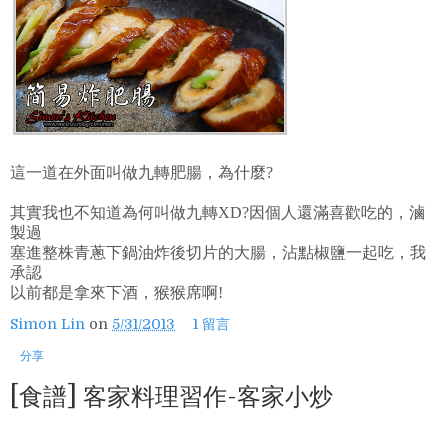
這一道在外面叫做九轉肥腸，為什麼?
其實我也不知道為何叫做九轉XD?因個人還滿喜歡吃的，滷
製過
塞進整株青蔥下鍋油炸後切片的大腸，沾點椒鹽一起吃，我
承認
以前都是拿來下酒，猴猴席啊!
Simon Lin
on
5/31/2013
1 留言
分享
[食譜] 客家料理習作-客家小炒