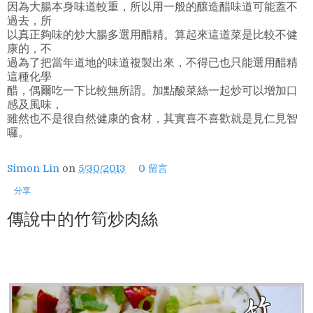
因為大腸本身味道較重，所以用一般的釀造醋味道可能蓋不
過去，所
以真正夠味的炒大腸多選用醋精。算起來這道菜是比較不健
康的，不
過為了把當年道地的味道複製出來，不得已也只能選用醋精
這種化學
醋，偶爾吃一下比較無所謂。加點酸菜絲一起炒可以增加口
感及風味，
雖然也不是很自然健康的食材，其實喜不喜歡就是見仁見智
囉。
Simon Lin
on
5/30/2013
0 留言
分享
傳說中的竹筍炒肉絲