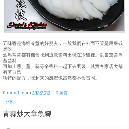
五味醬是海鮮冷盤的好朋友，一般我們在外面不管是用餐或
是吃
酒席常常都有機會吃到這款醬料出現在冷盤裡。以番茄醬為
基醬料，
再加上蔥、薑、蒜等辛香料一起下去調製，其實各家店大都
有著自己
獨特的配方，吃起來的感覺也當然都不會雷同。
Simon Lin
on
5/12/2013
0 留言
分享
青蒜炒大章魚腳