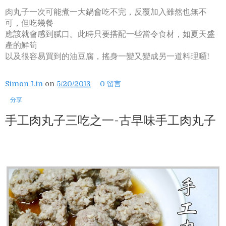
肉丸子一次可能煮一大鍋會吃不完，反覆加入雖然也無不
可，但吃幾餐
應該就會感到膩口。此時只要搭配一些當令食材，如夏天盛
產的鮮筍
以及很容易買到的油豆腐，搖身一變又變成另一道料理囉!
Simon Lin
on
5/20/2013
0 留言
分享
手工肉丸子三吃之一-古早味手工肉丸子