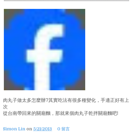
肉丸子做太多怎麼辦?其實吃法有很多種變化，手邊正好有上
次
從台南
帶回來的關廟麵，那就來個肉丸子乾拌關廟麵吧!
Simon Lin
on
5/21/2013
0 留言