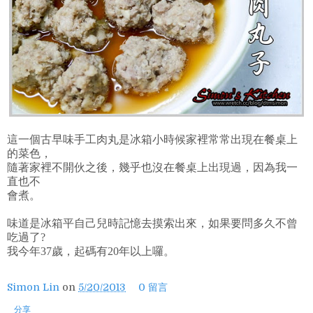
這一個古早味手工肉丸是冰箱小時候家裡常常出現在餐桌上
的菜色，
隨著家裡不開伙之後，幾乎也沒在餐桌上出現過，因為我一
直也不
會煮。
味道是冰箱平自己兒時記憶去摸索出來，如果要問多久不曾
吃過了?
我今年37歲，起碼有20年以上囉。
Simon Lin
on
5/20/2013
0 留言
分享