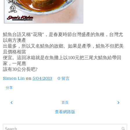
鯖魚台語又稱"花飛"，是春夏時節台灣盛產的魚種，台灣尤
以南方澳產
出最多，所以又名鯖魚的故鄉。如果是產季，鯖魚不但肥美
且價格相當
便宜。這回冰箱就是在魚攤上以100元把三尾大鯖魚給帶回
家，一尾應
該有30公分長吧?
Simon Lin
on
5/04/2013
0 留言
分享
‹
›
首頁
查看網路版