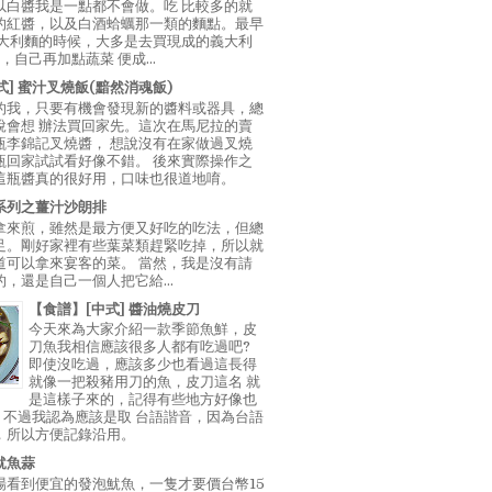
以白醬我是一點都不會做。吃 比較多的就
的紅醬，以及白酒蛤蠣那一類的麵點。最早
義大利麵的時候，大多是去買現成的義大利
E，自己再加點蔬菜 便成...
中式] 蜜汁叉燒飯(黯然消魂飯)
的我，只要有機會發現新的醬料或器具，總
說會想 辦法買回家先。這次在馬尼拉的賣
瓶李錦記叉燒醬， 想說沒有在家做過叉燒
瓶回家試試看好像不錯。 後來實際操作之
這瓶醬真的很好用，口味也很道地唷。
系列之薑汁沙朗排
拿來煎，雖然是最方便又好吃的吃法，但總
足。剛好家裡有些葉菜類趕緊吃掉，所以就
道可以拿來宴客的菜。 當然，我是沒有請
，還是自己一個人把它給...
【食譜】[中式] 醬油燒皮刀
今天來為大家介紹一款季節魚鮮，皮
刀魚我相信應該很多人都有吃過吧?
即使沒吃過，應該多少也看過這長得
就像一把殺豬用刀的魚，皮刀這名 就
是這樣子來的，記得有些地方好像也
"，不過我認為應該是取 台語諧音，因為台語
，所以方便記錄沿用。
魷魚蒜
場看到便宜的發泡魷魚，一隻才要價台幣15