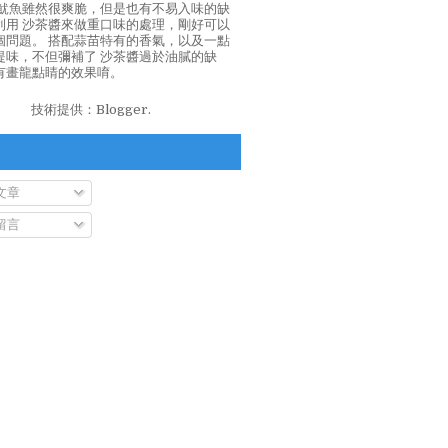
泡魷魚雖然很爽脆，但是也有不易入味的缺
利用 沙茶醬來做重口味的處理，剛好可以
個問題。 搭配蒜苗特有的香氣，以及一點
提味，不但彌補了 沙茶醬過於油膩的缺
有畫龍點睛的效果唷。
技術提供：
Blogger
.
文章
留言