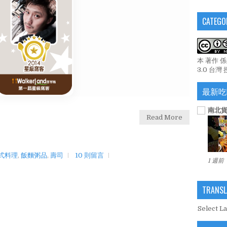
CATEGO
本 著作 
3.0 台灣
最新吃
南北貨
Read More
式料理
,
飯麵粥品
,
壽司
10 則留言
1 週前
TRANSL
Select L