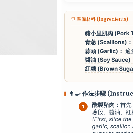
🛒 準備材料 (Ingredients)
豬小里肌肉 (Pork T
青蔥 (Scallions)：
蒜頭 (Garlic)：
適
醬油 (Soy Sauce)
紅糖 (Brown Suga
👨‍🍳 作法步驟 (Instruc
醃製豬肉：
首先
蔥段、醬油、紅
(First, slice th
garlic, scallio