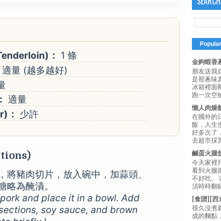
SEARCH
Popula
enderloin)：
1 條
金鉤蝦香蔥
適量 (越多越好)
朋友送我
是那蔥味
量
冰箱裡面
跑一次空槍
：
適量
懶人肉燥
r)：
少許
在國外的
飯，人生也
好多次了
去超市採買
鹹蛋火腿
tions)
今天家裡
看到火腿
，將豬肉切片，放入碗中，加蒜頭、
不好吃。
糖略為醃漬。
須時時翻鍋
e pork and place it in a bowl. Add
[食譜][
n sections, soy sauce, and brown
很久沒煮
成的麵點