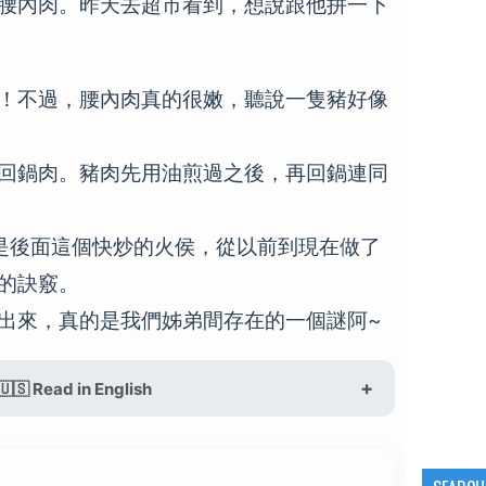
腰內肉。昨天去超市看到，想說跟他拼一下
！不過，腰內肉真的很嫩，聽說一隻豬好像
回鍋肉。豬肉先用油煎過之後，再回鍋連同
就是後面這個快炒的火侯，從以前到現在做了
的訣竅。
出來，真的是我們姊弟間存在的一個謎阿~
🇺🇸 Read in English