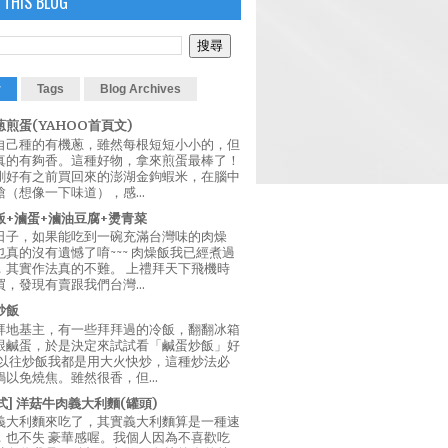
 THIS BLOG
r
Tags
Blog Archives
煎蛋(YAHOO首頁文)
自己種的有機蔥，雖然每根短短小小的，但
真的有夠香。這種好物，拿來煎蛋最棒了！
剛好有之前買回來的澎湖金鉤蝦米，在腦中
（想像一下味道），感...
飯+滷蛋+滷油豆腐+燙青菜
日子，如果能吃到一碗充滿台灣味的肉燥
真的沒有遺憾了唷~~~ 肉燥飯我已經煮過
，其實作法真的不難。 上禮拜天下飛機時
，發現有賣跟我們台灣...
炒飯
拜地基主，有一些拜拜過的冷飯，翻翻冰箱
跟鹹蛋，於是決定來試試看「鹹蛋炒飯」好
 以往炒飯我都是用大火快炒，這種炒法必
以免燒焦。雖然很香，但...
西式] 洋菇牛肉義大利麵(罐頭)
義大利麵來吃了，其實義大利麵算是一種速
，也不失 豪華感喔。我個人因為不喜歡吃