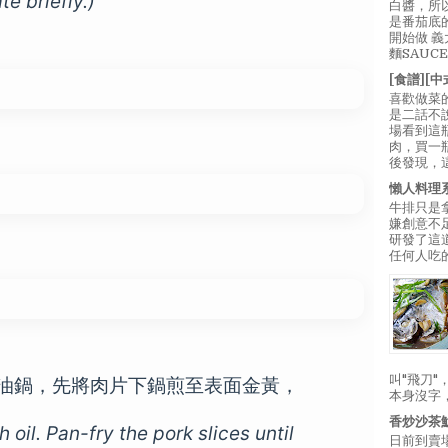
e briefly.)
白醬，所
是番茄底
開始做 
麵SAUC
[食譜][
喜歡做菜
是二話不
場看到這
肉，買一
後發現，
懶人料理
牛排只是
嫌創意不
研發了這
任何人吃的
叫"飛刀
油鍋，先將肉片下鍋煎至表面金黃，
本身沒字
香炒沙茶
 oil. Pan-fry the pork slices until
日前到賣