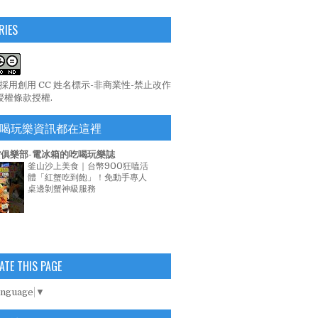
RIES
係採用
創用 CC 姓名標示-非商業性-禁止改作
 授權條款
授權.
喝玩樂資訊都在這裡
俱樂部-電冰箱的吃喝玩樂誌
釜山沙上美食｜台幣900狂嗑活
體「紅蟹吃到飽」！免動手專人
桌邊剝蟹神級服務
ATE THIS PAGE
anguage
▼