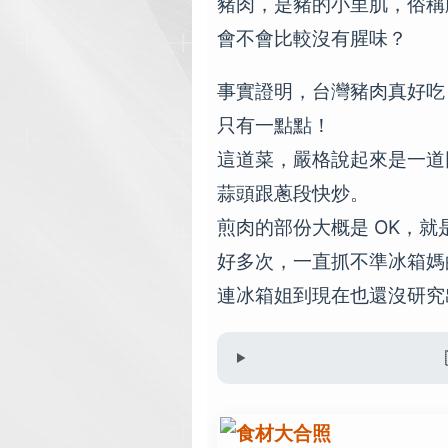
豬肉，是豬的小里肌，俗稱
會不會比較沒有腥味？
事實證明，台灣豬肉真好吃
只有一點點！
這道菜，嚴格說起來是一道
蒜頭跟蔥段快炒。
煎肉的部份大概是 OK，
好多次，一直抓不準冰箱媽
連冰箱姐到現在也還沒研究