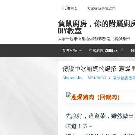
HOME首頁
大家好我是電冰箱
負鼠廚房，你的附屬廚
DIY教室
大家一起來快樂地做料理吧! 南北貨俱樂部
»
»
菜系分類
中式料理(CHINESE)
日
傳說中冰箱媽的絕招-蔥爆
Simon Lin
6/21/2007
電冰箱說故事
先說好，這道菜，雖然做出
味道！ㄞ~