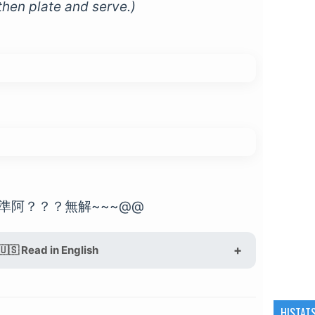
, then plate and serve.)
準阿？？？無解~~~@@
🇺🇸 Read in English
HISTAT