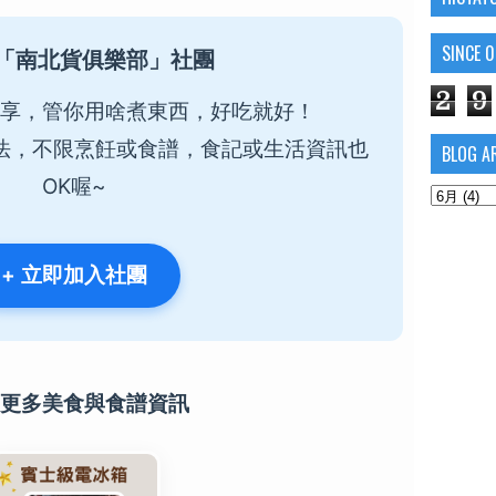
SINCE 
「南北貨俱樂部」社團
2
9
享，管你用啥煮東西，好吃就好！
法，不限烹飪或食譜，食記或生活資訊也
BLOG A
OK喔~
+ 立即加入社團
更多美食與食譜資訊