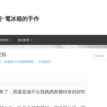
房~電冰箱的手作
»
»
式料理
西式料理
里肌
、寫食譜::中式豬肉料理
8 則留言
來了，我還是做不出我媽媽那種特有的好吃