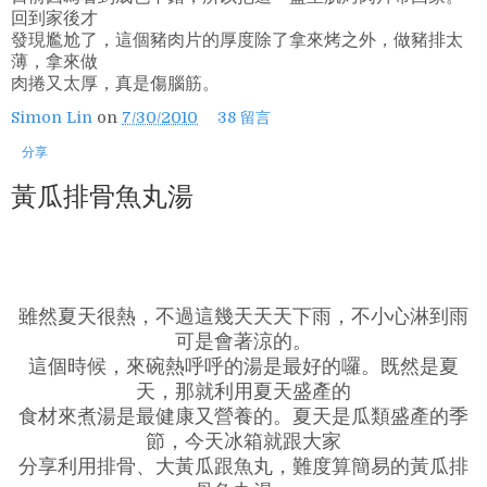
回到家後才
發現尷尬了，這個豬肉片的厚度除了拿來烤之外，做豬排太
薄，拿來做
肉捲又太厚，真是傷腦筋。
Simon Lin
on
7/30/2010
38 留言
分享
黃瓜排骨魚丸湯
雖然夏天很熱，不過這幾天天天下雨，不小心淋到雨
可是會著涼的。
這個時候，來碗熱呼呼的湯是最好的囉。既然是夏
天，那就利用夏天盛產的
食材來煮湯是最健康又營養的。夏天是瓜類盛產的季
節，今天冰箱就跟大家
分享利用排骨、大黃瓜跟魚丸，難度算簡易的黃瓜排