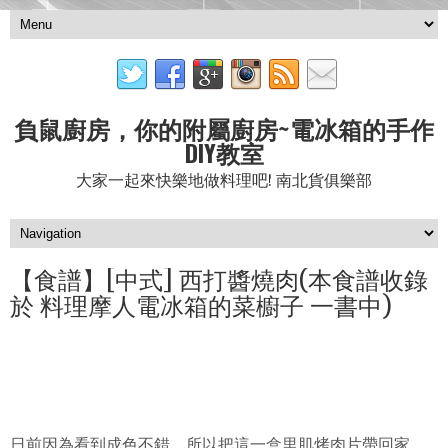
負鼠廚房，你的附屬廚房~電冰箱的手作
DIY教室
大家一起來快樂地做料理吧! 南北貨俱樂部
【食譜】[中式] 西打醬燒肉(本食譜收錄
於 料理摩人電冰箱的菜櫥子 一書中)
日前因為看到成色不錯，所以把這一盒里肌烤肉片帶回家。