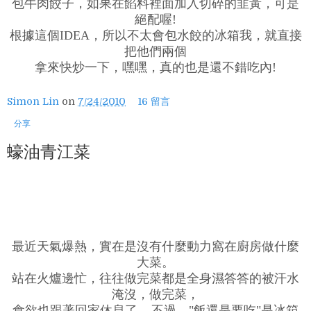
包牛肉餃子，如果在餡料裡面加入切碎的韭黃，可是
絕配喔!
根據這個IDEA，所以不太會包水餃的冰箱我，就直接
把他們兩個
拿來快炒一下，嘿嘿，真的也是還不錯吃內!
Simon Lin
on
7/24/2010
16 留言
分享
蠔油青江菜
最近天氣爆熱，實在是沒有什麼動力窩在廚房做什麼
大菜。
站在火爐邊忙，往往做完菜都是全身濕答答的被汗水
淹沒，做完菜，
食欲也跟著回家休息了....不過，"飯還是要吃"是冰箱