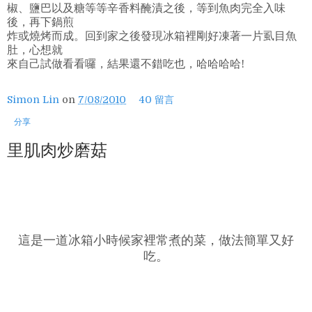
椒、鹽巴以及糖等等辛香料醃漬之後，等到魚肉完全入味
後，再下鍋煎
炸或燒烤而成。回到家之後發現冰箱裡剛好凍著一片虱目魚
肚，心想就
來自己試做看看囉，結果還不錯吃也，哈哈哈哈!
Simon Lin
on
7/08/2010
40 留言
分享
里肌肉炒磨菇
這是一道冰箱小時候家裡常煮的菜，做法簡單又好
吃。