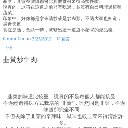
產季，其營養價值都會比其他食材來得高很多唷。
說真的，冰箱在這道之前只有吃過，並沒有自己料理過這種
蔬菜。
印象中，好像都是拿來清炒或是炒肉類。不過大家也知道，
最近天氣
實在是熱，念頭一轉，就變出這一道還不錯喝的湯品囉。
Simon Lin
on
7/25/2010
12 留言
分享
韭黃炒牛肉
韭菜的味道比較重，說真的不是每個人都能接受。
不過經過特殊方式栽培的"韭黃"，雖然同是韭菜，不過
味道卻完全不同。
不但去除了韭菜的辛辣味，滋味也較韭菜來得清甜許
多。