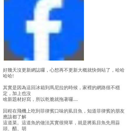
好幾天沒更新網誌囉，心想再不更新大概就快倒站了，哈哈
哈哈!
其實是因為這回冰箱到馬尼拉的時候，家裡的網路很不穩
定，加上也沒
啥新題材好寫，所以乾脆就拖著囉....
回程在飛機上吃到菲律賓口味的虱目魚，知道菲律賓的朋友
應該都了解
這道菜。這道魚的做法其實很簡單，就是將虱目魚先用蒜
頭、醋、胡