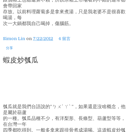
會帶回家
存放。以前料理蘿蔔多是拿來煮湯，只是我老婆不是很喜歡
喝湯，每
次一大鍋都我自己喝掉，傷腦筋。
Simon Lin
on
7/22/2012
4 留言
分享
蝦皮炒瓠瓜
瓠瓜就是我們台語說的"ㄅㄨˊ ㄚˋ "，如果還是沒啥概念，他
是屬於葫蘆
的一種。瓠瓜品種不少，有洋梨形、長條型、葫蘆型等等，
在台灣一年
四季都吃得到。一般多拿來跟排骨煮成湯喝。這道蝦皮炒瓠