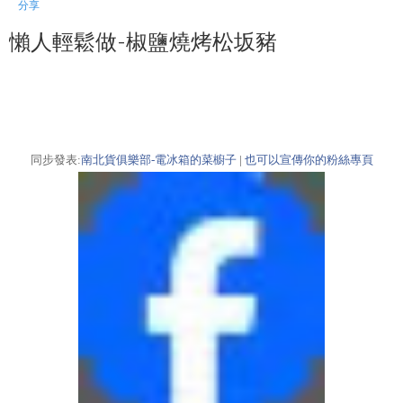
分享
懶人輕鬆做-椒鹽燒烤松坂豬
同步發表:
南北貨俱樂部-電冰箱的菜櫥子
|
也可以宣傳你的粉絲專頁