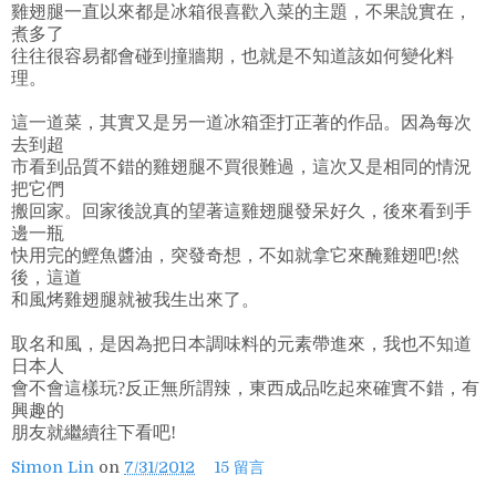
雞翅腿一直以來都是冰箱很喜歡入菜的主題，不果說實在，
煮多了
往往很容易都會碰到撞牆期，也就是不知道該如何變化料
理。
這一道菜，其實又是另一道冰箱歪打正著的作品。因為每次
去到超
市看到品質不錯的雞翅腿不買很難過，這次又是相同的情況
把它們
搬回家。回家後說真的望著這雞翅腿發呆好久，後來看到手
邊一瓶
快用完的鰹魚醬油，突發奇想，不如就拿它來醃雞翅吧!然
後，這道
和風烤雞翅腿就被我生出來了。
取名和風，是因為把日本調味料的元素帶進來，我也不知道
日本人
會不會這樣玩?反正無所謂辣，東西成品吃起來確實不錯，有
興趣的
朋友就繼續往下看吧!
Simon Lin
on
7/31/2012
15 留言