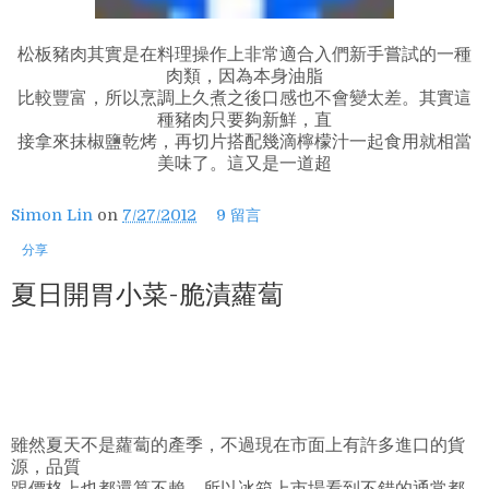
松板豬肉其實是在料理操作上非常適合入們新手嘗試的一種
肉類，因為本身油脂
比較豐富，所以烹調上久煮之後口感也不會變太差。其實這
種豬肉只要夠新鮮，直
接拿來抹椒鹽乾烤，再切片搭配幾滴檸檬汁一起食用就相當
美味了。這又是一道超
Simon Lin
on
7/27/2012
9 留言
分享
夏日開胃小菜-脆漬蘿蔔
雖然夏天不是蘿蔔的產季，不過現在市面上有許多進口的貨
源，品質
跟價格上也都還算不賴，所以冰箱上市場看到不錯的通常都