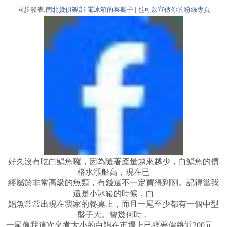
同步發表:
南北貨俱樂部-電冰箱的菜櫥子
|
也可以宣傳你的粉絲專頁
好久沒有吃白鯧魚囉，因為隨著產量越來越少，白鯧魚的價
格水漲船高，現在已
經屬於非常高級的魚類，有錢還不一定買得到咧。記得當我
還是小冰箱的時候，白
鯧魚常常出現在我家的餐桌上，而且一尾至少都有一個中型
盤子大。曾幾何時，
一尾像我這次烹煮大小的白鯧在市場上已經要價將近200元，