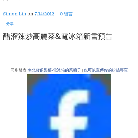
Simon Lin
on
7/14/2012
0 留言
分享
醋溜辣炒高麗菜&電冰箱新書預告
同步發表:
南北貨俱樂部-電冰箱的菜櫥子
|
也可以宣傳你的粉絲專頁