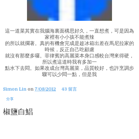
這一道菜其實在我腦海裏面構思好久，一直想煮，可是因為
家裡有小小孩不能煮辣
的所以就擱著。真的有機會完成是趁冰箱出差在馬尼拉家的
時候，反正自己吃顧慮
就沒有那麼多囉。菲律賓的高麗菜本身口感較台灣來得硬，
所以煮這道時我有多加一
點水下去悶。如果改成台灣高麗菜，品質較好，也許烹調步
驟可以少悶一點，但是我
Simon Lin
on
7/08/2012
43 留言
分享
椒鹽白鯧