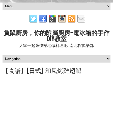
負鼠廚房，你的附屬廚房~電冰箱的手作
DIY教室
大家一起來快樂地做料理吧! 南北貨俱樂部
【食譜】[日式] 和風烤雞翅腿