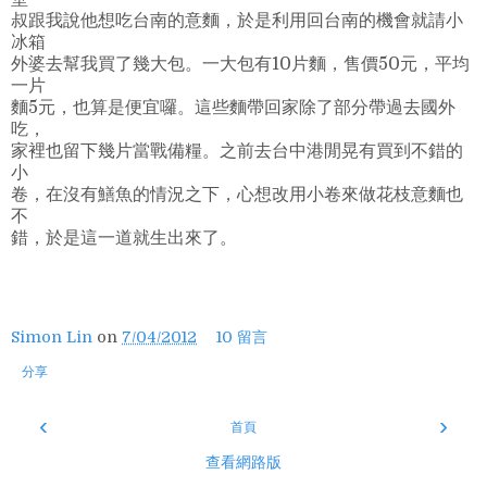
叔跟我說他想吃台南的意麵，於是利用回台南的機會就請小
冰箱
外婆去幫我買了幾大包。一大包有10片麵，售價50元，平均
一片
麵5元，也算是便宜囉。這些麵帶回家除了部分帶過去國外
吃，
家裡也留下幾片當戰備糧。之前去台中港閒晃有買到不錯的
小
卷，在沒有鱔魚的情況之下，心想改用小卷來做花枝意麵也
不
錯，於是這一道就生出來了。
Simon Lin
on
7/04/2012
10 留言
分享
‹
›
首頁
查看網路版