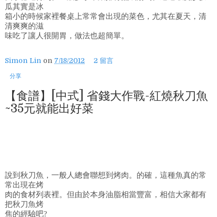
瓜其實是冰
箱小的時候家裡餐桌上常常會出現的菜色，尤其在夏天，清
清爽爽的滋
味吃了讓人很開胃，做法也超簡單。
Simon Lin
on
7/18/2012
2 留言
分享
【食譜】[中式] 省錢大作戰-紅燒秋刀魚
~35元就能出好菜
說到秋刀魚，一般人總會聯想到烤肉。的確，這種魚真的常
常出現在烤
肉的食材列表裡。但由於本身油脂相當豐富，相信大家都有
把秋刀魚烤
焦的經驗吧?