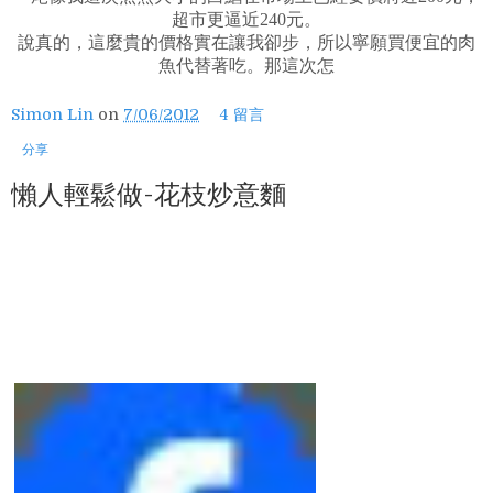
超市更逼近240元。
說真的，這麼貴的價格實在讓我卻步，所以寧願買便宜的肉
魚代替著吃。那這次怎
Simon Lin
on
7/06/2012
4 留言
分享
懶人輕鬆做-花枝炒意麵