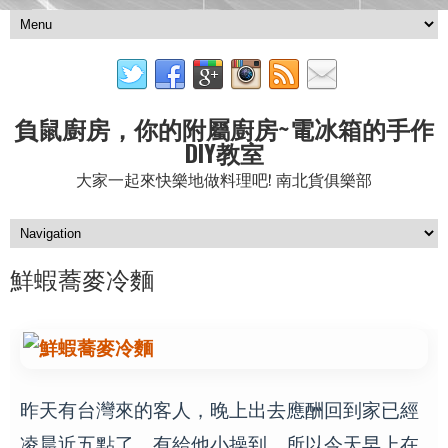
負鼠廚房，你的附屬廚房~電冰箱的手作
DIY教室
大家一起來快樂地做料理吧! 南北貨俱樂部
鮮蝦蕎麥冷麵
昨天有台灣來的客人，晚上出去應酬回到家已經
凌晨近五點了，有給他小操到。所以今天早上在