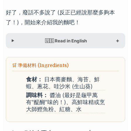
好了，廢話不多說了 (反正已經說那麼多夠本
了！)，開始來介紹我的麵吧！
🇺🇸 Read in English
🛒 準備材料 (Ingredients)
食材：
日本蕎麥麵、海苔、鮮
蝦、蔥花、哇沙米 (生山葵)
調味料：
醬油 (最好是龜甲萬
有"醍醐"味的！)、高鮮味精或烹
大師鰹魚粉、紅糖、水