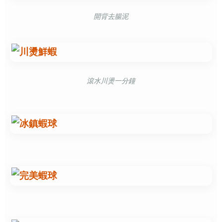
開背去腸泥
滾水川燙一分鐘