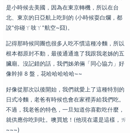
是小時候去美國，因為在東京轉機，所以在台
北、東京的日亞航上吃到的 (小時候耍白爛，都
說"你碰ㄚ吱ㄚ"航空~囧)。
記得那時候同團也很多人吃不慣這種冷麵，所以
根本都原封不動，最後通通進了我跟我老姊的五
臟廟。沒記錯的話，我們姊弟倆「同心協力」好
像幹掉 8 盤，花哈哈哈哈哈~~
好像從那次以後開始，我們就愛上了這種特別的
日式冷麵，老爸有時候也會在家裡弄給我們吃。
不過，我老爸的特色，一旦知道你喜歡吃什麼，
就供應你吃到吐。噢買尬！(他現在還是這樣，ㄞ
~~~)