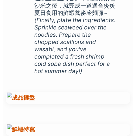
沙米之後，就完成一道適合炎炎
夏日食用的鮮蝦蕎麥冷麵囉~
(Finally, plate the ingredients.
Sprinkle seaweed over the
noodles. Prepare the
chopped scallions and
wasabi, and you've
completed a fresh shrimp
cold soba dish perfect for a
hot summer day!)