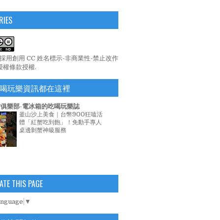
RIES
係採用
創用 CC 姓名標示-非商業性-禁止改作
 授權條款
授權.
喝玩樂資訊都在這裡
俱樂部-電冰箱的吃喝玩樂誌
釜山沙上美食｜台幣900狂嗑活
體「紅蟹吃到飽」！免動手專人
桌邊剝蟹神級服務
ATE THIS PAGE
anguage
▼