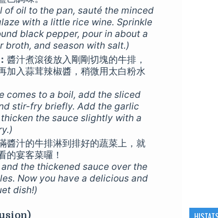
 of oil to the pan, sauté the minced
aze with a little rice wine. Sprinkle
ound black pepper, pour in about a
r broth, and season with salt.)
：
醬汁煮滾後放入剛剛切塊的牛排，
再加入蒜茸辣椒醬，稍微用太白粉水
 comes to a boil, add the sliced
d stir-fry briefly. Add the garlic
 thicken the sauce slightly with a
y.)
滿醬汁的牛排淋到排好的蔬菜上，就
看的宴客菜囉！
 and the thickened sauce over the
les. Now you have a delicious and
et dish!)
sion)
HISTAT