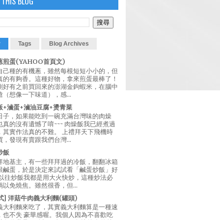
 THIS BLOG
r
Tags
Blog Archives
煎蛋(YAHOO首頁文)
自己種的有機蔥，雖然每根短短小小的，但
真的有夠香。這種好物，拿來煎蛋最棒了！
剛好有之前買回來的澎湖金鉤蝦米，在腦中
（想像一下味道），感...
飯+滷蛋+滷油豆腐+燙青菜
日子，如果能吃到一碗充滿台灣味的肉燥
真的沒有遺憾了唷~~~ 肉燥飯我已經煮過
，其實作法真的不難。 上禮拜天下飛機時
，發現有賣跟我們台灣...
炒飯
拜地基主，有一些拜拜過的冷飯，翻翻冰箱
跟鹹蛋，於是決定來試試看「鹹蛋炒飯」好
 以往炒飯我都是用大火快炒，這種炒法必
以免燒焦。雖然很香，但...
西式] 洋菇牛肉義大利麵(罐頭)
義大利麵來吃了，其實義大利麵算是一種速
，也不失 豪華感喔。我個人因為不喜歡吃