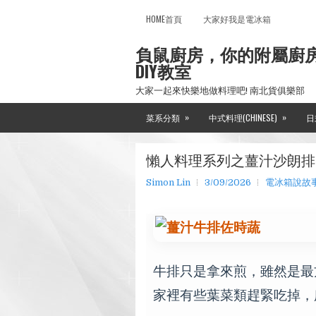
HOME首頁
大家好我是電冰箱
負鼠廚房，你的附屬廚
DIY教室
大家一起來快樂地做料理吧! 南北貨俱樂部
»
»
菜系分類
中式料理(CHINESE)
日
懶人料理系列之薑汁沙朗排
Simon Lin
3/09/2026
電冰箱說故事
牛排只是拿來煎，雖然是最
家裡有些葉菜類趕緊吃掉，