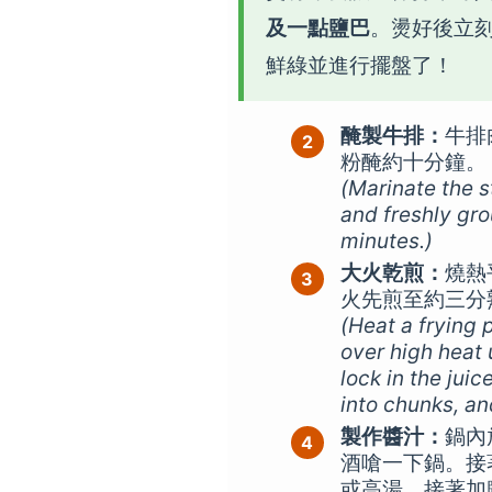
及一點鹽巴
。燙好後立
鮮綠並進行擺盤了！
醃製牛排：
牛排
粉醃約十分鐘。
(Marinate the s
and freshly gr
minutes.)
大火乾煎：
燒熱
火先煎至約三分
(Heat a frying 
over high heat 
lock in the juic
into chunks, an
製作醬汁：
鍋內
酒嗆一下鍋。接
或高湯，接著加