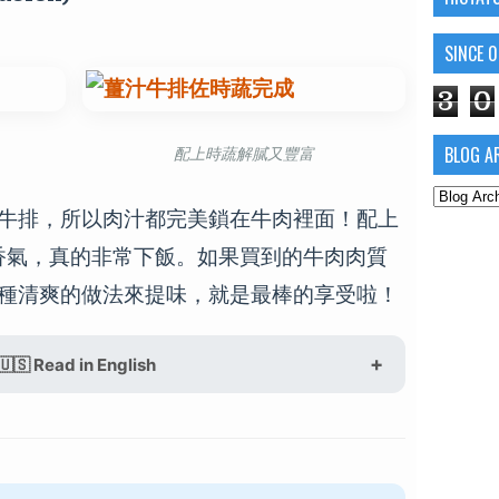
SINCE 
3
0
BLOG A
配上時蔬解膩又豐富
牛排，所以肉汁都完美鎖在牛肉裡面！配上
味與香氣，真的非常下飯。如果買到的牛肉肉質
種清爽的做法來提味，就是最棒的享受啦！
🇺🇸 Read in English