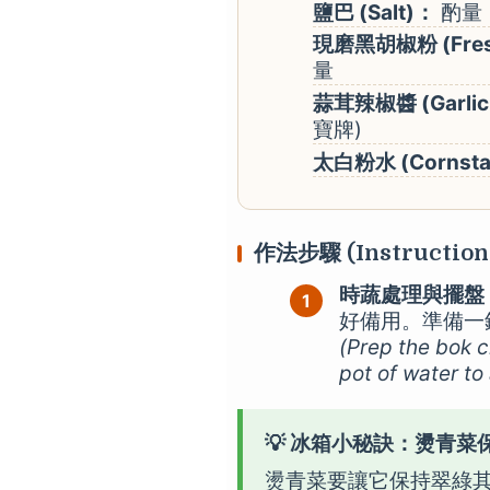
鹽巴 (Salt)：
酌量
現磨黑胡椒粉 (Freshl
量
蒜茸辣椒醬 (Garlic 
寶牌)
太白粉水 (Cornstar
作法步驟 (Instruction
時蔬處理與擺盤
好備用。準備一
(Prep the bok c
pot of water to 
💡 冰箱小秘訣：燙青
燙青菜要讓它保持翠綠