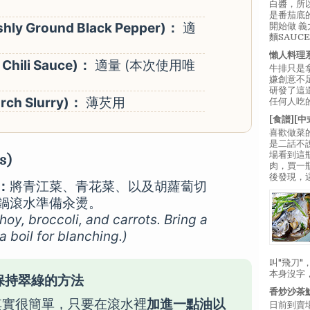
白醬，所
是番茄底
y Ground Black Pepper)：
適
開始做 
麵SAUC
懶人料理
Chili Sauce)：
適量 (本次使用唯
牛排只是
嫌創意不
研發了這
ch Slurry)：
薄芡用
任何人吃的
[食譜][
喜歡做菜
是二話不
場看到這
s)
肉，買一
後發現，
：
將青江菜、青花菜、以及胡蘿蔔切
鍋滾水準備汆燙。
hoy, broccoli, and carrots. Bring a
a boil for blanching.)
叫"飛刀
本身沒字
菜保持翠綠的方法
香炒沙茶
其實很簡單，只要在滾水裡
加進一點油以
日前到賣