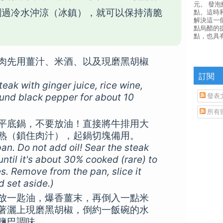
元。 發
刻過冷水沖涼（冰鎮），就可以保持清脆
點。這時
解決這一
點烏醋的
點，也具
肉先用薑汁、米酒、以及現磨黑胡椒
訂閱
teak with ginger juice, rice wine,
ound black pepper for about 10
發表
所有
平底鍋，不要放油！直接將牛排用大
熟（鎖住肉汁），起鍋切塊備用。
pan. Do not add oil! Sear the steak
until it's about 30% cooked (rare) to
es. Remove from the pan, slice it
d set aside.)
放一匙油，爆香薑末，再倒入一點米
著灑上現磨黑胡椒，倒約一飯碗的水
鹽巴調味。