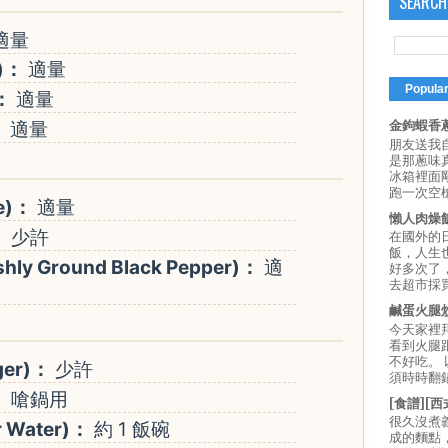
SEARCH
適量
)：
適量
Popula
：
適量
：
適量
金鉤蝦香蔥
朋友送我
是那蔥味
冰箱裡面
跑一次空槍
e)：
適量
懶人肉燥
：
少許
在國外的
飯，人生也
y Ground Black Pepper)：
適
好多次了
去超市採買
鹹蛋火腿
今天家裡
看到火腿
不好吃。
ger)：
少許
須時時翻鍋
：
嗆鍋用
[食譜][
很久沒煮
 Water)：
約 1 飯碗
成的麵點