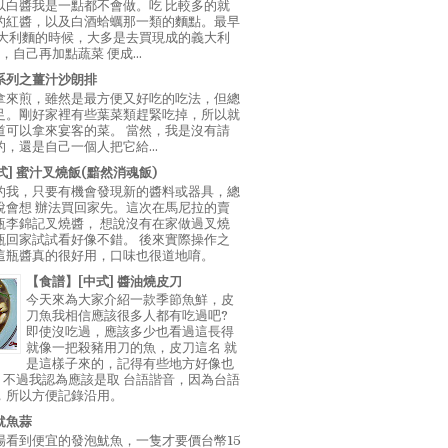
以白醬我是一點都不會做。吃 比較多的就
的紅醬，以及白酒蛤蠣那一類的麵點。最早
義大利麵的時候，大多是去買現成的義大利
E，自己再加點蔬菜 便成...
系列之薑汁沙朗排
拿來煎，雖然是最方便又好吃的吃法，但總
足。剛好家裡有些葉菜類趕緊吃掉，所以就
道可以拿來宴客的菜。 當然，我是沒有請
，還是自己一個人把它給...
中式] 蜜汁叉燒飯(黯然消魂飯)
的我，只要有機會發現新的醬料或器具，總
說會想 辦法買回家先。這次在馬尼拉的賣
瓶李錦記叉燒醬， 想說沒有在家做過叉燒
瓶回家試試看好像不錯。 後來實際操作之
這瓶醬真的很好用，口味也很道地唷。
【食譜】[中式] 醬油燒皮刀
今天來為大家介紹一款季節魚鮮，皮
刀魚我相信應該很多人都有吃過吧?
即使沒吃過，應該多少也看過這長得
就像一把殺豬用刀的魚，皮刀這名 就
是這樣子來的，記得有些地方好像也
"，不過我認為應該是取 台語諧音，因為台語
，所以方便記錄沿用。
魷魚蒜
場看到便宜的發泡魷魚，一隻才要價台幣15