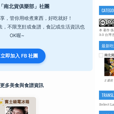
「南北貨俱樂部」社團
CATEGO
享，管你用啥煮東西，好吃就好！
法，不限烹飪或食譜，食記或生活資訊也
本 著作 
OK喔~
3.0 台灣
最新吃
 立即加入 FB 社團
南北貨
2 週前
更多美食與食譜資訊
TRANSL
Select L