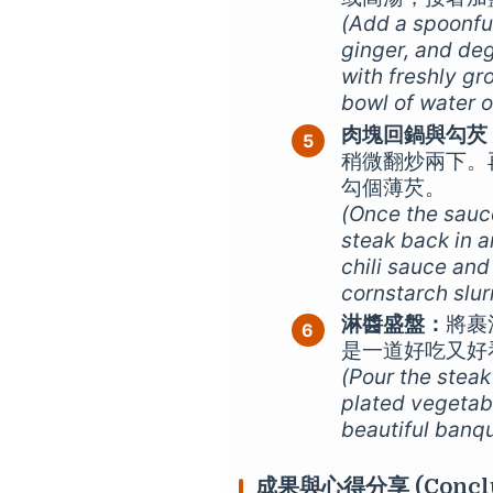
(Add a spoonful
ginger, and degl
with freshly gr
bowl of water o
肉塊回鍋與勾芡
稍微翻炒兩下。
勾個薄芡。
(Once the sauce
steak back in an
chili sauce and
cornstarch slurr
淋醬盛盤：
將裹
是一道好吃又好
(Pour the steak
plated vegetab
beautiful banqu
成果與心得分享 (Conclu