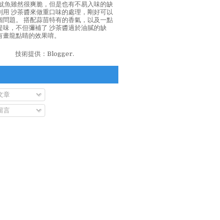
泡魷魚雖然很爽脆，但是也有不易入味的缺
利用 沙茶醬來做重口味的處理，剛好可以
個問題。 搭配蒜苗特有的香氣，以及一點
提味，不但彌補了 沙茶醬過於油膩的缺
有畫龍點睛的效果唷。
技術提供：
Blogger
.
文章
留言