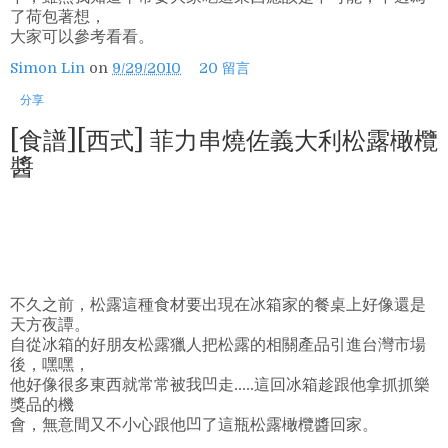
了荷包著想，
大家可以參考看看。
Simon Lin
on
9/29/2010
20 留言
分享
[食譜][西式] 菲力串燒佐義大利松露橄欖
醬
不久之前，松露這種食材要出現在冰箱家的餐桌上好像還是
天方夜譚。
自從冰箱的好朋友松露獵人把松露的相關產品引進台灣市場
後，嘿嘿，
他好像很多東西就常常被我凹走.....這回冰箱趁跟他拿抓抓樂
獎品的機
會，無意間又不小心跟他凹了這瓶松露橄欖醬回家。