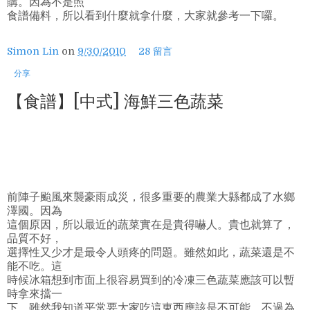
購。因為不是照
食譜備料，所以看到什麼就拿什麼，大家就參考一下囉。
Simon Lin
on
9/30/2010
28 留言
分享
【食譜】[中式] 海鮮三色蔬菜
前陣子颱風來襲豪雨成災，很多重要的農業大縣都成了水鄉
澤國。因為
這個原因，所以最近的蔬菜實在是貴得嚇人。貴也就算了，
品質不好，
選擇性又少才是最令人頭疼的問題。雖然如此，蔬菜還是不
能不吃。這
時候冰箱想到市面上很容易買到的冷凍三色蔬菜應該可以暫
時拿來擋一
下，雖然我知道平常要大家吃這東西應該是不可能，不過為