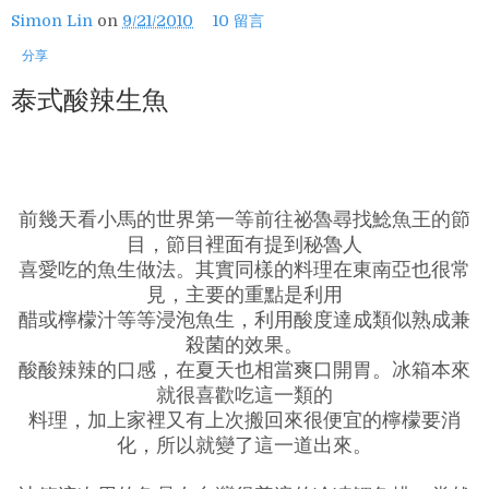
Simon Lin
on
9/21/2010
10 留言
分享
泰式酸辣生魚
前幾天看小馬的世界第一等前往祕魯尋找鯰魚王的節
目，節目裡面有提到秘魯人
喜愛吃的魚生做法。其實同樣的料理在東南亞也很常
見，主要的重點是利用
醋或檸檬汁等等浸泡魚生，利用酸度達成類似熟成兼
殺菌的效果。
酸酸辣辣的口感，在夏天也相當爽口開胃。冰箱本來
就很喜歡吃這一類的
料理，加上家裡又有上次搬回來很便宜的檸檬要消
化，所以就變了這一道出來。