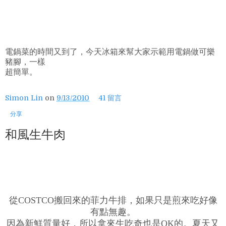
電鍋菜的時間又到了，今天冰箱來幫大家示範用電鍋做可樂
豬腳，一樣
超簡單。
Simon Lin
on
9/13/2010
41 留言
分享
和風生牛肉
從COSTCO搬回來的菲力牛排，如果只是煎來吃好像
有點無趣。
因為新鮮質量好，所以拿來生吃奇也是OK的。夏天又