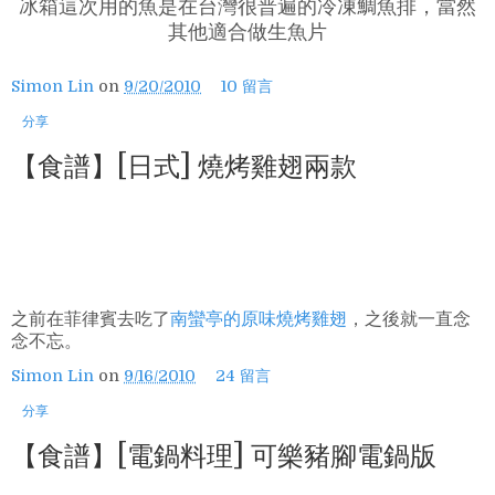
冰箱這次用的魚是在台灣很普遍的冷凍鯛魚排，當然
其他適合做生魚片
Simon Lin
on
9/20/2010
10 留言
分享
【食譜】[日式] 燒烤雞翅兩款
之前在菲律賓去吃了
南蠻亭的原味燒烤雞翅
，之後就一直念
念不忘。
Simon Lin
on
9/16/2010
24 留言
分享
【食譜】[電鍋料理] 可樂豬腳電鍋版