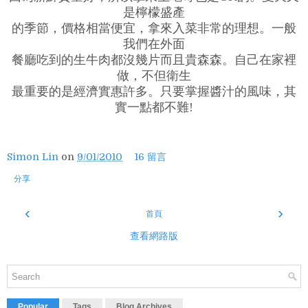
是檸檬盛產
的季節，價格相當便宜，拿來入菜非常的理想。一般
我們在外面
餐廳吃到的生牛肉都沒幾片而且貴森森。自己在家裡
做，不但衛生
最重要的是經濟實惠許多。只要掌握醬汁的風味，其
實一點都不難!
Simon Lin
on
9/01/2010
16 留言
分享
‹
›
首頁
查看網路版
Popular
Tags
Blog Archives