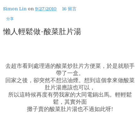
Simon Lin
on
9/27/2010
16 留言
分享
懶人輕鬆做-酸菜肚片湯
去超市看到處理過的酸菜炒肚片方便菜，於是就順手
帶了一盒。
回家之後，卻突然不想沾油煙。想到這個拿來做酸菜
肚片湯應該也可以，
所以這時候再度有勞我家的大同電鍋出馬。輕輕鬆
鬆，其實外面
攤子賣的酸菜肚片湯也不過如此呀!