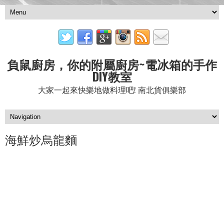
負鼠廚房，你的附屬廚房~電冰箱的手作
DIY教室
大家一起來快樂地做料理吧! 南北貨俱樂部
海鮮炒烏龍麵