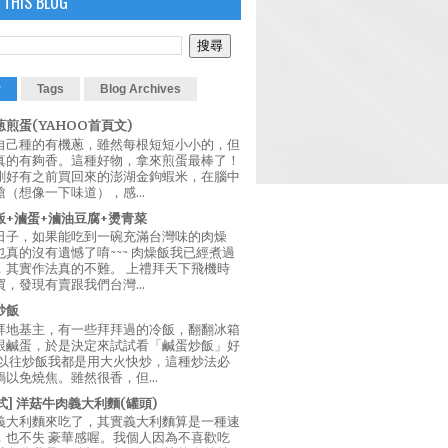
 THIS BLOG
r
Tags
Blog Archives
煎蛋(YAHOO首頁文)
自己種的有機蔥，雖然每根短短小小的，但
真的有夠香。這種好物，拿來煎蛋最棒了！
剛好有之前買回來的澎湖金鉤蝦米，在腦中
（想像一下味道），感...
飯+滷蛋+滷油豆腐+燙青菜
日子，如果能吃到一碗充滿台灣味的肉燥
真的沒有遺憾了唷~~~ 肉燥飯我已經煮過
，其實作法真的不難。 上禮拜天下飛機時
，發現有賣跟我們台灣...
炒飯
拜地基主，有一些拜拜過的冷飯，翻翻冰箱
跟鹹蛋，於是決定來試試看「鹹蛋炒飯」好
 以往炒飯我都是用大火快炒，這種炒法必
以免燒焦。雖然很香，但...
西式] 洋菇牛肉義大利麵(罐頭)
義大利麵來吃了，其實義大利麵算是一種速
，也不失 豪華感喔。我個人因為不喜歡吃