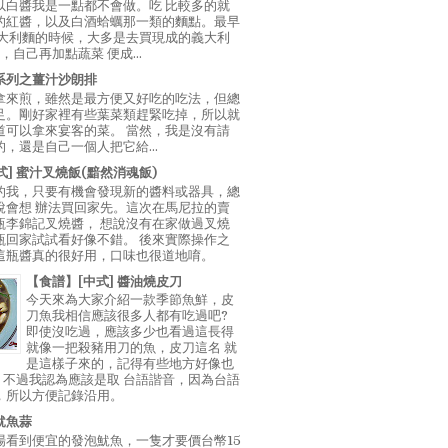
以白醬我是一點都不會做。吃 比較多的就
的紅醬，以及白酒蛤蠣那一類的麵點。最早
義大利麵的時候，大多是去買現成的義大利
E，自己再加點蔬菜 便成...
系列之薑汁沙朗排
拿來煎，雖然是最方便又好吃的吃法，但總
足。剛好家裡有些葉菜類趕緊吃掉，所以就
道可以拿來宴客的菜。 當然，我是沒有請
，還是自己一個人把它給...
中式] 蜜汁叉燒飯(黯然消魂飯)
的我，只要有機會發現新的醬料或器具，總
說會想 辦法買回家先。這次在馬尼拉的賣
瓶李錦記叉燒醬， 想說沒有在家做過叉燒
瓶回家試試看好像不錯。 後來實際操作之
這瓶醬真的很好用，口味也很道地唷。
【食譜】[中式] 醬油燒皮刀
今天來為大家介紹一款季節魚鮮，皮
刀魚我相信應該很多人都有吃過吧?
即使沒吃過，應該多少也看過這長得
就像一把殺豬用刀的魚，皮刀這名 就
是這樣子來的，記得有些地方好像也
"，不過我認為應該是取 台語諧音，因為台語
，所以方便記錄沿用。
魷魚蒜
場看到便宜的發泡魷魚，一隻才要價台幣15