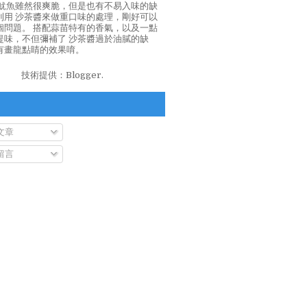
泡魷魚雖然很爽脆，但是也有不易入味的缺
利用 沙茶醬來做重口味的處理，剛好可以
個問題。 搭配蒜苗特有的香氣，以及一點
提味，不但彌補了 沙茶醬過於油膩的缺
有畫龍點睛的效果唷。
技術提供：
Blogger
.
文章
留言