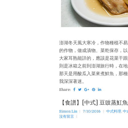
澎湖冬天風大寒冷，作物種植不易
的作物，做成漬物、菜乾保存，以
大家耳熟能詳的，應該是花菜干跟
則是冰箱之前到澎湖旅行時，在地
那天是用酸瓜入菜來煮鮮魚，那種
我深深著迷。
Share:
【食譜】[中式] 豆豉蒸魟魚
Simon Lin
7/10/2016
中式料理
,
中
沒有留言