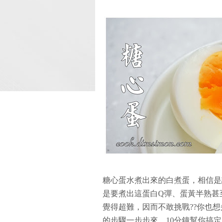
糖心蛋水煮出來的白煮蛋，相信是
是要煮出這蛋白Q彈、蛋黃半熟甚
覺得超難，因而不敢挑戰??你也
的步驟一步步來，10分鐘幫你搞定