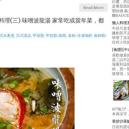
白醬，所
是番茄底
Read More
開始做 
麵SAUC
料理(三) 味噌波龍湯 家常吃或當年菜，都
懶人料理
牛排只是
嫌創意不
式水產煮
,
日式湯品
,
甲殼類
,
甲殼類::龍蝦
,
食材::冷凍海鮮
,
食材蝦::
研發了這
任何人吃的
[食譜][
喜歡做菜
是二話不
場看到這
肉，買一
後發現，
叫"飛刀
本身沒字
香炒沙茶
日前到賣