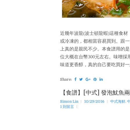
近幾年波龍(波士頓龍蝦)這種食
或冷凍的，都相當容易買到。跟一
上真的是親民不少。本食譜用的是在
位大概在台幣300元左右。味噌
味道更香醇，真的自己要吃買好一
Share:
【食譜】[中式] 發泡魷魚兩
Simon Lin
10/29/2016
中式海鮮
,
1 則留言