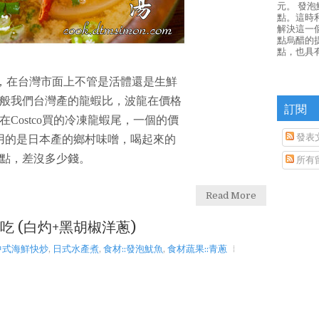
元。 發
點。這時
解決這一
點烏醋的
點，也具
材，在台灣市面上不管是活體還是生鮮
般我們台灣產的龍蝦比，波龍在價格
訂閱
Costco買的冷凍龍蝦尾，一個的價
發表
採用的是日本產的鄉村味噌，喝起來的
點，差沒多少錢。
所有
Read More
吃 (白灼+黑胡椒洋蔥)
中式海鮮快炒
,
日式水產煮
,
食材::發泡魷魚
,
食材蔬果::青蔥