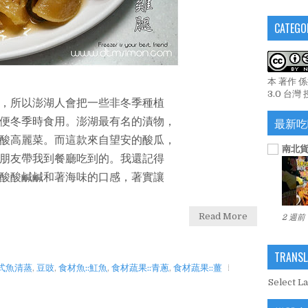
CATEGO
本 著作 
3.0 台灣
，所以澎湖人會把一些非冬季種植
最新吃
便冬季時食用。澎湖最有名的漬物，
酸高麗菜。而這款來自望安的酸瓜，
南北貨
朋友帶我到餐廳吃到的。我還記得
酸酸鹹鹹和著海味的口感，著實讓
Read More
2 週前
TRANSL
式魚清蒸
,
豆豉
,
食材魚::魟魚
,
食材蔬果::青蔥
,
食材蔬果::薑
Select L