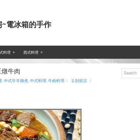
房~電冰箱的手作
»
»
式料理
西式料理
豆燉牛肉
理
,
中式牛羊燉煮
,
中式料理
,
牛肉料理
2 則留言