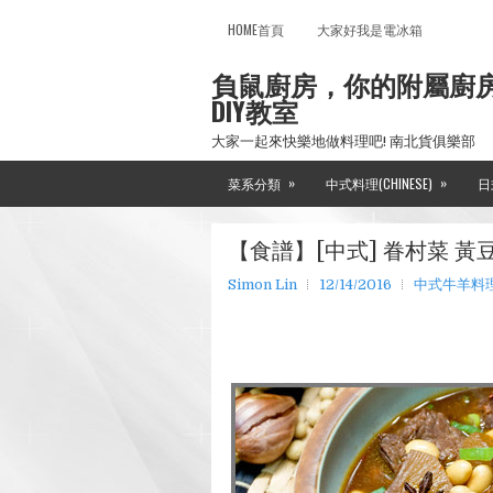
HOME首頁
大家好我是電冰箱
負鼠廚房，你的附屬廚
DIY教室
大家一起來快樂地做料理吧! 南北貨俱樂部
»
»
菜系分類
中式料理(CHINESE)
日
【食譜】[中式] 眷村菜 黃
Simon Lin
12/14/2016
中式牛羊料