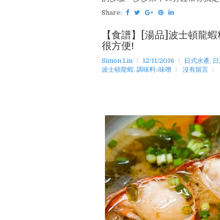
Share:
【食譜】[湯品]波士頓龍蝦
很方便!
Simon Lin
12/11/2016
日式水產
,
日
波士頓龍蝦
,
調味料::味噌
沒有留言