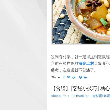
說到眷村菜，就一定得提到這款經
之前冰箱在高雄
海光二村
這篇食記
參考，在這邊就不贅述了。
Share:
【食譜】[烹飪小技巧] 糖
Simon Lin
12/12/2016
食材蛋::雞蛋