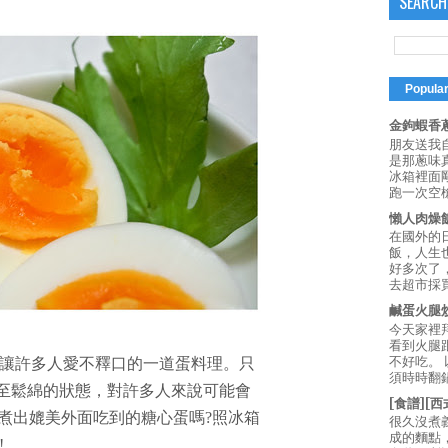
SEARCH
Popula
金鉤蝦香蔥
朋友送我
是那蔥味
冰箱裡面
跑一次空槍
懶人肉燥
在國外的
飯，人生也
好多次了
去超市採買
鹹蛋火腿
今天家裡
看到火腿
不好吃。
讓許多人愛不釋口的一道蛋料理。只
須時時翻鍋
至鬆綿的狀態，對許多人來說可能會
[食譜][
想煮出媲美外面吃到的糖心蛋嗎?照冰箱
很久沒煮
成的麵點
!