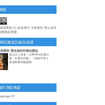
RIES
係採用
創用 CC 姓名標示-非商業性-禁止改作
 授權條款
授權.
喝玩樂資訊都在這裡
俱樂部-電冰箱的吃喝玩樂誌
釜山沙上美食｜台幣900狂嗑活
體「紅蟹吃到飽」！免動手專人
桌邊剝蟹神級服務
ATE THIS PAGE
anguage
▼