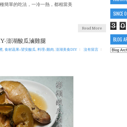
種簡單的吃法，一冷一熱，都相當美
SINCE 
3
0
Read More
BLOG A
IY-澎湖酸瓜滷雞腿
煮
,
食材蔬果::望安酸瓜
,
料理::雞肉
,
澎湖美食DIY
沒有留言