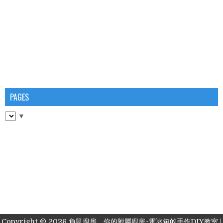
PAGES
▼
Copyright ©
2026
負鼠廚房，你的附屬廚房~電冰箱的手作DIY教室
|