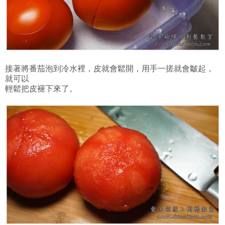
接著將番茄泡到冷水裡，皮就會鬆開，用手一搓就會皺起，
就可以
輕鬆把皮褪下來了。