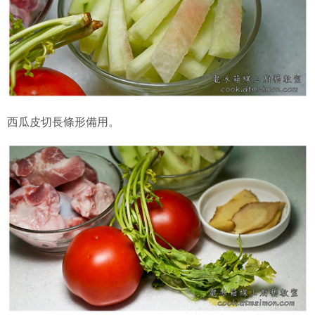
西瓜皮切長條形備用。