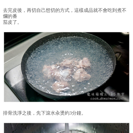
去完皮後，再切自己想切的方式，這樣成品就不會吃到煮不
爛的番
茄皮了。
排骨洗淨之後，先下滾水汆燙約3分鐘。