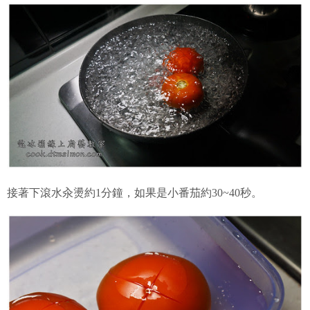
接著下滾水汆燙約1分鐘，如果是小番茄約30~40秒。