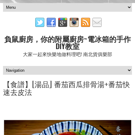
負鼠廚房，你的附屬廚房~電冰箱的手作
DIY教室
大家一起來快樂地做料理吧! 南北貨俱樂部
【食譜】[湯品] 番茄西瓜排骨湯+番茄快
速去皮法