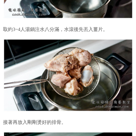
取約3~4人湯鍋注水八分滿，水滾後先丟入薑片。
接著再放入剛剛燙好的排骨。