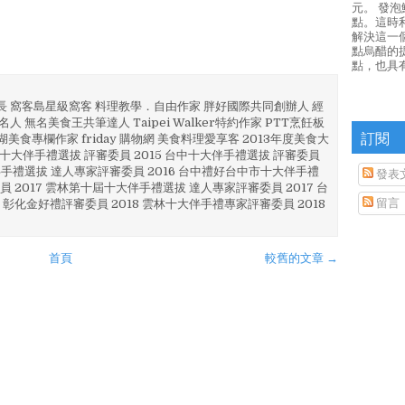
元。 發
點。這時
解決這一
點烏醋的
點，也具
部長 窩客島星級窩客 料理教學．自由作家 胖好國際共同創辦人 經
人 無名美食王共筆達人 Taipei Walker特約作家 PTT烹飪板
訂閱
澎湖美食專欄作家 friday 購物網 美食料理愛享客 2013年度美食大
4 彰化十大伴手禮選拔 評審委員 2015 台中十大伴手禮選拔 評審委員
林 伴手禮選拔 達人專家評審委員 2016 台中禮好台中市十大伴手禮
發表
員 2017 雲林第十屆十大伴手禮選拔 達人專家評審委員 2017 台
留言
 彰化金好禮評審委員 2018 雲林十大伴手禮專家評審委員 2018
首頁
較舊的文章 →