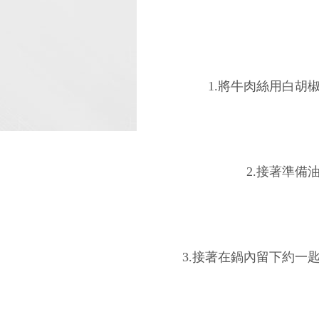
1.將牛肉絲用白胡
2.接著準備
3.接著在鍋內留下約一