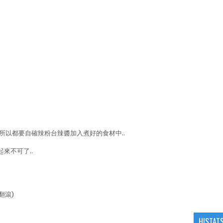
..所以都要自確辣粉台辣醬加入煮好的食材中..
起來不可了..
翻滾)
HISTAT