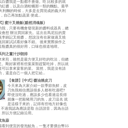
以白醬我是一點都不會做。吃 比較多的就
的紅醬，以及白酒蛤蠣那一類的麵點。最早
義大利麵的時候，大多是去買現成的義大利
E，自己再加點蔬菜 便成...
中式] 蜜汁叉燒飯(黯然消魂飯)
的我，只要有機會發現新的醬料或器具，總
說會想 辦法買回家先。這次在馬尼拉的賣
瓶李錦記叉燒醬， 想說沒有在家做過叉燒
瓶回家試試看好像不錯。 後來實際操作之
這瓶醬真的很好用，口味也很道地唷。
系列之薑汁沙朗排
拿來煎，雖然是最方便又好吃的吃法，但總
足。剛好家裡有些葉菜類趕緊吃掉，所以就
道可以拿來宴客的菜。 當然，我是沒有請
，還是自己一個人把它給...
【食譜】[中式] 醬油燒皮刀
今天來為大家介紹一款季節魚鮮，皮
刀魚我相信應該很多人都有吃過吧?
即使沒吃過，應該多少也看過這長得
就像一把殺豬用刀的魚，皮刀這名 就
是這樣子來的，記得有些地方好像也
"，不過我認為應該是取 台語諧音，因為台語
，所以方便記錄沿用。
魷魚蒜
場看到便宜的發泡魷魚，一隻才要價台幣15