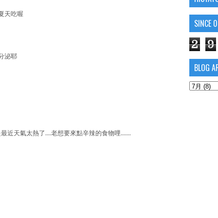
夏天吃喔
SINCE 
2
9
分泌耶
BLOG A
天氣太熱了....老想要來點辛辣的食物哩.......