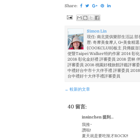
Share:
Simon Lin
現任: 南北貨俱樂部生活誌 
歷: 奇摩美食摩人 G+美食精選名
(COOKCLUB)板主 貝傳媒
使暨Taipei Walker特約作家 201
2016 彰化金好禮 評審委員 2016 雲
評審委員 2016 桃園好棧旅館評鑑評審委
中禮好台中市十大伴手禮 評審委員 2018
台中禮好十大伴手禮評審委員
← 較新的文章
40 留言:
insinchen 提到...
我推~
讚啦!
夏天就是要吃辣才ROCK!!