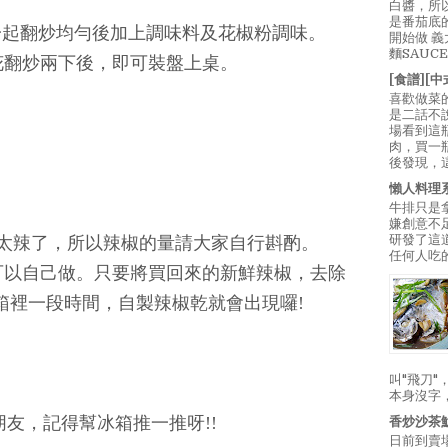
白醬，所
是番茄底
一起翻炒均勻後加上調味料及花椒粉調味。
開始做 
麵SAUC
花翻炒兩下後，即可裝盤上桌。
[食譜][
喜歡做菜
是二話不
場看到這
肉，買一
後發現，
懶人料理
牛排只是
嫌創意不
研發了這
太辣了，所以辣椒的量請大家自行斟酌。
任何人吃的
可以自己做。只要將買回來的新鮮辣椒，去除
箱裡一段時間，自製辣椒乾就會出現囉!
叫"飛刀
本身沒字
友，記得幫冰箱推一推呀!!
香炒沙茶
日前到賣