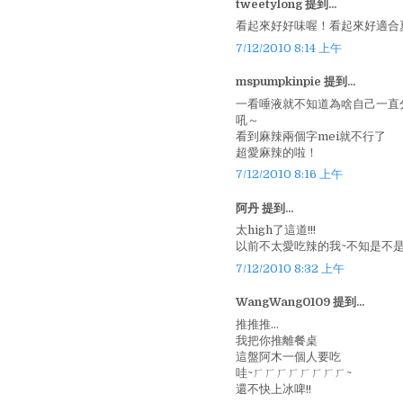
tweetylong 提到...
看起來好好味喔！看起來好適合
7/12/2010 8:14 上午
mspumpkinpie 提到...
一看唾液就不知道為啥自己一直
吼～
看到麻辣兩個字mei就不行了
超愛麻辣的啦！
7/12/2010 8:16 上午
阿丹 提到...
太high了這道!!!
以前不太愛吃辣的我~不知是不是最近
7/12/2010 8:32 上午
WangWang0109 提到...
推推推...
我把你推離餐桌
這盤阿木一個人要吃
哇~ㄏㄏㄏㄏㄏㄏㄏㄏ~
還不快上冰啤!!