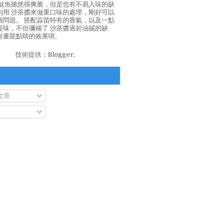
泡魷魚雖然很爽脆，但是也有不易入味的缺
利用 沙茶醬來做重口味的處理，剛好可以
個問題。 搭配蒜苗特有的香氣，以及一點
提味，不但彌補了 沙茶醬過於油膩的缺
有畫龍點睛的效果唷。
技術提供：
Blogger
.
文章