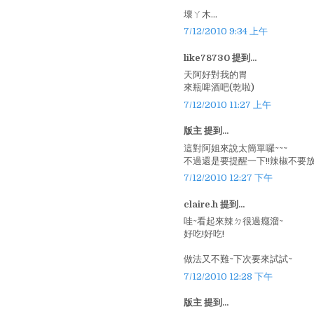
壞ㄚ木...
7/12/2010 9:34 上午
like78730 提到...
天阿好對我的胃
來瓶啤酒吧(乾啦)
7/12/2010 11:27 上午
版主 提到...
這對阿姐來說太簡單囉~~~
不過還是要提醒一下!!辣椒不要放太
7/12/2010 12:27 下午
claire.h 提到...
哇~看起來辣ㄉ很過癮溜~
好吃!好吃!
做法又不難~下次要來試試~
7/12/2010 12:28 下午
版主 提到...