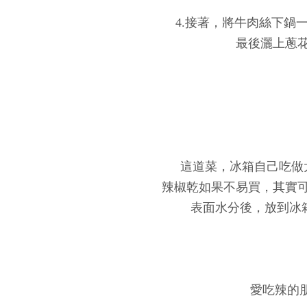
4.接著，將牛肉絲下鍋
最後灑上蔥
這道菜，冰箱自己吃做
辣椒乾如果不易買，其實
表面水分後，放到冰
愛吃辣的朋