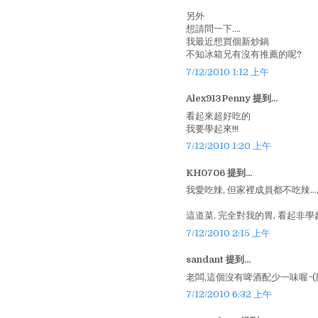
另外
想請問一下....
我最近想買個新炒鍋
不知冰箱兄有沒有推薦的呢?
7/12/2010 1:12 上午
Alex913Penny 提到...
看起來超好吃的
我要學起來!!!
7/12/2010 1:20 上午
KH0706 提到...
我愛吃辣, 但家裡成員都不吃辣.
這道菜, 完全對我的胃, 看起非學
7/12/2010 2:15 上午
sandant 提到...
老闆,這個沒有啤酒配少一味喔~(
7/12/2010 6:32 上午