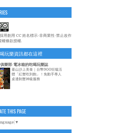
RIES
係採用
創用 CC 姓名標示-非商業性-禁止改作
 授權條款
授權.
喝玩樂資訊都在這裡
俱樂部-電冰箱的吃喝玩樂誌
釜山沙上美食｜台幣900狂嗑活
體「紅蟹吃到飽」！免動手專人
桌邊剝蟹神級服務
ATE THIS PAGE
anguage
▼