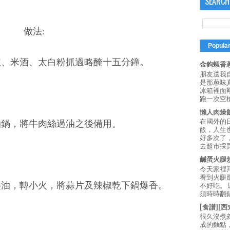
SEARCH
做法:
Popula
椒、米酒、太白粉抓過略醃十五分鐘。
金鉤蝦香蔥
朋友送我
是那蔥味
冰箱裡面
跑一次空槍
懶人肉燥
在國外的
油鍋，將牛肉絲過油之後備用。
飯，人生也
好多次了
去超市採買
鹹蛋火腿
今天家裡
看到火腿
匙油，轉小火，將蒜片及辣椒乾下鍋爆香。
不好吃。
須時時翻鍋
[食譜][
很久沒煮
成的麵點