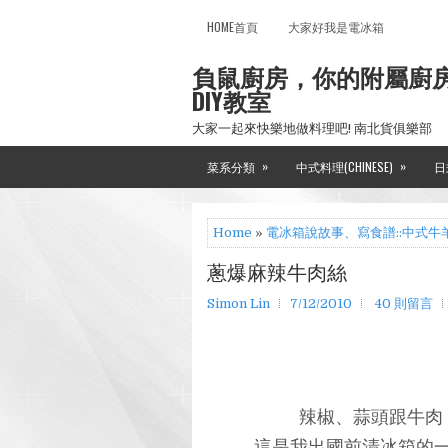
HOME首頁
大家好我是電冰箱
負鼠廚房，你的附屬廚
DIY教室
大家一起來快樂地做料理吧! 南北貨俱樂部
»
»
菜系分類
中式料理(CHINESE)
日
Home
»
電冰箱說故事、寫食譜::中式牛
蔥爆麻辣牛肉絲
Simon Lin
7/12/2010
40 則留言
辣椒、蒜頭跟牛肉
這是我出國前清冰箱的