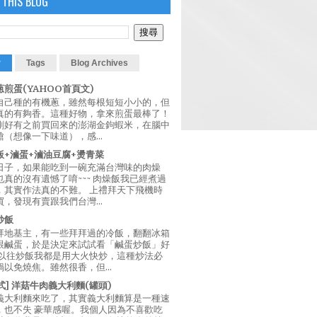
 THIS BLOG
r
Tags
Blog Archives
煎蛋(YAHOO首頁文)
自己種的有機蔥，雖然每根短短小小的，但
真的有夠香。這種好物，拿來煎蛋最棒了！
剛好有之前買回來的澎湖金鉤蝦米，在腦中
（想像一下味道），感...
飯+滷蛋+滷油豆腐+燙青菜
日子，如果能吃到一碗充滿台灣味的肉燥
真的沒有遺憾了唷~~~ 肉燥飯我已經煮過
，其實作法真的不難。 上禮拜天下飛機時
，發現有賣跟我們台灣...
炒飯
拜地基主，有一些拜拜過的冷飯，翻翻冰箱
跟鹹蛋，於是決定來試試看「鹹蛋炒飯」好
 以往炒飯我都是用大火快炒，這種炒法必
以免燒焦。雖然很香，但...
西式] 洋菇牛肉義大利麵(罐頭)
義大利麵來吃了，其實義大利麵算是一種速
，也不失 豪華感喔。我個人因為不喜歡吃