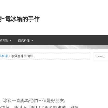
房~電冰箱的手作
»
»
式料理
西式料理
羊料理
» 蔥爆麻辣牛肉絲
，冰箱一直認為他們三個是好朋友。
一道菜，所以不手軟用了很多辣椒乾，結果