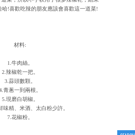
哈!喜歡吃辣的朋友應該會喜歡這一道菜!
材料:
1.牛肉絲。
2.辣椒乾一把。
3.蒜頭數顆。
4.青蔥一到兩根。
5.現磨白胡椒。
高鮮味精、米酒、太白粉少許。
7.花椒粉。