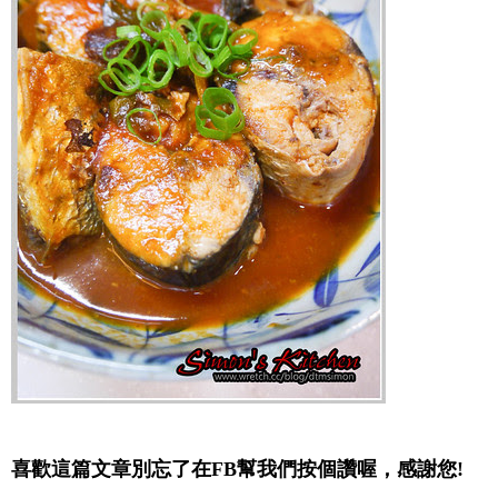
喜歡這篇文章別忘了在FB幫我們按個讚喔，感謝您!