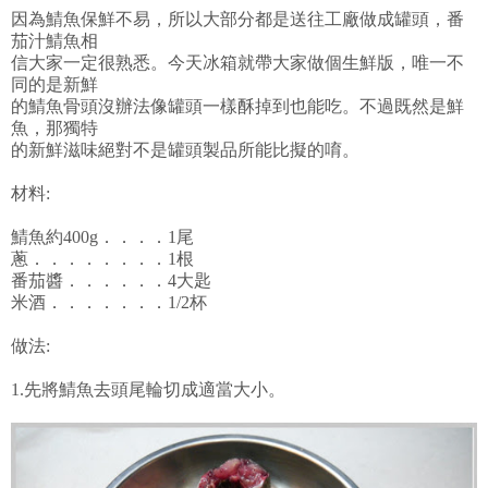
因為鯖魚保鮮不易，所以大部分都是送往工廠做成罐頭，番
茄汁鯖魚相
信大家一定很熟悉。今天冰箱就帶大家做個生鮮版，唯一不
同的是新鮮
的鯖魚骨頭沒辦法像罐頭一樣酥掉到也能吃。不過既然是鮮
魚，那獨特
的新鮮滋味絕對不是罐頭製品所能比擬的唷。
材料:
鯖魚約400g．．．．1尾
蔥．．．．．．．．1根
番茄醬．．．．．．4大匙
米酒．．．．．．．1/2杯
做法:
1.先將鯖魚去頭尾輪切成適當大小。