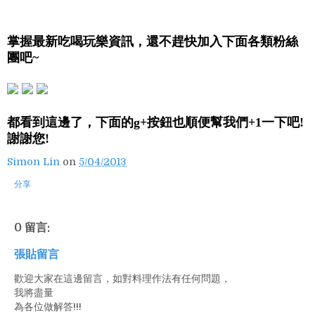
掌握最新吃喝玩樂資訊，還不趕快加入下面各類粉絲
團吧~
都看到這邊了，下面的g+按鈕也順便幫我們+1一下吧!
謝謝您!
Simon Lin
on
5/04/2013
分享
0 留言:
張貼留言
歡迎大家在這邊留言，如對料理作法有任何問題，
我將盡量
為各位做解答!!!