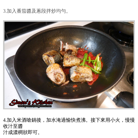
3.加入番茄醬及蔥段拌炒均勻。
4.加入米酒嗆鍋後，加水淹過愉快煮沸。接下來用小火，慢慢
收汁至醬
汁成濃稠狀即可。