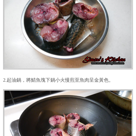
2.起油鍋，將鯖魚塊下鍋小火慢煎至魚肉呈金黃色。