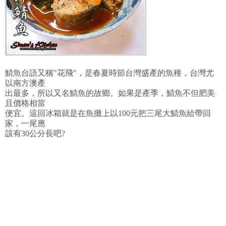
鯖魚台語又稱"花飛"，是春夏時節台灣盛產的魚種，台灣尤
以南方澳產
出最多，所以又名鯖魚的故鄉。如果是產季，鯖魚不但肥美
且價格相當
便宜。這回冰箱就是在魚攤上以100元把三尾大鯖魚給帶回
家，一尾應
該有30公分長吧?