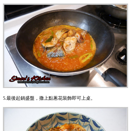
5.最後起鍋盛盤，撒上點蔥花裝飾即可上桌。