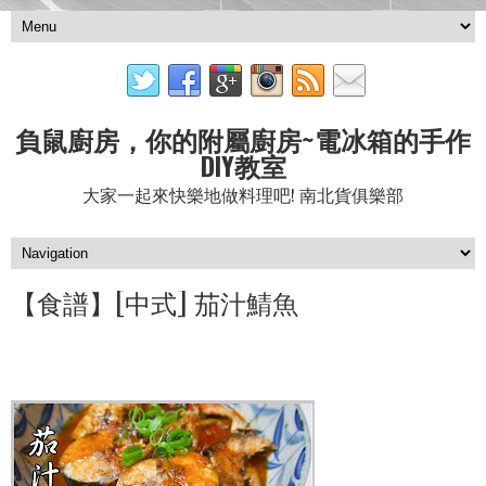
負鼠廚房，你的附屬廚房~電冰箱的手作
DIY教室
大家一起來快樂地做料理吧! 南北貨俱樂部
【食譜】[中式] 茄汁鯖魚