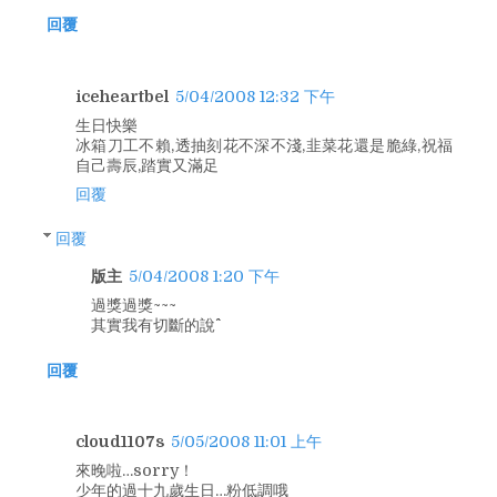
回覆
iceheartbel
5/04/2008 12:32 下午
生日快樂
冰箱刀工不賴,透抽刻花不深不淺,韭菜花還是脆綠,祝福
自己壽辰,踏實又滿足
回覆
回覆
版主
5/04/2008 1:20 下午
過獎過獎~~~
其實我有切斷的說^^
回覆
cloud1107s
5/05/2008 11:01 上午
來晚啦…sorry！
少年的過十九歲生日…粉低調哦