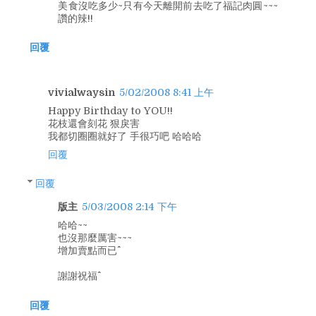
美食沒吃多少~只有今天離開前去吃了福記肉圓~~~
讚的辣!!
回覆
vivialwaysin
5/02/2008 8:41 上午
Happy Birthday to YOU!!
花枝還會刻花 狠戾害
我都切圈圈就好了 手很巧吧 哈哈哈
回覆
回覆
版主
5/03/2008 2:14 下午
哈哈~~
也沒那麼厲害~~~
增加賣點而已^^
謝謝祝福^^
回覆