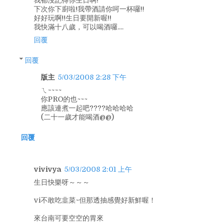
我都沒記得你生日啊!
下次你下廚啦!我帶酒請你呵一杯囉!!
好好玩啊!!生日要開新喔!!
我快滿十八歲，可以喝酒囉....
回覆
回覆
版主
5/03/2008 2:28 下午
ㄟ~~~~
你PRO的也~~~
應該連煮一起吧????哈哈哈哈
(二十一歲才能喝酒@@)
回覆
vivivya
5/03/2008 2:01 上午
生日快樂呀～～～
vi不敢吃韭菜~但那透抽感覺好新鮮喔！
來台南可要空空的胃來