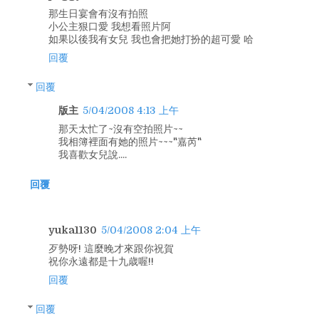
那生日宴會有沒有拍照
小公主狠口愛 我想看照片阿
如果以後我有女兒 我也會把她打扮的超可愛 哈
回覆
回覆
版主
5/04/2008 4:13 上午
那天太忙了~沒有空拍照片~~
我相簿裡面有她的照片~~~"嘉芮"
我喜歡女兒說....
回覆
yuka1130
5/04/2008 2:04 上午
歹勢呀! 這麼晚才來跟你祝賀
祝你永遠都是十九歳喔!!
回覆
回覆