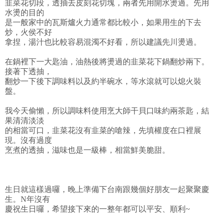
韭菜花切段，透抽去皮刻花切塊，兩者先用開水燙過。先用
水燙的目的
是一般家中的瓦斯爐火力通常都比較小，如果用生的下去
炒，火侯不好
拿捏，湯汁也比較容易混濁不好看，所以建議先川燙過。
在鍋裡下一大匙油，油熱後將燙過的韭菜花下鍋翻炒兩下。
接著下透抽，
翻炒一下後下調味料以及約半碗水，等水滾就可以熄火裝
盤。
我今天偷懶，所以調味料使用烹大師干貝口味約兩茶匙，結
果清清淡淡
的相當可口，韭菜花沒有韭菜的嗆辣，先填權度在口裡展
現。沒有過度
烹煮的透抽，滋味也是一級棒，相當鮮美脆甜。
生日就這樣過囉，晚上準備下台南跟幾個好朋友一起聚聚慶
生。N年沒有
慶祝生日囉，希望接下來的一整年都可以平安、順利~