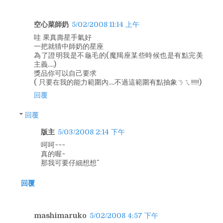
空心菜師奶
5/02/2008 11:14 上午
哇 果真壽星手氣好
一把就猜中師奶的星座
為了證明我是不龜毛的(魔羯座某些時候也是有點完美
主義....)
獎品你可以自己要求
( 只要在我的能力範圍內....不過這範圍有點抽象ㄋㄟ!!!!)
回覆
回覆
版主
5/03/2008 2:14 下午
呵呵~~~
真的喔~
那我可要仔細想想^^
回覆
mashimaruko
5/02/2008 4:57 下午