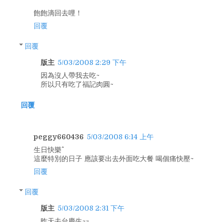
飽飽滴回去哩！
回覆
回覆
版主
5/03/2008 2:29 下午
因為沒人帶我去吃~
所以只有吃了福記肉圓~
回覆
peggy660436
5/03/2008 6:14 上午
生日快樂^^
這麼特別的日子 應該要出去外面吃大餐 喝個痛快壓~
回覆
回覆
版主
5/03/2008 2:31 下午
昨天去台慶生~~