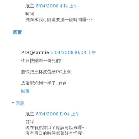
版主
5/04/2008 4:14 上午
呵呵~~~
洗腳水我可能還要洗一段時間囉~~~^^
回覆
PDQjeannie
5/04/2008 10:08 上午
生日快樂啊~~哥兒們!!
趕快把三杯皮蛋給PO上來
皮蛋都炸到一半了...@@
回覆
回覆
版主
5/04/2008 11:04 上午
好咩~~
現在有點胃口了應該可以煮囉~
沒有胃口的時候煮菜好奇怪喔~