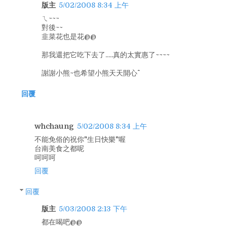
版主
5/02/2008 8:34 上午
ㄟ~~~
對後~~
韭菜花也是花@@
那我還把它吃下去了.....真的太實惠了~~~~
謝謝小熊~也希望小熊天天開心^^
回覆
whchaung
5/02/2008 8:34 上午
不能免俗的祝你"生日快樂"喔
台南美食之都呢
呵呵呵
回覆
回覆
版主
5/03/2008 2:13 下午
都在喝吧@@