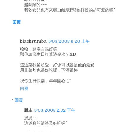
超熱鬧的~~~
我乾女兒也有來喔...他媽咪幫她打扮的超可愛的呢^^
回覆
blackrumba
5/03/2008 6:20 上午
哈哈﹐開場白很好笑
那你19歲生日打算過幾次﹖XD
這道菜我爸超愛﹐好像可以說是他的最愛
用韭菜炒也很好吃呢﹐下酒很棒
祝你生日快樂﹐年年開心 ^_^
回覆
回覆
版主
5/03/2008 2:32 下午
恩恩~~
這道真的清淡又好吃喔^^