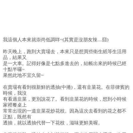
我這個人本來就崇尚低調咩~(其實是沒朋友辣....囧)
昨天晚上，跑到大賣場去，本來只是想買些衛生紙等生活用
品，結果又
是一大車。記得好像是七點多進去的，結帳出來的時候已經
十點半囉~
果然此地不宜久留~
在賣場有看到很新鮮的透抽(中捲)，還有韭菜花。在菲律賓的
時候，我沒
有看過韭菜，更別說花了。看到韭菜花的時候，想到小時候
家裡餐桌上
常常出現的一道韭菜花炒花枝。因為這次去看到的花之都不
正點，既然有
透抽，就以透抽代替一下花枝，滋味更鮮美喔。