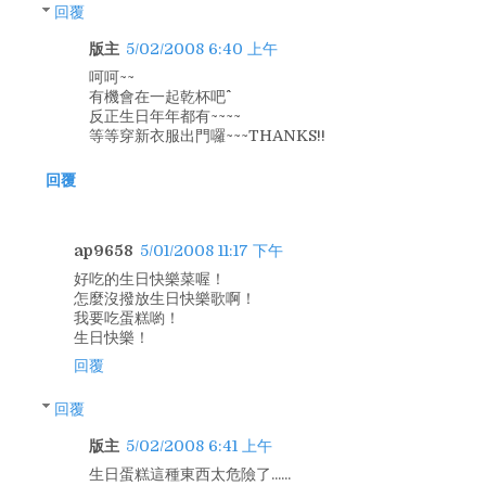
回覆
版主
5/02/2008 6:40 上午
呵呵~~
有機會在一起乾杯吧^^
反正生日年年都有~~~~
等等穿新衣服出門囉~~~THANKS!!
回覆
ap9658
5/01/2008 11:17 下午
好吃的生日快樂菜喔！
怎麼沒撥放生日快樂歌啊！
我要吃蛋糕喲！
生日快樂！
回覆
回覆
版主
5/02/2008 6:41 上午
生日蛋糕這種東西太危險了......