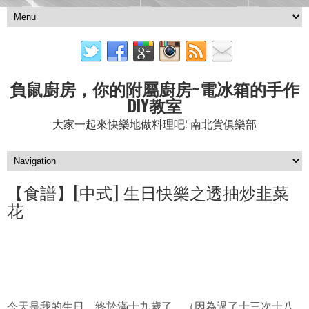
負鼠廚房，你的附屬廚房~電冰箱的手作
DIY教室
大家一起來快樂地做料理吧! 南北貨俱樂部
【食譜】[中式] 生日快樂之透抽炒韭菜
花
今天是我的生日，終於滿十九歲了。（因為過了十三次十八