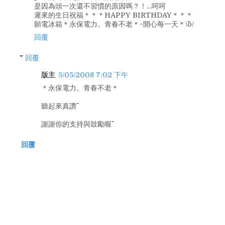
是因為頭一次還不習慣的原因嗎？！…呵呵
遲來的生日祝福＊＊＊HAPPY BIRTHDAY＊＊＊
願電冰箱＊永保電力。青春不老＊~開心每一天＊\^o^/
回覆
回覆
版主
5/05/2008 7:02 下午
＊永保電力。青春不老＊
聽起來真讚^^
謝謝你的支持與鼓勵喔^^
回覆