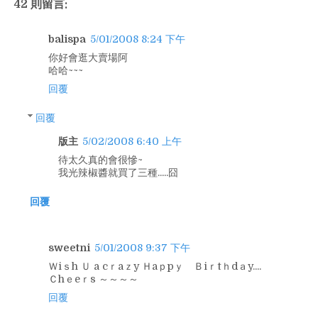
42 則留言:
balispa
5/01/2008 8:24 下午
你好會逛大賣場阿
哈哈~~~
回覆
回覆
版主
5/02/2008 6:40 上午
待太久真的會很慘~
我光辣椒醬就買了三種.....囧
回覆
sweetni
5/01/2008 9:37 下午
Ｗiｓh Ｕ a cｒaｚy Ｈaｐpｙ Ｂiｒtｈdａy....
Ｃhｅeｒs ～～～～
回覆