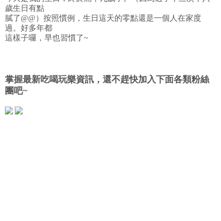
歲生日有點
膩了@@）按照慣例，生日這天的零點還是一個人在家度
過。好多年都
這樣子囉，早也習慣了~
掌握最新吃喝玩樂資訊，還不趕快加入下面各類粉絲
團吧~