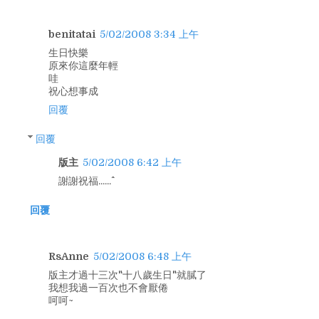
benitatai
5/02/2008 3:34 上午
生日快樂
原來你這麼年輕
哇
祝心想事成
回覆
回覆
版主
5/02/2008 6:42 上午
謝謝祝福......^^
回覆
RsAnne
5/02/2008 6:48 上午
版主才過十三次"十八歲生日"就膩了
我想我過一百次也不會厭倦
呵呵~