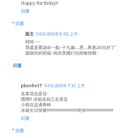
Happy Birthday!!
回覆
回覆
版主
5/02/2008 8:32 上午
呵呵~~~
我還是要認命一點~十九歲.....恩....再過20次好了^^
謝謝你的祝福~祝你美國行玩得愉快喔~
回覆
phoebe17
5/02/2008 7:15 上午
韭菜花也是花~
嘿嘿!! 冰箱送自己韭菜花
小熊在這邊舉杯
冰箱生日快樂!!!!!!!!!!!!!!!!!!!!!!!!!乾杯!!!!!!!!!!!!!!!!!!!!!!
回覆
回覆