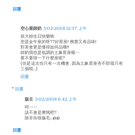
回覆
空心菜師奶
5/02/2008 12:37 上午
祝大師生日快樂喲
您是金牛座的呀??好星座! 務實又有品味!
對美食更是懂得如何品嚐!!
師奶我也是低調的土象星座喔~~
要不要猜一下什麼座呢?
(但是這次你只有一次機會, 因為土象星座夯不郎噹只有
三個呗...)
回覆
回覆
版主
5/02/2008 6:42 上午
呵~~~~
該不會是摩羯吧?
除非你很龜毛...@@
回覆