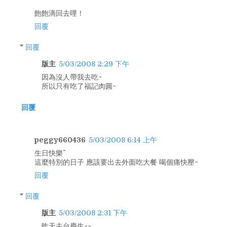
飽飽滴回去哩！
回覆
回覆
版主
5/03/2008 2:29 下午
因為沒人帶我去吃~
所以只有吃了福記肉圓~
回覆
peggy660436
5/03/2008 6:14 上午
生日快樂^^
這麼特別的日子 應該要出去外面吃大餐 喝個痛快壓~
回覆
回覆
版主
5/03/2008 2:31 下午
昨天去台慶生~~