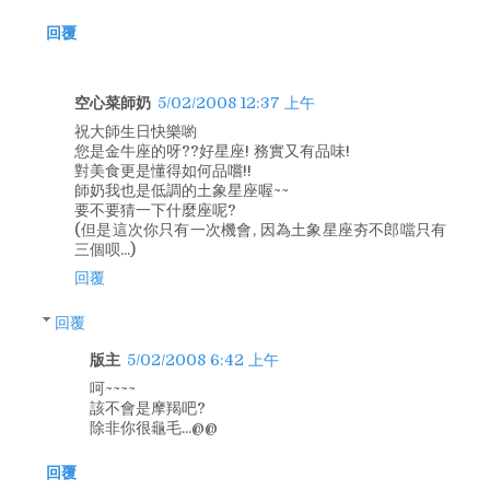
回覆
空心菜師奶
5/02/2008 12:37 上午
祝大師生日快樂喲
您是金牛座的呀??好星座! 務實又有品味!
對美食更是懂得如何品嚐!!
師奶我也是低調的土象星座喔~~
要不要猜一下什麼座呢?
(但是這次你只有一次機會, 因為土象星座夯不郎噹只有
三個呗...)
回覆
回覆
版主
5/02/2008 6:42 上午
呵~~~~
該不會是摩羯吧?
除非你很龜毛...@@
回覆