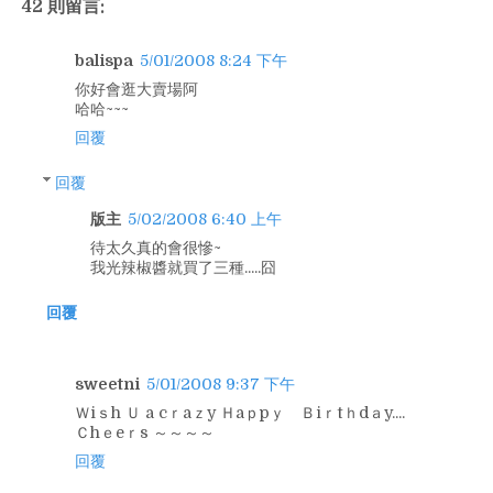
42 則留言:
balispa
5/01/2008 8:24 下午
你好會逛大賣場阿
哈哈~~~
回覆
回覆
版主
5/02/2008 6:40 上午
待太久真的會很慘~
我光辣椒醬就買了三種.....囧
回覆
sweetni
5/01/2008 9:37 下午
Ｗiｓh Ｕ a cｒaｚy Ｈaｐpｙ Ｂiｒtｈdａy....
Ｃhｅeｒs ～～～～
回覆