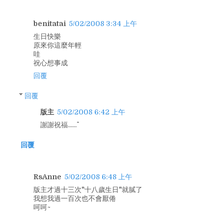
benitatai
5/02/2008 3:34 上午
生日快樂
原來你這麼年輕
哇
祝心想事成
回覆
回覆
版主
5/02/2008 6:42 上午
謝謝祝福......^^
回覆
RsAnne
5/02/2008 6:48 上午
版主才過十三次"十八歲生日"就膩了
我想我過一百次也不會厭倦
呵呵~