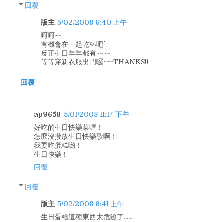
回覆
版主
5/02/2008 6:40 上午
呵呵~~
有機會在一起乾杯吧^^
反正生日年年都有~~~~
等等穿新衣服出門囉~~~THANKS!!
回覆
ap9658
5/01/2008 11:17 下午
好吃的生日快樂菜喔！
怎麼沒撥放生日快樂歌啊！
我要吃蛋糕喲！
生日快樂！
回覆
回覆
版主
5/02/2008 6:41 上午
生日蛋糕這種東西太危險了......