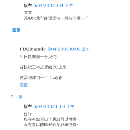
版主
5/04/2008 4:14 上午
呵呵~~~
洗腳水我可能還要洗一段時間囉~~~^^
回覆
PDQjeannie
5/04/2008 10:08 上午
生日快樂啊~~哥兒們!!
趕快把三杯皮蛋給PO上來
皮蛋都炸到一半了...@@
回覆
回覆
版主
5/04/2008 11:04 上午
好咩~~
現在有點胃口了應該可以煮囉~
沒有胃口的時候煮菜好奇怪喔~