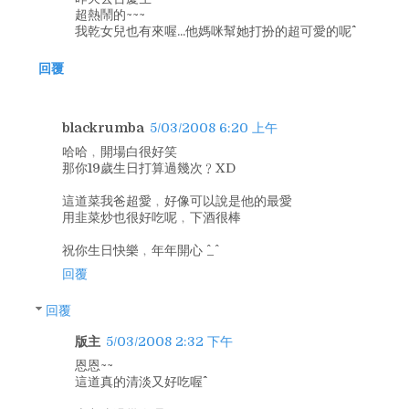
超熱鬧的~~~
我乾女兒也有來喔...他媽咪幫她打扮的超可愛的呢^^
回覆
blackrumba
5/03/2008 6:20 上午
哈哈﹐開場白很好笑
那你19歲生日打算過幾次﹖XD
這道菜我爸超愛﹐好像可以說是他的最愛
用韭菜炒也很好吃呢﹐下酒很棒
祝你生日快樂﹐年年開心 ^_^
回覆
回覆
版主
5/03/2008 2:32 下午
恩恩~~
這道真的清淡又好吃喔^^