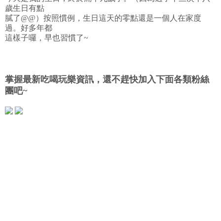
歲生日有點
膩了@@）按照慣例，生日這天的零點還是一個人在家度
過。好多年都
這樣子囉，早也習慣了~
掌握最新吃喝玩樂資訊，還不趕快加入下面各類粉絲
團吧~