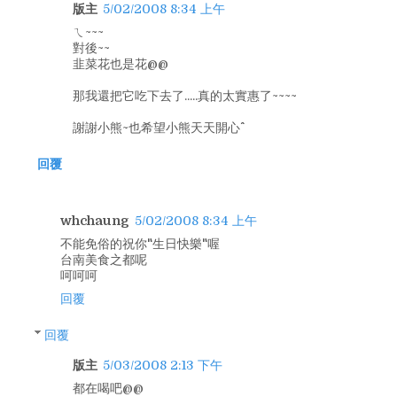
版主
5/02/2008 8:34 上午
ㄟ~~~
對後~~
韭菜花也是花@@
那我還把它吃下去了.....真的太實惠了~~~~
謝謝小熊~也希望小熊天天開心^^
回覆
whchaung
5/02/2008 8:34 上午
不能免俗的祝你"生日快樂"喔
台南美食之都呢
呵呵呵
回覆
回覆
版主
5/03/2008 2:13 下午
都在喝吧@@