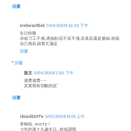
回覆
iceheartbel
5/04/2008 12:32 下午
生日快樂
冰箱刀工不賴,透抽刻花不深不淺,韭菜花還是脆綠,祝福
自己壽辰,踏實又滿足
回覆
回覆
版主
5/04/2008 1:20 下午
過獎過獎~~~
其實我有切斷的說^^
回覆
cloud1107s
5/05/2008 11:01 上午
來晚啦…sorry！
少年的過十九歲生日…粉低調哦