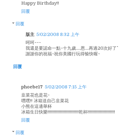
Happy Birthday!!
回覆
回覆
版主
5/02/2008 8:32 上午
呵呵~~~
我還是要認命一點~十九歲.....恩....再過20次好了^^
謝謝你的祝福~祝你美國行玩得愉快喔~
回覆
phoebe17
5/02/2008 7:15 上午
韭菜花也是花~
嘿嘿!! 冰箱送自己韭菜花
小熊在這邊舉杯
冰箱生日快樂!!!!!!!!!!!!!!!!!!!!!!!!!乾杯!!!!!!!!!!!!!!!!!!!!!!
回覆
回覆