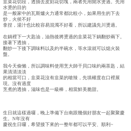
韭菜花切段，透抽去皮刻花切塊，兩者先用開水燙過。先用
水燙的目的
是一般家中的瓦斯爐火力通常都比較小，如果用生的下去
炒，火侯不好
拿捏，湯汁也比較容易混濁不好看，所以建議先川燙過。
在鍋裡下一大匙油，油熱後將燙過的韭菜花下鍋翻炒兩下。
接著下透抽，
翻炒一下後下調味料以及約半碗水，等水滾就可以熄火裝
盤。
我今天偷懶，所以調味料使用烹大師干貝口味約兩茶匙，結
果清清淡淡
的相當可口，韭菜花沒有韭菜的嗆辣，先填權度在口裡展
現。沒有過度
烹煮的透抽，滋味也是一級棒，相當鮮美脆甜。
生日就這樣過囉，晚上準備下台南跟幾個好朋友一起聚聚慶
生。N年沒有
慶祝生日囉，希望接下來的一整年都可以平安、順利~