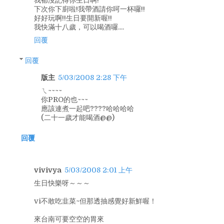
我都沒記得你生日啊!
下次你下廚啦!我帶酒請你呵一杯囉!!
好好玩啊!!生日要開新喔!!
我快滿十八歲，可以喝酒囉....
回覆
回覆
版主
5/03/2008 2:28 下午
ㄟ~~~~
你PRO的也~~~
應該連煮一起吧????哈哈哈哈
(二十一歲才能喝酒@@)
回覆
vivivya
5/03/2008 2:01 上午
生日快樂呀～～～
vi不敢吃韭菜~但那透抽感覺好新鮮喔！
來台南可要空空的胃來