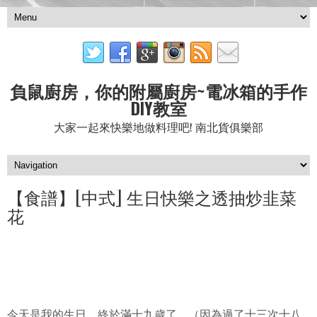
負鼠廚房，你的附屬廚房~電冰箱的手作
DIY教室
大家一起來快樂地做料理吧! 南北貨俱樂部
【食譜】[中式] 生日快樂之透抽炒韭菜
花
今天是我的生日，終於滿十九歲了。（因為過了十三次十八