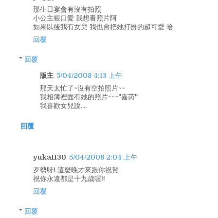
那生日宴會有沒有拍照
小公主狠口愛 我想看照片阿
如果以後我有女兒 我也會把她打扮的超可愛 哈
回覆
回覆
版主
5/04/2008 4:13 上午
那天太忙了~沒有空拍照片~~
我相簿裡面有她的照片~~~"嘉芮"
我喜歡女兒說....
回覆
yuka1130
5/04/2008 2:04 上午
歹勢呀! 這麼晚才來跟你祝賀
祝你永遠都是十九歳喔!!
回覆
回覆