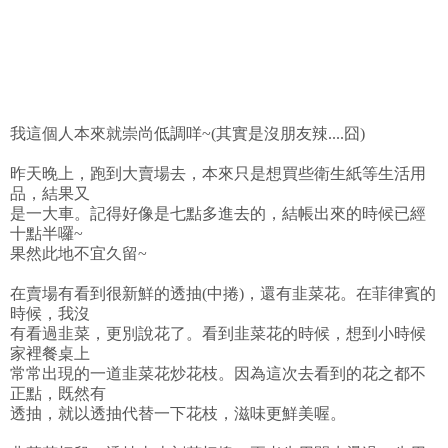
我這個人本來就崇尚低調咩~(其實是沒朋友辣....囧)
昨天晚上，跑到大賣場去，本來只是想買些衛生紙等生活用
品，結果又
是一大車。記得好像是七點多進去的，結帳出來的時候已經
十點半囉~
果然此地不宜久留~
在賣場有看到很新鮮的透抽(中捲)，還有韭菜花。在菲律賓的
時候，我沒
有看過韭菜，更別說花了。看到韭菜花的時候，想到小時候
家裡餐桌上
常常出現的一道韭菜花炒花枝。因為這次去看到的花之都不
正點，既然有
透抽，就以透抽代替一下花枝，滋味更鮮美喔。