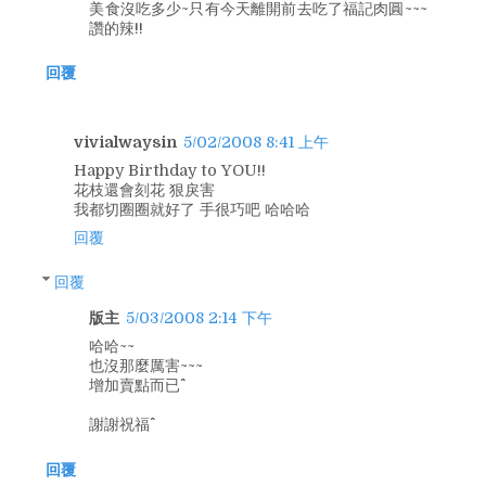
美食沒吃多少~只有今天離開前去吃了福記肉圓~~~
讚的辣!!
回覆
vivialwaysin
5/02/2008 8:41 上午
Happy Birthday to YOU!!
花枝還會刻花 狠戾害
我都切圈圈就好了 手很巧吧 哈哈哈
回覆
回覆
版主
5/03/2008 2:14 下午
哈哈~~
也沒那麼厲害~~~
增加賣點而已^^
謝謝祝福^^
回覆