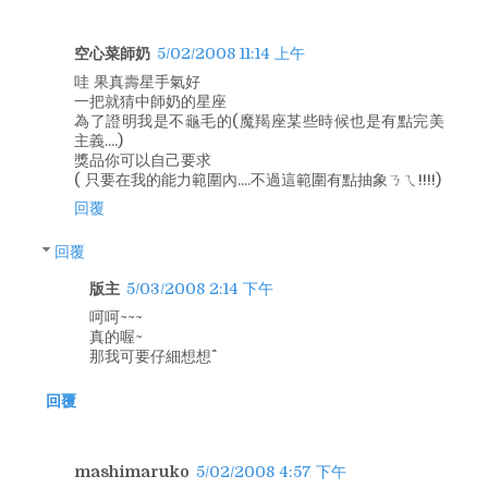
空心菜師奶
5/02/2008 11:14 上午
哇 果真壽星手氣好
一把就猜中師奶的星座
為了證明我是不龜毛的(魔羯座某些時候也是有點完美
主義....)
獎品你可以自己要求
( 只要在我的能力範圍內....不過這範圍有點抽象ㄋㄟ!!!!)
回覆
回覆
版主
5/03/2008 2:14 下午
呵呵~~~
真的喔~
那我可要仔細想想^^
回覆
mashimaruko
5/02/2008 4:57 下午