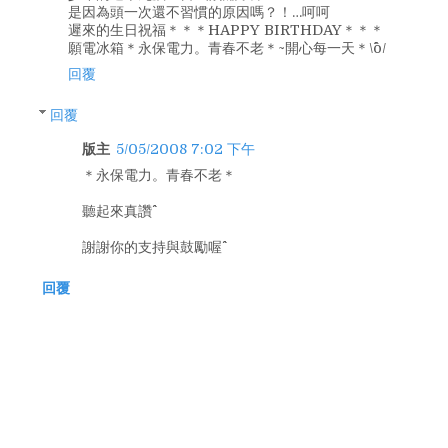
是因為頭一次還不習慣的原因嗎？！…呵呵
遲來的生日祝福＊＊＊HAPPY BIRTHDAY＊＊＊
願電冰箱＊永保電力。青春不老＊~開心每一天＊\^o^/
回覆
回覆
版主
5/05/2008 7:02 下午
＊永保電力。青春不老＊
聽起來真讚^^
謝謝你的支持與鼓勵喔^^
回覆