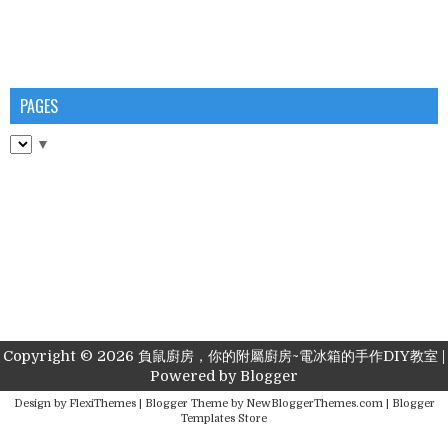
PAGES
▼
Copyright ©
2026
負鼠廚房，你的附屬廚房~電冰箱的手作DIY教室
|
Powered by
Blogger
Design by
FlexiThemes
| Blogger Theme by
NewBloggerThemes.com
|
Blogger
Templates Store