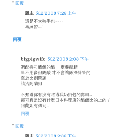
回覆
版主
5/12/2008 7:28 上午
還是不太熟手也~~~~
再練習....^^
回覆
bigpigwife
5/12/2008 2:03 下午
調配壽司醋飯的醋 一定要醋精
量不用多但夠酸 才不會讓飯溼答答的
至於比例問題
請洽阿蘭姐
不知道你有沒有吃過我奶奶包的壽司...
那可真是沒有什麼日本料理店的醋飯比的上的ㄚ
阿蘭姐有傳到...
回覆
回覆
版主
5/12/2008 2:38 下午