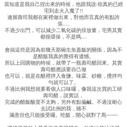
當知道是我自己捏出來的時候，他跟我說:你真的已經
宅到走火入魔了!!
連握壽司我都在家裡做出來，對他而言真的有點誇
張.....
不過少出門，可以減少二氧化碳的排放量，宅男其實
都很環保，不是嗎....
會搞這些是因為前幾天那碗生魚蓋飯的關係，因為不
是醋飯我真的覺得有遺憾。
所以上回購物的時候，就帶了一瓶壽司醋回來。其實
壽司醋應該要自己做
也可以，就是在醋裡拌入食鹽、味霖、砂糖，攪拌均
勻就可以了。
不過比例我想就要看個人口味囉，像我這次買的工研
壽司醋，說實話，
完成的醋飯酸度不太夠，另外有點偏鹹。不過沒耐心
去試比例的我，雖不
滿意但也只能接受囉。吃飯，開心就對了馬~~~~