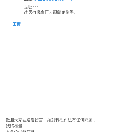
是喔~~~
改天有機會再去跟蘭姐偷學....
回覆
歡迎大家在這邊留言，如對料理作法有任何問題，
我將盡量
為各位做解答!!!