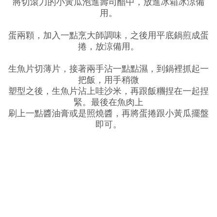
將切滾刀的小黃瓜泡進壽司醋中，放進冰箱冰涼備
用。
蛋兩顆，加入一點烹大師調味，之後用平底鍋煎成蛋
捲，放涼備用。
生魚片切薄片，接著兩手沾一點點濕，到鍋裡抓起一
把飯，用手稍微
塑型之後，生魚片沾上哇沙米，再跟飯糰捏在一起捏
緊。最後在魚肉上
刷上一點醬油膏或是照燒醬，再將蛋捲跟小黃瓜擺盤
即可。