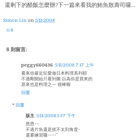
還剩下的醋飯怎麼辦?下一篇來看我的鮪魚散壽司囉...
Simon Lin
on
5/11/2008
分享
8 則留言:
peggy660436
5/11/2008 7:17 上午
看來你最近狂愛做日本料理系列耶
不過剛開始只看到圖 以為你是買來的
原來也是料理之一 很棒喔
回覆
回覆
版主
5/11/2008 1:37 下午
恩恩~~
不過片魚還是抓不太到角度~
還要練習囉~~~~^^