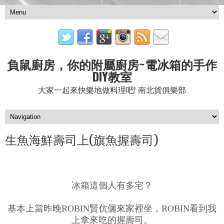
負鼠廚房，你的附屬廚房~電冰箱的手作
DIY教室
大家一起來快樂地做料理吧! 南北貨俱樂部
生魚海鮮壽司上(旗魚握壽司)
冰箱這個人有多宅？
基本上當昨晚ROBIN賢伉儷來家裡坐，ROBIN看到我
上拿來吃的握壽司。