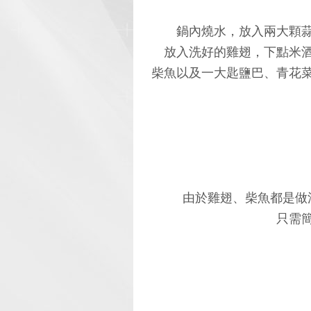
鍋內燒水，放入兩大顆
放入洗好的雞翅，下點米
柴魚以及一大匙鹽巴、青花
由於雞翅、柴魚都是做
只需