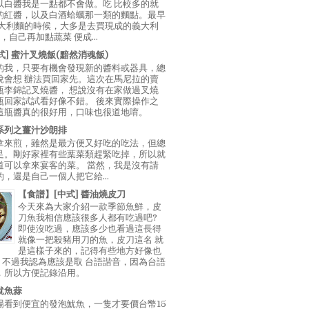
以白醬我是一點都不會做。吃 比較多的就
的紅醬，以及白酒蛤蠣那一類的麵點。最早
義大利麵的時候，大多是去買現成的義大利
E，自己再加點蔬菜 便成...
中式] 蜜汁叉燒飯(黯然消魂飯)
的我，只要有機會發現新的醬料或器具，總
說會想 辦法買回家先。這次在馬尼拉的賣
瓶李錦記叉燒醬， 想說沒有在家做過叉燒
瓶回家試試看好像不錯。 後來實際操作之
這瓶醬真的很好用，口味也很道地唷。
系列之薑汁沙朗排
拿來煎，雖然是最方便又好吃的吃法，但總
足。剛好家裡有些葉菜類趕緊吃掉，所以就
道可以拿來宴客的菜。 當然，我是沒有請
，還是自己一個人把它給...
【食譜】[中式] 醬油燒皮刀
今天來為大家介紹一款季節魚鮮，皮
刀魚我相信應該很多人都有吃過吧?
即使沒吃過，應該多少也看過這長得
就像一把殺豬用刀的魚，皮刀這名 就
是這樣子來的，記得有些地方好像也
"，不過我認為應該是取 台語諧音，因為台語
，所以方便記錄沿用。
魷魚蒜
場看到便宜的發泡魷魚，一隻才要價台幣15