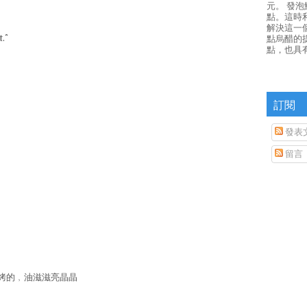
元。 發
點。這時
解決這一
^^
點烏醋的
點，也具
訂閱
發表
留言
烤的﹐油滋滋亮晶晶