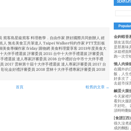
SEARCH
Popula
金鉤蝦香蔥
部長 窩客島星級窩客 料理教學．自由作家 胖好國際共同創辦人 經
朋友送我
人 無名美食王共筆達人 Taipei Walker特約作家 PTT烹飪板
是那蔥味
澎湖美食專欄作家 friday 購物網 美食料理愛享客 2013年度美食大
冰箱裡面
4 彰化十大伴手禮選拔 評審委員 2015 台中十大伴手禮選拔 評審委員
跑一次空槍
林 伴手禮選拔 達人專家評審委員 2016 台中禮好台中市十大伴手禮
懶人肉燥
員 2017 雲林第十屆十大伴手禮選拔 達人專家評審委員 2017 台
在國外的
 彰化金好禮評審委員 2018 雲林十大伴手禮專家評審委員 2018
飯，人生也
好多次了
去超市採買
首頁
較舊的文章 →
鹹蛋火腿
今天家裡
看到火腿
不好吃。
須時時翻鍋
[食譜][
很久沒煮
成的麵點