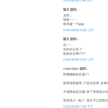
5/20/2008 1:44 上午
版主 提到...
去骨....
嘖嘖~~~~~
我考慮一下@@
5/20/2008 3:20 上午
版主 提到...
挖~~~
你終於出現了^^
新家好住嗎????
5/20/2008 3:20 上午
colaclaire 提到...
對啊網路終於通了!
新家很斯服呀~只是沒有床~沒有
不過因為是頂樓, 除了景很美以外,
廚房也大一點了, 我又可以買新玩
5/20/2008 7:44 下午