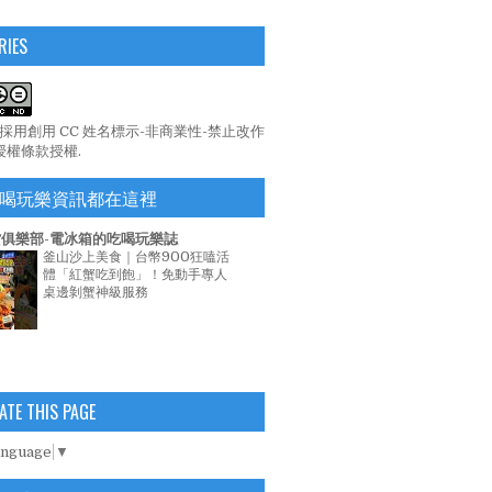
RIES
係採用
創用 CC 姓名標示-非商業性-禁止改作
 授權條款
授權.
喝玩樂資訊都在這裡
俱樂部-電冰箱的吃喝玩樂誌
釜山沙上美食｜台幣900狂嗑活
體「紅蟹吃到飽」！免動手專人
桌邊剝蟹神級服務
ATE THIS PAGE
anguage
▼