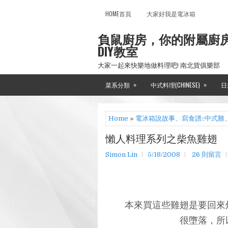
HOME首頁
大家好我是電冰箱
負鼠廚房，你的附屬廚
DIY教室
大家一起來快樂地做料理吧! 南北貨俱樂部
»
»
菜系分類
中式料理(CHINESE)
日
Home
»
電冰箱說故事、寫食譜::中式雞
懶人料理系列之柴魚雞翅
Simon Lin
5/18/2008
26 則留言
本來買這些雞翅是要回來
很墮落，所