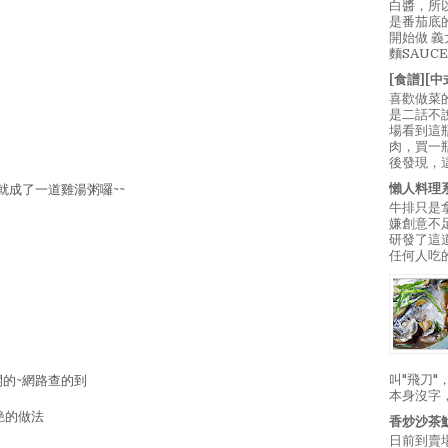
白醬，所
是番茄底
開始做 
麵SAUC
[食譜][
喜歡做菜
是二話不
場看到這
肉，買一
後發現，
懶人料理
就成了一道雞湯粥囉~~
牛排只是
嫌創意不
研發了這
任何人吃的
叫"飛刀
開的~網路查的到
本身沒字
艷的做法
香炒沙茶
日前到賣