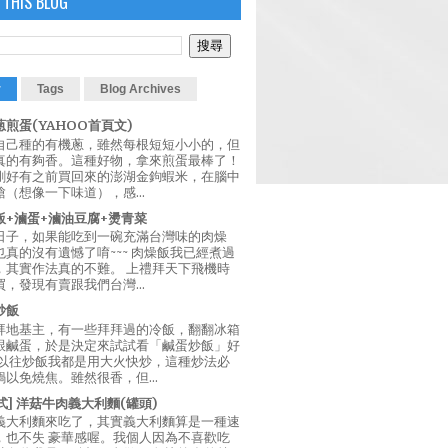
 THIS BLOG
r
Tags
Blog Archives
煎蛋(YAHOO首頁文)
自己種的有機蔥，雖然每根短短小小的，但
真的有夠香。這種好物，拿來煎蛋最棒了！
剛好有之前買回來的澎湖金鉤蝦米，在腦中
（想像一下味道），感...
飯+滷蛋+滷油豆腐+燙青菜
日子，如果能吃到一碗充滿台灣味的肉燥
真的沒有遺憾了唷~~~ 肉燥飯我已經煮過
，其實作法真的不難。 上禮拜天下飛機時
，發現有賣跟我們台灣...
炒飯
拜地基主，有一些拜拜過的冷飯，翻翻冰箱
跟鹹蛋，於是決定來試試看「鹹蛋炒飯」好
 以往炒飯我都是用大火快炒，這種炒法必
以免燒焦。雖然很香，但...
西式] 洋菇牛肉義大利麵(罐頭)
義大利麵來吃了，其實義大利麵算是一種速
，也不失 豪華感喔。我個人因為不喜歡吃