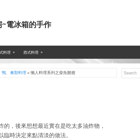
房~電冰箱的手作
»
»
式料理
西式料理
、鴨、禽類料理
» 懶人料理系列之柴魚雞翅
炸的，後來想想最近實在是吃太多油炸物，
以臨時決定來點清淡的做法。