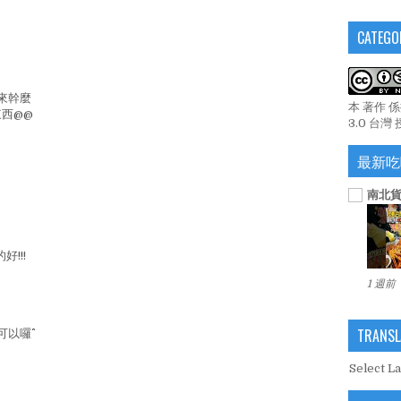
CATEGO
來幹麼
本 著作 
西@@
3.0 台灣
最新吃
南北貨
好!!!
1 週前
TRANSL
以囉^^
Select L