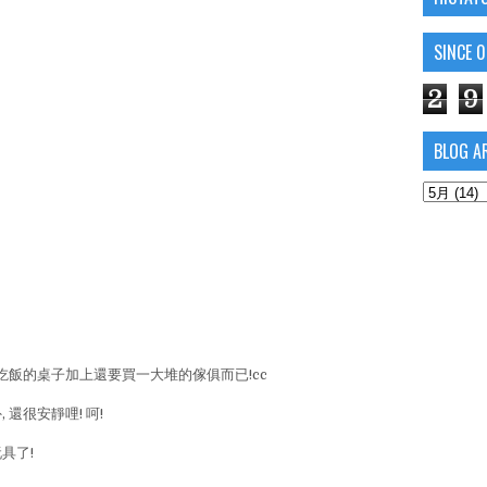
SINCE 
2
9
BLOG A
吃飯的桌子加上還要買一大堆的傢俱而已!cc
 還很安靜哩! 呵!
具了!