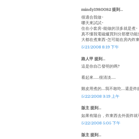
mindy1980082 提到...
很適合我做~
哪天來試試~
住在小套房~能做的頂多就是煮~
真不懂我電磁爐買到分那麼功能
大都在煮東西~怎可能在房內炸東
5/21/2008 8:19 下午
路人甲 提到...
這是你自己發明的嗎?
看起來......很清淡.....
雞皮用煮的....我不敢吃....還是炸的
5/22/2008 3:19 上午
版主 提到...
如果有陽台，炸東西去外面炸就可
5/22/2008 5:05 下午
版主 提到...