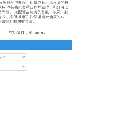
泡魷魚雖然很爽脆，但是也有不易入味的缺
利用 沙茶醬來做重口味的處理，剛好可以
個問題。 搭配蒜苗特有的香氣，以及一點
提味，不但彌補了 沙茶醬過於油膩的缺
有畫龍點睛的效果唷。
技術提供：
Blogger
.
文章