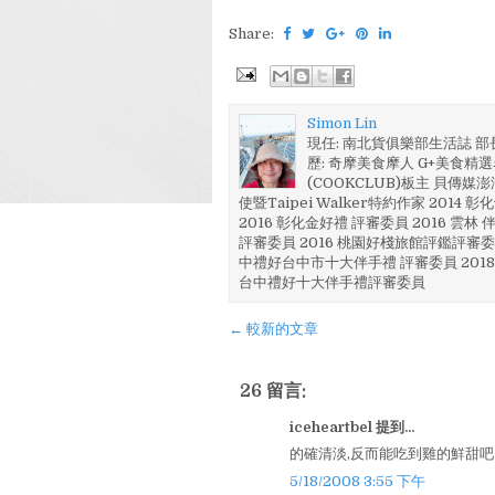
Share:
Simon Lin
現任: 南北貨俱樂部生活誌 
歷: 奇摩美食摩人 G+美食精選名
(COOKCLUB)板主 貝傳媒
使暨Taipei Walker特約作家 201
2016 彰化金好禮 評審委員 2016 雲
評審委員 2016 桃園好棧旅館評鑑評審委
中禮好台中市十大伴手禮 評審委員 2018
台中禮好十大伴手禮評審委員
← 較新的文章
26 留言:
iceheartbel 提到...
的確清淡,反而能吃到雞的鮮甜吧
5/18/2008 3:55 下午