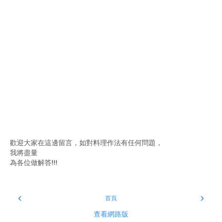
歡迎大家在這邊留言，如對料理作法有任何問題，
我將盡量
為各位做解答!!!
‹
›
首頁
查看網路版