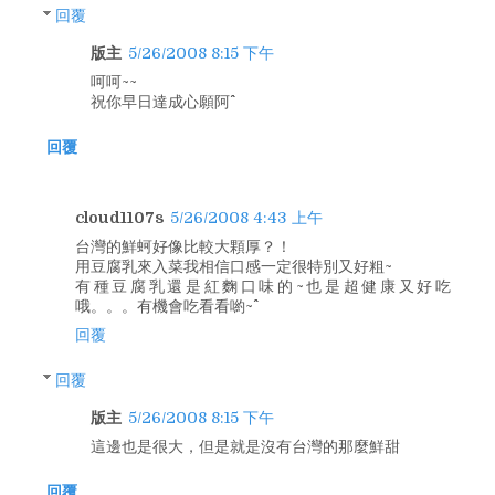
回覆
版主
5/26/2008 8:15 下午
呵呵~~
祝你早日達成心願阿^^
回覆
cloud1107s
5/26/2008 4:43 上午
台灣的鮮蚵好像比較大顆厚？！
用豆腐乳來入菜我相信口感一定很特別又好粗~
有種豆腐乳還是紅麴口味的~也是超健康又好吃
哦。。。有機會吃看看喲~^^
回覆
回覆
版主
5/26/2008 8:15 下午
這邊也是很大，但是就是沒有台灣的那麼鮮甜
回覆