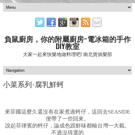
負鼠廚房，你的附屬廚房~電冰箱的手作
DIY教室
大家一起來快樂地做料理吧! 南北貨俱樂部
小菜系列-腐乳鮮蚵
來菲國這麼久還沒有在家煮過蚵仔，這回去SEASIDE
便帶了一些回來。
說起菲律賓的蚵仔，論成色跟鮮味都輸台灣一大截。
不過沒得選的