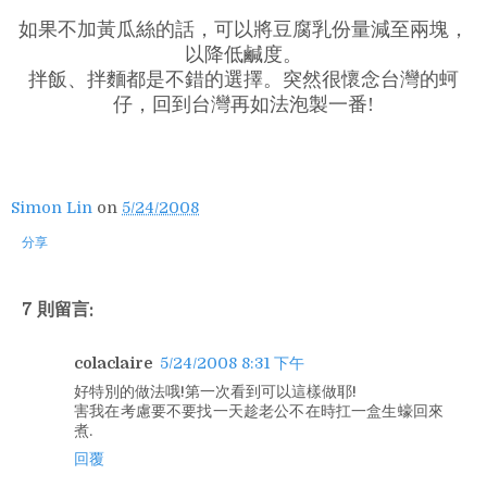
如果不加黃瓜絲的話，可以將豆腐乳份量減至兩塊，
以降低鹹度。
拌飯、拌麵都是不錯的選擇。突然很懷念台灣的蚵
仔，回到台灣再如法泡製一番!
Simon Lin
on
5/24/2008
分享
7 則留言:
colaclaire
5/24/2008 8:31 下午
好特別的做法哦!第一次看到可以這樣做耶!
害我在考慮要不要找一天趁老公不在時扛一盒生蠔回來
煮.
回覆