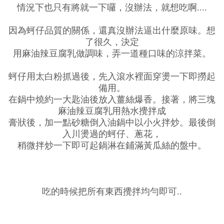
情況下也只有將就一下囉，沒辦法，就想吃啊....
因為蚵仔品質的關係，還真沒辦法逼出什麼原味。想
了很久，決定
用麻油辣豆腐乳做調味，弄一道種口味的涼拌菜。
蚵仔用太白粉抓過後，先入滾水裡面穿燙一下即撈起
備用。
在鍋中燒約一大匙油後放入薑絲爆香。接著，將三塊
麻油辣豆腐乳用熱水攪拌成
膏狀後，加一點砂糖倒入油鍋中以小火拌炒。最後倒
入川燙過的蚵仔、蔥花，
稍微拌炒一下即可起鍋淋在鋪滿黃瓜絲的盤中。
吃的時候把所有東西攪拌均勻即可..