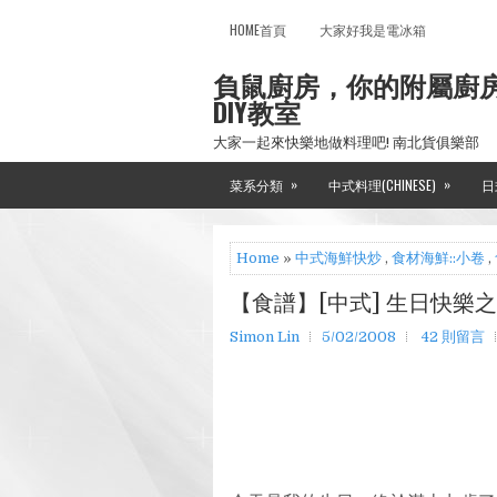
HOME首頁
大家好我是電冰箱
負鼠廚房，你的附屬廚
DIY教室
大家一起來快樂地做料理吧! 南北貨俱樂部
»
»
菜系分類
中式料理(CHINESE)
日
Home
»
中式海鮮快炒
,
食材海鮮::小卷
,
【食譜】[中式] 生日快樂
Simon Lin
5/02/2008
42 則留言