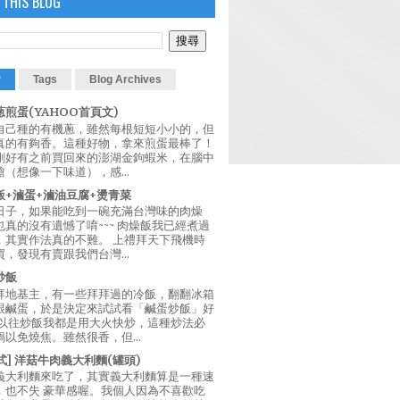
 THIS BLOG
r
Tags
Blog Archives
煎蛋(YAHOO首頁文)
自己種的有機蔥，雖然每根短短小小的，但
真的有夠香。這種好物，拿來煎蛋最棒了！
剛好有之前買回來的澎湖金鉤蝦米，在腦中
（想像一下味道），感...
飯+滷蛋+滷油豆腐+燙青菜
日子，如果能吃到一碗充滿台灣味的肉燥
真的沒有遺憾了唷~~~ 肉燥飯我已經煮過
，其實作法真的不難。 上禮拜天下飛機時
，發現有賣跟我們台灣...
炒飯
拜地基主，有一些拜拜過的冷飯，翻翻冰箱
跟鹹蛋，於是決定來試試看「鹹蛋炒飯」好
 以往炒飯我都是用大火快炒，這種炒法必
以免燒焦。雖然很香，但...
西式] 洋菇牛肉義大利麵(罐頭)
義大利麵來吃了，其實義大利麵算是一種速
，也不失 豪華感喔。我個人因為不喜歡吃