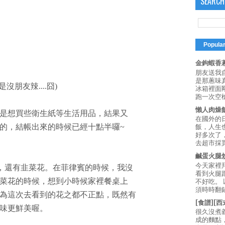
SEARCH
Popula
金鉤蝦香蔥
朋友送我
是那蔥味
朋友辣....囧)
冰箱裡面
跑一次空槍
懶人肉燥
是想買些衛生紙等生活用品，結果又
在國外的
的，結帳出來的時候已經十點半囉~
飯，人生也
好多次了
去超市採買
鹹蛋火腿
今天家裡
)，還有韭菜花。在菲律賓的時候，我沒
看到火腿
菜花的時候，想到小時候家裡餐桌上
不好吃。
須時時翻鍋
為這次去看到的花之都不正點，既然有
[食譜][
味更鮮美喔。
很久沒煮
成的麵點