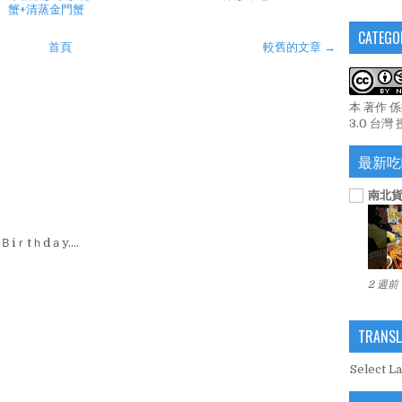
蟹+清蒸金門蟹
CATEGO
首頁
較舊的文章 →
本 著作 
3.0 台灣
最新吃
南北貨
iｒtｈdａy....
2 週前
TRANSL
Select L