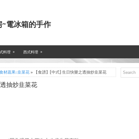
房~電冰箱的手作
»
»
式料理
西式料理
食材蔬果::韭菜花
» 【食譜】[中式] 生日快樂之透抽炒韭菜花
之透抽炒韭菜花