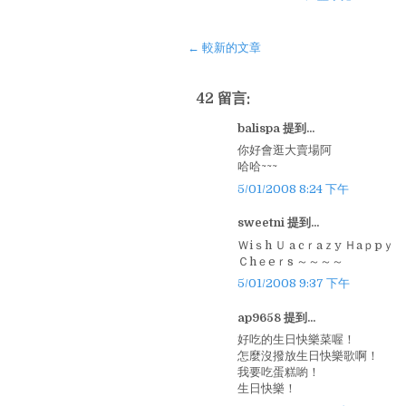
← 較新的文章
42 留言:
balispa 提到...
你好會逛大賣場阿
哈哈~~~
5/01/2008 8:24 下午
sweetni 提到...
Ｗiｓh Ｕ a cｒaｚy Ｈaｐpｙ Ｂ
Ｃhｅeｒs ～～～～
5/01/2008 9:37 下午
ap9658 提到...
好吃的生日快樂菜喔！
怎麼沒撥放生日快樂歌啊！
我要吃蛋糕喲！
生日快樂！