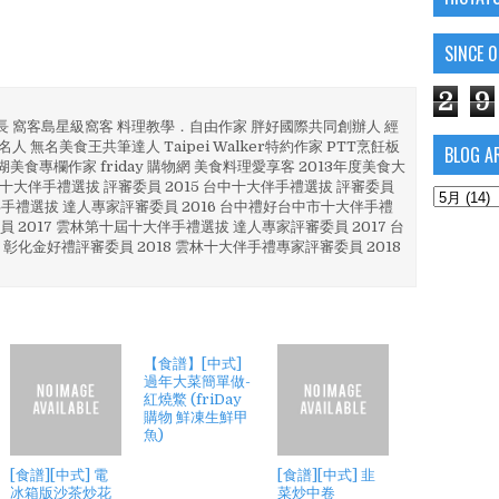
SINCE 
2
9
部長 窩客島星級窩客 料理教學．自由作家 胖好國際共同創辦人 經
人 無名美食王共筆達人 Taipei Walker特約作家 PTT烹飪板
BLOG A
澎湖美食專欄作家 friday 購物網 美食料理愛享客 2013年度美食大
4 彰化十大伴手禮選拔 評審委員 2015 台中十大伴手禮選拔 評審委員
林 伴手禮選拔 達人專家評審委員 2016 台中禮好台中市十大伴手禮
員 2017 雲林第十屆十大伴手禮選拔 達人專家評審委員 2017 台
 彰化金好禮評審委員 2018 雲林十大伴手禮專家評審委員 2018
【食譜】[中式]
過年大菜簡單做-
紅燒鱉 (friDay
購物 鮮凍生鮮甲
魚)
[食譜][中式] 電
[食譜][中式] 韭
冰箱版沙茶炒花
菜炒中卷