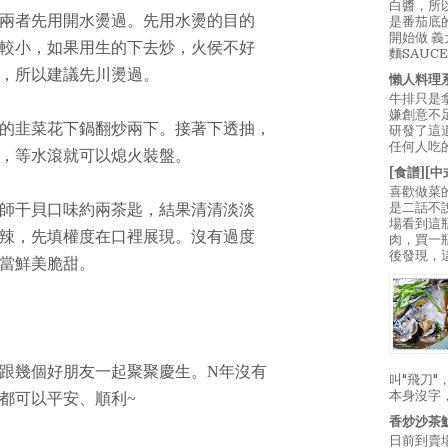
白醬，所
兩者先用開水燙過。先用水燙的目的
是番茄底
開始做 
較小，如果用生的下去炒，火侯不好
麵SAUC
，所以建議先川燙過。
懶人料理
牛排只是
嫌創意不
的韭菜花下鍋翻炒兩下。接著下透抽，
研發了這
任何人吃的
，等水滾就可以熄火裝盤。
[食譜][
喜歡做菜
是二話不
師干貝口味約兩茶匙，結果清清淡淡
場看到這
辣，先填權度在口裡展現。沒有過度
肉，買一
後發現，
當鮮美脆甜。
跟幾個好朋友一起聚聚慶生。N年沒有
叫"飛刀
本身沒字
都可以平安、順利~
香炒沙茶
日前到賣