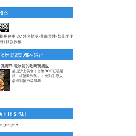
RIES
係採用
創用 CC 姓名標示-非商業性-禁止改作
 授權條款
授權.
喝玩樂資訊都在這裡
俱樂部-電冰箱的吃喝玩樂誌
釜山沙上美食｜台幣900狂嗑活
體「紅蟹吃到飽」！免動手專人
桌邊剝蟹神級服務
ATE THIS PAGE
anguage
▼