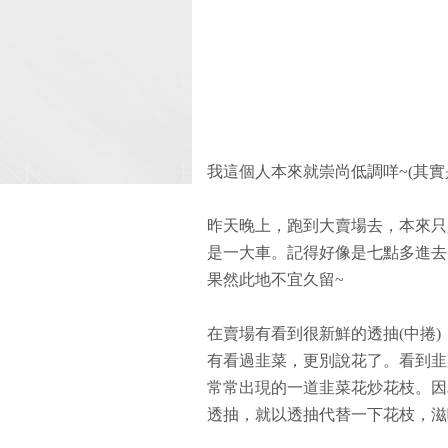
我這個人本來就崇尚低調咩~(其實是沒
昨天晚上，跑到大賣場去，本來只
是一大車。記得好像是七點多進去
果然此地不宜久留~
在賣場有看到很新鮮的透抽(中捲
有看過韭菜，更別說花了。看到韭
常常出現的一道韭菜花炒花枝。因
透抽，就以透抽代替一下花枝，滋