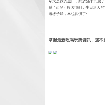
今天是我的生日，終於滿十九歲了
膩了@@）按照慣例，生日這天的
這樣子囉，早也習慣了~
掌握最新吃喝玩樂資訊，還不