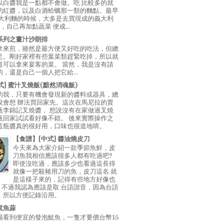
以白醬我是一點都不會做。吃 比較多的就
的紅醬，以及白酒蛤蠣那一類的麵點。最早
義大利麵的時候，大多是去買現成的義大利
E，自己再加點蔬菜 便成...
系列之薑汁沙朗排
拿來煎，雖然是最方便又好吃的吃法，但總
足。剛好家裡有些葉菜類趕緊吃掉，所以就
道可以拿來宴客的菜。 當然，我是沒有請
，還是自己一個人把它給...
中式] 蜜汁叉燒飯(黯然消魂飯)
的我，只要有機會發現新的醬料或器具，總
說會想 辦法買回家先。這次在馬尼拉的賣
瓶李錦記叉燒醬， 想說沒有在家做過叉燒
瓶回家試試看好像不錯。 後來實際操作之
這瓶醬真的很好用，口味也很道地唷。
【食譜】[中式] 醬油燒皮刀
今天來為大家介紹一款季節魚鮮，皮
刀魚我相信應該很多人都有吃過吧?
即使沒吃過，應該多少也看過這長得
就像一把殺豬用刀的魚，皮刀這名 就
是這樣子來的，記得有些地方好像也
"，不過我認為應該是取 台語諧音，因為台語
，所以方便記錄沿用。
魷魚蒜
場看到便宜的發泡魷魚，一隻才要價台幣15