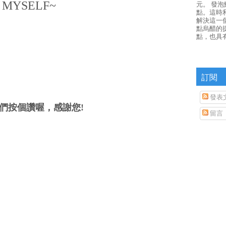
 MYSELF~
元。 發
點。這時
解決這一
點烏醋的
點，也具
訂閱
發表
們按個讚喔，感謝您!
留言