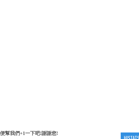
便幫我們+1一下吧!謝謝您!
HISTAT