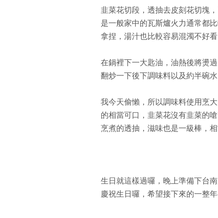
韭菜花切段，透抽去皮刻花切塊，
是一般家中的瓦斯爐火力通常都比
拿捏，湯汁也比較容易混濁不好看
在鍋裡下一大匙油，油熱後將燙過
翻炒一下後下調味料以及約半碗水
我今天偷懶，所以調味料使用烹大
的相當可口，韭菜花沒有韭菜的嗆
烹煮的透抽，滋味也是一級棒，相
生日就這樣過囉，晚上準備下台南
慶祝生日囉，希望接下來的一整年