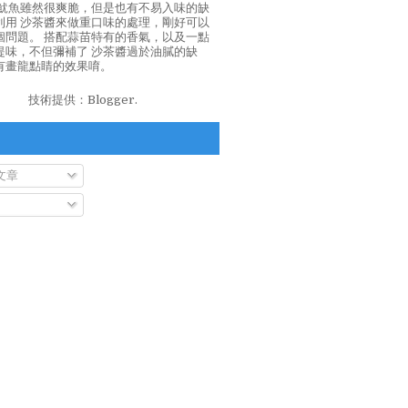
泡魷魚雖然很爽脆，但是也有不易入味的缺
利用 沙茶醬來做重口味的處理，剛好可以
個問題。 搭配蒜苗特有的香氣，以及一點
提味，不但彌補了 沙茶醬過於油膩的缺
有畫龍點睛的效果唷。
技術提供：
Blogger
.
文章