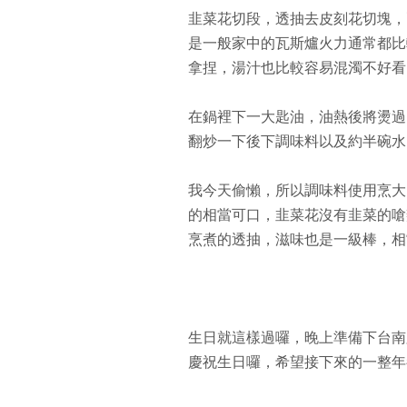
韭菜花切段，透抽去皮刻花切塊，
是一般家中的瓦斯爐火力通常都比
拿捏，湯汁也比較容易混濁不好看
在鍋裡下一大匙油，油熱後將燙過
翻炒一下後下調味料以及約半碗水
我今天偷懶，所以調味料使用烹大
的相當可口，韭菜花沒有韭菜的嗆
烹煮的透抽，滋味也是一級棒，相
生日就這樣過囉，晚上準備下台南
慶祝生日囉，希望接下來的一整年