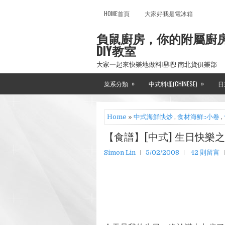
HOME首頁
大家好我是電冰箱
負鼠廚房，你的附屬廚
DIY教室
大家一起來快樂地做料理吧! 南北貨俱樂部
»
»
菜系分類
中式料理(CHINESE)
日
Home
»
中式海鮮快炒
,
食材海鮮::小卷
,
【食譜】[中式] 生日快樂
Simon Lin
5/02/2008
42 則留言