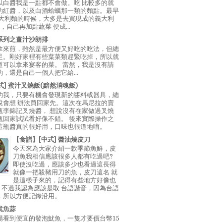
以白醬我是一點都不會做。吃 比較多的就
的紅醬，以及白酒蛤蠣那一類的麵點。最早
義大利麵的時候，大多是去買現成的義大利
E，自己再加點蔬菜 便成...
系列之薑汁沙朗排
拿來煎，雖然是最方便又好吃的吃法，但總
足。剛好家裡有些葉菜類趕緊吃掉，所以就
道可以拿來宴客的菜。 當然，我是沒有請
，還是自己一個人把它給...
中式] 蜜汁叉燒飯(黯然消魂飯)
的我，只要有機會發現新的醬料或器具，總
說會想 辦法買回家先。這次在馬尼拉的賣
瓶李錦記叉燒醬， 想說沒有在家做過叉燒
瓶回家試試看好像不錯。 後來實際操作之
這瓶醬真的很好用，口味也很道地唷。
【食譜】[中式] 醬油燒皮刀
今天來為大家介紹一款季節魚鮮，皮
刀魚我相信應該很多人都有吃過吧?
即使沒吃過，應該多少也看過這長得
就像一把殺豬用刀的魚，皮刀這名 就
是這樣子來的，記得有些地方好像也
"，不過我認為應該是取 台語諧音，因為台語
，所以方便記錄沿用。
魷魚蒜
場看到便宜的發泡魷魚，一隻才要價台幣15