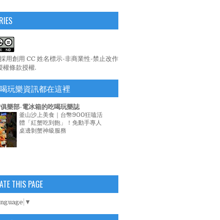
RIES
係採用
創用 CC 姓名標示-非商業性-禁止改作
 授權條款
授權.
喝玩樂資訊都在這裡
俱樂部-電冰箱的吃喝玩樂誌
釜山沙上美食｜台幣900狂嗑活
體「紅蟹吃到飽」！免動手專人
桌邊剝蟹神級服務
ATE THIS PAGE
anguage
▼