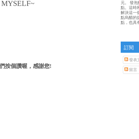
 MYSELF~
元。 發
點。這時
解決這一
點烏醋的
點，也具
訂閱
發表
們按個讚喔，感謝您!
留言