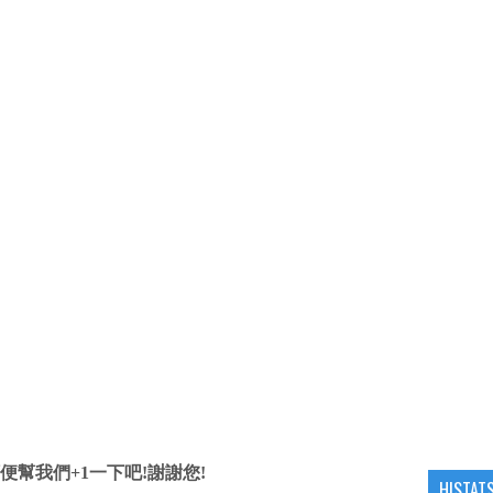
便幫我們+1一下吧!謝謝您!
HISTAT