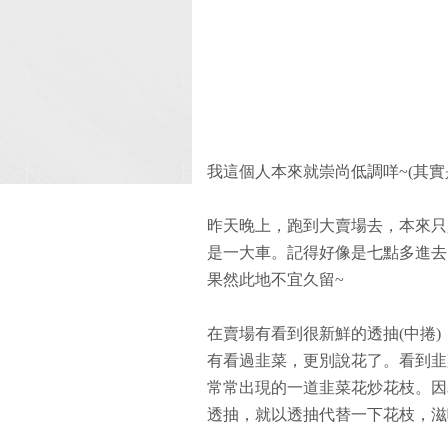
我這個人本來就崇尚低調咩~(其實是沒
昨天晚上，跑到大賣場去，本來只
是一大車。記得好像是七點多進去
果然此地不宜久留~
在賣場有看到很新鮮的透抽(中捲
有看過韭菜，更別說花了。看到韭
常常出現的一道韭菜花炒花枝。因
透抽，就以透抽代替一下花枝，滋