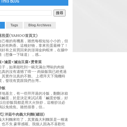
 THIS BLOG
r
Tags
Blog Archives
煎蛋(YAHOO首頁文)
自己種的有機蔥，雖然每根短短小小的，但
真的有夠香。這種好物，拿來煎蛋最棒了！
剛好有之前買回來的澎湖金鉤蝦米，在腦中
（想像一下味道），感...
飯+滷蛋+滷油豆腐+燙青菜
日子，如果能吃到一碗充滿台灣味的肉燥
真的沒有遺憾了唷~~~ 肉燥飯我已經煮過
，其實作法真的不難。 上禮拜天下飛機時
，發現有賣跟我們台灣...
炒飯
拜地基主，有一些拜拜過的冷飯，翻翻冰箱
跟鹹蛋，於是決定來試試看「鹹蛋炒飯」好
 以往炒飯我都是用大火快炒，這種炒法必
以免燒焦。雖然很香，但...
西式] 洋菇牛肉義大利麵(罐頭)
義大利麵來吃了，其實義大利麵算是一種速
，也不失 豪華感喔。我個人因為不喜歡吃