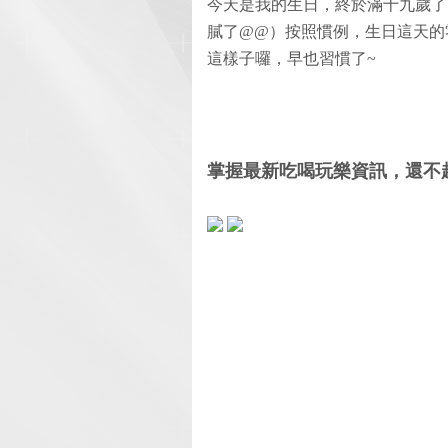
今天是我的生日，終於滿十九歲了
膩了@@）按照慣例，生日這天的
這樣子囉，早也習慣了~
掌握最新吃喝玩樂資訊，還不