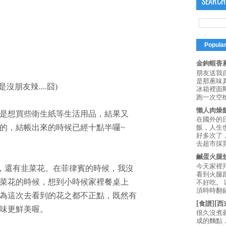
SEARCH
Popula
金鉤蝦香蔥
朋友送我
是那蔥味
朋友辣....囧)
冰箱裡面
跑一次空槍
懶人肉燥
是想買些衛生紙等生活用品，結果又
在國外的
的，結帳出來的時候已經十點半囉~
飯，人生也
好多次了
去超市採買
鹹蛋火腿
今天家裡
)，還有韭菜花。在菲律賓的時候，我沒
看到火腿
菜花的時候，想到小時候家裡餐桌上
不好吃。
須時時翻鍋
為這次去看到的花之都不正點，既然有
[食譜][
味更鮮美喔。
很久沒煮
成的麵點