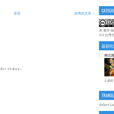
CATEGO
首頁
較舊的文章 →
本 著作 
3.0 台灣
最新吃
南北貨
iｒtｈdａy....
2 週前
TRANSL
Select L