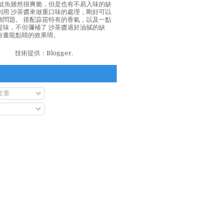
泡魷魚雖然很爽脆，但是也有不易入味的缺
利用 沙茶醬來做重口味的處理，剛好可以
個問題。 搭配蒜苗特有的香氣，以及一點
提味，不但彌補了 沙茶醬過於油膩的缺
有畫龍點睛的效果唷。
技術提供：
Blogger
.
文章