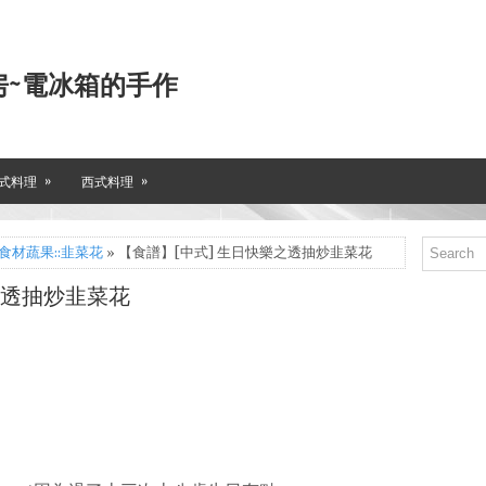
房~電冰箱的手作
»
»
式料理
西式料理
食材蔬果::韭菜花
» 【食譜】[中式] 生日快樂之透抽炒韭菜花
之透抽炒韭菜花