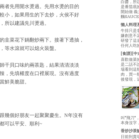
白醬，所
兩者先用開水燙過。先用水燙的目的
是番茄底
開始做 
較小，如果用生的下去炒，火侯不好
麵SAUC
，所以建議先川燙過。
懶人料理
牛排只是
嫌創意不
的韭菜花下鍋翻炒兩下。接著下透抽，
研發了這
任何人吃的
，等水滾就可以熄火裝盤。
[食譜][
喜歡做菜
是二話不
師干貝口味約兩茶匙，結果清清淡淡
場看到這
辣，先填權度在口裡展現。沒有過度
肉，買一
後發現，
當鮮美脆甜。
跟幾個好朋友一起聚聚慶生。N年沒有
叫"飛刀
本身沒字
都可以平安、順利~
香炒沙茶
日前到賣