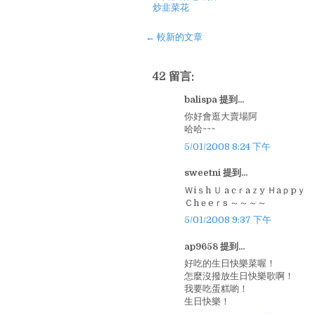
炒韭菜花
← 較新的文章
42 留言:
balispa 提到...
你好會逛大賣場阿
哈哈~~~
5/01/2008 8:24 下午
sweetni 提到...
Ｗiｓh Ｕ a cｒaｚy Ｈaｐpｙ Ｂ
Ｃhｅeｒs ～～～～
5/01/2008 9:37 下午
ap9658 提到...
好吃的生日快樂菜喔！
怎麼沒撥放生日快樂歌啊！
我要吃蛋糕喲！
生日快樂！