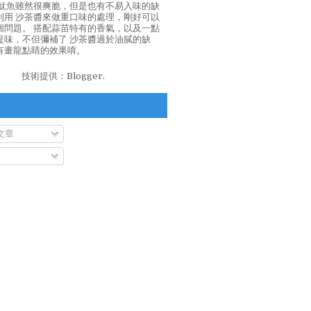
泡魷魚雖然很爽脆，但是也有不易入味的缺
利用 沙茶醬來做重口味的處理，剛好可以
個問題。 搭配蒜苗特有的香氣，以及一點
提味，不但彌補了 沙茶醬過於油膩的缺
有畫龍點睛的效果唷。
技術提供：
Blogger
.
文章