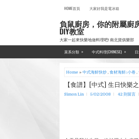
HOME首頁
大家好我是電冰箱
負鼠廚房，你的附屬廚
DIY教室
大家一起來快樂地做料理吧! 南北貨俱樂部
»
»
菜系分類
中式料理(CHINESE)
日
Home
»
中式海鮮快炒
,
食材海鮮::小卷
,
【食譜】[中式] 生日快樂
Simon Lin
5/02/2008
42 則留言