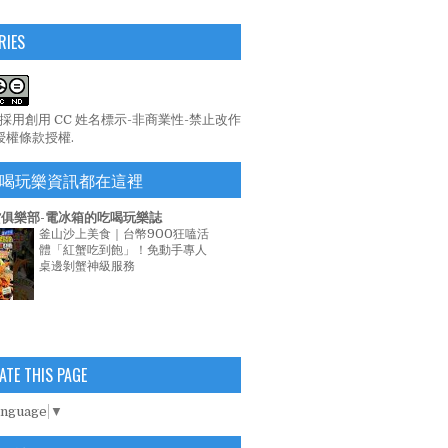
RIES
係採用
創用 CC 姓名標示-非商業性-禁止改作
 授權條款
授權.
喝玩樂資訊都在這裡
俱樂部-電冰箱的吃喝玩樂誌
釜山沙上美食｜台幣900狂嗑活
體「紅蟹吃到飽」！免動手專人
桌邊剝蟹神級服務
ATE THIS PAGE
anguage
▼