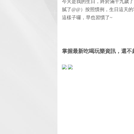
今天是我的生日，終於滿十九歲了
膩了@@）按照慣例，生日這天的
這樣子囉，早也習慣了~
掌握最新吃喝玩樂資訊，還不