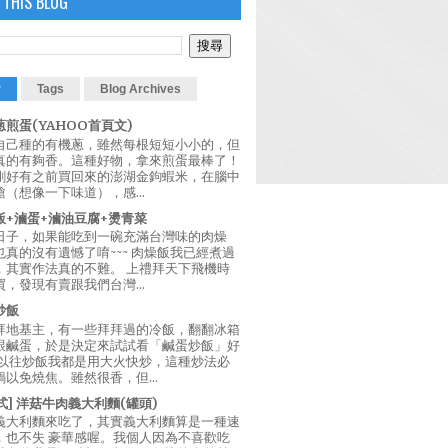
 THIS BLOG
r
Tags
Blog Archives
煎蛋(YAHOO首頁文)
自己種的有機蔥，雖然每根短短小小的，但
真的有夠香。這種好物，拿來煎蛋最棒了！
剛好有之前買回來的澎湖金鉤蝦米，在腦中
（想像一下味道），感...
飯+滷蛋+滷油豆腐+燙青菜
日子，如果能吃到一碗充滿台灣味的肉燥
真的沒有遺憾了唷~~~ 肉燥飯我已經煮過
，其實作法真的不難。 上禮拜天下飛機時
，發現有賣跟我們台灣...
炒飯
拜地基主，有一些拜拜過的冷飯，翻翻冰箱
跟鹹蛋，於是決定來試試看「鹹蛋炒飯」好
 以往炒飯我都是用大火快炒，這種炒法必
以免燒焦。雖然很香，但...
西式] 洋菇牛肉義大利麵(罐頭)
義大利麵來吃了，其實義大利麵算是一種速
，也不失 豪華感喔。我個人因為不喜歡吃