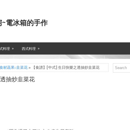
房~電冰箱的手作
»
»
式料理
西式料理
食材蔬果::韭菜花
» 【食譜】[中式] 生日快樂之透抽炒韭菜花
之透抽炒韭菜花