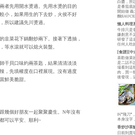
白醬，所
兩者先用開水燙過。先用水燙的目的
是番茄底
開始做 
較小，如果用生的下去炒，火侯不好
麵SAUC
，所以建議先川燙過。
懶人料理
牛排只是
嫌創意不
的韭菜花下鍋翻炒兩下。接著下透抽，
研發了這
任何人吃的
，等水滾就可以熄火裝盤。
[食譜][
喜歡做菜
是二話不
師干貝口味約兩茶匙，結果清清淡淡
場看到這
辣，先填權度在口裡展現。沒有過度
肉，買一
後發現，
當鮮美脆甜。
跟幾個好朋友一起聚聚慶生。N年沒有
叫"飛刀
本身沒字
都可以平安、順利~
香炒沙茶
日前到賣