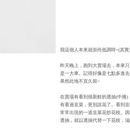
我這個人本來就崇尚低調咩~(其實是沒
昨天晚上，跑到大賣場去，本來只
是一大車。記得好像是七點多進去
果然此地不宜久留~
在賣場有看到很新鮮的透抽(中捲
有看過韭菜，更別說花了。看到韭
常常出現的一道韭菜花炒花枝。因
透抽，就以透抽代替一下花枝，滋