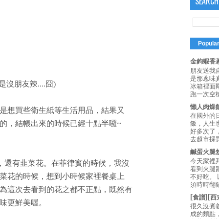
SEARCH
Popula
金鉤蝦香蔥
朋友送我
是那蔥味
朋友辣....囧)
冰箱裡面
跑一次空槍
懶人肉燥
是想買些衛生紙等生活用品，結果又
在國外的
的，結帳出來的時候已經十點半囉~
飯，人生也
好多次了
去超市採買
鹹蛋火腿
今天家裡
)，還有韭菜花。在菲律賓的時候，我沒
看到火腿
菜花的時候，想到小時候家裡餐桌上
不好吃。
須時時翻鍋
為這次去看到的花之都不正點，既然有
[食譜][
味更鮮美喔。
很久沒煮
成的麵點