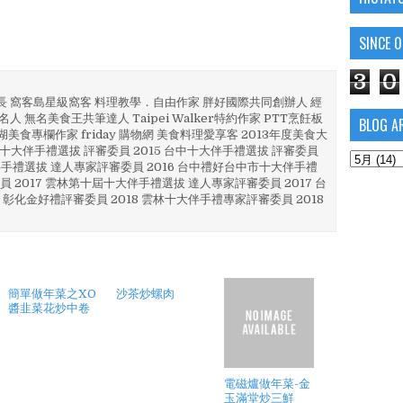
SINCE 
3
0
部長 窩客島星級窩客 料理教學．自由作家 胖好國際共同創辦人 經
人 無名美食王共筆達人 Taipei Walker特約作家 PTT烹飪板
BLOG A
澎湖美食專欄作家 friday 購物網 美食料理愛享客 2013年度美食大
4 彰化十大伴手禮選拔 評審委員 2015 台中十大伴手禮選拔 評審委員
林 伴手禮選拔 達人專家評審委員 2016 台中禮好台中市十大伴手禮
員 2017 雲林第十屆十大伴手禮選拔 達人專家評審委員 2017 台
 彰化金好禮評審委員 2018 雲林十大伴手禮專家評審委員 2018
簡單做年菜之XO
沙茶炒螺肉
醬韭菜花炒中卷
電磁爐做年菜-金
玉滿堂炒三鮮