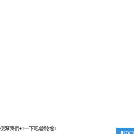
便幫我們+1一下吧!謝謝您!
HISTAT