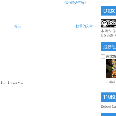
(XO醬炒三鮮)
CATEGO
首頁
較舊的文章 →
本 著作 
3.0 台灣
最新吃
南北貨
2 週前
iｒtｈdａy....
TRANSL
Select L