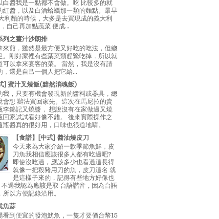
以白醬我是一點都不會做。吃 比較多的就
的紅醬，以及白酒蛤蠣那一類的麵點。最早
義大利麵的時候，大多是去買現成的義大利
E，自己再加點蔬菜 便成...
系列之薑汁沙朗排
拿來煎，雖然是最方便又好吃的吃法，但總
足。剛好家裡有些葉菜類趕緊吃掉，所以就
道可以拿來宴客的菜。 當然，我是沒有請
，還是自己一個人把它給...
中式] 蜜汁叉燒飯(黯然消魂飯)
的我，只要有機會發現新的醬料或器具，總
說會想 辦法買回家先。這次在馬尼拉的賣
瓶李錦記叉燒醬， 想說沒有在家做過叉燒
瓶回家試試看好像不錯。 後來實際操作之
這瓶醬真的很好用，口味也很道地唷。
【食譜】[中式] 醬油燒皮刀
今天來為大家介紹一款季節魚鮮，皮
刀魚我相信應該很多人都有吃過吧?
即使沒吃過，應該多少也看過這長得
就像一把殺豬用刀的魚，皮刀這名 就
是這樣子來的，記得有些地方好像也
"，不過我認為應該是取 台語諧音，因為台語
，所以方便記錄沿用。
魷魚蒜
場看到便宜的發泡魷魚，一隻才要價台幣15