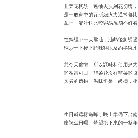
韭菜花切段，透抽去皮刻花切塊，
是一般家中的瓦斯爐火力通常都比
拿捏，湯汁也比較容易混濁不好看
在鍋裡下一大匙油，油熱後將燙過
翻炒一下後下調味料以及約半碗水
我今天偷懶，所以調味料使用烹大
的相當可口，韭菜花沒有韭菜的嗆
烹煮的透抽，滋味也是一級棒，相
生日就這樣過囉，晚上準備下台南
慶祝生日囉，希望接下來的一整年