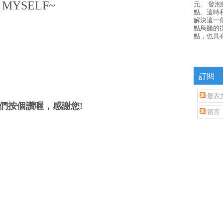
 MYSELF~
元。 發
點。這時
解決這一
點烏醋的
點，也具
訂閱
發表
們按個讚喔，感謝您!
留言