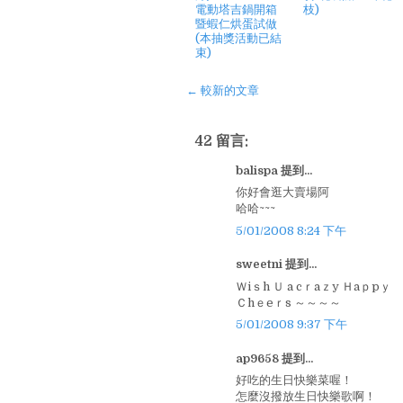
電動塔吉鍋開箱
枝)
暨蝦仁烘蛋試做
(本抽獎活動已結
束)
← 較新的文章
42 留言:
balispa 提到...
你好會逛大賣場阿
哈哈~~~
5/01/2008 8:24 下午
sweetni 提到...
Ｗiｓh Ｕ a cｒaｚy Ｈaｐpｙ Ｂ
Ｃhｅeｒs ～～～～
5/01/2008 9:37 下午
ap9658 提到...
好吃的生日快樂菜喔！
怎麼沒撥放生日快樂歌啊！