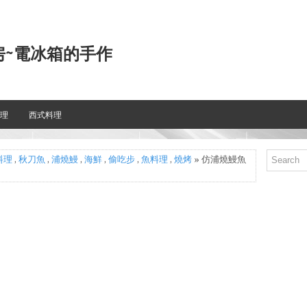
房~電冰箱的手作
理
西式料理
料理
,
秋刀魚
,
浦燒鰻
,
海鮮
,
偷吃步
,
魚料理
,
燒烤
» 仿浦燒鰻魚