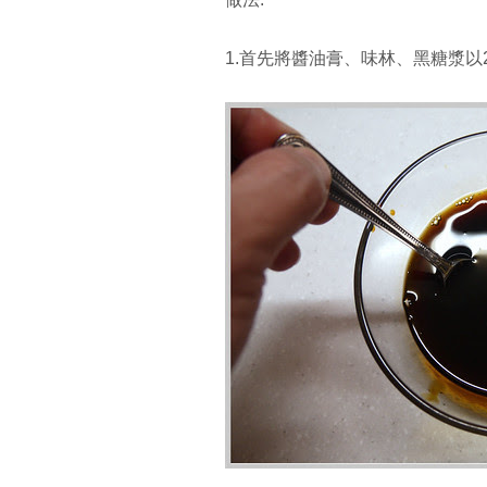
1.首先將醬油膏、味林、黑糖漿以2