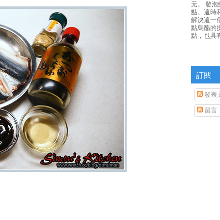
元。 發
點。這時
解決這一
點烏醋的
點，也具
訂閱
發表
留言