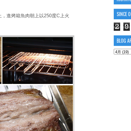
SINCE 
上，進烤箱魚肉朝上以250度C上火
2
9
BLOG A