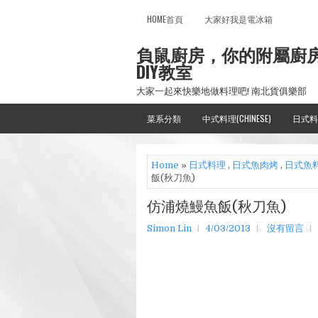
HOME首頁
大家好我是電冰箱
負鼠廚房，你的附屬廚
DIY教室
大家一起來快樂地做料理吧! 南北貨俱樂部
菜系分類
中式料理(CHINESE)
日式料
Home
»
日式料理
,
日式魚肉烤
,
日式魚
飯(秋刀魚)
仿浦燒鰻魚飯(秋刀魚)
Simon Lin
4/03/2013
沒有留言