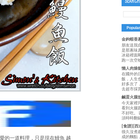
SEARCH
Popula
金鉤蝦香蔥
朋友送我
是那蔥味
冰箱裡面
跑一次空槍
懶人肉燥
在國外的
飯，人生也
好多次了
去超市採買
鹹蛋火腿
今天家裡
看到火腿
不好吃。
須時時翻鍋
[食譜][
很久沒煮
成的麵點
愛的一道料理，只是現在鰻魚 越