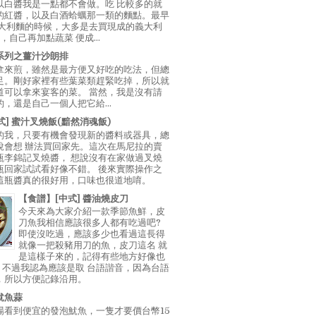
以白醬我是一點都不會做。吃 比較多的就
的紅醬，以及白酒蛤蠣那一類的麵點。最早
義大利麵的時候，大多是去買現成的義大利
E，自己再加點蔬菜 便成...
系列之薑汁沙朗排
拿來煎，雖然是最方便又好吃的吃法，但總
足。剛好家裡有些葉菜類趕緊吃掉，所以就
道可以拿來宴客的菜。 當然，我是沒有請
，還是自己一個人把它給...
中式] 蜜汁叉燒飯(黯然消魂飯)
的我，只要有機會發現新的醬料或器具，總
說會想 辦法買回家先。這次在馬尼拉的賣
瓶李錦記叉燒醬， 想說沒有在家做過叉燒
瓶回家試試看好像不錯。 後來實際操作之
這瓶醬真的很好用，口味也很道地唷。
【食譜】[中式] 醬油燒皮刀
今天來為大家介紹一款季節魚鮮，皮
刀魚我相信應該很多人都有吃過吧?
即使沒吃過，應該多少也看過這長得
就像一把殺豬用刀的魚，皮刀這名 就
是這樣子來的，記得有些地方好像也
"，不過我認為應該是取 台語諧音，因為台語
，所以方便記錄沿用。
魷魚蒜
場看到便宜的發泡魷魚，一隻才要價台幣15