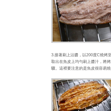
3.接著刷上沾醬，以200度C燒
取出在魚皮上均勻刷上醬汁，將烤
驟。這裡要注意的是魚皮很容易燒