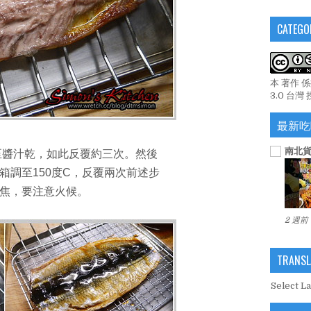
CATEGO
本 著作 
3.0 台灣
最新吃
南北貨
烤至醬汁乾，如此反覆約三次。然後
箱調至150度C，反覆兩次前述步
焦，要注意火候。
2 週前
TRANSL
Select L