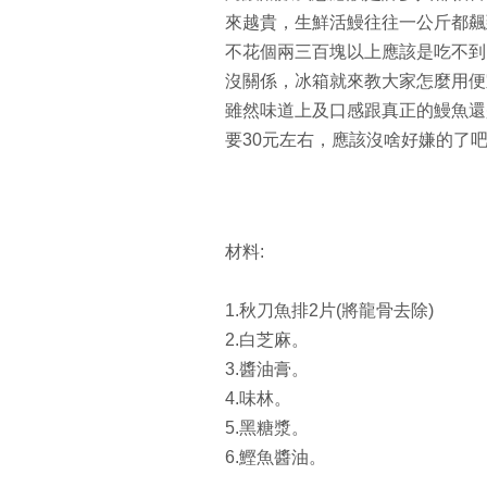
來越貴，生鮮活鰻往往一公斤都飆
不花個兩三百塊以上應該是吃不到
沒關係，冰箱就來教大家怎麼用便
雖然味道上及口感跟真正的鰻魚還
要30元左右，應該沒啥好嫌的了吧
材料:
1.秋刀魚排2片(將龍骨去除)
2.白芝麻。
3.醬油膏。
4.味林。
5.黑糖漿。
6.鰹魚醬油。