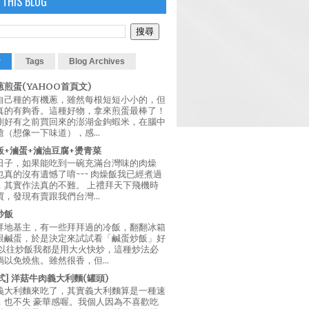
 THIS BLOG
r
Tags
Blog Archives
煎蛋(YAHOO首頁文)
自己種的有機蔥，雖然每根短短小小的，但
真的有夠香。這種好物，拿來煎蛋最棒了！
剛好有之前買回來的澎湖金鉤蝦米，在腦中
（想像一下味道），感...
飯+滷蛋+滷油豆腐+燙青菜
日子，如果能吃到一碗充滿台灣味的肉燥
真的沒有遺憾了唷~~~ 肉燥飯我已經煮過
，其實作法真的不難。 上禮拜天下飛機時
，發現有賣跟我們台灣...
炒飯
拜地基主，有一些拜拜過的冷飯，翻翻冰箱
跟鹹蛋，於是決定來試試看「鹹蛋炒飯」好
 以往炒飯我都是用大火快炒，這種炒法必
以免燒焦。雖然很香，但...
西式] 洋菇牛肉義大利麵(罐頭)
義大利麵來吃了，其實義大利麵算是一種速
，也不失 豪華感喔。我個人因為不喜歡吃