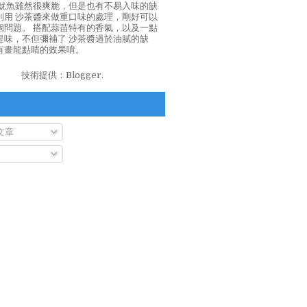
泡魷魚雖然很爽脆，但是也有不易入味的缺
利用 沙茶醬來做重口味的處理，剛好可以
個問題。 搭配蒜苗特有的香氣，以及一點
提味，不但彌補了 沙茶醬過於油膩的缺
有畫龍點睛的效果唷。
技術提供：
Blogger
.
文章