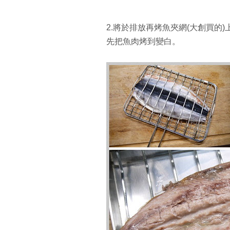
2.將於排放再烤魚夾網(大創買的)
先把魚肉烤到變白。