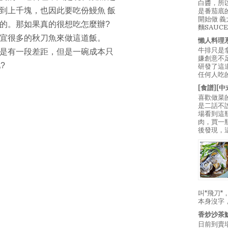
白醬，所
到上千塊，也因此要吃份鰻魚 飯
是番茄底
開始做 
的。那如果真的很想吃怎麼辦?
麵SAUC
宜很多的秋刀魚來做這道飯。
懶人料理
牛排只是
是有一段差距，但是一碗成本只
嫌創意不
?
研發了這
任何人吃的
[食譜][
喜歡做菜
是二話不
場看到這
肉，買一
後發現，
叫"飛刀
本身沒字
香炒沙茶
日前到賣