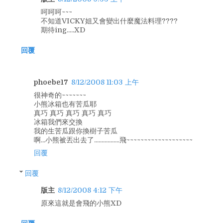
呵呵呵~~~
不知道VICKY姐又會變出什麼魔法料理????
期待ing.....XD
回覆
phoebe17
8/12/2008 11:03 上午
很神奇的~~~~~~~
小熊冰箱也有苦瓜耶
真巧 真巧 真巧 真巧 真巧
冰箱我們來交換
我的生苦瓜跟你換樹子苦瓜
啊...小熊被丟出去了.................飛~~~~~~~~~~~~~~~~~~~
回覆
回覆
版主
8/12/2008 4:12 下午
原來這就是會飛的小熊XD