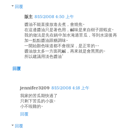
回覆
版主
8/15/2008 4:50 上午
醬油不能直接放進去煮，會燒焦~
在這邊醬油只是著色用，鹹味是來自樹子跟蝦皮~
我的做法是先在鍋中加水淹過苦瓜，等到水滾後再
加一點點醬油跟糖調味~
一開始顏色味道都不會很深，是正常的~~
醬油放太多一方面死鹹，再來就是會黑黑的~
所以建議用淡色醬油^^
回覆
jennifer3209
8/15/2008 4:18 上午
我家的苦瓜期快過了
只剩下苦瓜的小孩~
小不啦雞的~
回覆
回覆