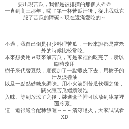
要出現苦瓜，我都是被排擠的那個人＠＠
一直到高三那年，喝了第一杯苦瓜汁後，從此我就克
服了苦瓜的障礙～現在還滿愛吃的～
不過，我自己倒是很少料理苦瓜，一般來說都是當老
外的時候比較常吃。
本來想要用豆鼓來滷苦瓜，可是家裡的吃完了，所以
臨時改用
樹子來代替豆鼓，順便加了一點蝦皮下去，用樹子的
汁及淡醬油
以及一點點砂糖來調味。用小火滷到苦瓜軟爛之後，
關火讓苦瓜繼續浸泡
入味。等到放涼了之後，裝進盒子裡可以放到冰箱裡
面冷藏。
這一道很適合配稀飯喔～～～清涼退火，大家試試看
XD