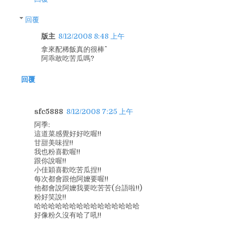
回覆
版主
8/12/2008 8:48 上午
拿來配稀飯真的很棒^^
阿乖敢吃苦瓜嗎?
回覆
sfc5888
8/12/2008 7:25 上午
阿季:
這道菜感覺好好吃喔!!
甘甜美味捏!!
我也粉喜歡喔!!
跟你說喔!!
小佳穎喜歡吃苦瓜捏!!
每次都會跟他阿嬤要喔!!
他都會說阿嬤我要吃苦苦(台語啦!!)
粉好笑說!!
哈哈哈哈哈哈哈哈哈哈哈哈哈哈哈
好像粉久沒有哈了吼!!