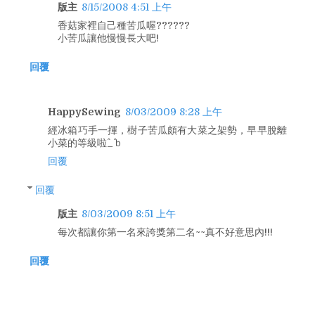
版主
8/15/2008 4:51 上午
香菇家裡自己種苦瓜喔??????
小苦瓜讓他慢慢長大吧!
回覆
HappySewing
8/03/2009 8:28 上午
經冰箱巧手一揮，樹子苦瓜頗有大菜之架勢，早早脫離
小菜的等級啦^_^ｂ
回覆
回覆
版主
8/03/2009 8:51 上午
每次都讓你第一名來誇獎第二名~~真不好意思內!!!
回覆