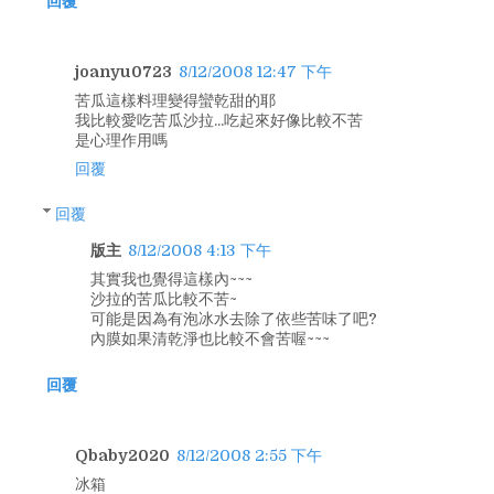
回覆
joanyu0723
8/12/2008 12:47 下午
苦瓜這樣料理變得蠻乾甜的耶
我比較愛吃苦瓜沙拉...吃起來好像比較不苦
是心理作用嗎
回覆
回覆
版主
8/12/2008 4:13 下午
其實我也覺得這樣內~~~
沙拉的苦瓜比較不苦~
可能是因為有泡冰水去除了依些苦味了吧?
內膜如果清乾淨也比較不會苦喔~~~
回覆
Qbaby2020
8/12/2008 2:55 下午
冰箱