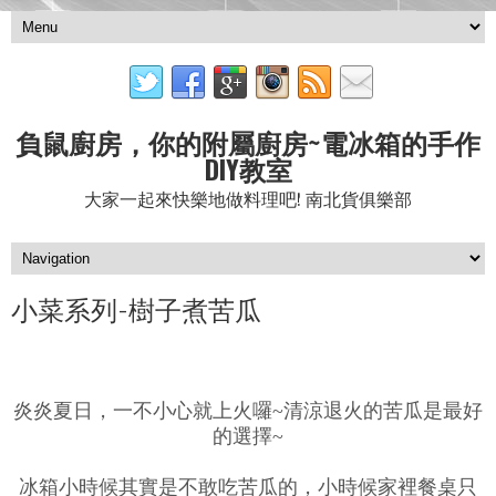
負鼠廚房，你的附屬廚房~電冰箱的手作
DIY教室
大家一起來快樂地做料理吧! 南北貨俱樂部
小菜系列-樹子煮苦瓜
炎炎夏日，一不小心就上火囉~清涼退火的苦瓜是最好
的選擇~
冰箱小時候其實是不敢吃苦瓜的，小時候家裡餐桌只