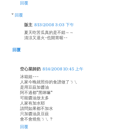
回覆
回覆
版主
8/13/2008 3:03 下午
夏天吃苦瓜真的是不錯～～
清涼又退火~也開胃喔~~
回覆
空心菜師奶
8/14/2008 10:45 上午
冰箱姐~~~
人家今晚就照你的食譜做了ㄋㄟ
是用豆薣加醬油
阿不過都"黑咪嘛"
可能醬油放太多
人家有加水耶
請問如果都不加水
只加醬油及豆薣
會不會燒焦ㄋㄟ ?
回覆