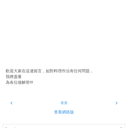
歡迎大家在這邊留言，如對料理作法有任何問題，
我將盡量
為各位做解答!!!
‹
›
首頁
查看網路版