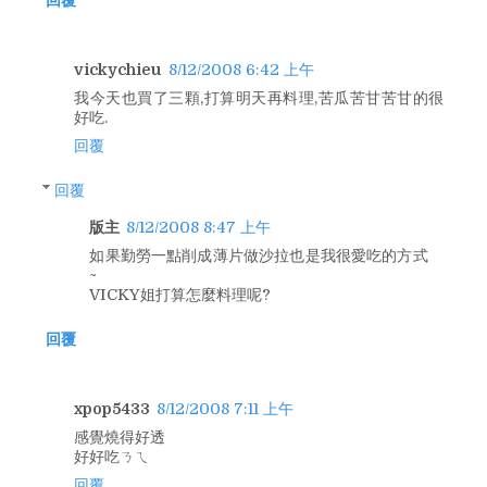
回覆
vickychieu
8/12/2008 6:42 上午
我今天也買了三顆,打算明天再料理,苦瓜苦甘苦甘的很
好吃.
回覆
回覆
版主
8/12/2008 8:47 上午
如果勤勞一點削成薄片做沙拉也是我很愛吃的方式
~
VICKY姐打算怎麼料理呢?
回覆
xpop5433
8/12/2008 7:11 上午
感覺燒得好透
好好吃ㄋㄟ
回覆