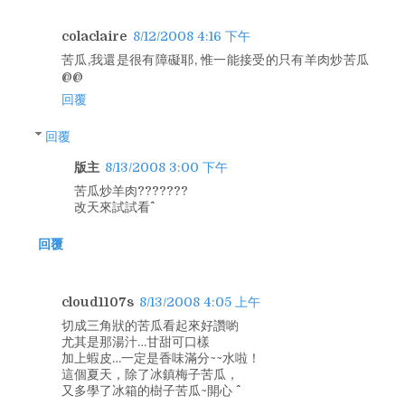
colaclaire
8/12/2008 4:16 下午
苦瓜,我還是很有障礙耶, 惟一能接受的只有羊肉炒苦瓜
@@
回覆
回覆
版主
8/13/2008 3:00 下午
苦瓜炒羊肉???????
改天來試試看^^
回覆
cloud1107s
8/13/2008 4:05 上午
切成三角狀的苦瓜看起來好讚喲
尤其是那湯汁…甘甜可口樣
加上蝦皮…一定是香味滿分~~水啦！
這個夏天，除了冰鎮梅子苦瓜，
又多學了冰箱的樹子苦瓜~開心 ^^