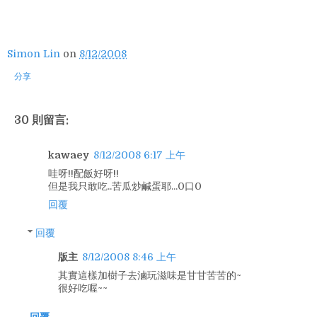
Simon Lin
on
8/12/2008
分享
30 則留言:
kawaey
8/12/2008 6:17 上午
哇呀!!配飯好呀!!
但是我只敢吃..苦瓜炒鹹蛋耶...0口0
回覆
回覆
版主
8/12/2008 8:46 上午
其實這樣加樹子去滷玩滋味是甘甘苦苦的~
很好吃喔~~