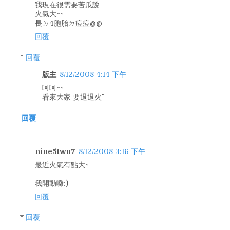
我現在很需要苦瓜說
火氣大~~
長ㄌ4胞胎ㄉ痘痘@@
回覆
回覆
版主
8/12/2008 4:14 下午
呵呵~~
看來大家 要退退火^^
回覆
nine5two7
8/12/2008 3:16 下午
最近火氣有點大~
我開動囉:)
回覆
回覆