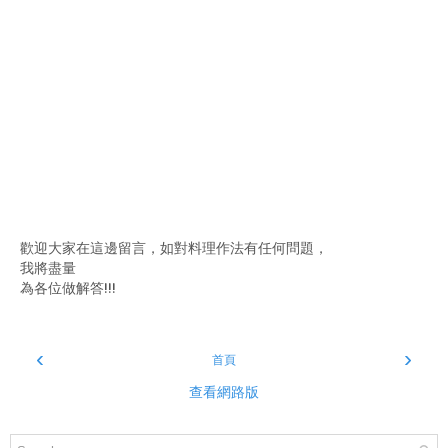
歡迎大家在這邊留言，如對料理作法有任何問題，
我將盡量
為各位做解答!!!
‹
›
首頁
查看網路版