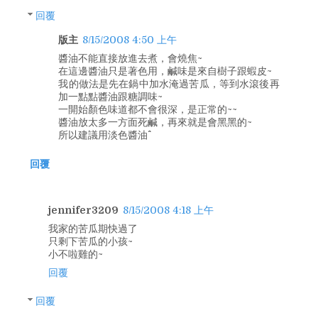
回覆
版主
8/15/2008 4:50 上午
醬油不能直接放進去煮，會燒焦~
在這邊醬油只是著色用，鹹味是來自樹子跟蝦皮~
我的做法是先在鍋中加水淹過苦瓜，等到水滾後再
加一點點醬油跟糖調味~
一開始顏色味道都不會很深，是正常的~~
醬油放太多一方面死鹹，再來就是會黑黑的~
所以建議用淡色醬油^^
回覆
jennifer3209
8/15/2008 4:18 上午
我家的苦瓜期快過了
只剩下苦瓜的小孩~
小不啦雞的~
回覆
回覆