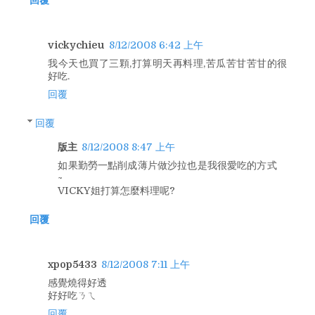
回覆
vickychieu
8/12/2008 6:42 上午
我今天也買了三顆,打算明天再料理,苦瓜苦甘苦甘的很
好吃.
回覆
回覆
版主
8/12/2008 8:47 上午
如果勤勞一點削成薄片做沙拉也是我很愛吃的方式
~
VICKY姐打算怎麼料理呢?
回覆
xpop5433
8/12/2008 7:11 上午
感覺燒得好透
好好吃ㄋㄟ
回覆