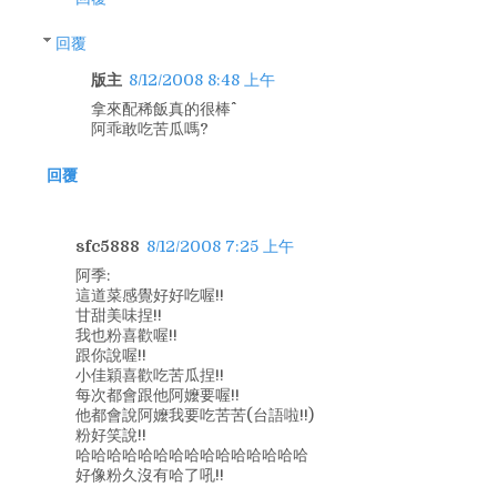
回覆
版主
8/12/2008 8:48 上午
拿來配稀飯真的很棒^^
阿乖敢吃苦瓜嗎?
回覆
sfc5888
8/12/2008 7:25 上午
阿季:
這道菜感覺好好吃喔!!
甘甜美味捏!!
我也粉喜歡喔!!
跟你說喔!!
小佳穎喜歡吃苦瓜捏!!
每次都會跟他阿嬤要喔!!
他都會說阿嬤我要吃苦苦(台語啦!!)
粉好笑說!!
哈哈哈哈哈哈哈哈哈哈哈哈哈哈哈
好像粉久沒有哈了吼!!