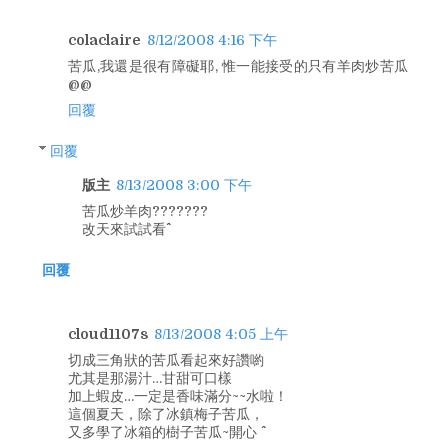
colaclaire
8/12/2008 4:16 下午
苦瓜,我還是很有障礙耶, 惟一能接受的只有羊肉炒苦瓜
@@
回覆
回覆
版主
8/13/2008 3:00 下午
苦瓜炒羊肉???????
改天來試試看^^
回覆
cloud1107s
8/13/2008 4:05 上午
切成三角狀的苦瓜看起來好讚喲
尤其是那湯汁…甘甜可口樣
加上蝦皮…一定是香味滿分~~水啦！
這個夏天，除了冰鎮梅子苦瓜，
又多學了冰箱的樹子苦瓜~開心 ^^