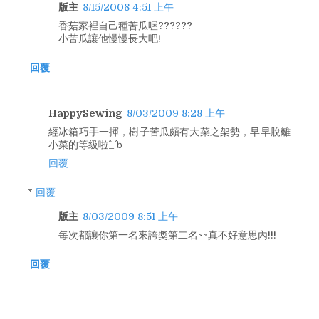
版主
8/15/2008 4:51 上午
香菇家裡自己種苦瓜喔??????
小苦瓜讓他慢慢長大吧!
回覆
HappySewing
8/03/2009 8:28 上午
經冰箱巧手一揮，樹子苦瓜頗有大菜之架勢，早早脫離
小菜的等級啦^_^ｂ
回覆
回覆
版主
8/03/2009 8:51 上午
每次都讓你第一名來誇獎第二名~~真不好意思內!!!
回覆