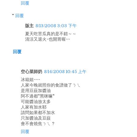
回覆
回覆
版主
8/13/2008 3:03 下午
夏天吃苦瓜真的是不錯～～
清涼又退火~也開胃喔~~
回覆
空心菜師奶
8/14/2008 10:45 上午
冰箱姐~~~
人家今晚就照你的食譜做了ㄋㄟ
是用豆薣加醬油
阿不過都"黑咪嘛"
可能醬油放太多
人家有加水耶
請問如果都不加水
只加醬油及豆薣
會不會燒焦ㄋㄟ ?
回覆