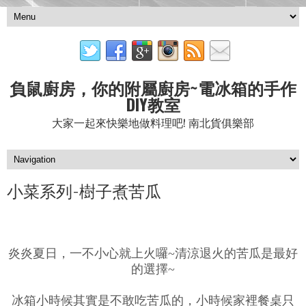
負鼠廚房，你的附屬廚房~電冰箱的手作
DIY教室
大家一起來快樂地做料理吧! 南北貨俱樂部
小菜系列-樹子煮苦瓜
炎炎夏日，一不小心就上火囉~清涼退火的苦瓜是最好
的選擇~
冰箱小時候其實是不敢吃苦瓜的，小時候家裡餐桌只