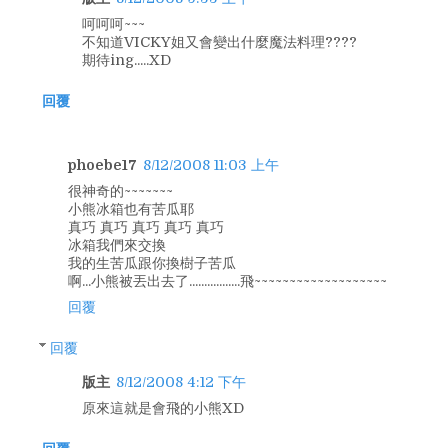
呵呵呵~~~
不知道VICKY姐又會變出什麼魔法料理????
期待ing.....XD
回覆
phoebe17
8/12/2008 11:03 上午
很神奇的~~~~~~~
小熊冰箱也有苦瓜耶
真巧 真巧 真巧 真巧 真巧
冰箱我們來交換
我的生苦瓜跟你換樹子苦瓜
啊...小熊被丟出去了.................飛~~~~~~~~~~~~~~~~~~~
回覆
回覆
版主
8/12/2008 4:12 下午
原來這就是會飛的小熊XD