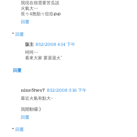
我現在很需要苦瓜說
火氣大~~
長ㄌ4胞胎ㄉ痘痘@@
回覆
回覆
版主
8/12/2008 4:14 下午
呵呵~~
看來大家 要退退火^^
回覆
nine5two7
8/12/2008 3:16 下午
最近火氣有點大~
我開動囉:)
回覆
回覆