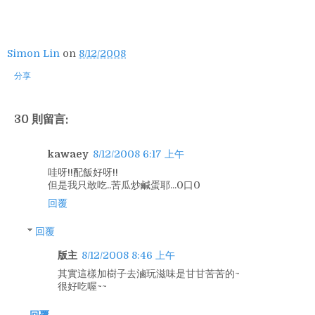
Simon Lin
on
8/12/2008
分享
30 則留言:
kawaey
8/12/2008 6:17 上午
哇呀!!配飯好呀!!
但是我只敢吃..苦瓜炒鹹蛋耶...0口0
回覆
回覆
版主
8/12/2008 8:46 上午
其實這樣加樹子去滷玩滋味是甘甘苦苦的~
很好吃喔~~