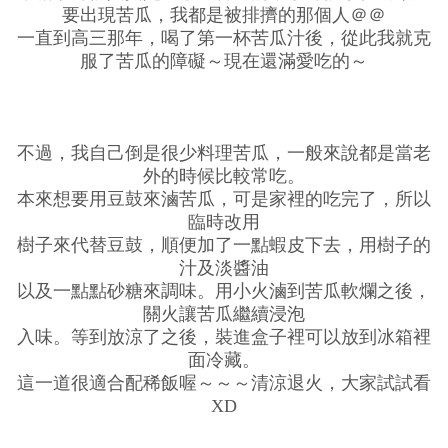
要出現苦瓜，我都是被排擠的那個人＠＠
一直到高三那年，喝了第一杯苦瓜汁後，從此我就克
服了苦瓜的障礙～現在還滿愛吃的～
不過，我自己倒是很少料理苦瓜，一般來說都是當老
外的時候比較常吃。
本來想要用豆鼓來滷苦瓜，可是家裡的吃完了，所以
臨時改用
樹子來代替豆鼓，順便加了一點蝦皮下去，用樹子的
汁及淡醬油
以及一點點砂糖來調味。用小火滷到苦瓜軟爛之後，
關火讓苦瓜繼續浸泡
入味。等到放涼了之後，裝進盒子裡可以放到冰箱裡
面冷藏。
這一道很適合配稀飯喔～～～清涼退火，大家試試看
XD