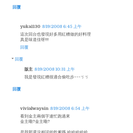
回覆
yuka1130
8/19/2008 6:45 上午
這次回台也發現好多用紅糟做的好料理
真是味道佳呀!!!
回覆
回覆
版主
8/19/2008 10:31 上午
我是發現紅糟很適合偷吃步~~~ㄎㄎ
回覆
vivialwaysin
8/19/2008 6:54 上午
看到金主兩個字連忙跑過來
金主嘞?金主嘞?
是我那還沒相認的乾爹嗎 哈哈哈哈哈