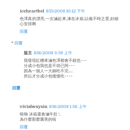
iceheartbel
8/15/2008 10:12 下午
色澤真的漂亮,一次滷起來,凍在冰箱,以備不時之需,好細
心安排啊
回覆
回覆
版主
8/16/2008 3:59 上午
我發現紅糟來滷色澤都會不錯也~~~
分成小包我也是不得已阿~~~
因為一個人一大鍋吃不完.....
所以才分成小包慢慢吃~~~~
回覆
vivialwaysin
8/16/2008 1:36 上午
唉呦 冰箱還會滷牛肚ㄟ
為什麼那麼厲害的啦
回覆