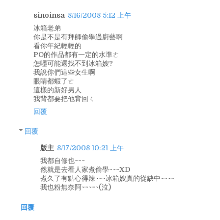
sinoinsa
8/16/2008 5:12 上午
冰箱老弟
你是不是有拜師偷學過廚藝啊
看你年紀輕輕的
PO的作品都有一定的水準ㄜ
怎嚜可能還找不到冰箱嫂?
我說你們這些女生啊
眼睛都蝦了ㄜ
這樣的新好男人
我背都要把他背回ㄑ
回覆
回覆
版主
8/17/2008 10:21 上午
我都自修也~~~
然就是去看人家煮偷學~~~XD
煮久了有點心得辣~~~冰箱嫂真的從缺中~~~~
我也粉無奈阿~~~~~(泣)
回覆