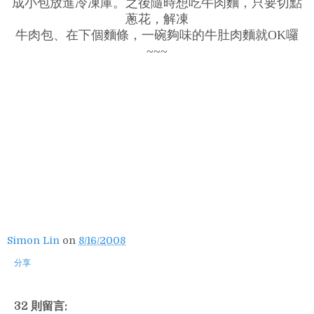
成小包放進冷凍庫。之後隨時想吃牛肉麵，只要切點
蔥花，解凍
牛肉包、在下個麵條，一碗夠味的牛肚肉麵就OK囉
~~~
Simon Lin
on
8/16/2008
分享
32 則留言: