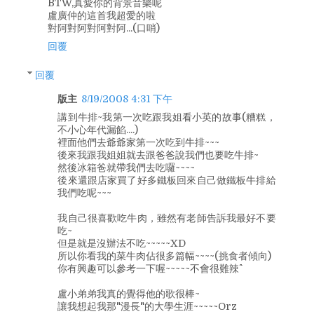
BTW,真愛你的背景音樂呢
盧廣仲的這首我超愛的啦
對阿對阿對阿對阿...(口哨)
回覆
回覆
版主
8/19/2008 4:31 下午
講到牛排~我第一次吃跟我姐看小英的故事(糟糕，
不小心年代漏餡....)
裡面他們去爺爺家第一次吃到牛排~~~
後來我跟我姐姐就去跟爸爸說我們也要吃牛排~
然後冰箱爸就帶我們去吃囉~~~~
後來還跟店家買了好多鐵板回來自己做鐵板牛排給
我們吃呢~~~
我自己很喜歡吃牛肉，雖然有老師告訴我最好不要
吃~
但是就是沒辦法不吃~~~~~XD
所以你看我的菜牛肉佔很多篇幅~~~~(挑食者傾向)
你有興趣可以參考一下喔~~~~~不會很難辣^^
盧小弟弟我真的覺得他的歌很棒~
讓我想起我那"漫長"的大學生涯~~~~~Orz