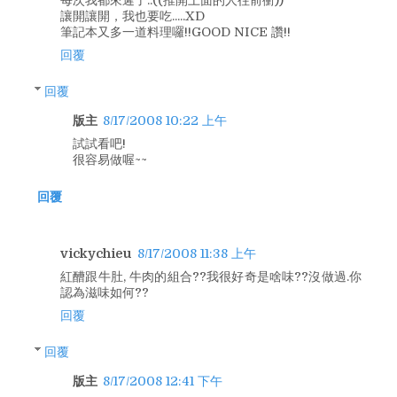
每次我都來遲了..((推開上面的人往前衝))
讓開讓開，我也要吃.....XD
筆記本又多一道料理囉!!GOOD NICE 讚!!
回覆
回覆
版主
8/17/2008 10:22 上午
試試看吧!
很容易做喔~~
回覆
vickychieu
8/17/2008 11:38 上午
紅醩跟牛肚, 牛肉的組合??我很好奇是啥味??沒做過.你
認為滋味如何??
回覆
回覆
版主
8/17/2008 12:41 下午