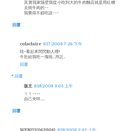
其實我家隔壁我從小吃到大的牛肉麵店就是用紅糟
去燒牛肉的~~
我覺得不錯吃說~~~
回覆
colaclaire
8/17/2008 7:26 下午
哇~看起來閃閃動人哩!
牛肚給我吃一塊啦...拜託..
回覆
回覆
版主
8/18/2008 3:05 上午
ㄎㄎ~~~~
自己夾咩.....
回覆
WENDY0629041
8/18/2008 2:42 上午