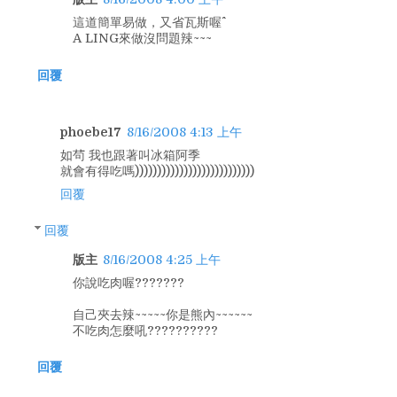
這道簡單易做，又省瓦斯喔^^
A LING來做沒問題辣~~~
回覆
phoebe17
8/16/2008 4:13 上午
如茍 我也跟著叫冰箱阿季
就會有得吃嗎)))))))))))))))))))))))))))
回覆
回覆
版主
8/16/2008 4:25 上午
你說吃肉喔???????
自己夾去辣~~~~~你是熊內~~~~~~
不吃肉怎麼吼??????????
回覆