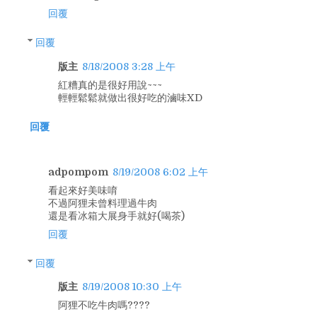
回覆
回覆
版主
8/18/2008 3:28 上午
紅糟真的是很好用說~~~
輕輕鬆鬆就做出很好吃的滷味XD
回覆
adpompom
8/19/2008 6:02 上午
看起來好美味唷
不過阿狸未曾料理過牛肉
還是看冰箱大展身手就好(喝茶)
回覆
回覆
版主
8/19/2008 10:30 上午
阿狸不吃牛肉嗎????