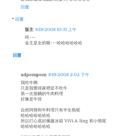
回覆
回覆
版主
8/19/2008 10:31 上午
呵~~~
金主是女的喔~~~哈哈哈哈哈哈
回覆
adpompom
8/19/2008 2:02 下午
我吃牛啊
只是我覺得家裡從不吃牛
第一次接觸的牛肉料理
好像是牛排
自然阿狸和牛料理只有半生熟呢
哈哈哈哈哈哈哈
所以打心底好佩服冰箱 ViVi A-ling 和小熊呢
哈哈哈哈哈哈哈