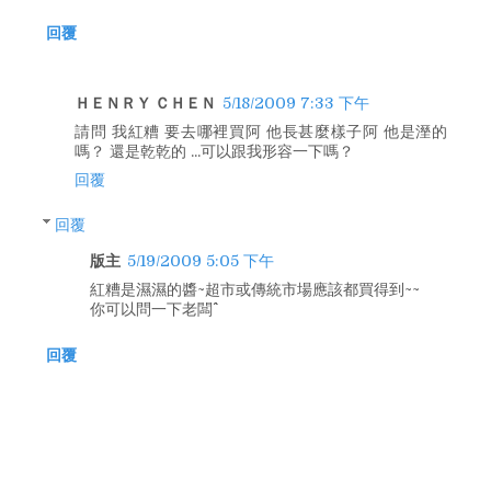
回覆
ＨＥＮＲＹ ＣＨＥＮ
5/18/2009 7:33 下午
請問 我紅糟 要去哪裡買阿 他長甚麼樣子阿 他是溼的
嗎？ 還是乾乾的 ...可以跟我形容一下嗎？
回覆
回覆
版主
5/19/2009 5:05 下午
紅糟是濕濕的醬~超市或傳統市場應該都買得到~~
你可以問一下老闆^^
回覆