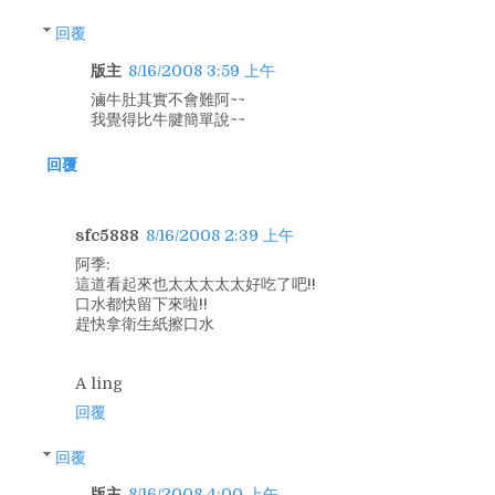
回覆
版主
8/16/2008 3:59 上午
滷牛肚其實不會難阿~~
我覺得比牛腱簡單說~~
回覆
sfc5888
8/16/2008 2:39 上午
阿季:
這道看起來也太太太太太好吃了吧!!
口水都快留下來啦!!
趕快拿衛生紙擦口水
A ling
回覆
回覆
版主
8/16/2008 4:00 上午