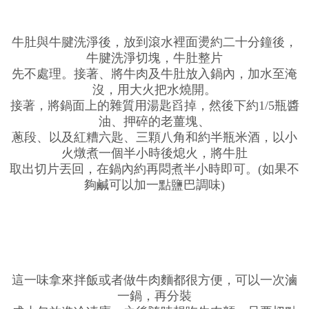
牛肚與牛腱洗淨後，放到滾水裡面燙約二十分鐘後，
牛腱洗淨切塊，牛肚整片
先不處理。接著、將牛肉及牛肚放入鍋內，加水至淹
沒，用大火把水燒開。
接著，將鍋面上的雜質用湯匙舀掉，然後下約1/5瓶醬
油、押碎的老薑塊、
蔥段、以及紅糟六匙、三顆八角和約半瓶米酒，以小
火燉煮一個半小時後熄火，將牛肚
取出切片丟回，在鍋內約再悶煮半小時即可。(如果不
夠鹹可以加一點鹽巴調味)
這一味拿來拌飯或者做牛肉麵都很方便，可以一次滷
一鍋，再分裝