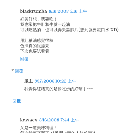
blackrumba
8/16/2008 5:16 上午
好美好想﹐我要吃﹗
我也常把牛肚和牛腱一起滷
可以吃熱的﹐也可以弄夫妻肺片(想到就要流口水 XD)
用紅糟滷感覺很棒
色澤真的很漂亮
下次也要試看看
回覆
回覆
版主
8/17/2008 10:22 上午
我覺得紅糟真的是偷吃步的好幫手~~~
回覆
kawaey
8/16/2008 7:44 上午
又是一道美味料理!!