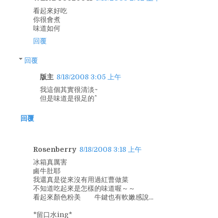
看起來好吃
你很會煮
味道如何
回覆
回覆
版主
8/18/2008 3:05 上午
我這個其實很清淡~
但是味道是很足的^^
回覆
Rosenberry
8/18/2008 3:18 上午
冰箱真厲害
鹵牛肚耶
我還真是從來沒有用過紅曹做菜
不知道吃起來是怎樣的味道喔～～
看起來顏色粉美 牛鍵也有軟嫩感說...
*留口水ing*