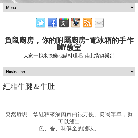
負鼠廚房，你的附屬廚房~電冰箱的手作
DIY教室
大家一起來快樂地做料理吧! 南北貨俱樂部
紅糟牛腱＆牛肚
突然發現，拿紅糟來滷肉真的很方便。簡簡單單，就
可以滷出
色、香、味俱全的滷味。