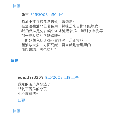
回覆
版主
8/15/2008 4:50 上午
醬油不能直接放進去煮，會燒焦~
在這邊醬油只是著色用，鹹味是來自樹子跟蝦皮~
我的做法是先在鍋中加水淹過苦瓜，等到水滾後再
加一點點醬油跟糖調味~
一開始顏色味道都不會很深，是正常的~~
醬油放太多一方面死鹹，再來就是會黑黑的~
所以建議用淡色醬油^^
回覆
jennifer3209
8/15/2008 4:18 上午
我家的苦瓜期快過了
只剩下苦瓜的小孩~
小不啦雞的~
回覆
回覆