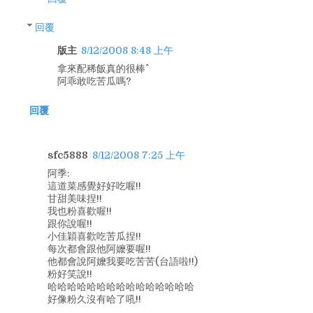
回覆
版主
8/12/2008 8:48 上午
拿來配稀飯真的很棒^^
阿乖敢吃苦瓜嗎?
回覆
sfc5888
8/12/2008 7:25 上午
阿季:
這道菜感覺好好吃喔!!
甘甜美味捏!!
我也粉喜歡喔!!
跟你說喔!!
小佳穎喜歡吃苦瓜捏!!
每次都會跟他阿嬤要喔!!
他都會說阿嬤我要吃苦苦(台語啦!!)
粉好笑說!!
哈哈哈哈哈哈哈哈哈哈哈哈哈哈哈
好像粉久沒有哈了吼!!