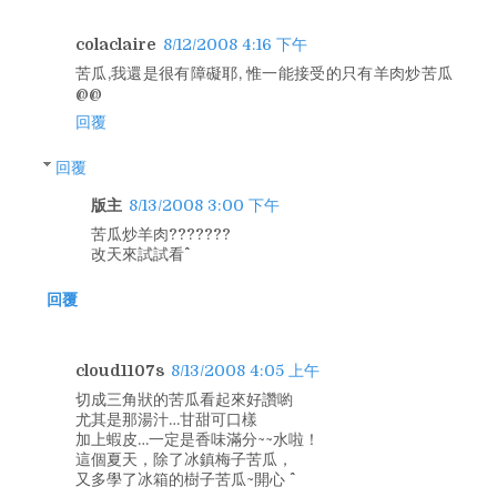
colaclaire
8/12/2008 4:16 下午
苦瓜,我還是很有障礙耶, 惟一能接受的只有羊肉炒苦瓜
@@
回覆
回覆
版主
8/13/2008 3:00 下午
苦瓜炒羊肉???????
改天來試試看^^
回覆
cloud1107s
8/13/2008 4:05 上午
切成三角狀的苦瓜看起來好讚喲
尤其是那湯汁…甘甜可口樣
加上蝦皮…一定是香味滿分~~水啦！
這個夏天，除了冰鎮梅子苦瓜，
又多學了冰箱的樹子苦瓜~開心 ^^