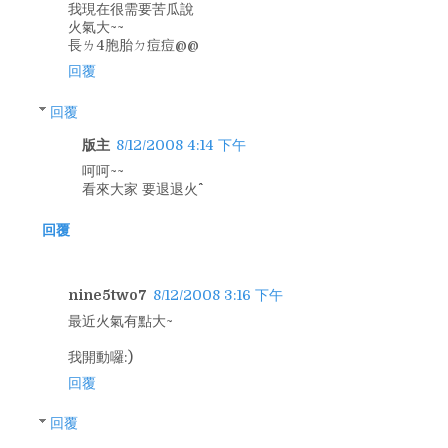
我現在很需要苦瓜說
火氣大~~
長ㄌ4胞胎ㄉ痘痘@@
回覆
回覆
版主
8/12/2008 4:14 下午
呵呵~~
看來大家 要退退火^^
回覆
nine5two7
8/12/2008 3:16 下午
最近火氣有點大~
我開動囉:)
回覆
回覆