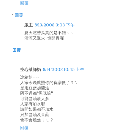
回覆
回覆
版主
8/13/2008 3:03 下午
夏天吃苦瓜真的是不錯～～
清涼又退火~也開胃喔~~
回覆
空心菜師奶
8/14/2008 10:45 上午
冰箱姐~~~
人家今晚就照你的食譜做了ㄋㄟ
是用豆薣加醬油
阿不過都"黑咪嘛"
可能醬油放太多
人家有加水耶
請問如果都不加水
只加醬油及豆薣
會不會燒焦ㄋㄟ ?
回覆