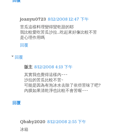
回覆
joanyu0723
8/12/2008 12:47 下午
苦瓜這樣料理變得蠻乾甜的耶
我比較愛吃苦瓜沙拉...吃起來好像比較不苦
是心理作用嗎
回覆
回覆
版主
8/12/2008 4:13 下午
其實我也覺得這樣內~~~
沙拉的苦瓜比較不苦~
可能是因為有泡冰水去除了依些苦味了吧?
內膜如果清乾淨也比較不會苦喔~~~
回覆
Qbaby2020
8/12/2008 2:55 下午
冰箱