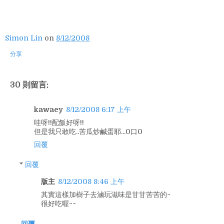
Simon Lin
on
8/12/2008
分享
30 則留言:
kawaey
8/12/2008 6:17 上午
哇呀!!配飯好呀!!
但是我只敢吃..苦瓜炒鹹蛋耶...0口0
回覆
回覆
版主
8/12/2008 8:46 上午
其實這樣加樹子去滷玩滋味是甘甘苦苦的~
很好吃喔~~