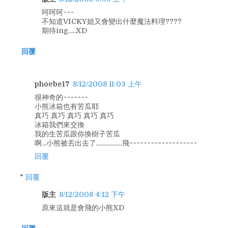
呵呵呵~~~
不知道VICKY姐又會變出什麼魔法料理????
期待ing.....XD
回覆
phoebe17
8/12/2008 11:03 上午
很神奇的~~~~~~~
小熊冰箱也有苦瓜耶
真巧 真巧 真巧 真巧 真巧
冰箱我們來交換
我的生苦瓜跟你換樹子苦瓜
啊...小熊被丟出去了.................飛~~~~~~~~~~~~~~~~~~~
回覆
回覆
版主
8/12/2008 4:12 下午
原來這就是會飛的小熊XD