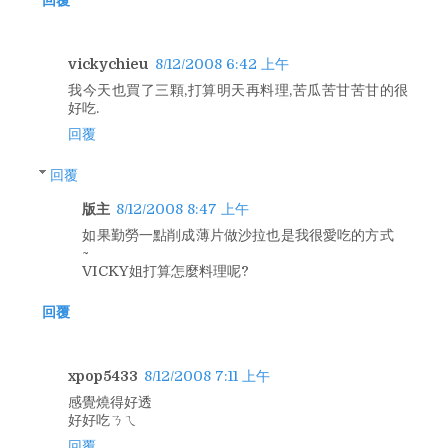
回覆
vickychieu
8/12/2008 6:42 上午
我今天也買了三顆,打算明天再料理,苦瓜苦甘苦甘的很
好吃.
回覆
回覆
版主
8/12/2008 8:47 上午
如果勤勞一點削成薄片做沙拉也是我很愛吃的方式
~
VICKY姐打算怎麼料理呢?
回覆
xpop5433
8/12/2008 7:11 上午
感覺燒得好透
好好吃ㄋㄟ
回覆