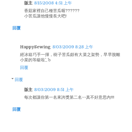
版主
8/15/2008 4:51 上午
香菇家裡自己種苦瓜喔??????
小苦瓜讓他慢慢長大吧!
回覆
HappySewing
8/03/2009 8:28 上午
經冰箱巧手一揮，樹子苦瓜頗有大菜之架勢，早早脫離
小菜的等級啦^_^ｂ
回覆
回覆
版主
8/03/2009 8:51 上午
每次都讓你第一名來誇獎第二名~~真不好意思內!!!
回覆