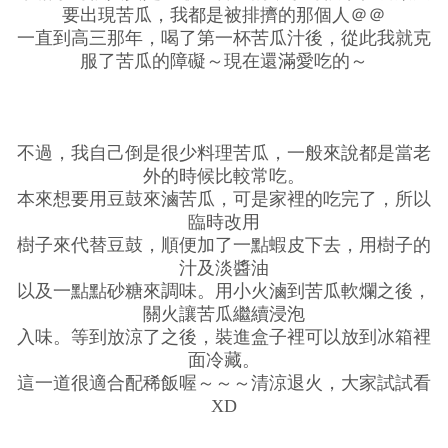
要出現苦瓜，我都是被排擠的那個人＠＠
一直到高三那年，喝了第一杯苦瓜汁後，從此我就克
服了苦瓜的障礙～現在還滿愛吃的～
不過，我自己倒是很少料理苦瓜，一般來說都是當老
外的時候比較常吃。
本來想要用豆鼓來滷苦瓜，可是家裡的吃完了，所以
臨時改用
樹子來代替豆鼓，順便加了一點蝦皮下去，用樹子的
汁及淡醬油
以及一點點砂糖來調味。用小火滷到苦瓜軟爛之後，
關火讓苦瓜繼續浸泡
入味。等到放涼了之後，裝進盒子裡可以放到冰箱裡
面冷藏。
這一道很適合配稀飯喔～～～清涼退火，大家試試看
XD