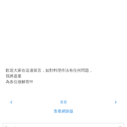
歡迎大家在這邊留言，如對料理作法有任何問題，
我將盡量
為各位做解答!!!
‹
›
首頁
查看網路版