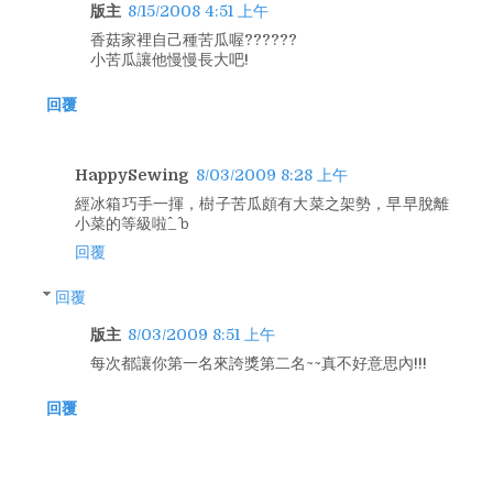
版主
8/15/2008 4:51 上午
香菇家裡自己種苦瓜喔??????
小苦瓜讓他慢慢長大吧!
回覆
HappySewing
8/03/2009 8:28 上午
經冰箱巧手一揮，樹子苦瓜頗有大菜之架勢，早早脫離
小菜的等級啦^_^ｂ
回覆
回覆
版主
8/03/2009 8:51 上午
每次都讓你第一名來誇獎第二名~~真不好意思內!!!
回覆