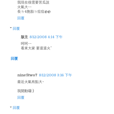
我現在很需要苦瓜說
火氣大~~
長ㄌ4胞胎ㄉ痘痘@@
回覆
回覆
版主
8/12/2008 4:14 下午
呵呵~~
看來大家 要退退火^^
回覆
nine5two7
8/12/2008 3:16 下午
最近火氣有點大~
我開動囉:)
回覆
回覆