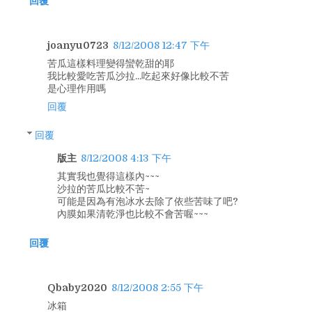
回覆
joanyu0723
8/12/2008 12:47 下午
苦瓜這樣料理變得蠻乾甜的耶
我比較愛吃苦瓜沙拉...吃起來好像比較不苦
是心理作用嗎
回覆
回覆
版主
8/12/2008 4:13 下午
其實我也覺得這樣內~~~
沙拉的苦瓜比較不苦~
可能是因為有泡冰水去除了依些苦味了吧?
內膜如果清乾淨也比較不會苦喔~~~
回覆
Qbaby2020
8/12/2008 2:55 下午
冰箱