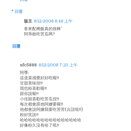
回覆
版主
8/12/2008 8:48 上午
拿來配稀飯真的很棒^^
阿乖敢吃苦瓜嗎?
回覆
sfc5888
8/12/2008 7:25 上午
阿季:
這道菜感覺好好吃喔!!
甘甜美味捏!!
我也粉喜歡喔!!
跟你說喔!!
小佳穎喜歡吃苦瓜捏!!
每次都會跟他阿嬤要喔!!
他都會說阿嬤我要吃苦苦(台語啦!!)
粉好笑說!!
哈哈哈哈哈哈哈哈哈哈哈哈哈哈哈
好像粉久沒有哈了吼!!