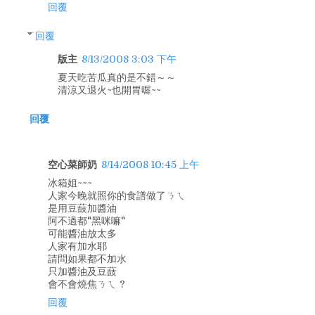
回覆
回覆
版主
8/13/2008 3:03 下午
夏天吃苦瓜真的是不錯～～
清涼又退火~也開胃喔~~
回覆
空心菜師奶
8/14/2008 10:45 上午
冰箱姐~~~
人家今晚就照你的食譜做了ㄋㄟ
是用豆薣加醬油
阿不過都"黑咪嘛"
可能醬油放太多
人家有加水耶
請問如果都不加水
只加醬油及豆薣
會不會燒焦ㄋㄟ ?
回覆