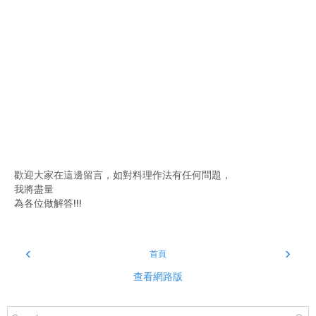
歡迎大家在這邊留言，如對料理作法有任何問題，
我將盡量
為各位做解答!!!
‹
›
首頁
查看網路版