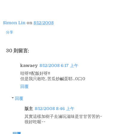
Simon Lin
on
8/12/2008
分享
30 則留言:
kawaey
8/12/2008 6:17 上午
哇呀!!配飯好呀!!
但是我只敢吃..苦瓜炒鹹蛋耶...0口0
回覆
回覆
版主
8/12/2008 8:46 上午
其實這樣加樹子去滷玩滋味是甘甘苦苦的~
很好吃喔~~