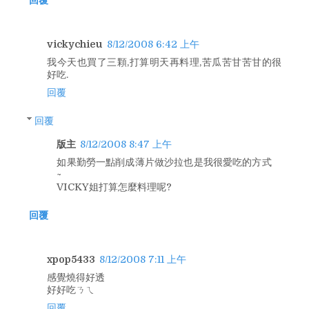
回覆
vickychieu
8/12/2008 6:42 上午
我今天也買了三顆,打算明天再料理,苦瓜苦甘苦甘的很
好吃.
回覆
回覆
版主
8/12/2008 8:47 上午
如果勤勞一點削成薄片做沙拉也是我很愛吃的方式
~
VICKY姐打算怎麼料理呢?
回覆
xpop5433
8/12/2008 7:11 上午
感覺燒得好透
好好吃ㄋㄟ
回覆