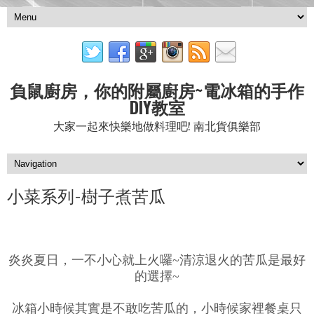
負鼠廚房，你的附屬廚房~電冰箱的手作
DIY教室
大家一起來快樂地做料理吧! 南北貨俱樂部
小菜系列-樹子煮苦瓜
炎炎夏日，一不小心就上火囉~清涼退火的苦瓜是最好
的選擇~
冰箱小時候其實是不敢吃苦瓜的，小時候家裡餐桌只