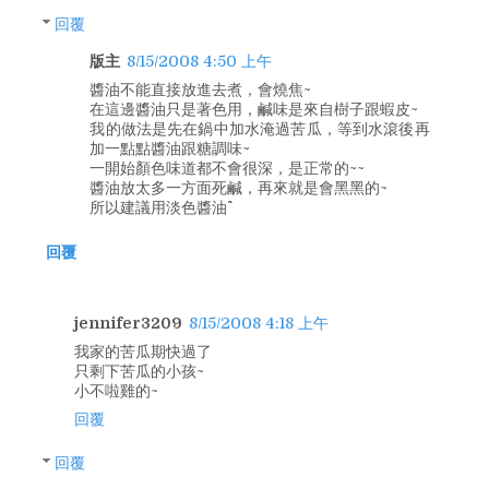
回覆
版主
8/15/2008 4:50 上午
醬油不能直接放進去煮，會燒焦~
在這邊醬油只是著色用，鹹味是來自樹子跟蝦皮~
我的做法是先在鍋中加水淹過苦瓜，等到水滾後再
加一點點醬油跟糖調味~
一開始顏色味道都不會很深，是正常的~~
醬油放太多一方面死鹹，再來就是會黑黑的~
所以建議用淡色醬油^^
回覆
jennifer3209
8/15/2008 4:18 上午
我家的苦瓜期快過了
只剩下苦瓜的小孩~
小不啦雞的~
回覆
回覆