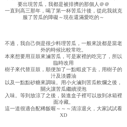
要出現苦瓜，我都是被排擠的那個人＠＠
一直到高三那年，喝了第一杯苦瓜汁後，從此我就克
服了苦瓜的障礙～現在還滿愛吃的～
不過，我自己倒是很少料理苦瓜，一般來說都是當老
外的時候比較常吃。
本來想要用豆鼓來滷苦瓜，可是家裡的吃完了，所以
臨時改用
樹子來代替豆鼓，順便加了一點蝦皮下去，用樹子的
汁及淡醬油
以及一點點砂糖來調味。用小火滷到苦瓜軟爛之後，
關火讓苦瓜繼續浸泡
入味。等到放涼了之後，裝進盒子裡可以放到冰箱裡
面冷藏。
這一道很適合配稀飯喔～～～清涼退火，大家試試看
XD