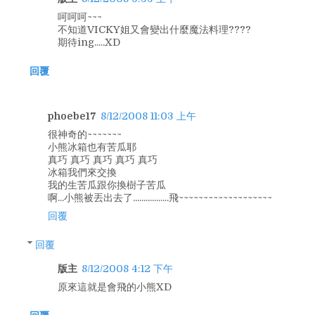
呵呵呵~~~
不知道VICKY姐又會變出什麼魔法料理????
期待ing.....XD
回覆
phoebe17
8/12/2008 11:03 上午
很神奇的~~~~~~~
小熊冰箱也有苦瓜耶
真巧 真巧 真巧 真巧 真巧
冰箱我們來交換
我的生苦瓜跟你換樹子苦瓜
啊...小熊被丟出去了.................飛~~~~~~~~~~~~~~~~~~~
回覆
回覆
版主
8/12/2008 4:12 下午
原來這就是會飛的小熊XD