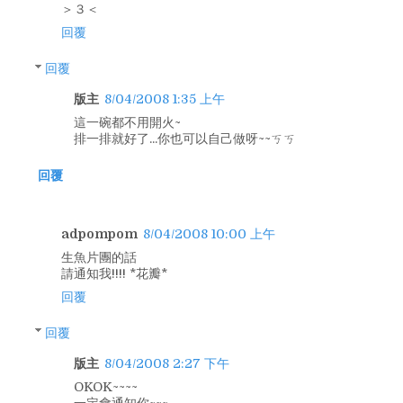
＞３＜
回覆
回覆
版主
8/04/2008 1:35 上午
這一碗都不用開火~
排一排就好了...你也可以自己做呀~~ㄎㄎ
回覆
adpompom
8/04/2008 10:00 上午
生魚片團的話
請通知我!!!! *花瓣*
回覆
回覆
版主
8/04/2008 2:27 下午
OKOK~~~~
一定會通知你~~~