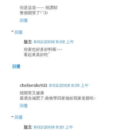
但是這道~~~~ 很讚耶
整個開胃了^~^ :D
回覆
回覆
版主
8/02/2008 9:08 上午
你家也好多好料喔~~~
看起來真好吃^^
回覆
chelsealu921
8/02/2008 8:59 上午
很開胃又健康
最適合減肥了,偷偷學回家做給我家老爺吃~
回覆
回覆
版主
8/02/2008 9:10 上午