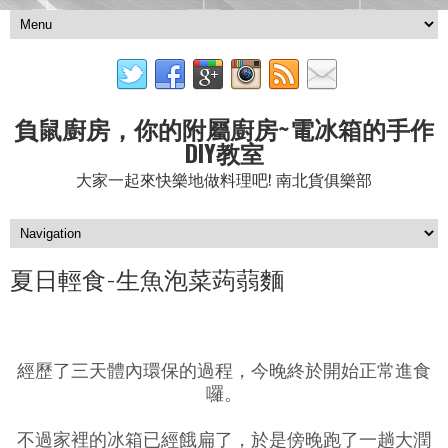
負鼠廚房，你的附屬廚房~電冰箱的手作
DIY教室
大家一起來快樂地做料理吧! 南北貨俱樂部
夏日輕食-生魚泡菜蒟蒻麵
經歷了三天體內環保的過程，今晚終於開始正常進食
囉。
不過家裡的冰箱已經餓扁了，於是傍晚跑了一趟大潤