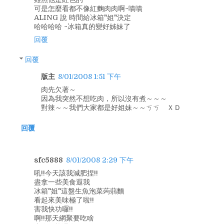
可是怎麼看都不像紅麴肉肉啊~嘖嘖
ALING 說 時間給冰箱"姐"決定
哈哈哈哈 ~冰箱真的變好姊妹了
回覆
回覆
版主
8/01/2008 1:51 下午
肉先欠著～
因為我突然不想吃肉，所以沒有煮～～～
對辣～～我們大家都是好姐妹～～ㄎㄎ ＸＤ
回覆
sfc5888
8/01/2008 2:29 下午
吼!!今天該我減肥捏!!
盡拿一些美食遐我
冰箱"姐"這盤生魚泡菜蒟蒻麵
看起來美味極了啦!!
害我快功囉!!
啊!!那天網聚要吃啥