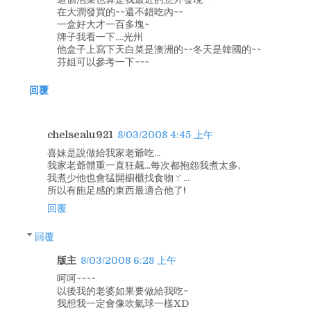
在大潤發買的~~還不錯吃內~~
一盒好大才一百多塊~
牌子我看一下....光州
他盒子上寫下天白菜是澳洲的~~冬天是韓國的~~
芬姐可以參考一下~~~
回覆
chelsealu921
8/03/2008 4:45 上午
喜妹是說做給我家老爺吃...
我家老爺體重一直狂飆...每次都抱怨我煮太多,
我煮少他也會猛開櫥櫃找食物ㄚ...
所以有飽足感的東西最適合他了!
回覆
回覆
版主
8/03/2008 6:28 上午
呵呵~~~~
以後我的老婆如果要做給我吃~
我想我一定會像吹氣球一樣XD