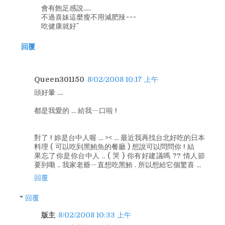
會有飽足感說.....
不過喜妹這麼瘦不用減肥辣~~~
吃健康就好^^
回覆
Queen301150
8/02/2008 10:17 上午
頭好暈 ....
都是我愛的 ... 給我ㄧ口啦 !
對了 ! 妳是台中人喔 ... >< ... 最近我再找台北好吃的日本
料理 ( 可以吃到黑鮪魚的餐廳 ) 想說可以問問你 ! 結
果忘了你是你台中人 .. ( 哭 ) 你有好建議嗎 ?? 情人節
要到嘞 .. 我家老爺ㄧ直想吃黑鮪 . 所以想給它個驚喜 ...
回覆
回覆
版主
8/02/2008 10:33 上午