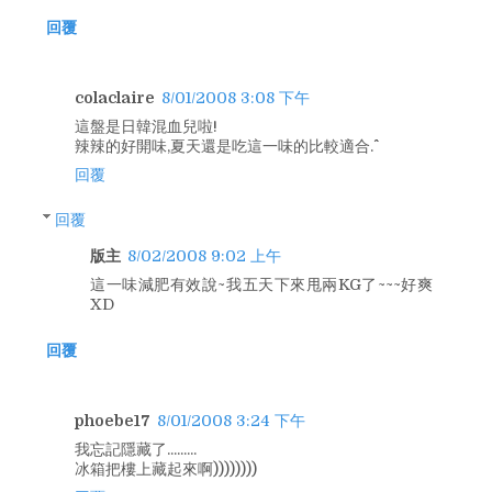
回覆
colaclaire
8/01/2008 3:08 下午
這盤是日韓混血兒啦!
辣辣的好開味,夏天還是吃這一味的比較適合.^^
回覆
回覆
版主
8/02/2008 9:02 上午
這一味減肥有效說~我五天下來甩兩KG了~~~好爽
XD
回覆
phoebe17
8/01/2008 3:24 下午
我忘記隱藏了.........
冰箱把樓上藏起來啊))))))))