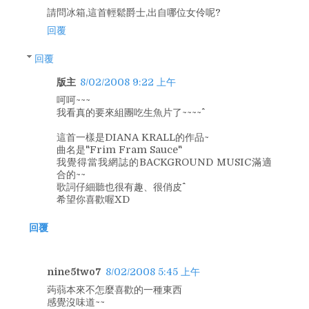
請問冰箱,這首輕鬆爵士,出自哪位女伶呢?
回覆
回覆
版主
8/02/2008 9:22 上午
呵呵~~~
我看真的要來組團吃生魚片了~~~~^^
這首一樣是DIANA KRALL的作品~
曲名是"Frim Fram Sauce"
我覺得當我網誌的BACKGROUND MUSIC滿適
合的~~
歌詞仔細聽也很有趣、很俏皮^^
希望你喜歡喔XD
回覆
nine5two7
8/02/2008 5:45 上午
蒟蒻本來不怎麼喜歡的一種東西
感覺沒味道~~