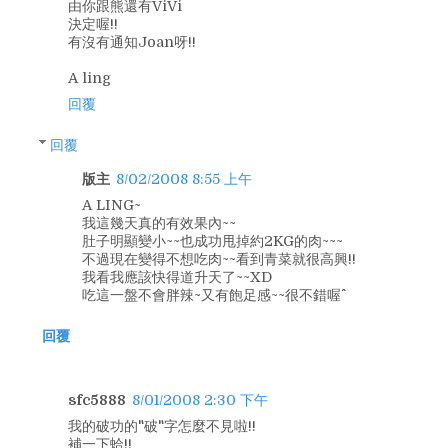
由你跟熊還有ViVi
決定喔!!
有沒有通知Joan呀!!
A ling
回覆
回覆
版主
8/02/2008 8:55 上午
A LING~
我這幾天真的有效果內~~
肚子明顯變小~~也成功甩掉約2KG的肉~~~
不過現在變得不想吃肉~~看到青菜就很高興!!
我看我應該快得道升天了~~XD
吃這一盤不會胖辣~又有飽足感~~很不錯喔^^
回覆
sfc5888
8/01/2008 2:30 下午
我的破功的"破"字怎麼不見啦!!
補一下蛤!!