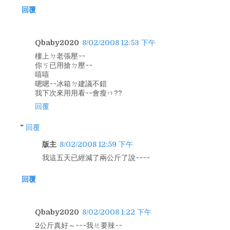
回覆
Qbaby2020
8/02/2008 12:53 下午
樓上ㄉ老張壓~~
你ㄎ已用搶ㄉ壓~~
嘻嘻
嗯嗯~~冰箱ㄉ建議不錯
我下次來用用看~~會瘦ㄇ??
回覆
回覆
版主
8/02/2008 12:59 下午
我這五天已經減了兩公斤了說~~~~
回覆
Qbaby2020
8/02/2008 1:22 下午
2公斤真好～~~~我ㄝ要辣~~