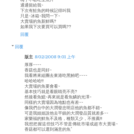
通通留給我~
下次有鮭魚的時候記得叫我
只是~冰箱~我問一下~
大賣場的魚新鮮嗎?
如果我下次要買可以買嗎??
回覆
回覆
版主
8/02/2008 9:01 上午
厚厚~~~~
香菇也是同好~
我看將來組團去東港吃黑鮪吧~~~~
哈哈哈哈!!
大賣場的魚要會看~
基本技巧就是看眼睛亮不亮?
然後看魚鰓~再來就是看魚鱗的光澤~
同樣的大賣場因為地點也有差~~
像我們台中的大潤發忠明店他的魚都不錯~
可是我姐姐說他去平鎮的大潤發品質就差多~~
家樂福的鮮魚不及格，種類又少，不推薦!!
我想把握這些技巧不管是傳統市場或超市大賣場~
香菇都可以選到滿意的魚^^