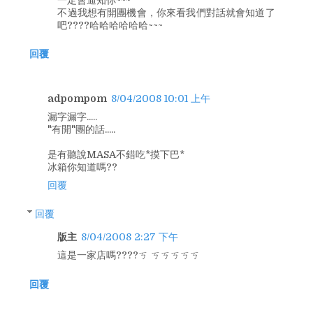
不過我想有開團機會，你來看我們對話就會知道了
吧????哈哈哈哈哈哈~~~
回覆
adpompom
8/04/2008 10:01 上午
漏字漏字.....
"有開"團的話.....
是有聽說MASA不錯吃*摸下巴*
冰箱你知道嗎??
回覆
回覆
版主
8/04/2008 2:27 下午
這是一家店嗎????ㄎ ㄎㄎㄎㄎㄎ
回覆