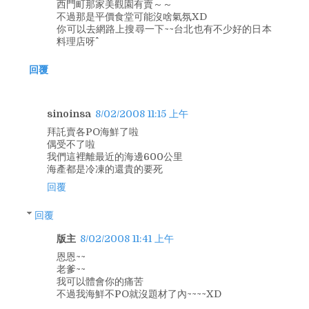
西門町那家美觀園有賣～～
不過那是平價食堂可能沒啥氣氛XD
你可以去網路上搜尋一下~~台北也有不少好的日本
料理店呀^^
回覆
sinoinsa
8/02/2008 11:15 上午
拜託賣各PO海鮮了啦
偶受不了啦
我們這裡離最近的海邊600公里
海產都是冷凍的還貴的要死
回覆
回覆
版主
8/02/2008 11:41 上午
恩恩~~
老爹~~
我可以體會你的痛苦
不過我海鮮不PO就沒題材了內~~~~XD