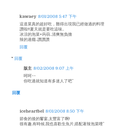
kawaey
8/01/2008 5:47 下午
這道菜真的超好吃，難得出現我已經做過的料理
讚啦!!夏天就是要吃這味..
冰涼的泡菜+蒟蒻..清爽無負擔
辣的過癮..讚讚讚
回覆
回覆
版主
8/02/2008 9:07 上午
呵呵~~
你吃過就知道有多迷人了吧^^
回覆
iceheartbel
8/01/2008 8:50 下午
節食的後的饗宴,太豐富了啊!
很有趣,有時候,我也喜歡生魚片,搭配著辣泡菜哩^^