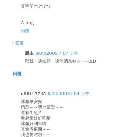
莫宰羊???????
A ling
回覆
回覆
版主
8/03/2008 7:07 上午
那我一邊抽菸一邊等消息好ㄌ~~~~XD
回覆
o961117735
8/04/2008 1:04 上午
冰箱早安安
蒟蒻～～我ㄉ最愛～～
還有生魚片
看起來好好吃唷
冰箱好利害唷
真會煮東西～～
我也要吃啦～～