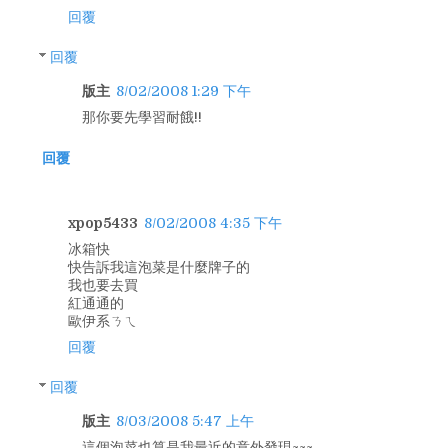
回覆
回覆
版主
8/02/2008 1:29 下午
那你要先學習耐餓!!
回覆
xpop5433
8/02/2008 4:35 下午
冰箱快
快告訴我這泡菜是什麼牌子的
我也要去買
紅通通的
歐伊系ㄋㄟ
回覆
回覆
版主
8/03/2008 5:47 上午
這個泡菜也算是我最近的意外發現~~~