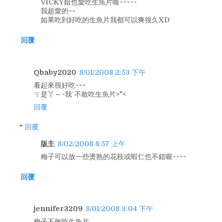
VICKY姐也愛吃生魚片喔~~~~~
我超愛的~~
如果吃到好吃的生魚片我都可以爽很久XD
回覆
Qbaby2020
8/01/2008 2:53 下午
看起來很好吃~~~
ㄎ是丫～~我ˋ不敢吃生魚片>''<
回覆
回覆
版主
8/02/2008 8:57 上午
梅子可以放一些燙熟的花枝或蝦仁也不錯喔~~~~
回覆
jennifer3209
8/01/2008 3:04 下午
梅子不敢吃生魚片