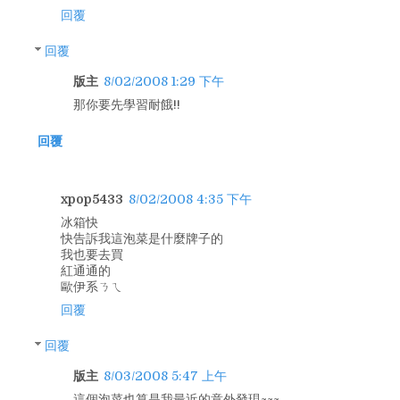
回覆
回覆
版主
8/02/2008 1:29 下午
那你要先學習耐餓!!
回覆
xpop5433
8/02/2008 4:35 下午
冰箱快
快告訴我這泡菜是什麼牌子的
我也要去買
紅通通的
歐伊系ㄋㄟ
回覆
回覆
版主
8/03/2008 5:47 上午
這個泡菜也算是我最近的意外發現~~~