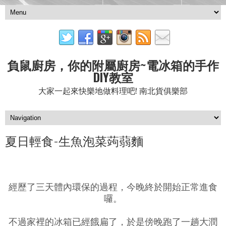
負鼠廚房，你的附屬廚房~電冰箱的手作
DIY教室
大家一起來快樂地做料理吧! 南北貨俱樂部
夏日輕食-生魚泡菜蒟蒻麵
經歷了三天體內環保的過程，今晚終於開始正常進食
囉。
不過家裡的冰箱已經餓扁了，於是傍晚跑了一趟大潤