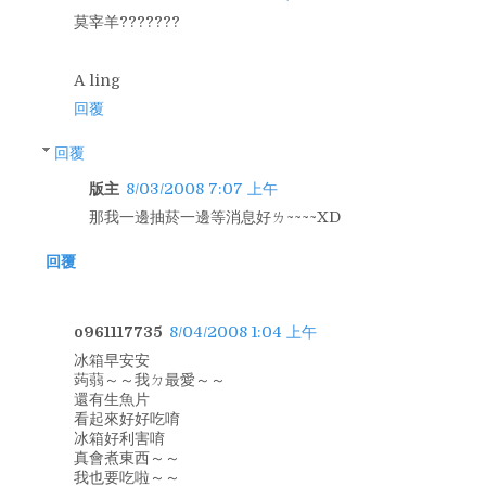
莫宰羊???????
A ling
回覆
回覆
版主
8/03/2008 7:07 上午
那我一邊抽菸一邊等消息好ㄌ~~~~XD
回覆
o961117735
8/04/2008 1:04 上午
冰箱早安安
蒟蒻～～我ㄉ最愛～～
還有生魚片
看起來好好吃唷
冰箱好利害唷
真會煮東西～～
我也要吃啦～～