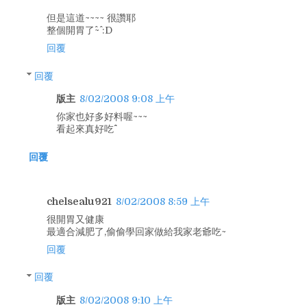
但是這道~~~~ 很讚耶
整個開胃了^~^ :D
回覆
回覆
版主
8/02/2008 9:08 上午
你家也好多好料喔~~~
看起來真好吃^^
回覆
chelsealu921
8/02/2008 8:59 上午
很開胃又健康
最適合減肥了,偷偷學回家做給我家老爺吃~
回覆
回覆
版主
8/02/2008 9:10 上午