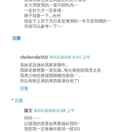
在大潤發買的~~還不錯吃內~~
一盒好大才一百多塊~
牌子我看一下....光州
他盒子上寫下天白菜是澳洲的~~冬天是韓國的~~
芬姐可以參考一下~~~
回覆
chelsealu921
8/03/2008 4:45 上午
喜妹是說做給我家老爺吃...
我家老爺體重一直狂飆...每次都抱怨我煮太多,
我煮少他也會猛開櫥櫃找食物ㄚ...
所以有飽足感的東西最適合他了!
回覆
回覆
版主
8/03/2008 6:28 上午
呵呵~~~~
以後我的老婆如果要做給我吃~
我想我一定會像吹氣球一樣XD