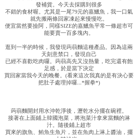
發補貨。今天去採購到很多
不錯的食材喔。尤其是一尾79元的嘉鱲魚，我一口氣
就先搬兩條回家凍起來慢慢吃。
便宜當然要撿阿，同樣SIZE的嘉鱲魚平常一條超市可
能要賣一百多塊內。
逛到一半的時候，我發現蒟蒻麵這種產品。因為這兩
天刻意禁口，發現自己
已經不喜歡吃肉囉。蒟蒻高先又沒熱量，吃完還有飽
足感，於是當下決定
買回家當我今天的晚餐。(看來這次我真的是有決心要
把肚子處理掉囉...*握拳*)
蒟蒻麵開封用水沖乾淨後，瀝乾水分擺在碗裡。
接著在上面鋪上韓國泡菜，將泡菜汁拿來當麵的淋
汁。隨後鋪上超市
買來的旗魚、鮪魚生魚片，並在魚肉上淋上醬油，擺