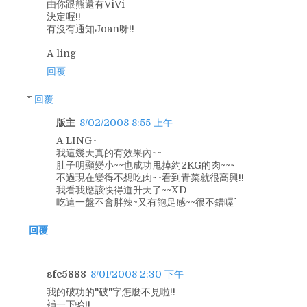
由你跟熊還有ViVi
決定喔!!
有沒有通知Joan呀!!
A ling
回覆
回覆
版主
8/02/2008 8:55 上午
A LING~
我這幾天真的有效果內~~
肚子明顯變小~~也成功甩掉約2KG的肉~~~
不過現在變得不想吃肉~~看到青菜就很高興!!
我看我應該快得道升天了~~XD
吃這一盤不會胖辣~又有飽足感~~很不錯喔^^
回覆
sfc5888
8/01/2008 2:30 下午
我的破功的"破"字怎麼不見啦!!
補一下蛤!!