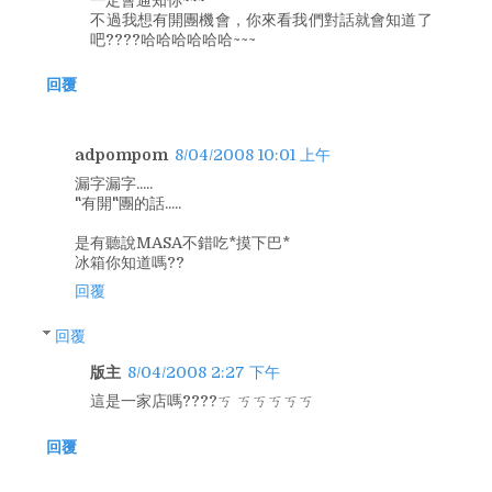
不過我想有開團機會，你來看我們對話就會知道了
吧????哈哈哈哈哈哈~~~
回覆
adpompom
8/04/2008 10:01 上午
漏字漏字.....
"有開"團的話.....
是有聽說MASA不錯吃*摸下巴*
冰箱你知道嗎??
回覆
回覆
版主
8/04/2008 2:27 下午
這是一家店嗎????ㄎ ㄎㄎㄎㄎㄎ
回覆