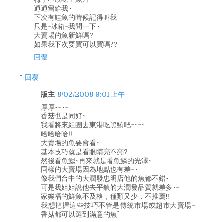
通通留給我~
下次有鮭魚的時候記得叫我
只是~冰箱~我問一下~
大賣場的魚新鮮嗎?
如果我下次要買可以買嗎??
回覆
回覆
版主
8/02/2008 9:01 上午
厚厚~~~~
香菇也是同好~
我看將來組團去東港吃黑鮪吧~~~~
哈哈哈哈!!
大賣場的魚要會看~
基本技巧就是看眼睛亮不亮?
然後看魚鰓~再來就是看魚鱗的光澤~
同樣的大賣場因為地點也有差~~
像我們台中的大潤發忠明店他的魚都不錯~
可是我姐姐說他去平鎮的大潤發品質就差多~~
家樂福的鮮魚不及格，種類又少，不推薦!!
我想把握這些技巧不管是傳統市場或超市大賣場~
香菇都可以選到滿意的魚^^