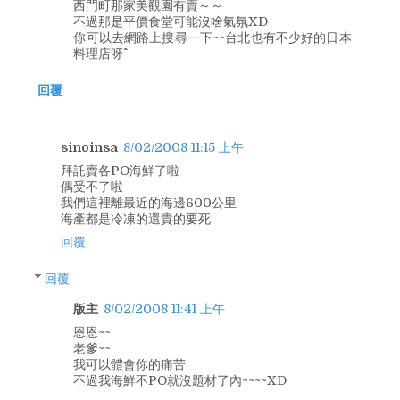
西門町那家美觀園有賣～～
不過那是平價食堂可能沒啥氣氛XD
你可以去網路上搜尋一下~~台北也有不少好的日本
料理店呀^^
回覆
sinoinsa
8/02/2008 11:15 上午
拜託賣各PO海鮮了啦
偶受不了啦
我們這裡離最近的海邊600公里
海產都是冷凍的還貴的要死
回覆
回覆
版主
8/02/2008 11:41 上午
恩恩~~
老爹~~
我可以體會你的痛苦
不過我海鮮不PO就沒題材了內~~~~XD