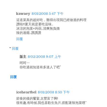
kawaey
8/01/2008 5:47 下午
這道菜真的超好吃，難得出現我已經做過的料理
讚啦!!夏天就是要吃這味..
冰涼的泡菜+蒟蒻..清爽無負擔
辣的過癮..讚讚讚
回覆
回覆
版主
8/02/2008 9:07 上午
呵呵~~
你吃過就知道有多迷人了吧^^
回覆
iceheartbel
8/01/2008 8:50 下午
節食的後的饗宴,太豐富了啊!
很有趣,有時候,我也喜歡生魚片,搭配著辣泡菜哩^^