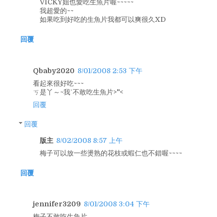
VICKY姐也愛吃生魚片喔~~~~~
我超愛的~~
如果吃到好吃的生魚片我都可以爽很久XD
回覆
Qbaby2020
8/01/2008 2:53 下午
看起來很好吃~~~
ㄎ是丫～~我ˋ不敢吃生魚片>''<
回覆
回覆
版主
8/02/2008 8:57 上午
梅子可以放一些燙熟的花枝或蝦仁也不錯喔~~~~
回覆
jennifer3209
8/01/2008 3:04 下午
梅子不敢吃生魚片