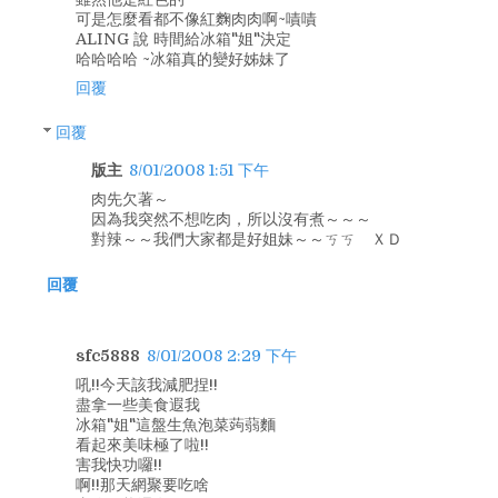
可是怎麼看都不像紅麴肉肉啊~嘖嘖
ALING 說 時間給冰箱"姐"決定
哈哈哈哈 ~冰箱真的變好姊妹了
回覆
回覆
版主
8/01/2008 1:51 下午
肉先欠著～
因為我突然不想吃肉，所以沒有煮～～～
對辣～～我們大家都是好姐妹～～ㄎㄎ ＸＤ
回覆
sfc5888
8/01/2008 2:29 下午
吼!!今天該我減肥捏!!
盡拿一些美食遐我
冰箱"姐"這盤生魚泡菜蒟蒻麵
看起來美味極了啦!!
害我快功囉!!
啊!!那天網聚要吃啥