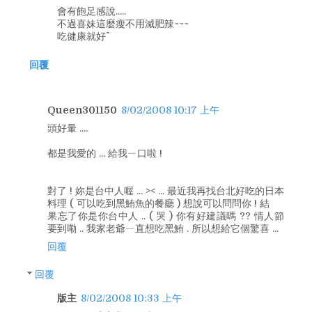
會有飽足感說.....
不過喜妹這麼瘦不用減肥辣~~~
吃健康就好^^
回覆
Queen301150
8/02/2008 10:17 上午
頭好暈 ....
都是我愛的 ... 給我ㄧ口啦 !
對了 ! 妳是台中人喔 ... >< ... 最近我再找台北好吃的日本
料理 ( 可以吃到黑鮪魚的餐廳 ) 想說可以問問你 ! 結
果忘了你是你台中人 .. ( 哭 ) 你有好建議嗎 ?? 情人節
要到嘞 .. 我家老爺ㄧ直想吃黑鮪 . 所以想給它個驚喜 ...
回覆
回覆
版主
8/02/2008 10:33 上午