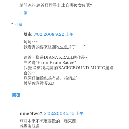
請問冰箱,這首輕鬆爵士,出自哪位女伶呢?
回覆
回覆
版主
8/02/2008 9:22 上午
呵呵~~~
我看真的要來組團吃生魚片了~~~~^^
這首一樣是DIANA KRALL的作品~
曲名是"Frim Fram Sauce"
我覺得當我網誌的BACKGROUND MUSIC滿適
合的~~
歌詞仔細聽也很有趣、很俏皮^^
希望你喜歡喔XD
回覆
nine5two7
8/02/2008 5:45 上午
蒟蒻本來不怎麼喜歡的一種東西
感覺沒味道~~