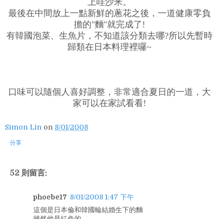
上哇沙米。
最後在中間放上一點新鮮的蔥花之後，一道健康零負
擔的"麵"就完成了!
有韓國泡菜、生魚片，不知道該分類去哪?所以先暫時
歸類在日本料理裡囉~
口味可以隨個人喜好調整，非常適合夏日的一道，大
家可以在家試看看!
Simon Lin
on
8/01/2008
分享
52 則留言:
phoebe17
8/01/2008 1:47 下午
這個是日本倫和韓國輪結婚生下的麵
雖然他是紅色的