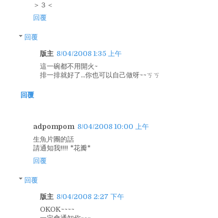
＞３＜
回覆
回覆
版主
8/04/2008 1:35 上午
這一碗都不用開火~
排一排就好了...你也可以自己做呀~~ㄎㄎ
回覆
adpompom
8/04/2008 10:00 上午
生魚片團的話
請通知我!!!! *花瓣*
回覆
回覆
版主
8/04/2008 2:27 下午
OKOK~~~~
一定會通知你~~~