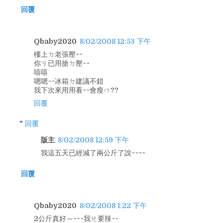
回覆
Qbaby2020
8/02/2008 12:53 下午
樓上ㄉ老張壓~~
你ㄎ已用搶ㄉ壓~~
嘻嘻
嗯嗯~~冰箱ㄉ建議不錯
我下次來用用看~~會瘦ㄇ??
回覆
回覆
版主
8/02/2008 12:59 下午
我這五天已經減了兩公斤了說~~~~
回覆
Qbaby2020
8/02/2008 1:22 下午
2公斤真好～~~~我ㄝ要辣~~