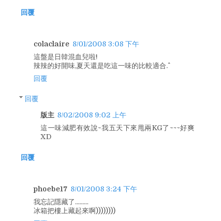
回覆
colaclaire
8/01/2008 3:08 下午
這盤是日韓混血兒啦!
辣辣的好開味,夏天還是吃這一味的比較適合.^^
回覆
回覆
版主
8/02/2008 9:02 上午
這一味減肥有效說~我五天下來甩兩KG了~~~好爽
XD
回覆
phoebe17
8/01/2008 3:24 下午
我忘記隱藏了.........
冰箱把樓上藏起來啊))))))))