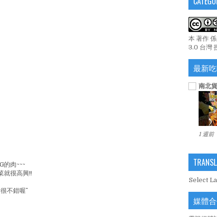
CATEGO
本 著作 
3.0 台灣
最新吃
南北貨
1 週前
TRANSL
的肉~~~
就很高興!!
Select L
不錯喔^^
媒體合