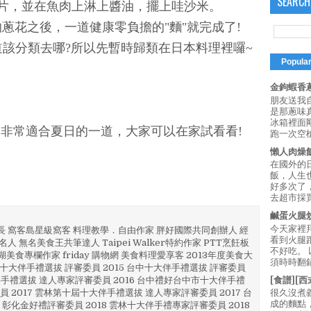
SEARCH
片，並在魚肉上淋上醬油，擺上哇沙米。
蔥花之後，一道健康零負擔的"麵"就完成了!
該分類去哪?所以先暫時歸類在日本料理裡囉~
Popula
金鉤蝦香蔥
朋友送我
是那蔥味
冰箱裡面
非常適合夏日的一道，大家可以在家試看看!
跑一次空槍
懶人肉燥
在國外的
飯，人生也
好多次了
去超市採買
鹹蛋火腿
今天家裡
部長 窩客島星級窩客 料理教學．自由作家 胖好國際共同創辦人 經
看到火腿
人 無名美食王共筆達人 Taipei Walker特約作家 PTT烹飪板
不好吃。
澎湖美食專欄作家 friday 購物網 美食料理愛享客 2013年度美食大
須時時翻鍋
4 彰化十大伴手禮選拔 評審委員 2015 台中十大伴手禮選拔 評審委員
林 伴手禮選拔 達人專家評審委員 2016 台中禮好台中市十大伴手禮
[食譜][
員 2017 雲林第十屆十大伴手禮選拔 達人專家評審委員 2017 台
很久沒煮
成的麵點
 彰化金好禮評審委員 2018 雲林十大伴手禮專家評審委員 2018