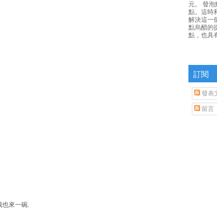
元。 發
點。這時
解決這一
點烏醋的
點，也具
訂閱
發表
留言
我也來一碗.