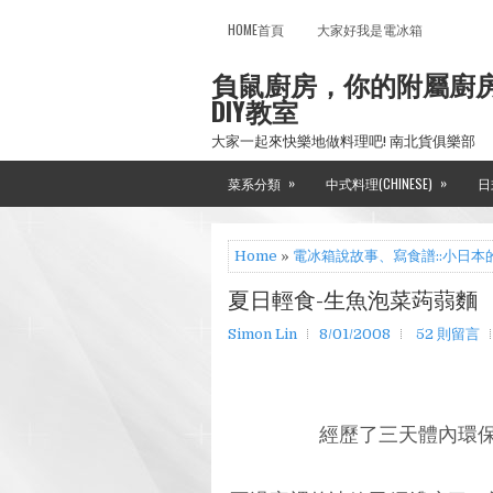
HOME首頁
大家好我是電冰箱
負鼠廚房，你的附屬廚
DIY教室
大家一起來快樂地做料理吧! 南北貨俱樂部
»
»
菜系分類
中式料理(CHINESE)
日
Home
»
電冰箱說故事、寫食譜::小日本
夏日輕食-生魚泡菜蒟蒻麵
Simon Lin
8/01/2008
52 則留言
經歷了三天體內環