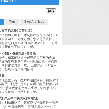
 THIS BLOG
r
Tags
Blog Archives
煎蛋(YAHOO首頁文)
自己種的有機蔥，雖然每根短短小小的，但
真的有夠香。這種好物，拿來煎蛋最棒了！
剛好有之前買回來的澎湖金鉤蝦米，在腦中
（想像一下味道），感...
飯+滷蛋+滷油豆腐+燙青菜
日子，如果能吃到一碗充滿台灣味的肉燥
真的沒有遺憾了唷~~~ 肉燥飯我已經煮過
，其實作法真的不難。 上禮拜天下飛機時
，發現有賣跟我們台灣...
炒飯
拜地基主，有一些拜拜過的冷飯，翻翻冰箱
跟鹹蛋，於是決定來試試看「鹹蛋炒飯」好
 以往炒飯我都是用大火快炒，這種炒法必
以免燒焦。雖然很香，但...
西式] 洋菇牛肉義大利麵(罐頭)
義大利麵來吃了，其實義大利麵算是一種速
，也不失 豪華感喔。我個人因為不喜歡吃