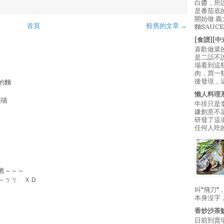
白醬，所
是番茄底
開始做 
首頁
較舊的文章 →
麵SAUC
[食譜][
喜歡做菜
是二話不
場看到這
肉，買一
後發現，
的麵
懶人料理
嘖嘖
牛排只是
嫌創意不
研發了這
任何人吃的
煮～～～
～ㄎㄎ ＸＤ
叫"飛刀
本身沒字
香炒沙茶
日前到賣