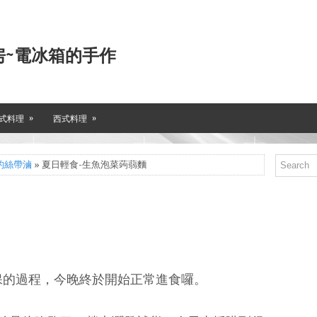
房~電冰箱的手作
»
»
式料理
西式料理
的絲帶滷
» 夏日輕食-生魚泡菜蒟蒻麵
保的過程，今晚終於開始正常進食囉。