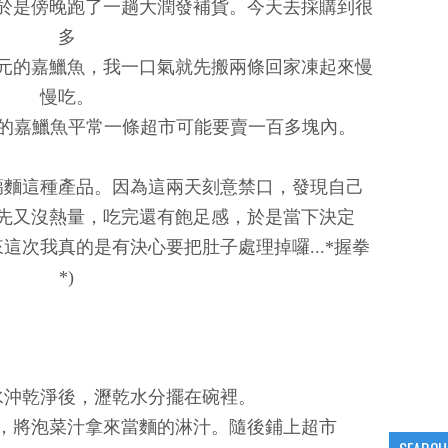
於是傍晚跑了一趟大潤發補貨。今天去採購到很
多
9元的嘉鱲魚，我一口氣就先搬兩條回家凍起來慢
慢吃。
E的嘉鱲魚平常一條超市可能要賣一百多塊內。
蒻麵這種產品。因為這兩天刻意禁口，發現自己
先又沒熱量，吃完還有飽足感，於是當下決定
這次我真的是有決心要把肚子處理掉囉...*握拳
*)
水沖乾淨後，瀝乾水分擺在碗裡。
，將泡菜汁拿來當麵的淋汁。隨後鋪上超市