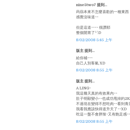
nine5two7 提到...
蒟蒻本來不怎麼喜歡的一種東西
感覺沒味道~~
但是這道~~~~ 很讚耶
整個開胃了^~^ :D
8/02/2008 5:45 上午
版主 提到...
給你補~~~
自己人別客氣 XD
8/02/2008 8:55 上午
版主 提到...
A LING~
我這幾天真的有效果內~~
肚子明顯變小~~也成功甩掉約2KG
不過現在變得不想吃肉~~看到青菜
我看我應該快得道升天了~~XD
吃這一盤不會胖辣~又有飽足感~~很
8/02/2008 8:55 上午