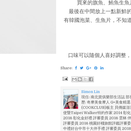
買來的旗魚、鮪魚生魚
最後在中間放上一點新鮮的
有韓國泡菜、生魚片，不知道
口味可以隨個人喜好調整，
Share:
Simon Lin
現任: 南北貨俱樂部生活誌 
歷: 奇摩美食摩人 G+美食精選名
(COOKCLUB)板主 貝傳媒
使暨Taipei Walker特約作家 201
2016 彰化金好禮 評審委員 2016 雲
評審委員 2016 桃園好棧旅館評鑑評審委
中禮好台中市十大伴手禮 評審委員 2018