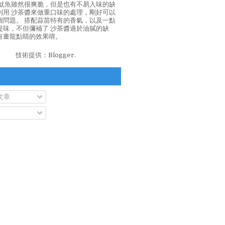
泡魷魚雖然很爽脆，但是也有不易入味的缺
利用 沙茶醬來做重口味的處理，剛好可以
個問題。 搭配蒜苗特有的香氣，以及一點
提味，不但彌補了 沙茶醬過於油膩的缺
有畫龍點睛的效果唷。
技術提供：
Blogger
.
文章