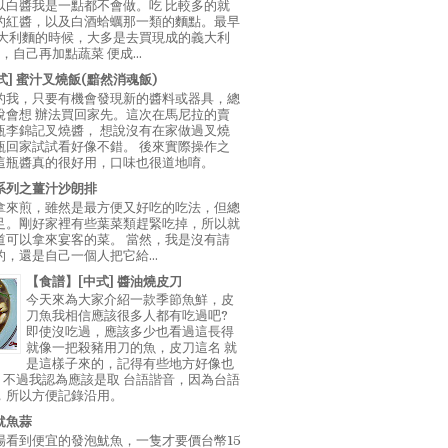
以白醬我是一點都不會做。吃 比較多的就
的紅醬，以及白酒蛤蠣那一類的麵點。最早
義大利麵的時候，大多是去買現成的義大利
E，自己再加點蔬菜 便成...
中式] 蜜汁叉燒飯(黯然消魂飯)
的我，只要有機會發現新的醬料或器具，總
說會想 辦法買回家先。這次在馬尼拉的賣
瓶李錦記叉燒醬， 想說沒有在家做過叉燒
瓶回家試試看好像不錯。 後來實際操作之
這瓶醬真的很好用，口味也很道地唷。
系列之薑汁沙朗排
拿來煎，雖然是最方便又好吃的吃法，但總
足。剛好家裡有些葉菜類趕緊吃掉，所以就
道可以拿來宴客的菜。 當然，我是沒有請
，還是自己一個人把它給...
【食譜】[中式] 醬油燒皮刀
今天來為大家介紹一款季節魚鮮，皮
刀魚我相信應該很多人都有吃過吧?
即使沒吃過，應該多少也看過這長得
就像一把殺豬用刀的魚，皮刀這名 就
是這樣子來的，記得有些地方好像也
"，不過我認為應該是取 台語諧音，因為台語
，所以方便記錄沿用。
魷魚蒜
場看到便宜的發泡魷魚，一隻才要價台幣15