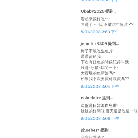
Qbaby2020 提到...
看起來很好吃~~~
ㄎ是丫～~我ˋ不敢吃生魚片>''<
8/01/2008 2:53 下午
jennifer3209 提到...
梅子不敢吃生魚片
通通留給我~
下次有鮭魚的時候記得叫我
只是~冰箱~我問一下~
大賣場的魚新鮮嗎?
如果我下次要買可以買嗎??
8/01/2008 3:04 下午
colaclaire 提到...
這盤是日韓混血兒啦!
辣辣的好開味,夏天還是吃這一味的
8/01/2008 3:08 下午
phoebe17 提到...
我忘記隱藏了.........