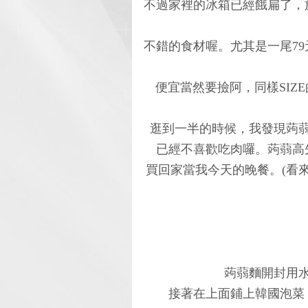
不過家裡的冰箱已經餓扁了，
不錯的食材喔。尤其是一尾7
便宜當然要撿阿，同樣SIZ
逛到一半的時候，我發現蒟
已經不喜歡吃肉囉。蒟蒻高
買回家當我今天的晚餐。(看來
蒟蒻麵開封用
接著在上面鋪上韓國泡菜