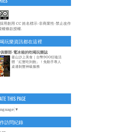
RIES
係採用
創用 CC 姓名標示-非商業性-禁止改作
 授權條款
授權.
喝玩樂資訊都在這裡
俱樂部-電冰箱的吃喝玩樂誌
釜山沙上美食｜台幣900狂嗑活
體「紅蟹吃到飽」！免動手專人
桌邊剝蟹神級服務
ATE THIS PAGE
anguage
▼
作訪問紀錄