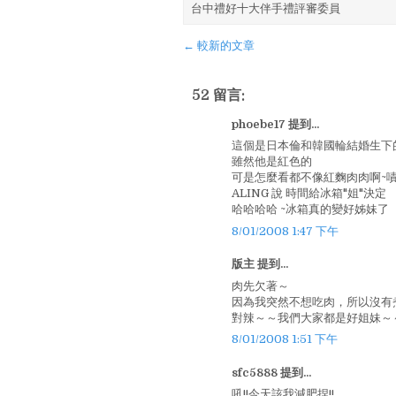
台中禮好十大伴手禮評審委員
← 較新的文章
52 留言:
phoebe17 提到...
這個是日本倫和韓國輪結婚生下
雖然他是紅色的
可是怎麼看都不像紅麴肉肉啊~
ALING 說 時間給冰箱"姐"決定
哈哈哈哈 ~冰箱真的變好姊妹了
8/01/2008 1:47 下午
版主 提到...
肉先欠著～
因為我突然不想吃肉，所以沒有
對辣～～我們大家都是好姐妹～
8/01/2008 1:51 下午
sfc5888 提到...
吼!!今天該我減肥捏!!