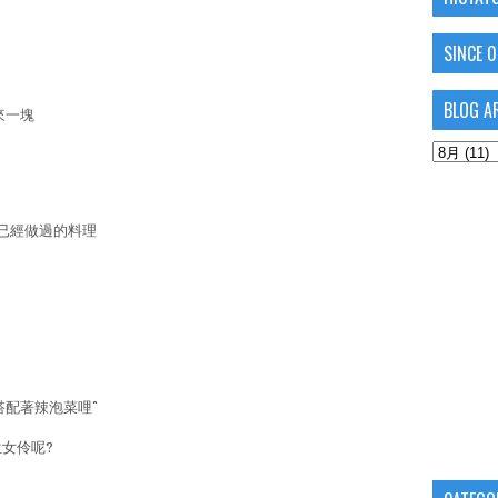
SINCE 
BLOG A
來一塊
已經做過的料理
配著辣泡菜哩^^
位女伶呢?