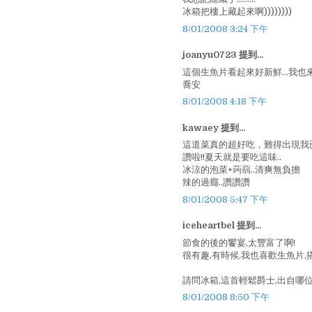
冰箱把樓上藏起來啊))))))))
8/01/2008 3:24 下午
joanyu0723 提到...
這個生魚片看起來好新鮮...我也
喬安
8/01/2008 4:18 下午
kawaey 提到...
這道菜真的超好吃，難得出現我
讚啦!!夏天就是要吃這味..
冰涼的泡菜+蒟蒻..清爽無負擔
辣的過癮..讚讚讚
8/01/2008 5:47 下午
iceheartbel 提到...
節食的後的饗宴,太豐富了啊!
很有趣,有時候,我也喜歡生魚片,搭
請問冰箱,這首輕鬆爵士,出自哪
8/01/2008 8:50 下午