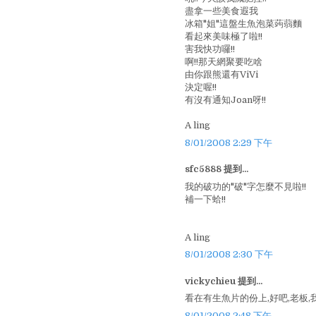
盡拿一些美食遐我
冰箱"姐"這盤生魚泡菜蒟蒻麵
看起來美味極了啦!!
害我快功囉!!
啊!!那天網聚要吃啥
由你跟熊還有ViVi
決定喔!!
有沒有通知Joan呀!!
A ling
8/01/2008 2:29 下午
sfc5888 提到...
我的破功的"破"字怎麼不見啦!!
補一下蛤!!
A ling
8/01/2008 2:30 下午
vickychieu 提到...
看在有生魚片的份上,好吧,老板,
8/01/2008 2:48 下午