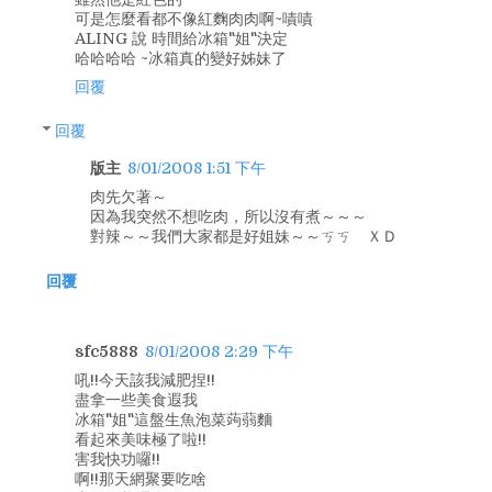
可是怎麼看都不像紅麴肉肉啊~嘖嘖
ALING 說 時間給冰箱"姐"決定
哈哈哈哈 ~冰箱真的變好姊妹了
回覆
回覆
版主
8/01/2008 1:51 下午
肉先欠著～
因為我突然不想吃肉，所以沒有煮～～～
對辣～～我們大家都是好姐妹～～ㄎㄎ ＸＤ
回覆
sfc5888
8/01/2008 2:29 下午
吼!!今天該我減肥捏!!
盡拿一些美食遐我
冰箱"姐"這盤生魚泡菜蒟蒻麵
看起來美味極了啦!!
害我快功囉!!
啊!!那天網聚要吃啥