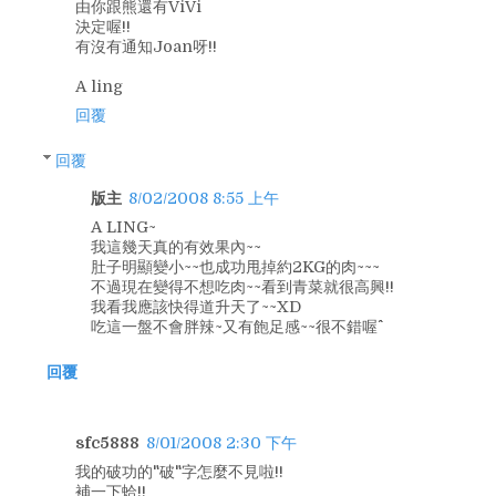
由你跟熊還有ViVi
決定喔!!
有沒有通知Joan呀!!
A ling
回覆
回覆
版主
8/02/2008 8:55 上午
A LING~
我這幾天真的有效果內~~
肚子明顯變小~~也成功甩掉約2KG的肉~~~
不過現在變得不想吃肉~~看到青菜就很高興!!
我看我應該快得道升天了~~XD
吃這一盤不會胖辣~又有飽足感~~很不錯喔^^
回覆
sfc5888
8/01/2008 2:30 下午
我的破功的"破"字怎麼不見啦!!
補一下蛤!!