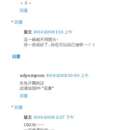
＞３＜
回覆
回覆
版主
8/04/2008 1:35 上午
這一碗都不用開火~
排一排就好了...你也可以自己做呀~~ㄎㄎ
回覆
adpompom
8/04/2008 10:00 上午
生魚片團的話
請通知我!!!! *花瓣*
回覆
回覆
版主
8/04/2008 2:27 下午
OKOK~~~~
一定會通知你~~~