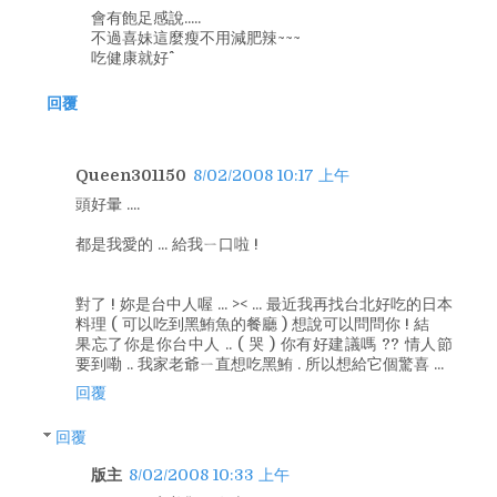
會有飽足感說.....
不過喜妹這麼瘦不用減肥辣~~~
吃健康就好^^
回覆
Queen301150
8/02/2008 10:17 上午
頭好暈 ....
都是我愛的 ... 給我ㄧ口啦 !
對了 ! 妳是台中人喔 ... >< ... 最近我再找台北好吃的日本
料理 ( 可以吃到黑鮪魚的餐廳 ) 想說可以問問你 ! 結
果忘了你是你台中人 .. ( 哭 ) 你有好建議嗎 ?? 情人節
要到嘞 .. 我家老爺ㄧ直想吃黑鮪 . 所以想給它個驚喜 ...
回覆
回覆
版主
8/02/2008 10:33 上午