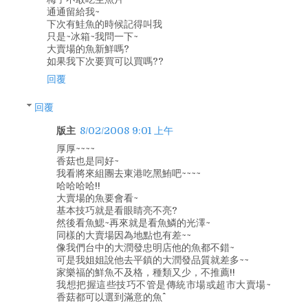
通通留給我~
下次有鮭魚的時候記得叫我
只是~冰箱~我問一下~
大賣場的魚新鮮嗎?
如果我下次要買可以買嗎??
回覆
回覆
版主
8/02/2008 9:01 上午
厚厚~~~~
香菇也是同好~
我看將來組團去東港吃黑鮪吧~~~~
哈哈哈哈!!
大賣場的魚要會看~
基本技巧就是看眼睛亮不亮?
然後看魚鰓~再來就是看魚鱗的光澤~
同樣的大賣場因為地點也有差~~
像我們台中的大潤發忠明店他的魚都不錯~
可是我姐姐說他去平鎮的大潤發品質就差多~~
家樂福的鮮魚不及格，種類又少，不推薦!!
我想把握這些技巧不管是傳統市場或超市大賣場~
香菇都可以選到滿意的魚^^