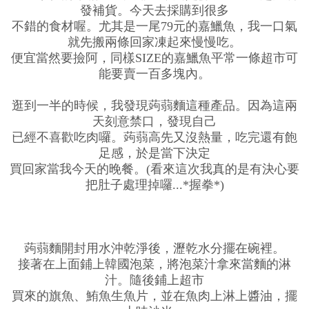
發補貨。今天去採購到很多
不錯的食材喔。尤其是一尾79元的嘉鱲魚，我一口氣
就先搬兩條回家凍起來慢慢吃。
便宜當然要撿阿，同樣SIZE的嘉鱲魚平常一條超市可
能要賣一百多塊內。
逛到一半的時候，我發現蒟蒻麵這種產品。因為這兩
天刻意禁口，發現自己
已經不喜歡吃肉囉。蒟蒻高先又沒熱量，吃完還有飽
足感，於是當下決定
買回家當我今天的晚餐。(看來這次我真的是有決心要
把肚子處理掉囉...*握拳*)
蒟蒻麵開封用水沖乾淨後，瀝乾水分擺在碗裡。
接著在上面鋪上韓國泡菜，將泡菜汁拿來當麵的淋
汁。隨後鋪上超市
買來的旗魚、鮪魚生魚片，並在魚肉上淋上醬油，擺