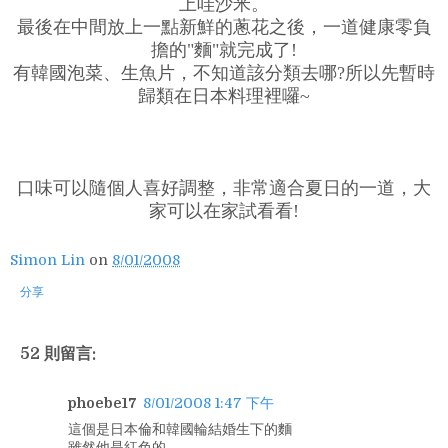
上哇沙米。
最後在中間放上一點新鮮的蔥花之後，一道健康零負
擔的"麵"就完成了!
有韓國泡菜、生魚片，不知道該分類去哪?所以先暫時
歸類在日本料理裡囉~
口味可以隨個人喜好調整，非常適合夏日的一道，大
家可以在家試看看!
Simon Lin
on
8/01/2008
分享
52 則留言:
phoebe17
8/01/2008 1:47 下午
這個是日本倫和韓國輪結婚生下的麵
雖然他是紅色的