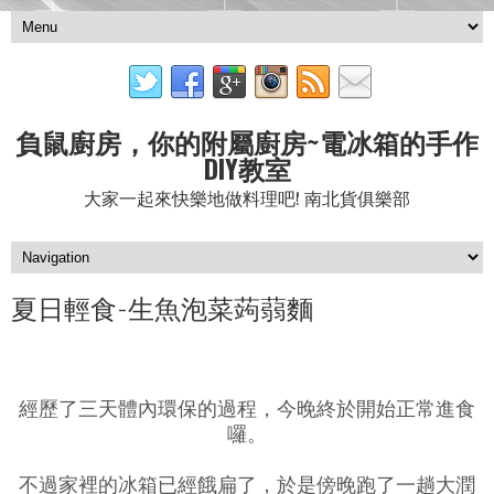
負鼠廚房，你的附屬廚房~電冰箱的手作
DIY教室
大家一起來快樂地做料理吧! 南北貨俱樂部
夏日輕食-生魚泡菜蒟蒻麵
經歷了三天體內環保的過程，今晚終於開始正常進食
囉。
不過家裡的冰箱已經餓扁了，於是傍晚跑了一趟大潤