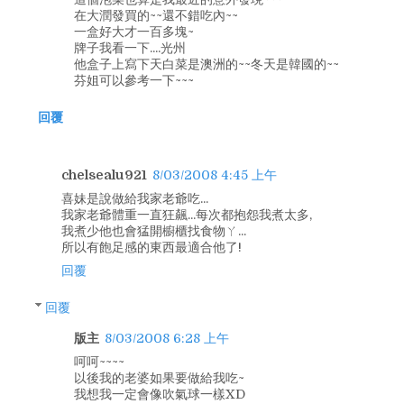
在大潤發買的~~還不錯吃內~~
一盒好大才一百多塊~
牌子我看一下....光州
他盒子上寫下天白菜是澳洲的~~冬天是韓國的~~
芬姐可以參考一下~~~
回覆
chelsealu921
8/03/2008 4:45 上午
喜妹是說做給我家老爺吃...
我家老爺體重一直狂飆...每次都抱怨我煮太多,
我煮少他也會猛開櫥櫃找食物ㄚ...
所以有飽足感的東西最適合他了!
回覆
回覆
版主
8/03/2008 6:28 上午
呵呵~~~~
以後我的老婆如果要做給我吃~
我想我一定會像吹氣球一樣XD