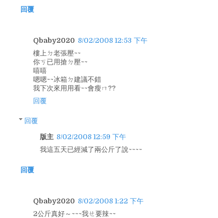
回覆
Qbaby2020
8/02/2008 12:53 下午
樓上ㄉ老張壓~~
你ㄎ已用搶ㄉ壓~~
嘻嘻
嗯嗯~~冰箱ㄉ建議不錯
我下次來用用看~~會瘦ㄇ??
回覆
回覆
版主
8/02/2008 12:59 下午
我這五天已經減了兩公斤了說~~~~
回覆
Qbaby2020
8/02/2008 1:22 下午
2公斤真好～~~~我ㄝ要辣~~