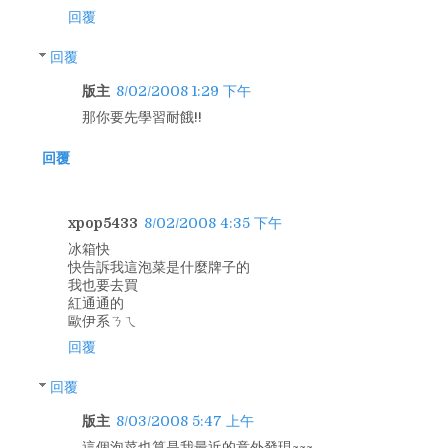
回覆
回覆
版主
8/02/2008 1:29 下午
那你要先學習耐餓!!
回覆
xpop5433
8/02/2008 4:35 下午
冰箱快
快告訴我這泡菜是什麼牌子的
我也要去買
紅通通的
歐伊系ㄋㄟ
回覆
回覆
版主
8/03/2008 5:47 上午
這個泡菜也算是我最近的意外發現~~~