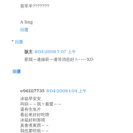
莫宰羊???????
A ling
回覆
回覆
版主
8/03/2008 7:07 上午
那我一邊抽菸一邊等消息好ㄌ~~~~XD
回覆
o961117735
8/04/2008 1:04 上午
冰箱早安安
蒟蒻～～我ㄉ最愛～～
還有生魚片
看起來好好吃唷
冰箱好利害唷
真會煮東西～～
我也要吃啦～～