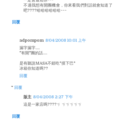
不過我想有開團機會，你來看我們對話就會知道了
吧????哈哈哈哈哈哈~~~
回覆
adpompom
8/04/2008 10:01 上午
漏字漏字.....
"有開"團的話.....
是有聽說MASA不錯吃*摸下巴*
冰箱你知道嗎??
回覆
回覆
版主
8/04/2008 2:27 下午
這是一家店嗎????ㄎ ㄎㄎㄎㄎㄎ
回覆