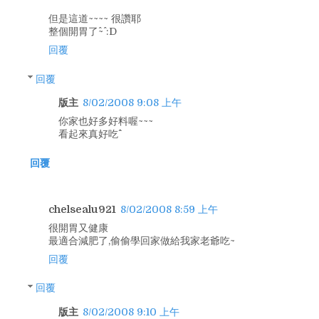
但是這道~~~~ 很讚耶
整個開胃了^~^ :D
回覆
回覆
版主
8/02/2008 9:08 上午
你家也好多好料喔~~~
看起來真好吃^^
回覆
chelsealu921
8/02/2008 8:59 上午
很開胃又健康
最適合減肥了,偷偷學回家做給我家老爺吃~
回覆
回覆
版主
8/02/2008 9:10 上午