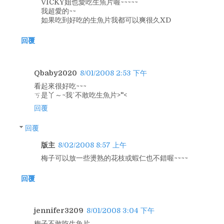
VICKY姐也愛吃生魚片喔~~~~~
我超愛的~~
如果吃到好吃的生魚片我都可以爽很久XD
回覆
Qbaby2020
8/01/2008 2:53 下午
看起來很好吃~~~
ㄎ是丫～~我ˋ不敢吃生魚片>''<
回覆
回覆
版主
8/02/2008 8:57 上午
梅子可以放一些燙熟的花枝或蝦仁也不錯喔~~~~
回覆
jennifer3209
8/01/2008 3:04 下午
梅子不敢吃生魚片