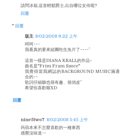
請問冰箱,這首輕鬆爵士,出自哪位女伶呢?
回覆
回覆
版主
8/02/2008 9:22 上午
呵呵~~~
我看真的要來組團吃生魚片了~~~~^^
這首一樣是DIANA KRALL的作品~
曲名是"Frim Fram Sauce"
我覺得當我網誌的BACKGROUND MUSIC滿適
合的~~
歌詞仔細聽也很有趣、很俏皮^^
希望你喜歡喔XD
回覆
nine5two7
8/02/2008 5:45 上午
蒟蒻本來不怎麼喜歡的一種東西
感覺沒味道~~