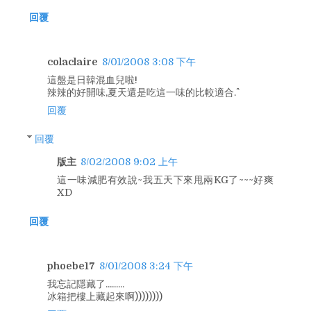
回覆
colaclaire
8/01/2008 3:08 下午
這盤是日韓混血兒啦!
辣辣的好開味,夏天還是吃這一味的比較適合.^^
回覆
回覆
版主
8/02/2008 9:02 上午
這一味減肥有效說~我五天下來甩兩KG了~~~好爽
XD
回覆
phoebe17
8/01/2008 3:24 下午
我忘記隱藏了.........
冰箱把樓上藏起來啊))))))))