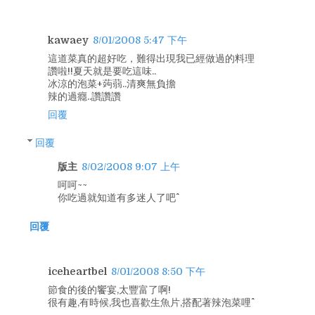
kawaey
8/01/2008 5:47 下午
這道菜真的超好吃，難得出現我已經做過的料理
讚啦!!夏天就是要吃這味..
冰涼的泡菜+蒟蒻..清爽無負擔
辣的過癮..讚讚讚
回覆
回覆
版主
8/02/2008 9:07 上午
呵呵~~
你吃過就知道有多迷人了吧^^
回覆
iceheartbel
8/01/2008 8:50 下午
節食的後的饗宴,太豐富了啊!
很有趣,有時候,我也喜歡生魚片,搭配著辣泡菜哩^^