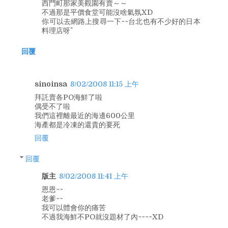
西門町那家美觀園有賣～～
不過那是平價食堂可能沒啥氣氛XD
你可以去網路上搜尋一下~~台北也有不少好的日本
料理店呀^^
回覆
sinoinsa
8/02/2008 11:15 上午
拜託賣各PO海鮮了啦
偶受不了啦
我們這裡離最近的海邊600公里
海產都是冷凍的還貴的要死
回覆
回覆
版主
8/02/2008 11:41 上午
恩恩~~
老爹~~
我可以體會你的痛苦
不過我海鮮不PO就沒題材了內~~~~XD