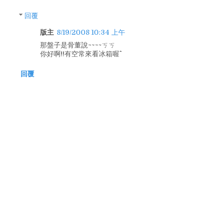
回覆
版主
8/19/2008 10:34 上午
那盤子是骨董說~~~~ㄎㄎ
你好啊!!有空常來看冰箱喔^^
回覆