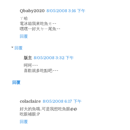
Qbaby2020
8/05/2008 3:16 下午
ㄚ哈
電冰箱我來吃魚ㄝ~~
嘿嘿~~好大ㄉㄧ尾魚~~
回覆
回覆
版主
8/05/2008 3:32 下午
呵呵~~~
喜歡就多吃點吧~~~
回覆
colaclaire
8/05/2008 6:17 下午
好大的魚哦..可是我想吃魚眼@@
吃眼補眼:P
回覆