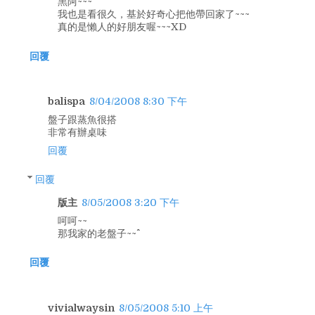
黑阿~~~
我也是看很久，基於好奇心把他帶回家了~~~
真的是懶人的好朋友喔~~~XD
回覆
balispa
8/04/2008 8:30 下午
盤子跟蒸魚很搭
非常有辦桌味
回覆
回覆
版主
8/05/2008 3:20 下午
呵呵~~
那我家的老盤子~~^^
回覆
vivialwaysin
8/05/2008 5:10 上午