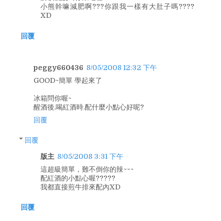
小熊幹嘛減肥啊???你跟我一樣有大肚子嗎????
XD
回覆
peggy660436
8/05/2008 12:32 下午
GOOD~簡單 學起來了
冰箱問你喔~
醒酒後.喝紅酒時.配什麼小點心好呢?
回覆
回覆
版主
8/05/2008 3:31 下午
這超級簡單，難不倒你的辣~~~
配紅酒的小點心喔?????
我都直接煎牛排來配內XD
回覆