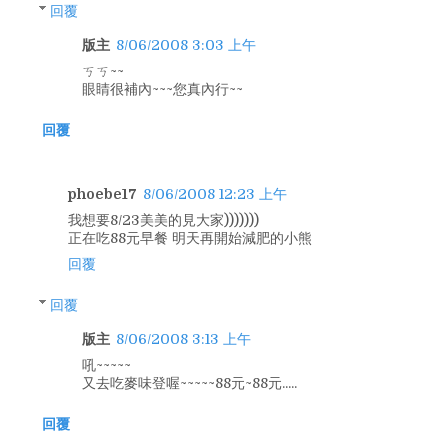
回覆
版主
8/06/2008 3:03 上午
ㄎㄎ~~
眼睛很補內~~~您真內行~~
回覆
phoebe17
8/06/2008 12:23 上午
我想要8/23美美的見大家)))))))
正在吃88元早餐 明天再開始減肥的小熊
回覆
回覆
版主
8/06/2008 3:13 上午
吼~~~~~
又去吃麥味登喔~~~~~88元~88元.....
回覆