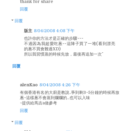
thank for share
回覆
回覆
版主
8/04/2008 4:08 下午
也許你的方法才是正確的步驟~~~
不過因為我超愛吃蔥~~這陣子買了一堆(看到漂亮
的蔥不買會難過XD)
所以我習慣蒸的時候先放，最後再追加一次^^
回覆
alenKao
8/04/2008 4:26 下午
有個香港有名的大廚是教說..爭到剩3~5分鐘的時候再放
蔥~這樣蔥不會蒸到爛爛的...也可以入味
~提供給馬吉a做參考
回覆
回覆