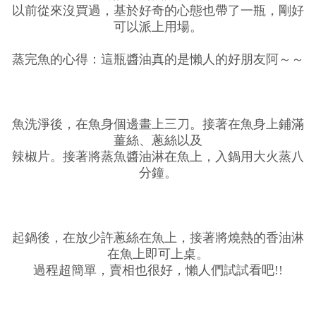
以前從來沒買過，基於好奇的心態也帶了一瓶，剛好
可以派上用場。
蒸完魚的心得：這瓶醬油真的是懶人的好朋友阿～～
魚洗淨後，在魚身個邊畫上三刀。接著在魚身上鋪滿
薑絲、蔥絲以及
辣椒片。接著將蒸魚醬油淋在魚上，入鍋用大火蒸八
分鐘。
起鍋後，在放少許蔥絲在魚上，接著將燒熱的香油淋
在魚上即可上桌。
過程超簡單，賣相也很好，懶人們試試看吧!!