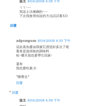
版主
8/04/2008 4:38 下午
ㄎㄎ~~~
我這土法煉鋼的~~~
下次我會用你說的方法試試看XD
回覆
adpompom
8/04/2008 4:33 下午
這款蒸魚醬油我被它誘惑好多次了呢
看來是值得敗的調味料
哈~哪天我也要帶它回家~
還有
我也愛吃蔥:D
*睡覺去*
回覆
回覆
版主
8/04/2008 4:39 下午