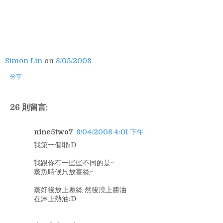
Simon Lin
on
8/05/2008
分享
26 則留言:
nine5two7
8/04/2008 4:01 下午
我第一個耶:D
我跟你有一些些不同的是~
蒸魚時候只放薑絲~
蒸好後放上蔥絲 然後澆上醬油
在淋上熱油:D