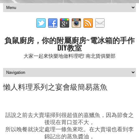
負鼠廚房，你的附屬廚房~電冰箱的手作
DIY教室
大家一起來快樂地做料理吧! 南北貨俱樂部
懶人料理系列之宴會級簡易蒸魚
話說之前去大賣場掃到很超值的嘉鱲魚，因為節食之
後現在胃口並不大，
所以晚餐就決定處理一條魚來吃。在大賣場也看到李
錦記出的蒸魚醬油，