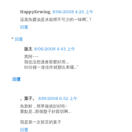
HappySewing
8/06/2008 4:23 上午
這蒸魚醬油是冰箱裡不可少的一味啊^_^！
回覆
回覆
版主
8/06/2008 4:43 上午
黑阿~~~
我也沒想過會那麼好用....
10分鐘一道佳作就變出來囉...^^
回覆
。葉子。
8/19/2008 6:52 上午
魚新鮮，簡單做就好好吃~
重點是...那個盤子好親切啊...
我是第一次留言的葉子
回覆