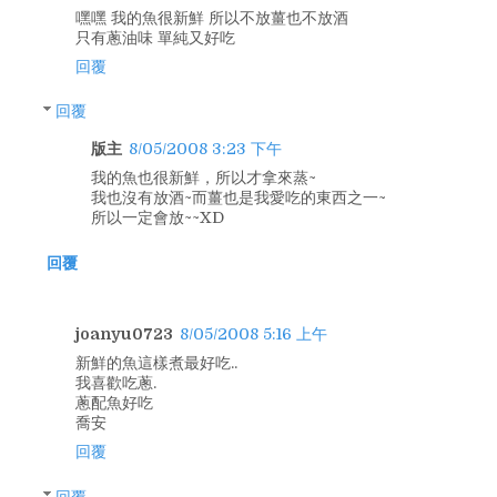
嘿嘿 我的魚很新鮮 所以不放薑也不放酒
只有蔥油味 單純又好吃
回覆
回覆
版主
8/05/2008 3:23 下午
我的魚也很新鮮，所以才拿來蒸~
我也沒有放酒~而薑也是我愛吃的東西之一~
所以一定會放~~XD
回覆
joanyu0723
8/05/2008 5:16 上午
新鮮的魚這樣煮最好吃..
我喜歡吃蔥.
蔥配魚好吃
喬安
回覆
回覆