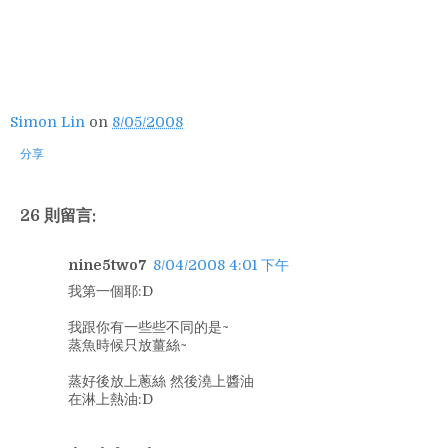
Simon Lin
on
8/05/2008
分享
26 則留言:
nine5two7
8/04/2008 4:01 下午
我第一個耶:D
我跟你有一些些不同的是~
蒸魚時候只放薑絲~
蒸好後放上蔥絲 然後澆上醬油
在淋上熱油:D