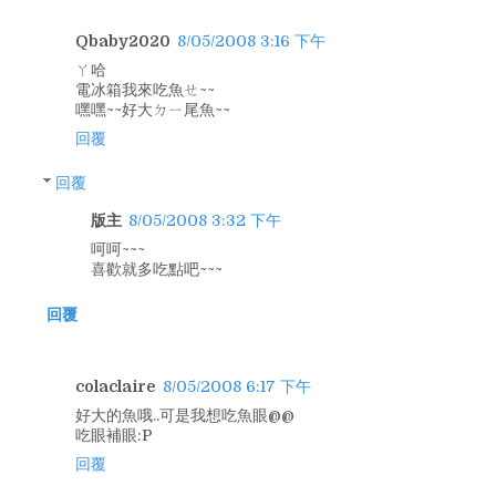
Qbaby2020
8/05/2008 3:16 下午
ㄚ哈
電冰箱我來吃魚ㄝ~~
嘿嘿~~好大ㄉㄧ尾魚~~
回覆
回覆
版主
8/05/2008 3:32 下午
呵呵~~~
喜歡就多吃點吧~~~
回覆
colaclaire
8/05/2008 6:17 下午
好大的魚哦..可是我想吃魚眼@@
吃眼補眼:P
回覆