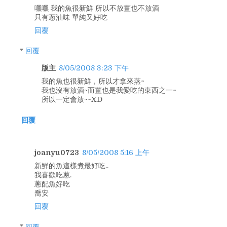
嘿嘿 我的魚很新鮮 所以不放薑也不放酒
只有蔥油味 單純又好吃
回覆
回覆
版主
8/05/2008 3:23 下午
我的魚也很新鮮，所以才拿來蒸~
我也沒有放酒~而薑也是我愛吃的東西之一~
所以一定會放~~XD
回覆
joanyu0723
8/05/2008 5:16 上午
新鮮的魚這樣煮最好吃..
我喜歡吃蔥.
蔥配魚好吃
喬安
回覆
回覆