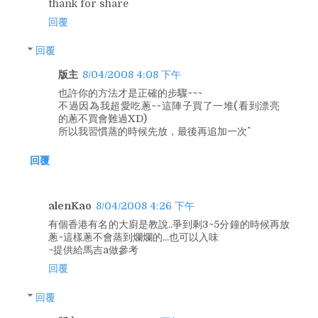
thank for share
回覆
回覆
版主
8/04/2008 4:08 下午
也許你的方法才是正確的步驟~~~
不過因為我超愛吃蔥~~這陣子買了一堆(看到漂亮
的蔥不買會難過XD)
所以我習慣蒸的時候先放，最後再追加一次^^
回覆
alenKao
8/04/2008 4:26 下午
有個香港有名的大廚是教說..爭到剩3~5分鐘的時候再放
蔥~這樣蔥不會蒸到爛爛的...也可以入味
~提供給馬吉a做參考
回覆
回覆