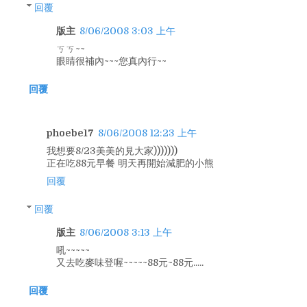
回覆
版主
8/06/2008 3:03 上午
ㄎㄎ~~
眼睛很補內~~~您真內行~~
回覆
phoebe17
8/06/2008 12:23 上午
我想要8/23美美的見大家)))))))
正在吃88元早餐 明天再開始減肥的小熊
回覆
回覆
版主
8/06/2008 3:13 上午
吼~~~~~
又去吃麥味登喔~~~~~88元~88元.....
回覆