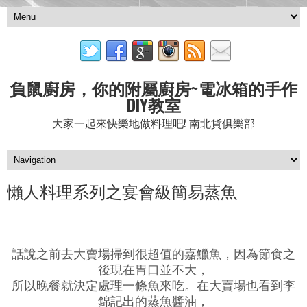
負鼠廚房，你的附屬廚房~電冰箱的手作
DIY教室
大家一起來快樂地做料理吧! 南北貨俱樂部
懶人料理系列之宴會級簡易蒸魚
話說之前去大賣場掃到很超值的嘉鱲魚，因為節食之
後現在胃口並不大，
所以晚餐就決定處理一條魚來吃。在大賣場也看到李
錦記出的蒸魚醬油，