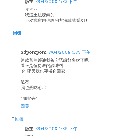
版主
8/04/2008 4:38 下午
ㄎㄎ~~~
我這土法煉鋼的~~~
下次我會用你說的方法試試看XD
回覆
adpompom
8/04/2008 4:33 下午
這款蒸魚醬油我被它誘惑好多次了呢
看來是值得敗的調味料
哈~哪天我也要帶它回家~
還有
我也愛吃蔥:D
*睡覺去*
回覆
回覆
版主
8/04/2008 4:39 下午