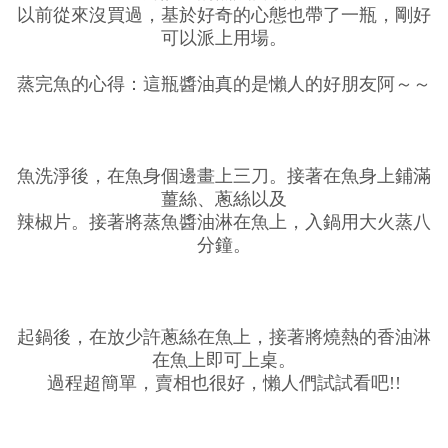
以前從來沒買過，基於好奇的心態也帶了一瓶，剛好
可以派上用場。
蒸完魚的心得：這瓶醬油真的是懶人的好朋友阿～～
魚洗淨後，在魚身個邊畫上三刀。接著在魚身上鋪滿
薑絲、蔥絲以及
辣椒片。接著將蒸魚醬油淋在魚上，入鍋用大火蒸八
分鐘。
起鍋後，在放少許蔥絲在魚上，接著將燒熱的香油淋
在魚上即可上桌。
過程超簡單，賣相也很好，懶人們試試看吧!!