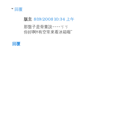
回覆
版主
8/19/2008 10:34 上午
那盤子是骨董說~~~~ㄎㄎ
你好啊!!有空常來看冰箱喔^^
回覆