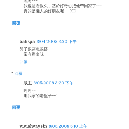
黑阿~~~
我也是看很久，基於好奇心把他帶回家了~~~
真的是懶人的好朋友喔~~~XD
回覆
balispa
8/04/2008 8:30 下午
盤子跟蒸魚很搭
非常有辦桌味
回覆
回覆
版主
8/05/2008 3:20 下午
呵呵~~
那我家的老盤子~~^^
回覆
vivialwaysin
8/05/2008 5:10 上午