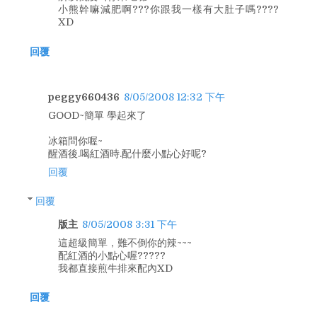
小熊幹嘛減肥啊???你跟我一樣有大肚子嗎????
XD
回覆
peggy660436
8/05/2008 12:32 下午
GOOD~簡單 學起來了
冰箱問你喔~
醒酒後.喝紅酒時.配什麼小點心好呢?
回覆
回覆
版主
8/05/2008 3:31 下午
這超級簡單，難不倒你的辣~~~
配紅酒的小點心喔?????
我都直接煎牛排來配內XD
回覆