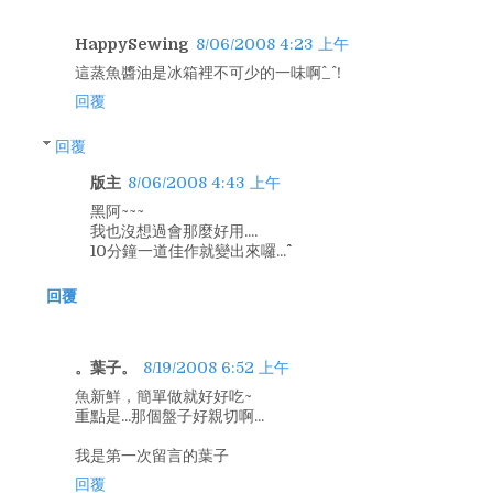
HappySewing
8/06/2008 4:23 上午
這蒸魚醬油是冰箱裡不可少的一味啊^_^！
回覆
回覆
版主
8/06/2008 4:43 上午
黑阿~~~
我也沒想過會那麼好用....
10分鐘一道佳作就變出來囉...^^
回覆
。葉子。
8/19/2008 6:52 上午
魚新鮮，簡單做就好好吃~
重點是...那個盤子好親切啊...
我是第一次留言的葉子
回覆