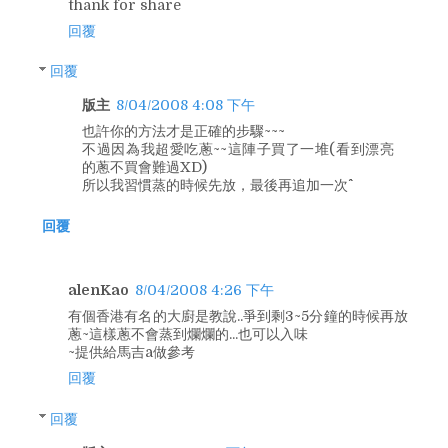
thank for share
回覆
回覆
版主
8/04/2008 4:08 下午
也許你的方法才是正確的步驟~~~
不過因為我超愛吃蔥~~這陣子買了一堆(看到漂亮
的蔥不買會難過XD)
所以我習慣蒸的時候先放，最後再追加一次^^
回覆
alenKao
8/04/2008 4:26 下午
有個香港有名的大廚是教說..爭到剩3~5分鐘的時候再放
蔥~這樣蔥不會蒸到爛爛的...也可以入味
~提供給馬吉a做參考
回覆
回覆