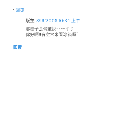
回覆
版主
8/19/2008 10:34 上午
那盤子是骨董說~~~~ㄎㄎ
你好啊!!有空常來看冰箱喔^^
回覆