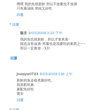
嘿嘿 我的魚很新鮮 所以不放薑也不放酒
只有蔥油味 單純又好吃
回覆
回覆
版主
8/05/2008 3:23 下午
我的魚也很新鮮，所以才拿來蒸~
我也沒有放酒~而薑也是我愛吃的東西之一~
所以一定會放~~XD
回覆
joanyu0723
8/05/2008 5:16 上午
新鮮的魚這樣煮最好吃..
我喜歡吃蔥.
蔥配魚好吃
喬安
回覆
回覆