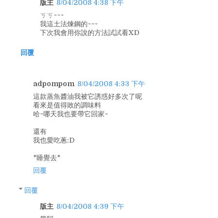
版主
8/04/2008 4:38 下午
ㄎㄎ~~~
我這土法煉鋼的~~~
下次我會用你說的方法試試看XD
回覆
adpompom
8/04/2008 4:33 下午
這款蒸魚醬油我被它誘惑好多次了呢
看來是值得敗的調味料
哈~哪天我也要帶它回家~
還有
我也愛吃蔥:D
*睡覺去*
回覆
回覆
版主
8/04/2008 4:39 下午