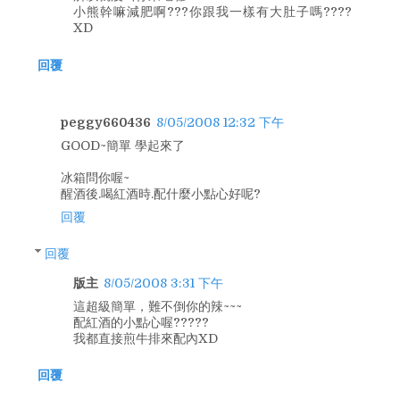
小熊幹嘛減肥啊???你跟我一樣有大肚子嗎????
XD
回覆
peggy660436
8/05/2008 12:32 下午
GOOD~簡單 學起來了
冰箱問你喔~
醒酒後.喝紅酒時.配什麼小點心好呢?
回覆
回覆
版主
8/05/2008 3:31 下午
這超級簡單，難不倒你的辣~~~
配紅酒的小點心喔?????
我都直接煎牛排來配內XD
回覆