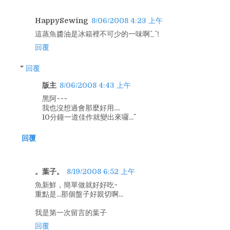
HappySewing
8/06/2008 4:23 上午
這蒸魚醬油是冰箱裡不可少的一味啊^_^！
回覆
回覆
版主
8/06/2008 4:43 上午
黑阿~~~
我也沒想過會那麼好用....
10分鐘一道佳作就變出來囉...^^
回覆
。葉子。
8/19/2008 6:52 上午
魚新鮮，簡單做就好好吃~
重點是...那個盤子好親切啊...
我是第一次留言的葉子
回覆