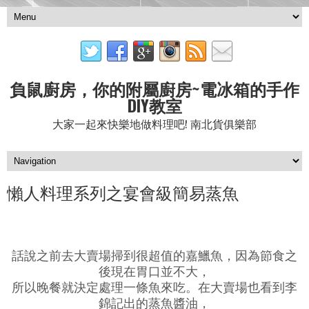
負鼠廚房，你的附屬廚房~電冰箱的手作
DIY教室
大家一起來快樂地做料理吧! 南北貨俱樂部
懶人料理系列之宴會級簡易蒸魚
話說之前去大賣場掃到很超值的嘉鱲魚，因為節食之
後現在胃口並不大，
所以晚餐就決定處理一條魚來吃。在大賣場也看到李
錦記出的蒸魚醬油，