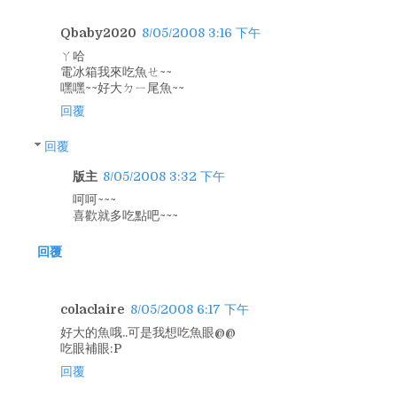
Qbaby2020
8/05/2008 3:16 下午
ㄚ哈
電冰箱我來吃魚ㄝ~~
嘿嘿~~好大ㄉㄧ尾魚~~
回覆
回覆
版主
8/05/2008 3:32 下午
呵呵~~~
喜歡就多吃點吧~~~
回覆
colaclaire
8/05/2008 6:17 下午
好大的魚哦..可是我想吃魚眼@@
吃眼補眼:P
回覆