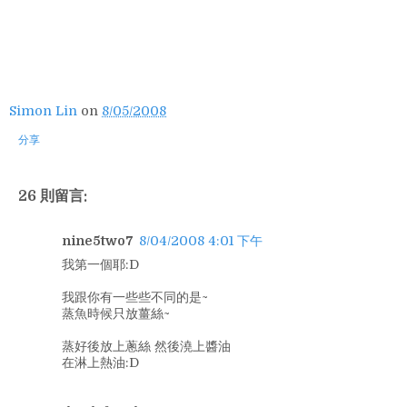
Simon Lin
on
8/05/2008
分享
26 則留言:
nine5two7
8/04/2008 4:01 下午
我第一個耶:D
我跟你有一些些不同的是~
蒸魚時候只放薑絲~
蒸好後放上蔥絲 然後澆上醬油
在淋上熱油:D