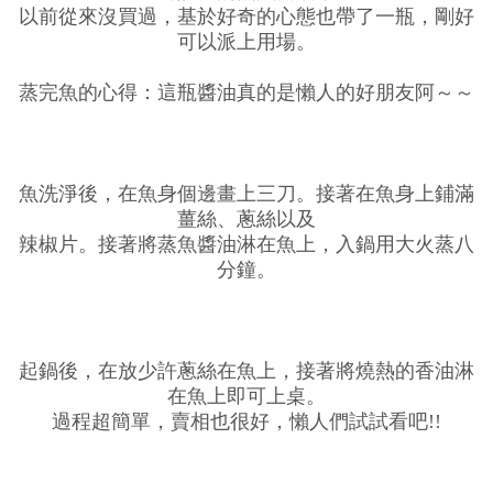
以前從來沒買過，基於好奇的心態也帶了一瓶，剛好
可以派上用場。
蒸完魚的心得：這瓶醬油真的是懶人的好朋友阿～～
魚洗淨後，在魚身個邊畫上三刀。接著在魚身上鋪滿
薑絲、蔥絲以及
辣椒片。接著將蒸魚醬油淋在魚上，入鍋用大火蒸八
分鐘。
起鍋後，在放少許蔥絲在魚上，接著將燒熱的香油淋
在魚上即可上桌。
過程超簡單，賣相也很好，懶人們試試看吧!!