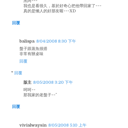
黑阿~~~
我也是看很久，基於好奇心把他帶回家了~~~
真的是懶人的好朋友喔~~~XD
回覆
balispa
8/04/2008 8:30 下午
盤子跟蒸魚很搭
非常有辦桌味
回覆
回覆
版主
8/05/2008 3:20 下午
呵呵~~
那我家的老盤子~~^^
回覆
vivialwaysin
8/05/2008 5:10 上午