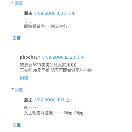
回覆
版主
8/06/2008 3:03 上午
ㄎㄎ~~
眼睛很補內~~~您真內行~~
回覆
phoebe17
8/06/2008 12:23 上午
我想要8/23美美的見大家)))))))
正在吃88元早餐 明天再開始減肥的小熊
回覆
回覆
版主
8/06/2008 3:13 上午
吼~~~~~
又去吃麥味登喔~~~~~88元~88元.....
回覆