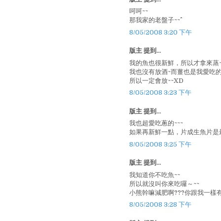
呵呵~~
那我家的老盤子~~^^
8/05/2008 3:20 下午
版主 提到...
我的魚也很新鮮，所以才拿來蒸
我也沒有放酒~而薑也是我愛吃的
所以一定會放~~XD
8/05/2008 3:23 下午
版主 提到...
我也超愛吃蔥的~~~
如果再新鮮一點，片成生魚片是最
8/05/2008 3:25 下午
版主 提到...
我知道你不吃魚~~
所以就沒叫你來吃囉～~~
小熊幹嘛減肥啊???你跟我一樣有
8/05/2008 3:28 下午