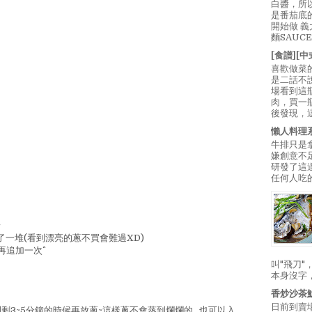
白醬，所
是番茄底
開始做 
麵SAUC
[食譜][
喜歡做菜
是二話不
場看到這
肉，買一
後發現，
懶人料理
牛排只是
嫌創意不
研發了這
任何人吃的
~
了一堆(看到漂亮的蔥不買會難過XD)
追加一次^^
叫"飛刀
本身沒字
香炒沙茶
日前到賣
剩3~5分鐘的時候再放蔥~這樣蔥不會蒸到爛爛的...也可以入