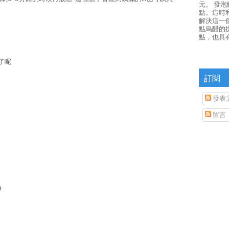
元。 發
點。這時
解決這一
點烏醋的
點，也具
了呢
訂閱
發表
留言
D