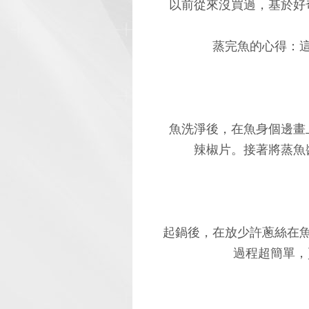
以前從來沒買過，基於好
蒸完魚的心得：
魚洗淨後，在魚身個邊畫
辣椒片。接著將蒸魚
起鍋後，在放少許蔥絲在
過程超簡單，