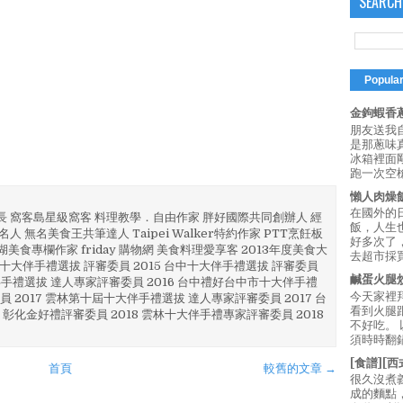
SEARCH
Popula
金鉤蝦香蔥
朋友送我
是那蔥味
冰箱裡面
跑一次空槍
懶人肉燥
在國外的
部長 窩客島星級窩客 料理教學．自由作家 胖好國際共同創辦人 經
飯，人生也
人 無名美食王共筆達人 Taipei Walker特約作家 PTT烹飪板
好多次了
澎湖美食專欄作家 friday 購物網 美食料理愛享客 2013年度美食大
去超市採買
4 彰化十大伴手禮選拔 評審委員 2015 台中十大伴手禮選拔 評審委員
鹹蛋火腿
林 伴手禮選拔 達人專家評審委員 2016 台中禮好台中市十大伴手禮
今天家裡
員 2017 雲林第十屆十大伴手禮選拔 達人專家評審委員 2017 台
看到火腿
 彰化金好禮評審委員 2018 雲林十大伴手禮專家評審委員 2018
不好吃。
須時時翻鍋
[食譜][
首頁
較舊的文章 →
很久沒煮
成的麵點