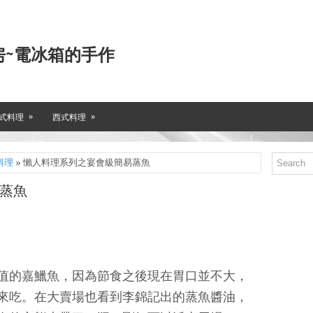
房~電冰箱的手作
»
»
式料理
西式料理
料理
» 懶人料理系列之宴會級簡易蒸魚
蒸魚
值的嘉鱲魚，因為節食之後現在胃口並不大，
來吃。在大賣場也看到李錦記出的蒸魚醬油，