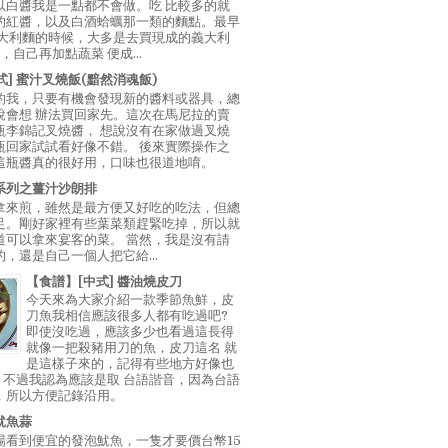
以白醬我是一點都不會做。吃 比較多的就
的紅醬，以及白酒蛤蠣那一類的麵點。最早
義大利麵的時候，大多是去買現成的義大利
E，自己再加點蔬菜 便成...
中式] 蜜汁叉燒飯(黯然消魂飯)
的我，只要有機會發現新的醬料或器具，總
說會想 辦法買回家先。這次在馬尼拉的賣
瓶李錦記叉燒醬， 想說沒有在家做過叉燒
瓶回家試試看好像不錯。 後來實際操作之
這瓶醬真的很好用，口味也很道地唷。
系列之薑汁沙朗排
拿來煎，雖然是最方便又好吃的吃法，但總
足。剛好家裡有些葉菜類趕緊吃掉，所以就
道可以拿來宴客的菜。 當然，我是沒有請
，還是自己一個人把它給...
【食譜】[中式] 醬油燒皮刀
今天來為大家介紹一款季節魚鮮，皮
刀魚我相信應該很多人都有吃過吧?
即使沒吃過，應該多少也看過這長得
就像一把殺豬用刀的魚，皮刀這名 就
是這樣子來的，記得有些地方好像也
"，不過我認為應該是取 台語諧音，因為台語
，所以方便記錄沿用。
魷魚蒜
場看到便宜的發泡魷魚，一隻才要價台幣15