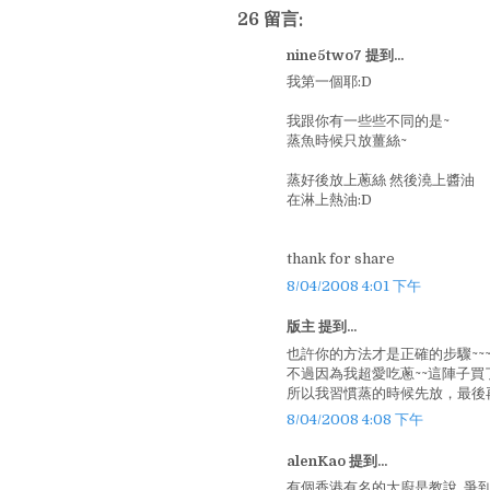
26 留言:
nine5two7 提到...
我第一個耶:D
我跟你有一些些不同的是~
蒸魚時候只放薑絲~
蒸好後放上蔥絲 然後澆上醬油
在淋上熱油:D
thank for share
8/04/2008 4:01 下午
版主 提到...
也許你的方法才是正確的步驟~~
不過因為我超愛吃蔥~~這陣子買
所以我習慣蒸的時候先放，最後再
8/04/2008 4:08 下午
alenKao 提到...
有個香港有名的大廚是教說..爭到