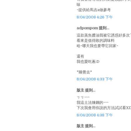
味
~提供給馬吉a做參考
8/04/2008 4:26 下午
adpompom 提到...
這款蒸魚醬油我被它誘惑好多次
看來是值得敗的調味料
哈~哪天我也要帶它回家~
還有
我也愛吃蔥:D
*睡覺去*
8/04/2008 4:33 下午
版主 提到...
ㄎㄎ~~~
我這土法煉鋼的~~~
下次我會用你說的方法試試看X
8/04/2008 4:38 下午
版主 提到...