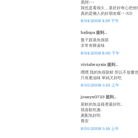
黑阿~~~
我也是看很久，基於好奇心把他帶
真的是懶人的好朋友喔~~~XD
8/04/2008 4:39 下午
balispa 提到...
盤子跟蒸魚很搭
非常有辦桌味
8/04/2008 8:30 下午
vivialwaysin 提到...
嘿嘿 我的魚很新鮮 所以不放薑
只有蔥油味 單純又好吃
8/05/2008 5:10 上午
joanyu0723 提到...
新鮮的魚這樣煮最好吃..
我喜歡吃蔥.
蔥配魚好吃
喬安
8/05/2008 5:16 上午