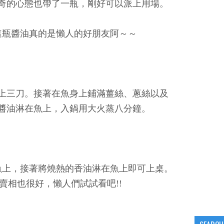
奇的心態也帶了一瓶，剛好可以派上用場。
這瓶醬油真的是懶人的好朋友阿～～
上三刀。接著在魚身上鋪滿薑絲、蔥絲以及
醬油淋在魚上，入鍋用大火蒸八分鐘。
魚上，接著將燒熱的香油淋在魚上即可上桌。
賣相也很好，懶人們試試看吧!!