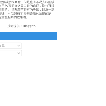
泡魷魚雖然很爽脆，但是也有不易入味的缺
利用 沙茶醬來做重口味的處理，剛好可以
個問題。 搭配蒜苗特有的香氣，以及一點
提味，不但彌補了 沙茶醬過於油膩的缺
有畫龍點睛的效果唷。
技術提供：
Blogger
.
文章