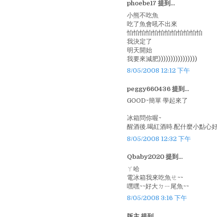
phoebe17 提到...
小熊不吃魚
吃了魚會吼不出來
怕怕怕怕怕怕怕怕怕怕怕怕
我決定了
明天開始
我要來減肥))))))))))))))))
8/05/2008 12:12 下午
peggy660436 提到...
GOOD~簡單 學起來了
冰箱問你喔~
醒酒後.喝紅酒時.配什麼小點心好
8/05/2008 12:32 下午
Qbaby2020 提到...
ㄚ哈
電冰箱我來吃魚ㄝ~~
嘿嘿~~好大ㄉㄧ尾魚~~
8/05/2008 3:16 下午
版主 提到...