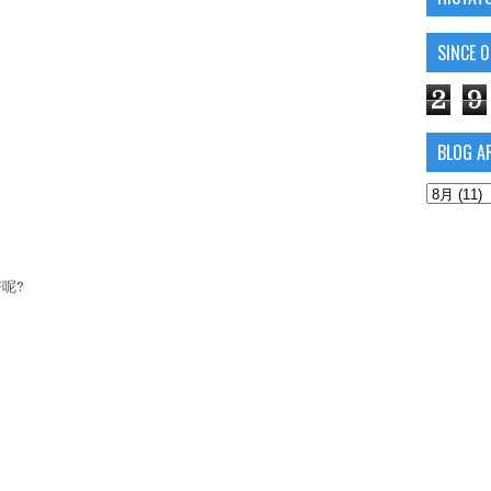
SINCE 
2
9
BLOG A
呢?