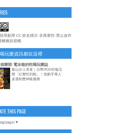
RIES
係採用
創用 CC 姓名標示-非商業性-禁止改作
 授權條款
授權.
喝玩樂資訊都在這裡
俱樂部-電冰箱的吃喝玩樂誌
釜山沙上美食｜台幣900狂嗑活
體「紅蟹吃到飽」！免動手專人
桌邊剝蟹神級服務
ATE THIS PAGE
anguage
▼