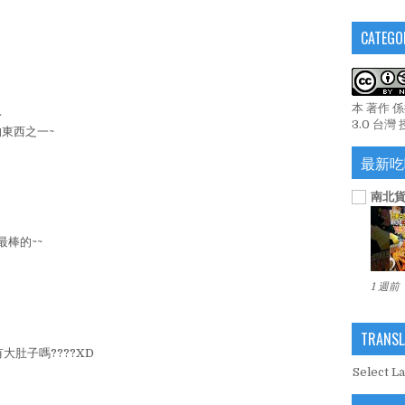
CATEGO
本 著作 
~
3.0 台灣
東西之一~
最新吃
南北貨
棒的~~
1 週前
TRANSL
大肚子嗎????XD
Select L