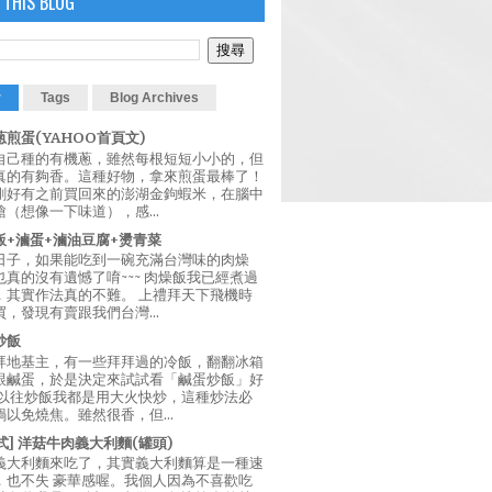
 THIS BLOG
r
Tags
Blog Archives
煎蛋(YAHOO首頁文)
自己種的有機蔥，雖然每根短短小小的，但
真的有夠香。這種好物，拿來煎蛋最棒了！
剛好有之前買回來的澎湖金鉤蝦米，在腦中
（想像一下味道），感...
飯+滷蛋+滷油豆腐+燙青菜
日子，如果能吃到一碗充滿台灣味的肉燥
真的沒有遺憾了唷~~~ 肉燥飯我已經煮過
，其實作法真的不難。 上禮拜天下飛機時
，發現有賣跟我們台灣...
炒飯
拜地基主，有一些拜拜過的冷飯，翻翻冰箱
跟鹹蛋，於是決定來試試看「鹹蛋炒飯」好
 以往炒飯我都是用大火快炒，這種炒法必
以免燒焦。雖然很香，但...
西式] 洋菇牛肉義大利麵(罐頭)
義大利麵來吃了，其實義大利麵算是一種速
，也不失 豪華感喔。我個人因為不喜歡吃