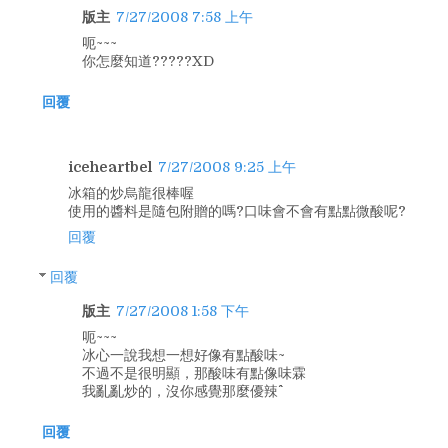
版主
7/27/2008 7:58 上午
呃~~~
你怎麼知道?????XD
回覆
iceheartbel
7/27/2008 9:25 上午
冰箱的炒烏龍很棒喔
使用的醬料是隨包附贈的嗎?口味會不會有點點微酸呢?
回覆
回覆
版主
7/27/2008 1:58 下午
呃~~~
冰心一說我想一想好像有點酸味~
不過不是很明顯，那酸味有點像味霖
我亂亂炒的，沒你感覺那麼優辣^^
回覆