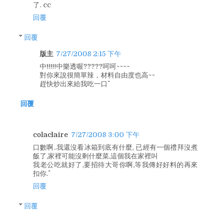
了. cc
回覆
回覆
版主
7/27/2008 2:15 下午
中!!!!!中樂透喔?????呵呵~~~~
對你來說很簡單辣，材料自由度也高~~
趕快炒出來給我吃一口^^
回覆
colaclaire
7/27/2008 3:00 下午
口數啊..我還沒看冰箱到底有什麼, 已經有一個禮拜沒煮
飯了,家裡可能沒剩什麼菜,這個我在家裡叫
我老公吃就好了,要招待大哥你啊,等我傳好好料的再來
扣你.^^
回覆
回覆