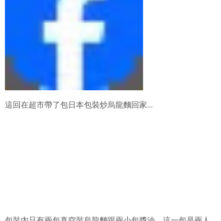
這回在超市帶了包日本包裝炒烏龍麵回家...
包裝內只有兩包真空裝烏龍麵跟兩小包醬油，這一包是兩人