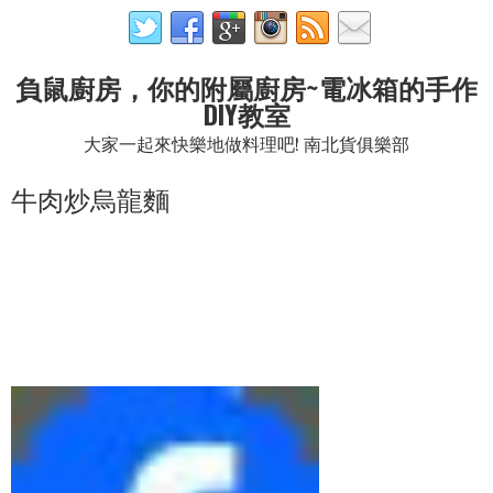
負鼠廚房，你的附屬廚房~電冰箱的手作
DIY教室
大家一起來快樂地做料理吧! 南北貨俱樂部
牛肉炒烏龍麵