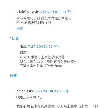
vivialwaysin
7/27/2008 12:11 下午
會不會太巧了點 我也才做完炒烏龍ㄟ
哈 不過我沒拍到就沒啦
回覆
回覆
版主
7/27/2008 1:59 下午
呵呵~~
VIVI好手藝，上桌就被掃光囉~~
我自己做自己吃，所以有時間先拍照~
不過常常吃到涼掉的食物@@
回覆
colaclaire
7/27/2008 2:07 下午
嘿嘿....這次中了...
我家有兩包庫存的烏龍麵, 今天晚上也拿出來搞一下好