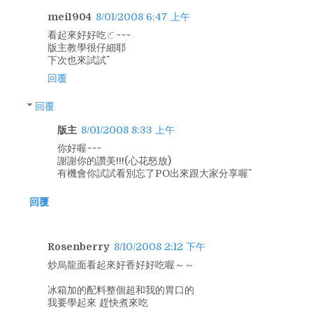
mei1904
8/01/2008 6:47 上午
看起來好好吃ㄛ~~~
版主教學很仔細耶
下次也來試試^^
回覆
回覆
版主
8/01/2008 8:33 上午
你好喔~~~
謝謝你的讚美!!!(心花怒放)
有機會你試試看別忘了PO出來跟大家分享喔^^
回覆
Rosenberry
8/10/2008 2:12 下午
炒烏龍面看起來好香好好吃喔～～
冰箱加的配料整個超和我的胃口的
我要學起來 趕快煮來吃