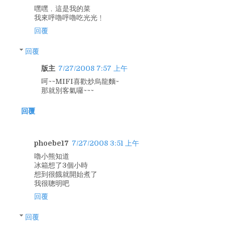
嘿嘿﹐這是我的菜
我來呼嚕呼嚕吃光光﹗
回覆
回覆
版主
7/27/2008 7:57 上午
呵~~MIFI喜歡炒烏龍麵~
那就別客氣囉~~~
回覆
phoebe17
7/27/2008 3:51 上午
嚕小熊知道
冰箱想了3個小時
想到很餓就開始煮了
我很聰明吧
回覆
回覆