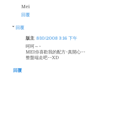
Mei
回覆
回覆
版主
8/10/2008 3:16 下午
呵呵～~
MEI你喜歡我的配方~真開心~~
整盤端走吧~~XD
回覆