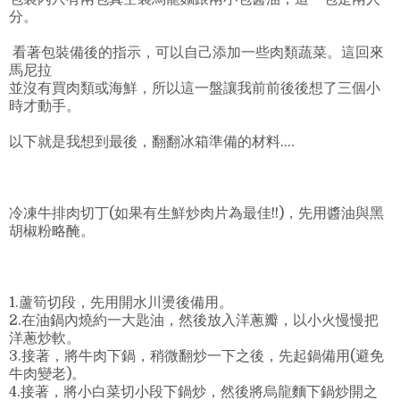
分。
看著包裝備後的指示，可以自己添加一些肉類蔬菜。這回來
馬尼拉
並沒有買肉類或海鮮，所以這一盤讓我前前後後想了三個小
時才動手。
以下就是我想到最後，翻翻冰箱準備的材料....
冷凍牛排肉切丁(如果有生鮮炒肉片為最佳!!)，先用醬油與黑
胡椒粉略醃。
1.蘆筍切段，先用開水川燙後備用。
2.在油鍋內燒約一大匙油，然後放入洋蔥瓣，以小火慢慢把
洋蔥炒軟。
3.接著，將牛肉下鍋，稍微翻炒一下之後，先起鍋備用(避免
牛肉變老)。
4.接著，將小白菜切小段下鍋炒，然後將烏龍麵下鍋炒開之