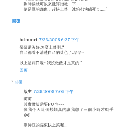
到時候就可以來批評指教一下~~~
倒是豆的扁東，趕快上菜，冰箱都快餓死ㄌ......^^
回覆
hdmmrt
7/26/2008 6:27 下午
螢幕還沒好,怎麼上菜咧..^^"
自己都看不清楚自己的菜色了..哈哈~
以上是藉口啦~ 我沒做飯才是真的 ^^
回覆
回覆
版主
7/26/2008 7:05 下午
呵呵~~~
其實做飯需要FU也~~~
像我今天這個炒麵真的讓我想了三個小時才動手
@@
期待豆的扁東快上菜喔....