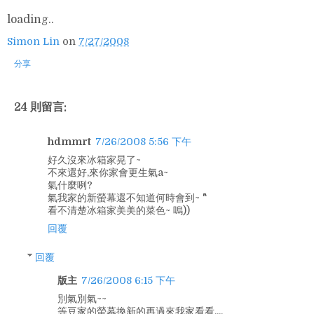
loading..
Simon Lin
on
7/27/2008
分享
24 則留言:
hdmmrt
7/26/2008 5:56 下午
好久沒來冰箱家晃了~
不來還好,來你家會更生氣a~
氣什麼咧?
氣我家的新螢幕還不知道何時會到~ ^^"
看不清楚冰箱家美美的菜色~ 嗚))
回覆
回覆
版主
7/26/2008 6:15 下午
別氣別氣~~
等豆家的螢幕換新的再過來我家看看....