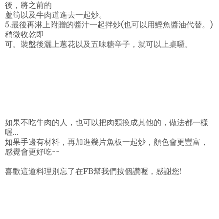
後，將之前的
蘆筍以及牛肉道進去一起炒。
5.最後再淋上附贈的醬汁一起拌炒(也可以用鰹魚醬油代替。)
稍微收乾即
可。裝盤後灑上蔥花以及五味糖辛子，就可以上桌囉。
如果不吃牛肉的人，也可以把肉類換成其他的，做法都一樣
喔...
如果手邊有材料，再加進幾片魚板一起炒，顏色會更豐富，
感覺會更好吃~~
喜歡這道料理別忘了在FB幫我們按個讚喔，感謝您!