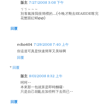
版主
7/27/2008 3:08 下午
ㄎㄎ～～～
別客氣辣我很簡樸的.....(今晚才剛去SEASIDE喀完
花蟹跟紅蟳@@)
回覆
echo404
7/29/2008 7:40 上午
你這道可真是快速簡單又美味啊
回覆
回覆
版主
8/01/2008 8:32 上午
呵呵~~
本來那一包就算是即時麵囉~
只是自己胡亂在加些料下去而已~~
回覆