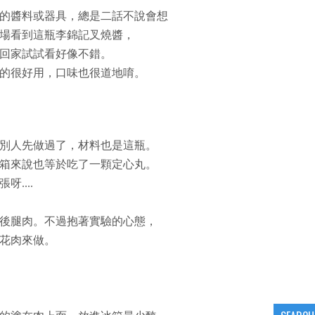
的醬料或器具，總是二話不說會想
場看到這瓶李錦記叉燒醬，
回家試試看好像不錯。
的很好用，口味也很道地唷。
別人先做過了，材料也是這瓶。
箱來說也等於吃了一顆定心丸。
....
後腿肉。不過抱著實驗的心態，
花肉來做。