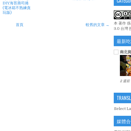
CATEGO
DIY海苔壽司捲
(電冰箱不熟練貪
玩版)
本 著作 
首頁
較舊的文章 →
3.0 台灣
最新吃
南北貨
2 週前
TRANSL
Select L
媒體合