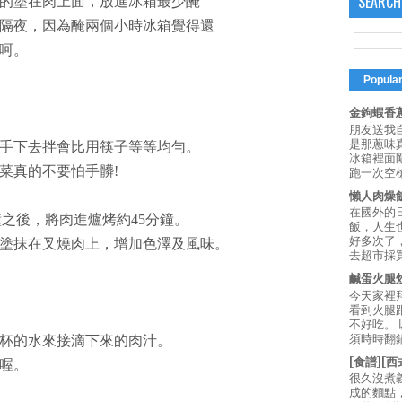
SEARCH
的塗在肉上面，放進冰箱最少醃
隔夜，因為醃兩個小時冰箱覺得還
呵。
Popula
金鉤蝦香蔥
朋友送我
是那蔥味
手下去拌會比用筷子等等均勻。
冰箱裡面
菜真的不要怕手髒!
跑一次空槍
懶人肉燥
在國外的
鐘之後，將肉進爐烤約45分鐘。
飯，人生也
好多次了
塗抹在叉燒肉上，增加色澤及風味。
去超市採買
鹹蛋火腿
今天家裡
看到火腿
不好吃。
須時時翻鍋
杯的水來接滴下來的肉汁。
[食譜][
喔。
很久沒煮
成的麵點