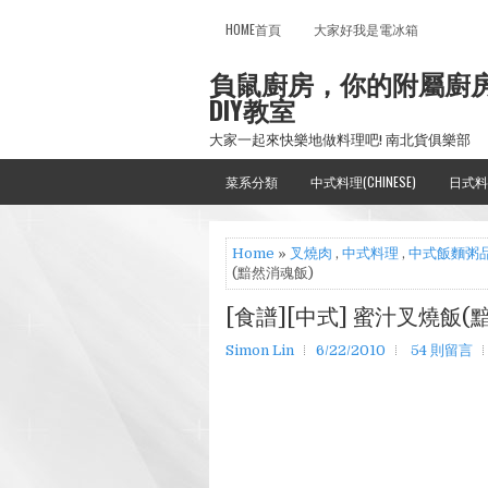
HOME首頁
大家好我是電冰箱
負鼠廚房，你的附屬廚
DIY教室
大家一起來快樂地做料理吧! 南北貨俱樂部
菜系分類
中式料理(CHINESE)
日式料
Home
»
叉燒肉
,
中式料理
,
中式飯麵粥
(黯然消魂飯)
[食譜][中式] 蜜汁叉燒飯(
Simon Lin
6/22/2010
54 則留言