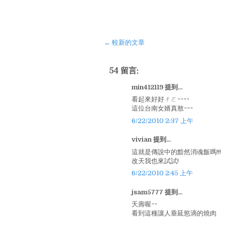
← 較新的文章
54 留言:
min412119 提到...
看起來好好ㄔㄛ~~~~
這位台南女婿真敖~~~
6/22/2010 2:37 上午
vivian 提到...
這就是傳說中的黯然消魂飯嗎!!!
改天我也來試試!
6/22/2010 2:45 上午
jsam5777 提到...
夭壽喔~~
看到這種讓人垂延慾滴的燒肉