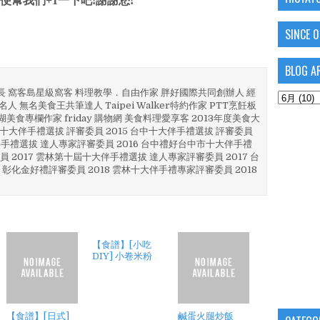
便幫我們+1一下吧!謝謝您!
SINCE 
BLOG A
部長 窩客島星級窩客 料理教學．自由作家 胖好國際共同創辦人 經
人 無名美食王共筆達人 Taipei Walker特約作家 PTT烹飪板
澎湖美食專欄作家 friday 購物網 美食料理愛享客 2013年度美食大
4 彰化十大伴手禮選拔 評審委員 2015 台中十大伴手禮選拔 評審委員
林 伴手禮選拔 達人專家評審委員 2016 台中禮好台中市十大伴手禮
員 2017 雲林第十屆十大伴手禮選拔 達人專家評審委員 2017 台
 彰化金好禮評審委員 2018 雲林十大伴手禮專家評審委員 2018
【食譜】[小吃
DIY] 小卷米粉
【食譜】[日式]
鹹蛋火腿炒飯