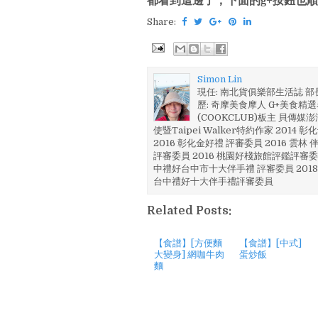
都看到這邊了，下面的g+按鈕也順
Share:
Simon Lin
現任: 南北貨俱樂部生活誌 
歷: 奇摩美食摩人 G+美食精選名
(COOKCLUB)板主 貝傳媒
使暨Taipei Walker特約作家 201
2016 彰化金好禮 評審委員 2016 雲
評審委員 2016 桃園好棧旅館評鑑評審委
中禮好台中市十大伴手禮 評審委員 2018
台中禮好十大伴手禮評審委員
Related Posts:
【食譜】[方便麵
【食譜】[中式]
大變身] 網咖牛肉
蛋炒飯
麵