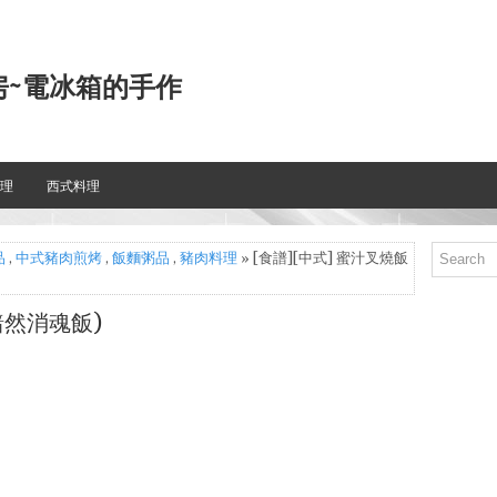
房~電冰箱的手作
理
西式料理
品
,
中式豬肉煎烤
,
飯麵粥品
,
豬肉料理
» [食譜][中式] 蜜汁叉燒飯
黯然消魂飯)