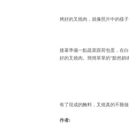
烤好的叉燒肉，就像照片中的樣子
接著準備一點蔬菜跟荷包蛋，在白
好的叉燒肉。簡簡單單的"黯然銷魂飯
有了現成的醃料，叉燒真的不難做!
作者: