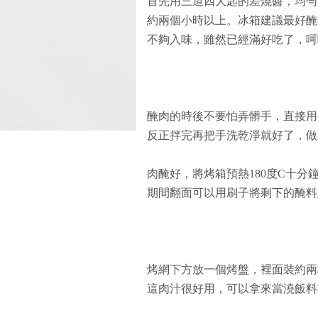
首先用三道四大匙的差燒醬，均勻
約兩個小時以上。冰箱建議最好醃
不夠入味，雖然已經滿好吃了，呵
醃肉的時後不要怕弄髒手，直接用
反正拌完再把手洗乾淨就好了，做
肉醃好，將烤箱預熱180度C十分
期間翻面可以用刷子將剩下的醃料
烤網下方放一個烤盤，裡面裝約兩
這肉汁很好用，可以拿來當澆飯料