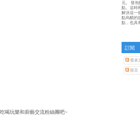
元。 發
點。這時
解決這一
點烏醋的
點，也具
訂閱
發表
留言
吃喝玩樂和廚藝交流粉絲團吧~