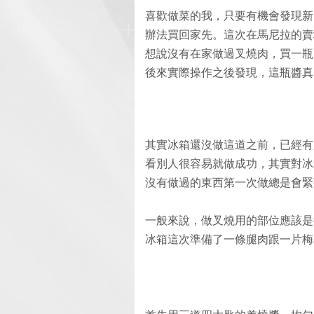
喜歡做菜的我，只要有機會發現新
辦法買回家先。這次在馬尼拉的賣
想說沒有在家做過叉燒肉，買一瓶
後來實際操作之後發現，這瓶醬真
其實冰箱還沒做這道之前，已經有
看別人很容易就做成功，其實對冰
沒有做過的東西第一次做總是會緊張呀
一般來說，做叉燒用的部位應該是
冰箱這次準備了一條腿肉跟一片梅