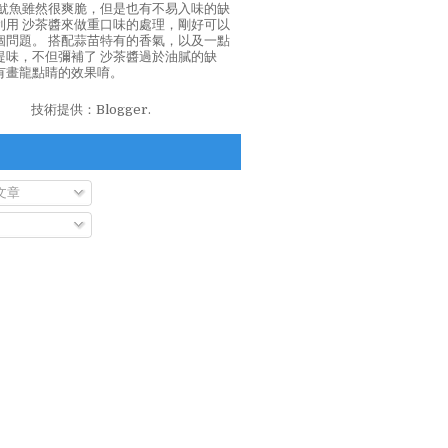
泡魷魚雖然很爽脆，但是也有不易入味的缺
利用 沙茶醬來做重口味的處理，剛好可以
個問題。 搭配蒜苗特有的香氣，以及一點
提味，不但彌補了 沙茶醬過於油膩的缺
有畫龍點睛的效果唷。
技術提供：
Blogger
.
文章