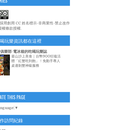
RIES
係採用
創用 CC 姓名標示-非商業性-禁止改作
 授權條款
授權.
喝玩樂資訊都在這裡
俱樂部-電冰箱的吃喝玩樂誌
釜山沙上美食｜台幣900狂嗑活
體「紅蟹吃到飽」！免動手專人
桌邊剝蟹神級服務
ATE THIS PAGE
anguage
▼
作訪問紀錄