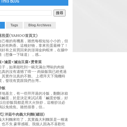
 THIS BLOG
r
Tags
Blog Archives
煎蛋(YAHOO首頁文)
自己種的有機蔥，雖然每根短短小小的，但
真的有夠香。這種好物，拿來煎蛋最棒了！
剛好有之前買回來的澎湖金鉤蝦米，在腦中
（想像一下味道），感...
飯+滷蛋+滷油豆腐+燙青菜
日子，如果能吃到一碗充滿台灣味的肉燥
真的沒有遺憾了唷~~~ 肉燥飯我已經煮過
，其實作法真的不難。 上禮拜天下飛機時
，發現有賣跟我們台灣...
炒飯
拜地基主，有一些拜拜過的冷飯，翻翻冰箱
跟鹹蛋，於是決定來試試看「鹹蛋炒飯」好
 以往炒飯我都是用大火快炒，這種炒法必
以免燒焦。雖然很香，但...
西式] 洋菇牛肉義大利麵(罐頭)
義大利麵來吃了，其實義大利麵算是一種速
，也不失 豪華感喔。我個人因為不喜歡吃