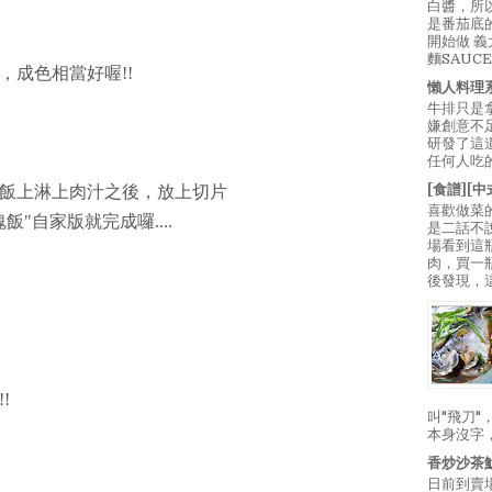
白醬，所
是番茄底
開始做 
麵SAUC
，成色相當好喔!!
懶人料理
牛排只是
嫌創意不
研發了這
任何人吃的
[食譜][
飯上淋上肉汁之後，放上切片
喜歡做菜
"自家版就完成囉....
是二話不
場看到這
肉，買一
後發現，
!
叫"飛刀
本身沒字
香炒沙茶
日前到賣