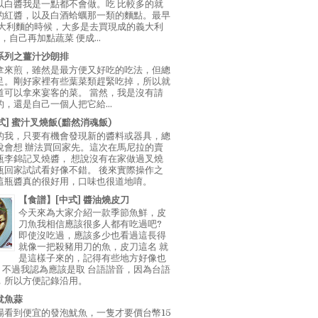
以白醬我是一點都不會做。吃 比較多的就
的紅醬，以及白酒蛤蠣那一類的麵點。最早
義大利麵的時候，大多是去買現成的義大利
E，自己再加點蔬菜 便成...
系列之薑汁沙朗排
拿來煎，雖然是最方便又好吃的吃法，但總
足。剛好家裡有些葉菜類趕緊吃掉，所以就
道可以拿來宴客的菜。 當然，我是沒有請
，還是自己一個人把它給...
中式] 蜜汁叉燒飯(黯然消魂飯)
的我，只要有機會發現新的醬料或器具，總
說會想 辦法買回家先。這次在馬尼拉的賣
瓶李錦記叉燒醬， 想說沒有在家做過叉燒
瓶回家試試看好像不錯。 後來實際操作之
這瓶醬真的很好用，口味也很道地唷。
【食譜】[中式] 醬油燒皮刀
今天來為大家介紹一款季節魚鮮，皮
刀魚我相信應該很多人都有吃過吧?
即使沒吃過，應該多少也看過這長得
就像一把殺豬用刀的魚，皮刀這名 就
是這樣子來的，記得有些地方好像也
"，不過我認為應該是取 台語諧音，因為台語
，所以方便記錄沿用。
魷魚蒜
場看到便宜的發泡魷魚，一隻才要價台幣15