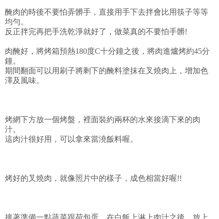
醃肉的時後不要怕弄髒手，直接用手下去拌會比用筷子等等
均勻。
反正拌完再把手洗乾淨就好了，做菜真的不要怕手髒!
肉醃好，將烤箱預熱180度C十分鐘之後，將肉進爐烤約45分
鐘。
期間翻面可以用刷子將剩下的醃料塗抹在叉燒肉上，增加色
澤及風味。
烤網下方放一個烤盤，裡面裝約兩杯的水來接滴下來的肉
汁。
這肉汁很好用，可以拿來當澆飯料喔。
烤好的叉燒肉，就像照片中的樣子，成色相當好喔!!
接著準備一點蔬菜跟荷包蛋，在白飯上淋上肉汁之後，放上