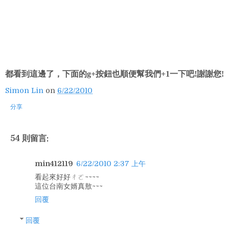
都看到這邊了，下面的g+按鈕也順便幫我們+1一下吧!謝謝您!
Simon Lin
on
6/22/2010
分享
54 則留言:
min412119
6/22/2010 2:37 上午
看起來好好ㄔㄛ~~~~
這位台南女婿真敖~~~
回覆
回覆