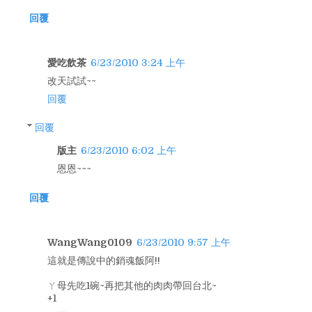
回覆
愛吃飲茶
6/23/2010 3:24 上午
改天試試~~
回覆
回覆
版主
6/23/2010 6:02 上午
恩恩~~~
回覆
WangWang0109
6/23/2010 9:57 上午
這就是傳說中的銷魂飯阿!!
ㄚ母先吃1碗~再把其他的肉肉帶回台北~
+1