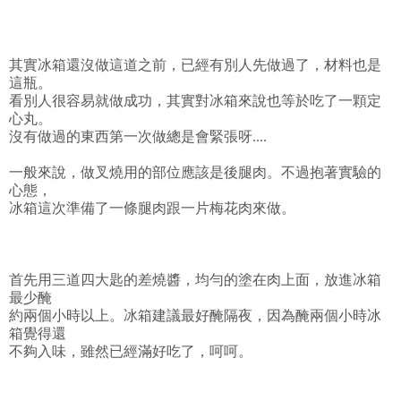
其實冰箱還沒做這道之前，已經有別人先做過了，材料也是
這瓶。
看別人很容易就做成功，其實對冰箱來說也等於吃了一顆定
心丸。
沒有做過的東西第一次做總是會緊張呀....
一般來說，做叉燒用的部位應該是後腿肉。不過抱著實驗的
心態，
冰箱這次準備了一條腿肉跟一片梅花肉來做。
首先用三道四大匙的差燒醬，均勻的塗在肉上面，放進冰箱
最少醃
約兩個小時以上。冰箱建議最好醃隔夜，因為醃兩個小時冰
箱覺得還
不夠入味，雖然已經滿好吃了，呵呵。