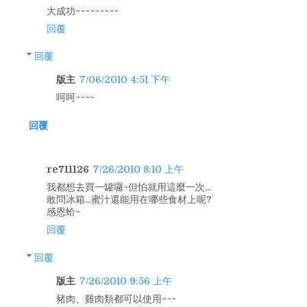
大成功~~~~~~~~~
回覆
回覆
版主
7/06/2010 4:51 下午
呵呵~~~~
回覆
re711126
7/26/2010 8:10 上午
我都想去買一罐囉~但怕就用這麼一次...
敢問冰箱...蜜汁還能用在哪些食材上呢?
感恩蛤~
回覆
回覆
版主
7/26/2010 9:56 上午
豬肉、雞肉類都可以使用~~~