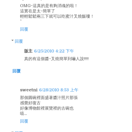
OMG~這真的是有夠消魂的啦！
這實在是太~簡單了
輕輕鬆鬆兩三下就可以吃蜜汁叉燒飯嘍！
回覆
回覆
版主
6/25/2010 4:22 下午
真的有這個醬~叉燒簡單到嚇人說!!!!
回覆
sweetni
6/28/2010 8:53 上午
那個圓碗裡面盛著醬汁照片那張
感覺好復古
好像博物館裡展覽裡的古碗也
嘻...
回覆