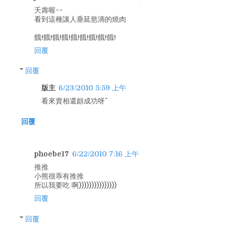
夭壽喔~~
看到這種讓人垂延慾滴的燒肉
餓!餓!餓!餓!餓!餓!餓!餓!餓!
回覆
回覆
版主
6/23/2010 5:59 上午
看來賣相還頗成功呀^^
回覆
phoebe17
6/22/2010 7:16 上午
推推
小熊很乖有推推
所以我要吃 啊)))))))))))))))
回覆
回覆