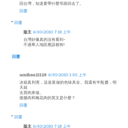
回台灣，知道要帶什麼等路回去了。
回覆
回覆
版主
6/30/2010 7:18 上午
台灣好像真的沒有看到~
不過華人地區應該都有!
回覆
amihsu21128
6/30/2010 1:30 上午
冰箱真利害，這道菜做的色味具全。我還有半瓶醬，明
天就
去買肉來做。
後腿肉和梅花肉的英文是什麼？
回覆
回覆
版主
6/30/2010 7:18 上午