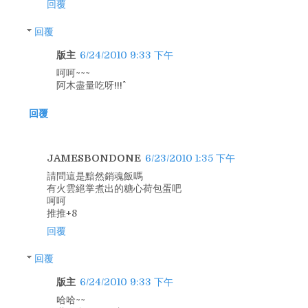
回覆
回覆
版主
6/24/2010 9:33 下午
呵呵~~~
阿木盡量吃呀!!!^^
回覆
JAMESBONDONE
6/23/2010 1:35 下午
請問這是黯然銷魂飯嗎
有火雲絕掌煮出的糖心荷包蛋吧
呵呵
推推+8
回覆
回覆
版主
6/24/2010 9:33 下午
哈哈~~