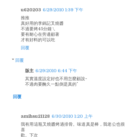
u620203
6/29/2010 1:39 下午
推推
真好用的李錦記叉燒醬
不過要烤45分鐘ㄟ
要有耐心在旁邊顧著
才有好料的可以吃
回覆
回覆
版主
6/29/2010 6:44 下午
其實溫度設定好也不用怎麼顧說~
不過肉要醃久一點倒是真的^^
回覆
amihsu21128
6/30/2010 1:20 上午
我有用這瓶叉燒醬烤過排骨。味道真是棒，我老公也很
喜
歡。下次