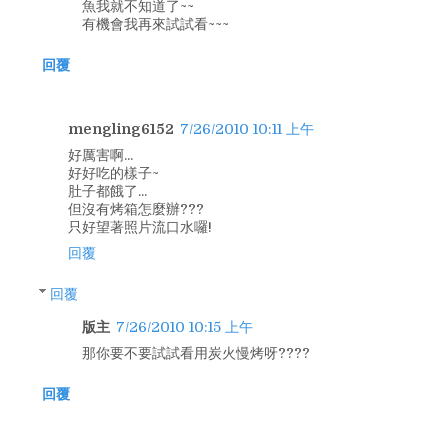
魚我就不知道了~~
有機會我再來試試看~~~
回覆
mengling6152
7/26/2010 10:11 上午
好厲害啊...
好好吃的樣子~
肚子都餓了...
但沒有烤箱怎麼辦???
只好望著照片流口水囉!
回覆
回覆
版主
7/26/2010 10:15 上午
那你要不要試試看用炭火慢烤呀????
回覆