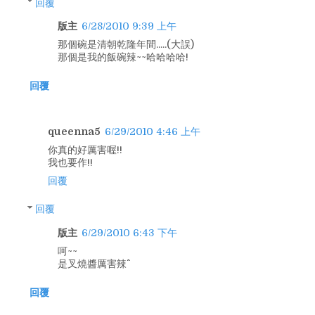
回覆
版主
6/28/2010 9:39 上午
那個碗是清朝乾隆年間.....(大誤)
那個是我的飯碗辣~~哈哈哈哈!
回覆
queenna5
6/29/2010 4:46 上午
你真的好厲害喔!!
我也要作!!
回覆
回覆
版主
6/29/2010 6:43 下午
呵~~
是叉燒醬厲害辣^^
回覆