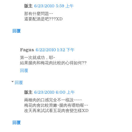
版主
6/23/2010 5:59 上午
那有什麼問題~~
還要配酒是吧???XD
回覆
Fagus
6/22/2010 1:32 下午
第一次就成功，耶~
結果腿肉和梅花肉比較的心得如何??
回覆
回覆
版主
6/23/2010 6:00 上午
兩種肉的口感完全不一樣說~~~~
梅花肉會比較滑嫩~腿肉有嚼勁喔~~
改天再來試試看五花肉會變怎樣XD
回覆