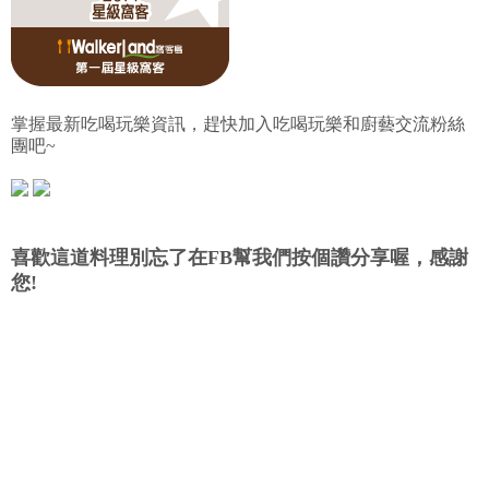
掌握最新吃喝玩樂資訊，趕快加入吃喝玩樂和廚藝交流粉絲
團吧~
喜歡這道料理別忘了在FB幫我們按個讚分享喔，感謝
您!