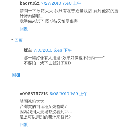
kaoruaki
7/27/2010 7:40 上午
請問一下冰箱大大 我只有在普通量販店 買到他家的蜜
汁烤肉醬耶...
我準備來試了 既期待又怕受傷害
回覆
回覆
版主
7/31/2010 5:43 下午
那一罐好像有人用過~效果好像也不錯內~~~~^^
不要怕，烤下去就對了XD
回覆
s0958757216
8/05/2010 1:59 上午
請問冰箱大大
台灣買的到這種叉燒醬嗎?
因為我到大賣場都沒看到耶....
還是可以用別的醬汁來替代?
回覆