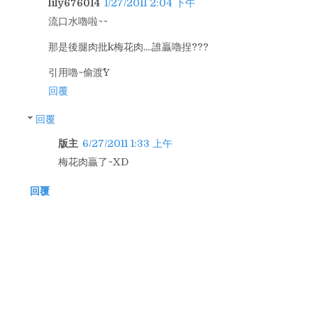
lily676014
1/27/2011 2:04 下午
流口水嚕啦~~
那是後腿肉批k梅花肉....誰贏嚕捏???
引用嚕~偷渡^^Y
回覆
回覆
版主
6/27/2011 1:33 上午
梅花肉贏了~XD
回覆