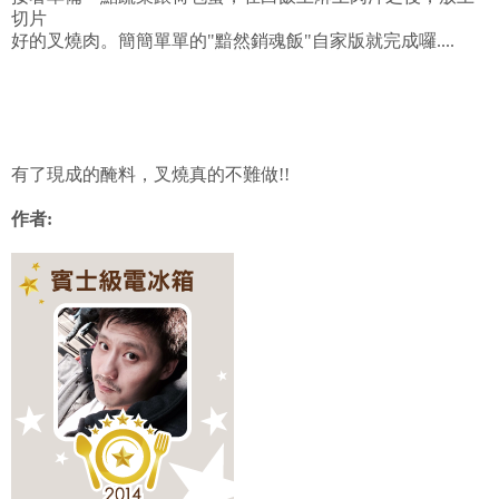
切片
好的叉燒肉。簡簡單單的"黯然銷魂飯"自家版就完成囉....
有了現成的醃料，叉燒真的不難做!!
作者: