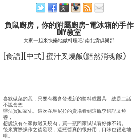
負鼠廚房，你的附屬廚房~電冰箱的手作
DIY教室
大家一起來快樂地做料理吧! 南北貨俱樂部
[食譜][中式] 蜜汁叉燒飯(黯然消魂飯)
喜歡做菜的我，只要有機會發現新的醬料或器具，總是二話
不說會想
辦法買回家先。這次在馬尼拉的賣場看到這瓶李錦記叉燒
醬，
想說沒有在家做過叉燒肉，買一瓶回家試試看好像不錯。
後來實際操作之後發現，這瓶醬真的很好用，口味也很道地
唷。