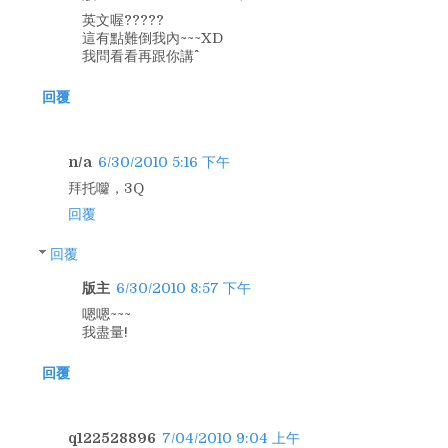
英文喔?????
這有點難倒我內~~~XD
我問看看再跟你講^^
回覆
n/a
6/30/2010 5:16 下午
拜托囖，3Q
回覆
回覆
版主
6/30/2010 8:57 下午
嗯嗯~~~
我盡量!
回覆
q122528896
7/04/2010 9:04 上午