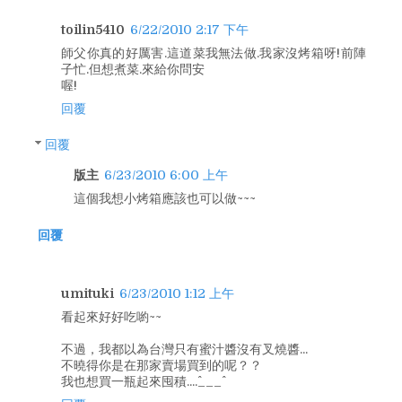
toilin5410
6/22/2010 2:17 下午
師父你真的好厲害.這道菜我無法做.我家沒烤箱呀!前陣
子忙.但想煮菜.來給你問安
喔!
回覆
回覆
版主
6/23/2010 6:00 上午
這個我想小烤箱應該也可以做~~~
回覆
umituki
6/23/2010 1:12 上午
看起來好好吃喲~~
不過，我都以為台灣只有蜜汁醬沒有叉燒醬...
不曉得你是在那家賣場買到的呢？？
我也想買一瓶起來囤積....^___^