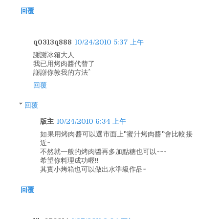
回覆
q0313q888
10/24/2010 5:37 上午
謝謝冰箱大人
我已用烤肉醬代替了
謝謝你教我的方法^^
回覆
回覆
版主
10/24/2010 6:34 上午
如果用烤肉醬可以選市面上"蜜汁烤肉醬"會比較接
近~
不然就一般的烤肉醬再多加點糖也可以~~~
希望你料理成功喔!!
其實小烤箱也可以做出水準級作品~
回覆