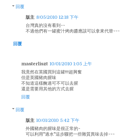
回覆
版主
8/05/2010 12:18 下午
台灣真的沒有看到~~
不過他們有一罐蜜汁烤肉醬應該可以拿來代替~~~
回覆
masterliszt
10/01/2010 1:05 上午
我竟然在英國買到這罐!!!超興奮
但是英國豬肉腥味
不知道這樣醃過可不可以去腥
還是需要用其他的方式去腥
回覆
回覆
版主
10/01/2010 5:42 下午
外國豬肉的腥味是很正常的~
可以利用"過水"這步驟把一些雜質異味去掉~~~