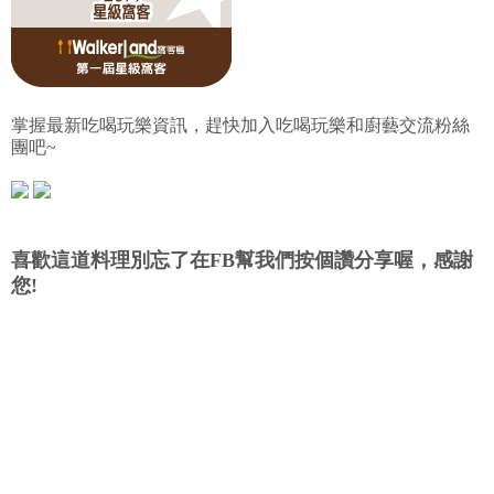
掌握最新吃喝玩樂資訊，趕快加入吃喝玩樂和廚藝交流粉絲
團吧~
喜歡這道料理別忘了在FB幫我們按個讚分享喔，感謝
您!