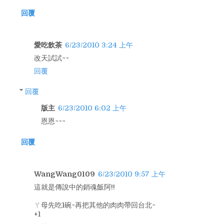
回覆
愛吃飲茶
6/23/2010 3:24 上午
改天試試~~
回覆
回覆
版主
6/23/2010 6:02 上午
恩恩~~~
回覆
WangWang0109
6/23/2010 9:57 上午
這就是傳說中的銷魂飯阿!!
ㄚ母先吃1碗~再把其他的肉肉帶回台北~
+1