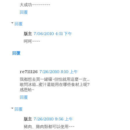
大成功~~~~~~~~~
回覆
回覆
版主
7/06/2010 4:51 下午
呵呵~~~~
回覆
re711126
7/26/2010 8:10 上午
我都想去買一罐囉~但怕就用這麼一次...
敢問冰箱...蜜汁還能用在哪些食材上呢?
感恩蛤~
回覆
回覆
版主
7/26/2010 9:56 上午
豬肉、雞肉類都可以使用~~~