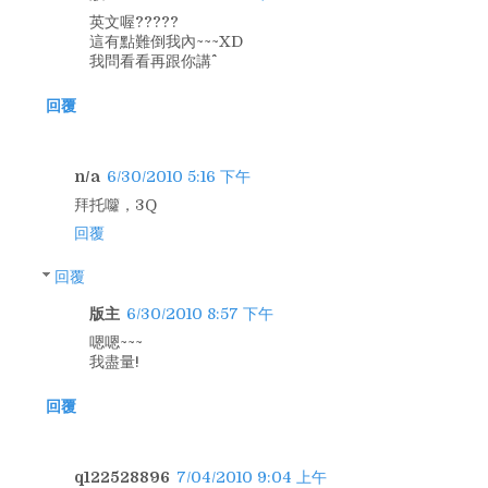
英文喔?????
這有點難倒我內~~~XD
我問看看再跟你講^^
回覆
n/a
6/30/2010 5:16 下午
拜托囖，3Q
回覆
回覆
版主
6/30/2010 8:57 下午
嗯嗯~~~
我盡量!
回覆
q122528896
7/04/2010 9:04 上午