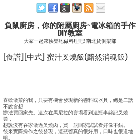
負鼠廚房，你的附屬廚房~電冰箱的手作
DIY教室
大家一起來快樂地做料理吧! 南北貨俱樂部
[食譜][中式] 蜜汁叉燒飯(黯然消魂飯)
喜歡做菜的我，只要有機會發現新的醬料或器具，總是二話
不說會想
辦法買回家先。這次在馬尼拉的賣場看到這瓶李錦記叉燒
醬，
想說沒有在家做過叉燒肉，買一瓶回家試試看好像不錯。
後來實際操作之後發現，這瓶醬真的很好用，口味也很道地
唷。