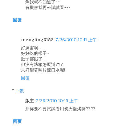
魚我就不知道了~~
有機會我再來試試看~~~
回覆
mengling6152
7/26/2010 10:11 上午
好厲害啊...
好好吃的樣子~
肚子都餓了...
但沒有烤箱怎麼辦???
只好望著照片流口水囉!
回覆
回覆
版主
7/26/2010 10:15 上午
那你要不要試試看用炭火慢烤呀????
回覆