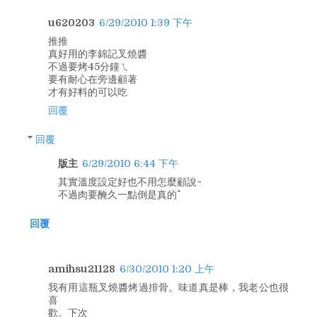
u620203
6/29/2010 1:39 下午
推推
真好用的李錦記叉燒醬
不過要烤45分鐘ㄟ
要有耐心在旁邊顧著
才有好料的可以吃
回覆
回覆
版主
6/29/2010 6:44 下午
其實溫度設定好也不用怎麼顧說~
不過肉要醃久一點倒是真的^^
回覆
amihsu21128
6/30/2010 1:20 上午
我有用這瓶叉燒醬烤過排骨。味道真是棒，我老公也很
喜
歡。下次