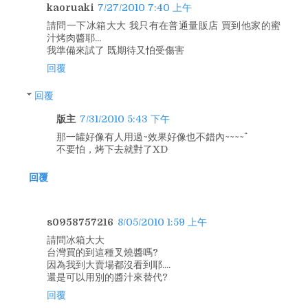
kaoruaki
7/27/2010 7:40 上午
請問一下冰箱大大 我只有在普通量販店 買到他家的蜜
汁烤肉醬耶...
我準備來試了 既期待又怕受傷害
回覆
回覆
版主
7/31/2010 5:43 下午
那一罐好像有人用過~效果好像也不錯內~~~~^^
不要怕，烤下去就對了XD
回覆
s0958757216
8/05/2010 1:59 上午
請問冰箱大大
台灣買的到這種叉燒醬嗎?
因為我到大賣場都沒看到耶....
還是可以用別的醬汁來替代?
回覆