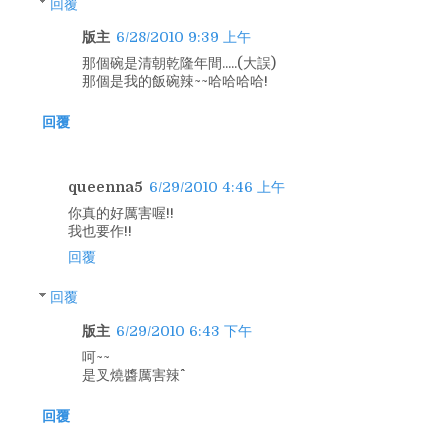
回覆
版主
6/28/2010 9:39 上午
那個碗是清朝乾隆年間.....(大誤)
那個是我的飯碗辣~~哈哈哈哈!
回覆
queenna5
6/29/2010 4:46 上午
你真的好厲害喔!!
我也要作!!
回覆
回覆
版主
6/29/2010 6:43 下午
呵~~
是叉燒醬厲害辣^^
回覆