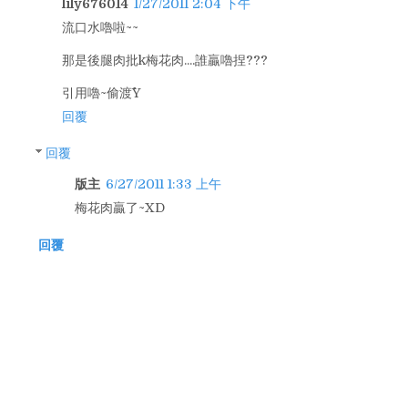
lily676014
1/27/2011 2:04 下午
流口水嚕啦~~
那是後腿肉批k梅花肉....誰贏嚕捏???
引用嚕~偷渡^^Y
回覆
回覆
版主
6/27/2011 1:33 上午
梅花肉贏了~XD
回覆