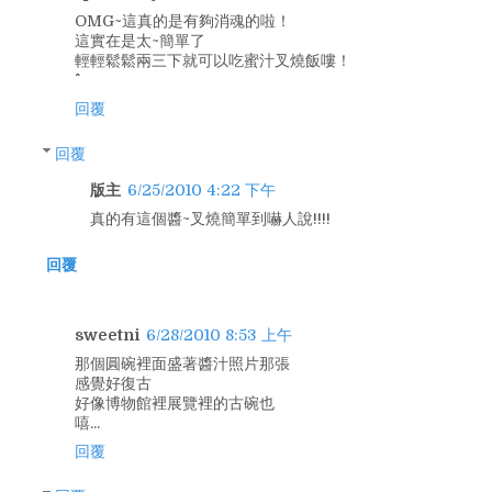
OMG~這真的是有夠消魂的啦！
這實在是太~簡單了
輕輕鬆鬆兩三下就可以吃蜜汁叉燒飯嘍！
回覆
回覆
版主
6/25/2010 4:22 下午
真的有這個醬~叉燒簡單到嚇人說!!!!
回覆
sweetni
6/28/2010 8:53 上午
那個圓碗裡面盛著醬汁照片那張
感覺好復古
好像博物館裡展覽裡的古碗也
嘻...
回覆