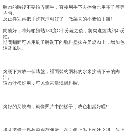
醃肉的時後不要怕弄髒手，直接用手下去拌會比用筷子等等
均勻。
反正拌完再把手洗乾淨就好了，做菜真的不要怕手髒!
肉醃好，將烤箱預熱180度C十分鐘之後，將肉進爐烤約45分
鐘。
期間翻面可以用刷子將剩下的醃料塗抹在叉燒肉上，增加色
澤及風味。
烤網下方放一個烤盤，裡面裝約兩杯的水來接滴下來的肉
汁。
這肉汁很好用，可以拿來當澆飯料喔。
烤好的叉燒肉，就像照片中的樣子，成色相當好喔!!
接著準備一點蔬菜跟荷包蛋，在白飯上淋上肉汁之後，放上