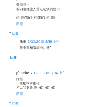
夭壽喔~~
看到這種讓人垂延慾滴的燒肉
餓!餓!餓!餓!餓!餓!餓!餓!餓!
回覆
回覆
版主
6/23/2010 5:59 上午
看來賣相還頗成功呀^^
回覆
phoebe17
6/22/2010 7:16 上午
推推
小熊很乖有推推
所以我要吃 啊)))))))))))))))
回覆
回覆