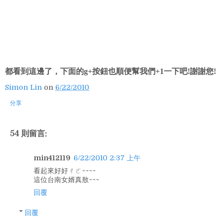
都看到這邊了，下面的g+按鈕也順便幫我們+1一下吧!謝謝您!
Simon Lin
on
6/22/2010
分享
54 則留言:
min412119
6/22/2010 2:37 上午
看起來好好ㄔㄛ~~~~
這位台南女婿真敖~~~
回覆
回覆