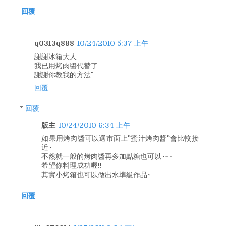
回覆
q0313q888
10/24/2010 5:37 上午
謝謝冰箱大人
我已用烤肉醬代替了
謝謝你教我的方法^^
回覆
回覆
版主
10/24/2010 6:34 上午
如果用烤肉醬可以選市面上"蜜汁烤肉醬"會比較接
近~
不然就一般的烤肉醬再多加點糖也可以~~~
希望你料理成功喔!!
其實小烤箱也可以做出水準級作品~
回覆