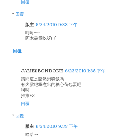
回覆
回覆
版主
6/24/2010 9:33 下午
呵呵~~~
阿木盡量吃呀!!!^^
回覆
JAMESBONDONE
6/23/2010 1:35 下午
請問這是黯然銷魂飯嗎
有火雲絕掌煮出的糖心荷包蛋吧
呵呵
推推+8
回覆
回覆
版主
6/24/2010 9:33 下午
哈哈~~