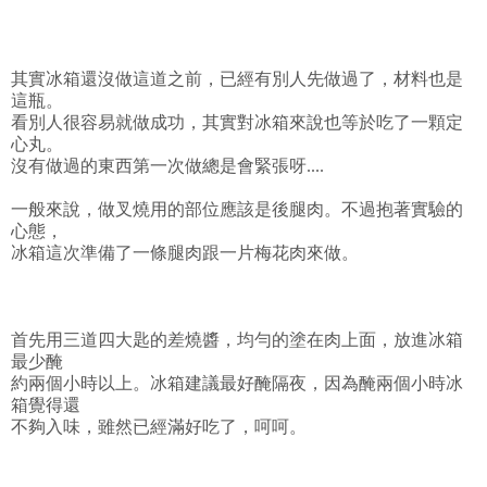
其實冰箱還沒做這道之前，已經有別人先做過了，材料也是
這瓶。
看別人很容易就做成功，其實對冰箱來說也等於吃了一顆定
心丸。
沒有做過的東西第一次做總是會緊張呀....
一般來說，做叉燒用的部位應該是後腿肉。不過抱著實驗的
心態，
冰箱這次準備了一條腿肉跟一片梅花肉來做。
首先用三道四大匙的差燒醬，均勻的塗在肉上面，放進冰箱
最少醃
約兩個小時以上。冰箱建議最好醃隔夜，因為醃兩個小時冰
箱覺得還
不夠入味，雖然已經滿好吃了，呵呵。