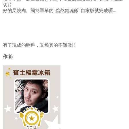
切片
好的叉燒肉。簡簡單單的"黯然銷魂飯"自家版就完成囉....
有了現成的醃料，叉燒真的不難做!!
作者: