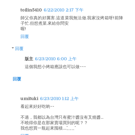
toilin5410
6/22/2010 2:17 下午
師父你真的好厲害.這道菜我無法做.我家沒烤箱呀!前陣
子忙.但想煮菜.來給你問安
喔!
回覆
回覆
版主
6/23/2010 6:00 上午
這個我想小烤箱應該也可以做~~~
回覆
umituki
6/23/2010 1:12 上午
看起來好好吃喲~~
不過，我都以為台灣只有蜜汁醬沒有叉燒醬...
不曉得你是在那家賣場買到的呢？？
我也想買一瓶起來囤積....^___^