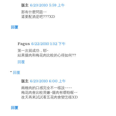
版主
6/23/2010 5:59 上午
那有什麼問題~~
還要配酒是吧???XD
回覆
Fagus
6/22/2010 1:32 下午
第一次就成功，耶~
結果腿肉和梅花肉比較的心得如何??
回覆
回覆
版主
6/23/2010 6:00 上午
兩種肉的口感完全不一樣說~~~~
梅花肉會比較滑嫩~腿肉有嚼勁喔~~
改天再來試試看五花肉會變怎樣XD
回覆