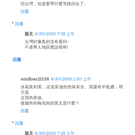
回台灣，知道要帶什麼等路回去了。
回覆
回覆
版主
6/30/2010 7:18 上午
台灣好像真的沒有看到~
不過華人地區應該都有!
回覆
amihsu21128
6/30/2010 1:30 上午
冰箱真利害，這道菜做的色味具全。我還有半瓶醬，明
天就
去買肉來做。
後腿肉和梅花肉的英文是什麼？
回覆
回覆
版主
6/30/2010 7:18 上午