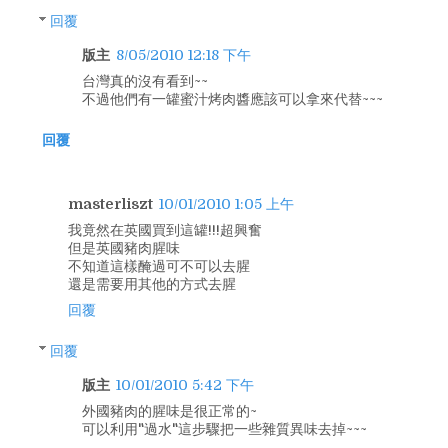
回覆
版主
8/05/2010 12:18 下午
台灣真的沒有看到~~
不過他們有一罐蜜汁烤肉醬應該可以拿來代替~~~
回覆
masterliszt
10/01/2010 1:05 上午
我竟然在英國買到這罐!!!超興奮
但是英國豬肉腥味
不知道這樣醃過可不可以去腥
還是需要用其他的方式去腥
回覆
回覆
版主
10/01/2010 5:42 下午
外國豬肉的腥味是很正常的~
可以利用"過水"這步驟把一些雜質異味去掉~~~