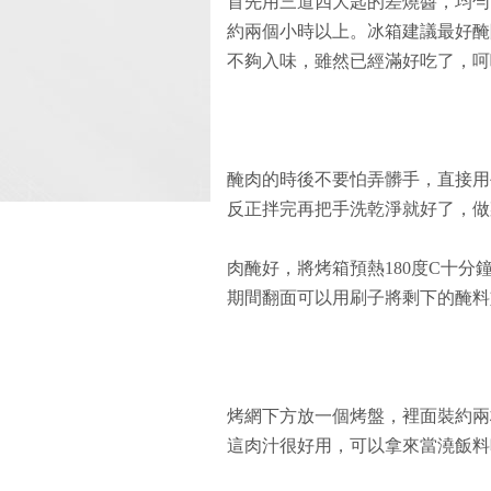
首先用三道四大匙的差燒醬，均勻
約兩個小時以上。冰箱建議最好醃
不夠入味，雖然已經滿好吃了，呵
醃肉的時後不要怕弄髒手，直接用
反正拌完再把手洗乾淨就好了，做
肉醃好，將烤箱預熱180度C十分
期間翻面可以用刷子將剩下的醃料
烤網下方放一個烤盤，裡面裝約兩
這肉汁很好用，可以拿來當澆飯料