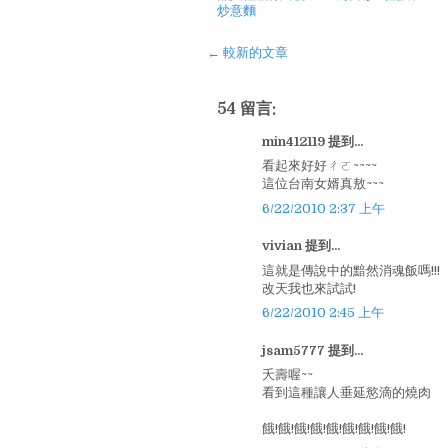
炒意麵
← 較新的文章
54 留言:
min412119 提到...
看起來好好ㄔㄛ~~~~
這位台南女婿真敖~~~
6/22/2010 2:37 上午
vivian 提到...
這就是傳說中的黯然消魂飯嗎!!!
改天我也來試試!
6/22/2010 2:45 上午
jsam5777 提到...
夭壽喔~~
看到這種讓人垂延慾滴的燒肉
餓!餓!餓!餓!餓!餓!餓!餓!餓!