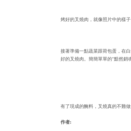
烤好的叉燒肉，就像照片中的樣子
接著準備一點蔬菜跟荷包蛋，在白
好的叉燒肉。簡簡單單的"黯然銷魂飯
有了現成的醃料，叉燒真的不難做!
作者: