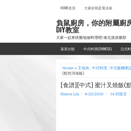
HOME首頁
大家好我是電冰箱
負鼠廚房，你的附屬廚
DIY教室
大家一起來快樂地做料理吧! 南北貨俱樂部
菜系分類
中式料理(CHINESE)
日式料
Home
»
叉燒肉
,
中式料理
,
中式飯麵粥
(黯然消魂飯)
[食譜][中式] 蜜汁叉燒飯(
Simon Lin
6/22/2010
54 則留言