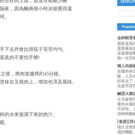
SEARCH
的塗在肉上面，放進冰箱最少醃
隔夜，因為醃兩個小時冰箱覺得還
呵。
Popula
金鉤蝦香蔥
朋友送我
是那蔥味
手下去拌會比用筷子等等均勻。
冰箱裡面
菜真的不要怕手髒!
跑一次空槍
懶人肉燥
在國外的
鐘之後，將肉進爐烤約45分鐘。
飯，人生也
好多次了
塗抹在叉燒肉上，增加色澤及風味。
去超市採買
鹹蛋火腿
今天家裡
看到火腿
不好吃。
須時時翻鍋
杯的水來接滴下來的肉汁。
[食譜][
喔。
很久沒煮
成的麵點