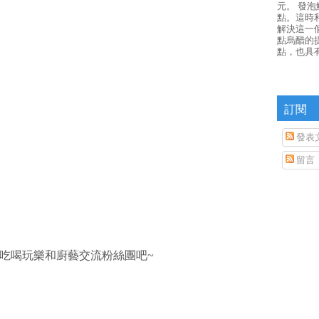
元。 發
點。這時
解決這一
點烏醋的
點，也具
訂閱
發表
留言
吃喝玩樂和廚藝交流粉絲團吧~