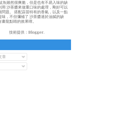
泡魷魚雖然很爽脆，但是也有不易入味的缺
利用 沙茶醬來做重口味的處理，剛好可以
個問題。 搭配蒜苗特有的香氣，以及一點
提味，不但彌補了 沙茶醬過於油膩的缺
有畫龍點睛的效果唷。
技術提供：
Blogger
.
文章