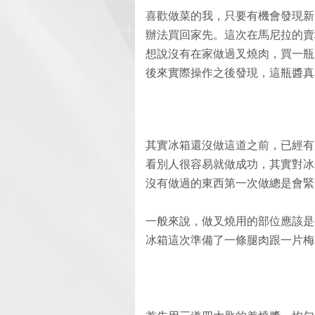
喜歡做菜的我，只要有機會發現新
辦法買回家先。這次在馬尼拉的賣
想說沒有在家做過叉燒肉，買一瓶
後來實際操作之後發現，這瓶醬真
其實冰箱還沒做這道之前，已經有
看別人很容易就做成功，其實對冰
沒有做過的東西第一次做總是會緊張呀
一般來說，做叉燒用的部位應該是
冰箱這次準備了一條腿肉跟一片梅