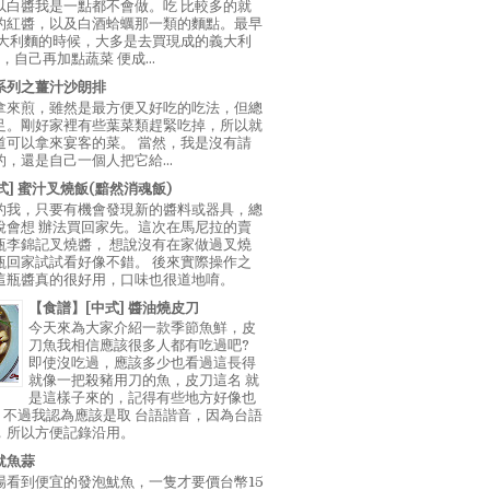
以白醬我是一點都不會做。吃 比較多的就
的紅醬，以及白酒蛤蠣那一類的麵點。最早
義大利麵的時候，大多是去買現成的義大利
E，自己再加點蔬菜 便成...
系列之薑汁沙朗排
拿來煎，雖然是最方便又好吃的吃法，但總
足。剛好家裡有些葉菜類趕緊吃掉，所以就
道可以拿來宴客的菜。 當然，我是沒有請
，還是自己一個人把它給...
中式] 蜜汁叉燒飯(黯然消魂飯)
的我，只要有機會發現新的醬料或器具，總
說會想 辦法買回家先。這次在馬尼拉的賣
瓶李錦記叉燒醬， 想說沒有在家做過叉燒
瓶回家試試看好像不錯。 後來實際操作之
這瓶醬真的很好用，口味也很道地唷。
【食譜】[中式] 醬油燒皮刀
今天來為大家介紹一款季節魚鮮，皮
刀魚我相信應該很多人都有吃過吧?
即使沒吃過，應該多少也看過這長得
就像一把殺豬用刀的魚，皮刀這名 就
是這樣子來的，記得有些地方好像也
"，不過我認為應該是取 台語諧音，因為台語
，所以方便記錄沿用。
魷魚蒜
場看到便宜的發泡魷魚，一隻才要價台幣15