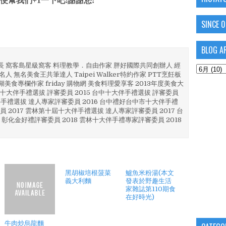
便幫我們+1一下吧!謝謝您!
SINCE 
BLOG A
部長 窩客島星級窩客 料理教學．自由作家 胖好國際共同創辦人 經
人 無名美食王共筆達人 Taipei Walker特約作家 PTT烹飪板
澎湖美食專欄作家 friday 購物網 美食料理愛享客 2013年度美食大
4 彰化十大伴手禮選拔 評審委員 2015 台中十大伴手禮選拔 評審委員
林 伴手禮選拔 達人專家評審委員 2016 台中禮好台中市十大伴手禮
員 2017 雲林第十屆十大伴手禮選拔 達人專家評審委員 2017 台
 彰化金好禮評審委員 2018 雲林十大伴手禮專家評審委員 2018
黑胡椒培根菠菜
鱸魚米粉湯(本文
義大利麵
發表於野趣生活
家雜誌第110期食
在好時光)
牛肉炒烏龍麵