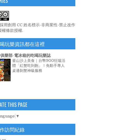
RIES
係採用
創用 CC 姓名標示-非商業性-禁止改作
 授權條款
授權.
喝玩樂資訊都在這裡
俱樂部-電冰箱的吃喝玩樂誌
釜山沙上美食｜台幣900狂嗑活
體「紅蟹吃到飽」！免動手專人
桌邊剝蟹神級服務
ATE THIS PAGE
anguage
▼
作訪問紀錄