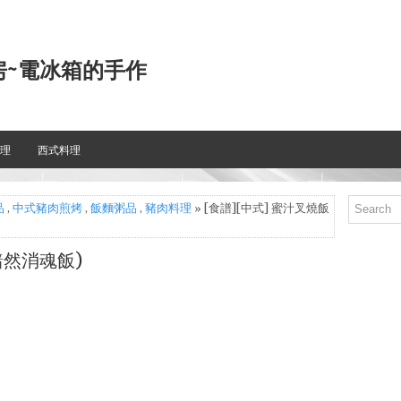
房~電冰箱的手作
理
西式料理
品
,
中式豬肉煎烤
,
飯麵粥品
,
豬肉料理
» [食譜][中式] 蜜汁叉燒飯
黯然消魂飯)