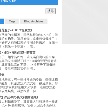
 THIS BLOG
r
Tags
Blog Archives
煎蛋(YAHOO首頁文)
自己種的有機蔥，雖然每根短短小小的，但
真的有夠香。這種好物，拿來煎蛋最棒了！
剛好有之前買回來的澎湖金鉤蝦米，在腦中
（想像一下味道），感...
飯+滷蛋+滷油豆腐+燙青菜
日子，如果能吃到一碗充滿台灣味的肉燥
真的沒有遺憾了唷~~~ 肉燥飯我已經煮過
，其實作法真的不難。 上禮拜天下飛機時
，發現有賣跟我們台灣...
炒飯
拜地基主，有一些拜拜過的冷飯，翻翻冰箱
跟鹹蛋，於是決定來試試看「鹹蛋炒飯」好
 以往炒飯我都是用大火快炒，這種炒法必
以免燒焦。雖然很香，但...
西式] 洋菇牛肉義大利麵(罐頭)
義大利麵來吃了，其實義大利麵算是一種速
，也不失 豪華感喔。我個人因為不喜歡吃