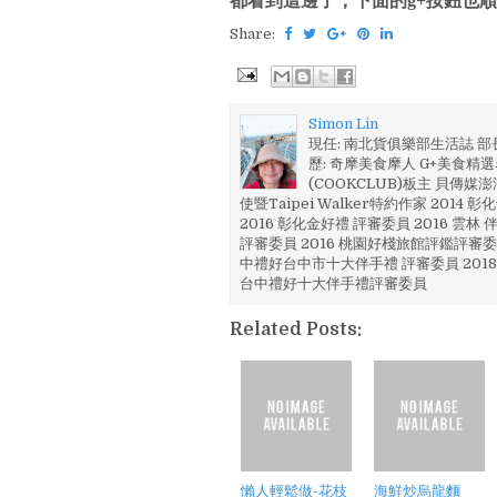
都看到這邊了，下面的g+按鈕也順
Share:
Simon Lin
現任: 南北貨俱樂部生活誌 
歷: 奇摩美食摩人 G+美食精選名
(COOKCLUB)板主 貝傳媒
使暨Taipei Walker特約作家 201
2016 彰化金好禮 評審委員 2016 雲
評審委員 2016 桃園好棧旅館評鑑評審委
中禮好台中市十大伴手禮 評審委員 2018
台中禮好十大伴手禮評審委員
Related Posts:
懶人輕鬆做-花枝
海鮮炒烏龍麵