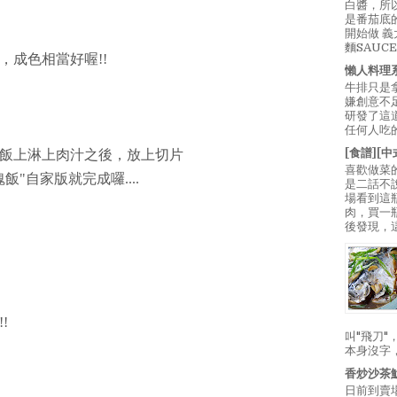
白醬，所
是番茄底
開始做 
麵SAUC
，成色相當好喔!!
懶人料理
牛排只是
嫌創意不
研發了這
任何人吃的
[食譜][
飯上淋上肉汁之後，放上切片
喜歡做菜
"自家版就完成囉....
是二話不
場看到這
肉，買一
後發現，
!
叫"飛刀
本身沒字
香炒沙茶
日前到賣