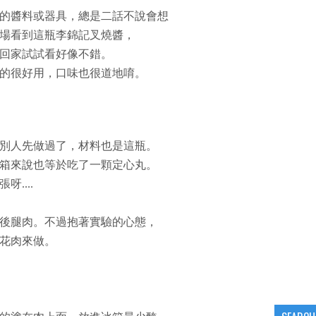
的醬料或器具，總是二話不說會想
場看到這瓶李錦記叉燒醬，
回家試試看好像不錯。
的很好用，口味也很道地唷。
別人先做過了，材料也是這瓶。
箱來說也等於吃了一顆定心丸。
....
後腿肉。不過抱著實驗的心態，
花肉來做。