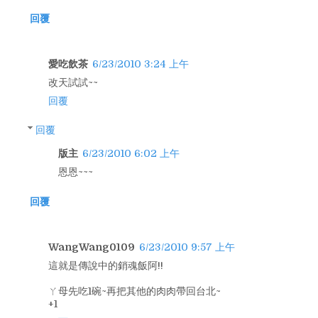
回覆
愛吃飲茶
6/23/2010 3:24 上午
改天試試~~
回覆
回覆
版主
6/23/2010 6:02 上午
恩恩~~~
回覆
WangWang0109
6/23/2010 9:57 上午
這就是傳說中的銷魂飯阿!!
ㄚ母先吃1碗~再把其他的肉肉帶回台北~
+1