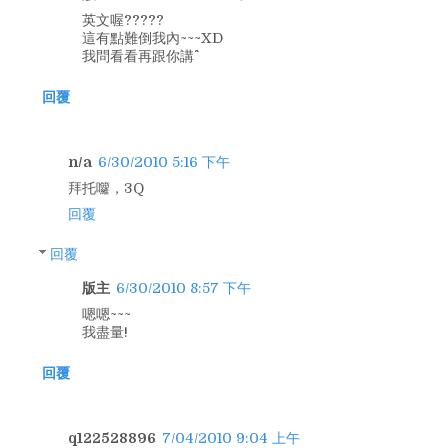
英文喔?????
這有點難倒我內~~~XD
我問看看再跟你講^^
回覆
n/a
6/30/2010 5:16 下午
拜托囖，3Q
回覆
回覆
版主
6/30/2010 8:57 下午
嗯嗯~~~
我盡量!
回覆
q122528896
7/04/2010 9:04 上午