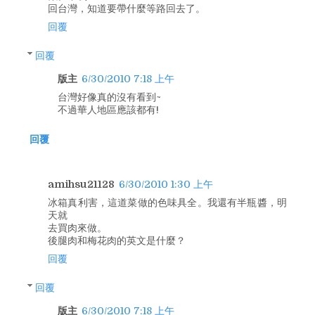
回台灣，知道要帶什麼等路回去了。
回覆
回覆
版主
6/30/2010 7:18 上午
台灣好像真的沒有看到~
不過華人地區應該都有!
回覆
amihsu21128
6/30/2010 1:30 上午
冰箱真利害，這道菜做的色味具全。我還有半瓶醬，明
天就
去買肉來做。
後腿肉和梅花肉的英文是什麼？
回覆
回覆
版主
6/30/2010 7:18 上午