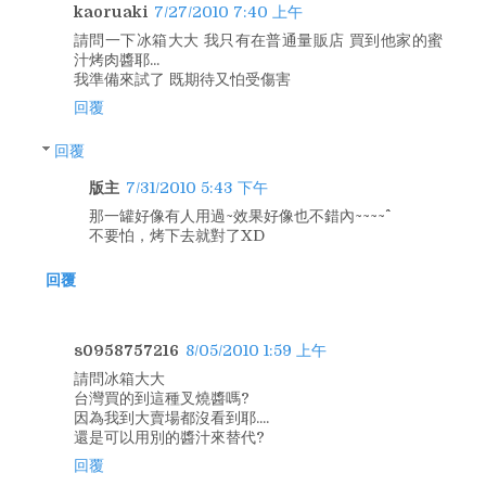
kaoruaki
7/27/2010 7:40 上午
請問一下冰箱大大 我只有在普通量販店 買到他家的蜜
汁烤肉醬耶...
我準備來試了 既期待又怕受傷害
回覆
回覆
版主
7/31/2010 5:43 下午
那一罐好像有人用過~效果好像也不錯內~~~~^^
不要怕，烤下去就對了XD
回覆
s0958757216
8/05/2010 1:59 上午
請問冰箱大大
台灣買的到這種叉燒醬嗎?
因為我到大賣場都沒看到耶....
還是可以用別的醬汁來替代?
回覆