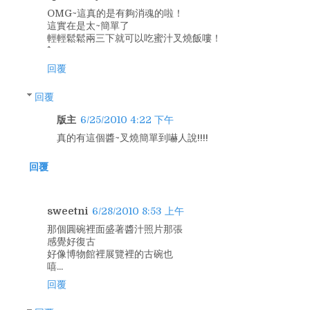
OMG~這真的是有夠消魂的啦！
這實在是太~簡單了
輕輕鬆鬆兩三下就可以吃蜜汁叉燒飯嘍！
回覆
回覆
版主
6/25/2010 4:22 下午
真的有這個醬~叉燒簡單到嚇人說!!!!
回覆
sweetni
6/28/2010 8:53 上午
那個圓碗裡面盛著醬汁照片那張
感覺好復古
好像博物館裡展覽裡的古碗也
嘻...
回覆