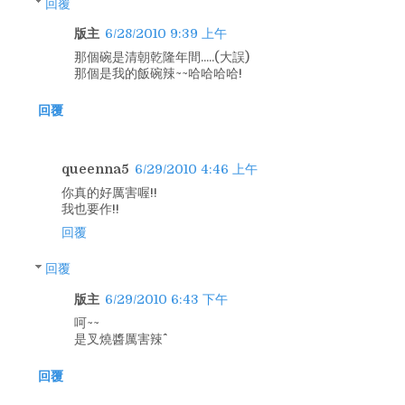
回覆
版主
6/28/2010 9:39 上午
那個碗是清朝乾隆年間.....(大誤)
那個是我的飯碗辣~~哈哈哈哈!
回覆
queenna5
6/29/2010 4:46 上午
你真的好厲害喔!!
我也要作!!
回覆
回覆
版主
6/29/2010 6:43 下午
呵~~
是叉燒醬厲害辣^^
回覆