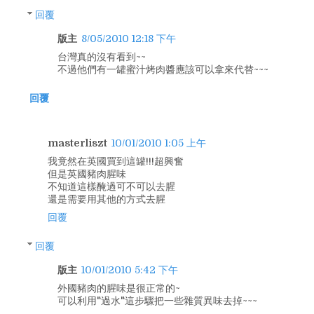
回覆
版主
8/05/2010 12:18 下午
台灣真的沒有看到~~
不過他們有一罐蜜汁烤肉醬應該可以拿來代替~~~
回覆
masterliszt
10/01/2010 1:05 上午
我竟然在英國買到這罐!!!超興奮
但是英國豬肉腥味
不知道這樣醃過可不可以去腥
還是需要用其他的方式去腥
回覆
回覆
版主
10/01/2010 5:42 下午
外國豬肉的腥味是很正常的~
可以利用"過水"這步驟把一些雜質異味去掉~~~