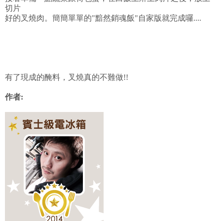
切片
好的叉燒肉。簡簡單單的"黯然銷魂飯"自家版就完成囉....
有了現成的醃料，叉燒真的不難做!!
作者: