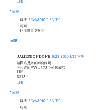
回覆
回覆
版主
6/24/2010 9:33 下午
呵呵~~~
阿木盡量吃呀!!!^^
回覆
JAMESBONDONE
6/23/2010 1:35 下午
請問這是黯然銷魂飯嗎
有火雲絕掌煮出的糖心荷包蛋吧
呵呵
推推+8
回覆
回覆
版主
6/24/2010 9:33 下午
哈哈~~