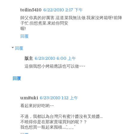
toilin5410
6/22/2010 2:17 下午
師父你真的好厲害.這道菜我無法做.我家沒烤箱呀!前陣
子忙.但想煮菜.來給你問安
喔!
回覆
回覆
版主
6/23/2010 6:00 上午
這個我想小烤箱應該也可以做~~~
回覆
umituki
6/23/2010 1:12 上午
看起來好好吃喲~~
不過，我都以為台灣只有蜜汁醬沒有叉燒醬...
不曉得你是在那家賣場買到的呢？？
我也想買一瓶起來囤積....^___^