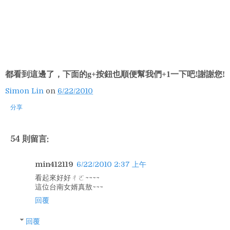
都看到這邊了，下面的g+按鈕也順便幫我們+1一下吧!謝謝您!
Simon Lin
on
6/22/2010
分享
54 則留言:
min412119
6/22/2010 2:37 上午
看起來好好ㄔㄛ~~~~
這位台南女婿真敖~~~
回覆
回覆