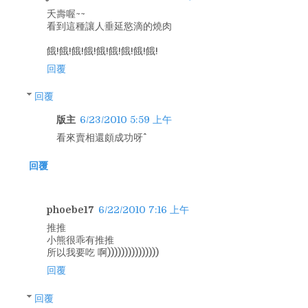
夭壽喔~~
看到這種讓人垂延慾滴的燒肉
餓!餓!餓!餓!餓!餓!餓!餓!餓!
回覆
回覆
版主
6/23/2010 5:59 上午
看來賣相還頗成功呀^^
回覆
phoebe17
6/22/2010 7:16 上午
推推
小熊很乖有推推
所以我要吃 啊)))))))))))))))
回覆
回覆