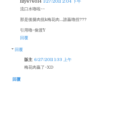
lily676014
1/27/2011 2:04 下午
流口水嚕啦~~
那是後腿肉批k梅花肉....誰贏嚕捏???
引用嚕~偷渡^^Y
回覆
回覆
版主
6/27/2011 1:33 上午
梅花肉贏了~XD
回覆