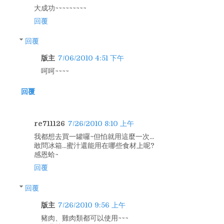
大成功~~~~~~~~~
回覆
回覆
版主
7/06/2010 4:51 下午
呵呵~~~~
回覆
re711126
7/26/2010 8:10 上午
我都想去買一罐囉~但怕就用這麼一次...
敢問冰箱...蜜汁還能用在哪些食材上呢?
感恩蛤~
回覆
回覆
版主
7/26/2010 9:56 上午
豬肉、雞肉類都可以使用~~~