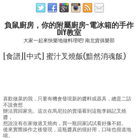
負鼠廚房，你的附屬廚房~電冰箱的手作
DIY教室
大家一起來快樂地做料理吧! 南北貨俱樂部
[食譜][中式] 蜜汁叉燒飯(黯然消魂飯)
喜歡做菜的我，只要有機會發現新的醬料或器具，總是二話
不說會想
辦法買回家先。這次在馬尼拉的賣場看到這瓶李錦記叉燒
醬，
想說沒有在家做過叉燒肉，買一瓶回家試試看好像不錯。
後來實際操作之後發現，這瓶醬真的很好用，口味也很道地
唷。