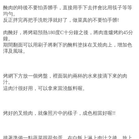
醃肉的時後不要怕弄髒手，直接用手下去拌會比用筷子等等
均勻。
反正拌完再把手洗乾淨就好了，做菜真的不要怕手髒!
肉醃好，將烤箱預熱180度C十分鐘之後，將肉進爐烤約45分
鐘。
期間翻面可以用刷子將剩下的醃料塗抹在叉燒肉上，增加色
澤及風味。
烤網下方放一個烤盤，裡面裝約兩杯的水來接滴下來的肉
汁。
這肉汁很好用，可以拿來當澆飯料喔。
烤好的叉燒肉，就像照片中的樣子，成色相當好喔!!
接著準備一點蔬菜跟荷包蛋，在白飯上淋上肉汁之後，放上