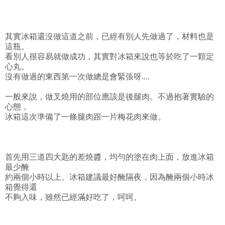
其實冰箱還沒做這道之前，已經有別人先做過了，材料也是
這瓶。
看別人很容易就做成功，其實對冰箱來說也等於吃了一顆定
心丸。
沒有做過的東西第一次做總是會緊張呀....
一般來說，做叉燒用的部位應該是後腿肉。不過抱著實驗的
心態，
冰箱這次準備了一條腿肉跟一片梅花肉來做。
首先用三道四大匙的差燒醬，均勻的塗在肉上面，放進冰箱
最少醃
約兩個小時以上。冰箱建議最好醃隔夜，因為醃兩個小時冰
箱覺得還
不夠入味，雖然已經滿好吃了，呵呵。