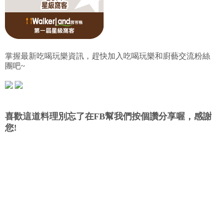
掌握最新吃喝玩樂資訊，趕快加入吃喝玩樂和廚藝交流粉絲
團吧~
喜歡這道料理別忘了在FB幫我們按個讚分享喔，感謝
您!