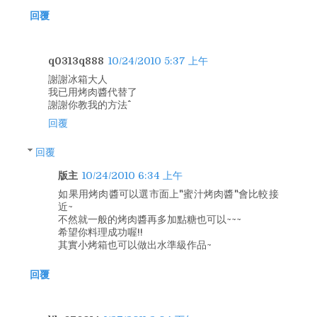
回覆
q0313q888
10/24/2010 5:37 上午
謝謝冰箱大人
我已用烤肉醬代替了
謝謝你教我的方法^^
回覆
回覆
版主
10/24/2010 6:34 上午
如果用烤肉醬可以選市面上"蜜汁烤肉醬"會比較接
近~
不然就一般的烤肉醬再多加點糖也可以~~~
希望你料理成功喔!!
其實小烤箱也可以做出水準級作品~
回覆