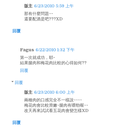
版主
6/23/2010 5:59 上午
那有什麼問題~~
還要配酒是吧???XD
回覆
Fagus
6/22/2010 1:32 下午
第一次就成功，耶~
結果腿肉和梅花肉比較的心得如何??
回覆
回覆
版主
6/23/2010 6:00 上午
兩種肉的口感完全不一樣說~~~~
梅花肉會比較滑嫩~腿肉有嚼勁喔~~
改天再來試試看五花肉會變怎樣XD
回覆