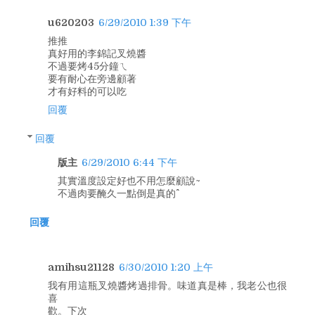
u620203
6/29/2010 1:39 下午
推推
真好用的李錦記叉燒醬
不過要烤45分鐘ㄟ
要有耐心在旁邊顧著
才有好料的可以吃
回覆
回覆
版主
6/29/2010 6:44 下午
其實溫度設定好也不用怎麼顧說~
不過肉要醃久一點倒是真的^^
回覆
amihsu21128
6/30/2010 1:20 上午
我有用這瓶叉燒醬烤過排骨。味道真是棒，我老公也很
喜
歡。下次