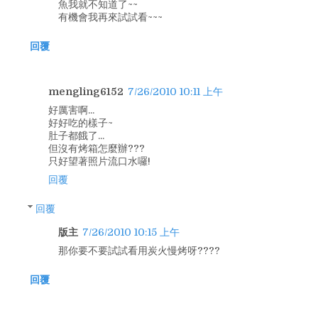
魚我就不知道了~~
有機會我再來試試看~~~
回覆
mengling6152
7/26/2010 10:11 上午
好厲害啊...
好好吃的樣子~
肚子都餓了...
但沒有烤箱怎麼辦???
只好望著照片流口水囉!
回覆
回覆
版主
7/26/2010 10:15 上午
那你要不要試試看用炭火慢烤呀????
回覆