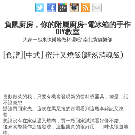
負鼠廚房，你的附屬廚房~電冰箱的手作
DIY教室
大家一起來快樂地做料理吧! 南北貨俱樂部
[食譜][中式] 蜜汁叉燒飯(黯然消魂飯)
喜歡做菜的我，只要有機會發現新的醬料或器具，總是二話
不說會想
辦法買回家先。這次在馬尼拉的賣場看到這瓶李錦記叉燒
醬，
想說沒有在家做過叉燒肉，買一瓶回家試試看好像不錯。
後來實際操作之後發現，這瓶醬真的很好用，口味也很道地
唷。