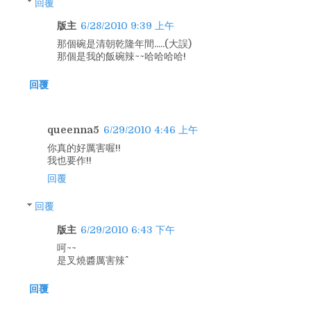
回覆
版主
6/28/2010 9:39 上午
那個碗是清朝乾隆年間.....(大誤)
那個是我的飯碗辣~~哈哈哈哈!
回覆
queenna5
6/29/2010 4:46 上午
你真的好厲害喔!!
我也要作!!
回覆
回覆
版主
6/29/2010 6:43 下午
呵~~
是叉燒醬厲害辣^^
回覆