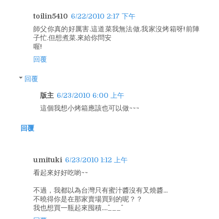
toilin5410
6/22/2010 2:17 下午
師父你真的好厲害.這道菜我無法做.我家沒烤箱呀!前陣
子忙.但想煮菜.來給你問安
喔!
回覆
回覆
版主
6/23/2010 6:00 上午
這個我想小烤箱應該也可以做~~~
回覆
umituki
6/23/2010 1:12 上午
看起來好好吃喲~~
不過，我都以為台灣只有蜜汁醬沒有叉燒醬...
不曉得你是在那家賣場買到的呢？？
我也想買一瓶起來囤積....^___^