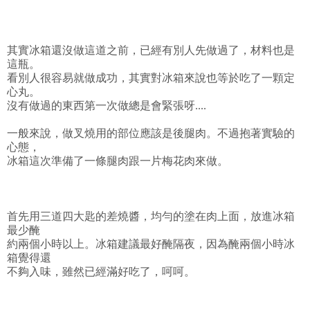
其實冰箱還沒做這道之前，已經有別人先做過了，材料也是
這瓶。
看別人很容易就做成功，其實對冰箱來說也等於吃了一顆定
心丸。
沒有做過的東西第一次做總是會緊張呀....
一般來說，做叉燒用的部位應該是後腿肉。不過抱著實驗的
心態，
冰箱這次準備了一條腿肉跟一片梅花肉來做。
首先用三道四大匙的差燒醬，均勻的塗在肉上面，放進冰箱
最少醃
約兩個小時以上。冰箱建議最好醃隔夜，因為醃兩個小時冰
箱覺得還
不夠入味，雖然已經滿好吃了，呵呵。