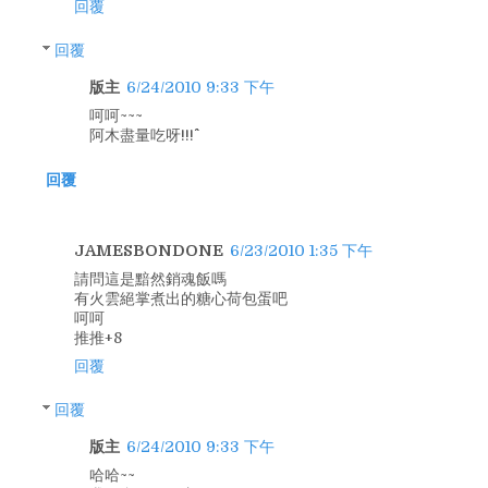
回覆
回覆
版主
6/24/2010 9:33 下午
呵呵~~~
阿木盡量吃呀!!!^^
回覆
JAMESBONDONE
6/23/2010 1:35 下午
請問這是黯然銷魂飯嗎
有火雲絕掌煮出的糖心荷包蛋吧
呵呵
推推+8
回覆
回覆
版主
6/24/2010 9:33 下午
哈哈~~