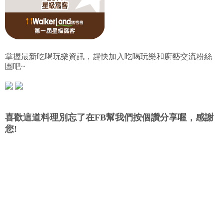
掌握最新吃喝玩樂資訊，趕快加入吃喝玩樂和廚藝交流粉絲
團吧~
喜歡這道料理別忘了在FB幫我們按個讚分享喔，感謝
您!