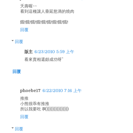
夭壽喔~~
看到這種讓人垂延慾滴的燒肉
餓!餓!餓!餓!餓!餓!餓!餓!餓!
回覆
回覆
版主
6/23/2010 5:59 上午
看來賣相還頗成功呀^^
回覆
phoebe17
6/22/2010 7:16 上午
推推
小熊很乖有推推
所以我要吃 啊)))))))))))))))
回覆
回覆