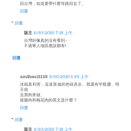
回台灣，知道要帶什麼等路回去了。
回覆
回覆
版主
6/30/2010 7:18 上午
台灣好像真的沒有看到~
不過華人地區應該都有!
回覆
amihsu21128
6/30/2010 1:30 上午
冰箱真利害，這道菜做的色味具全。我還有半瓶醬，明
天就
去買肉來做。
後腿肉和梅花肉的英文是什麼？
回覆
回覆
版主
6/30/2010 7:18 上午