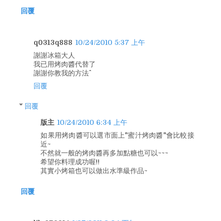
回覆
q0313q888
10/24/2010 5:37 上午
謝謝冰箱大人
我已用烤肉醬代替了
謝謝你教我的方法^^
回覆
回覆
版主
10/24/2010 6:34 上午
如果用烤肉醬可以選市面上"蜜汁烤肉醬"會比較接
近~
不然就一般的烤肉醬再多加點糖也可以~~~
希望你料理成功喔!!
其實小烤箱也可以做出水準級作品~
回覆