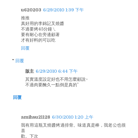
u620203
6/29/2010 1:39 下午
推推
真好用的李錦記叉燒醬
不過要烤45分鐘ㄟ
要有耐心在旁邊顧著
才有好料的可以吃
回覆
回覆
版主
6/29/2010 6:44 下午
其實溫度設定好也不用怎麼顧說~
不過肉要醃久一點倒是真的^^
回覆
amihsu21128
6/30/2010 1:20 上午
我有用這瓶叉燒醬烤過排骨。味道真是棒，我老公也很
喜
歡。下次