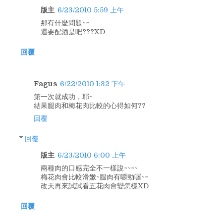
版主
6/23/2010 5:59 上午
那有什麼問題~~
還要配酒是吧???XD
回覆
Fagus
6/22/2010 1:32 下午
第一次就成功，耶~
結果腿肉和梅花肉比較的心得如何??
回覆
回覆
版主
6/23/2010 6:00 上午
兩種肉的口感完全不一樣說~~~~
梅花肉會比較滑嫩~腿肉有嚼勁喔~~
改天再來試試看五花肉會變怎樣XD
回覆