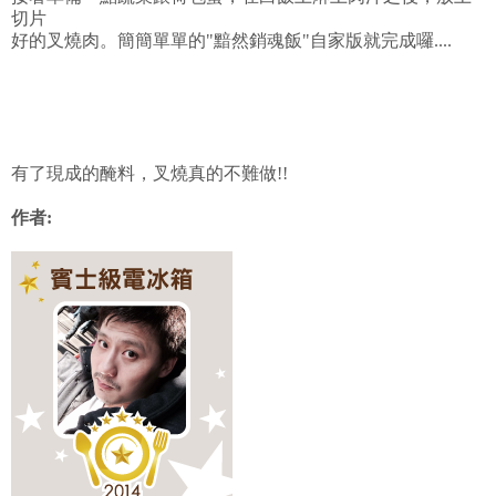
切片
好的叉燒肉。簡簡單單的"黯然銷魂飯"自家版就完成囉....
有了現成的醃料，叉燒真的不難做!!
作者: