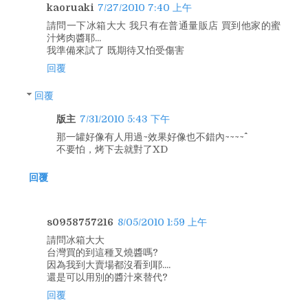
kaoruaki
7/27/2010 7:40 上午
請問一下冰箱大大 我只有在普通量販店 買到他家的蜜
汁烤肉醬耶...
我準備來試了 既期待又怕受傷害
回覆
回覆
版主
7/31/2010 5:43 下午
那一罐好像有人用過~效果好像也不錯內~~~~^^
不要怕，烤下去就對了XD
回覆
s0958757216
8/05/2010 1:59 上午
請問冰箱大大
台灣買的到這種叉燒醬嗎?
因為我到大賣場都沒看到耶....
還是可以用別的醬汁來替代?
回覆