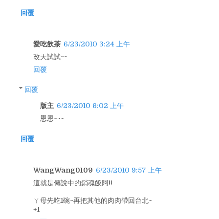
回覆
愛吃飲茶
6/23/2010 3:24 上午
改天試試~~
回覆
回覆
版主
6/23/2010 6:02 上午
恩恩~~~
回覆
WangWang0109
6/23/2010 9:57 上午
這就是傳說中的銷魂飯阿!!
ㄚ母先吃1碗~再把其他的肉肉帶回台北~
+1