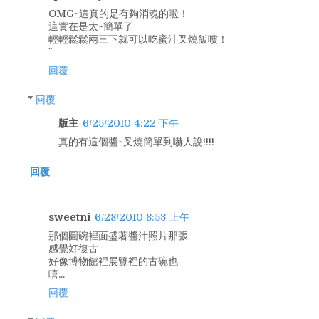
OMG~這真的是有夠消魂的啦！
這實在是太~簡單了
輕輕鬆鬆兩三下就可以吃蜜汁叉燒飯嘍！
回覆
回覆
版主
6/25/2010 4:22 下午
真的有這個醬~叉燒簡單到嚇人說!!!!
回覆
sweetni
6/28/2010 8:53 上午
那個圓碗裡面盛著醬汁照片那張
感覺好復古
好像博物館裡展覽裡的古碗也
嘻...
回覆