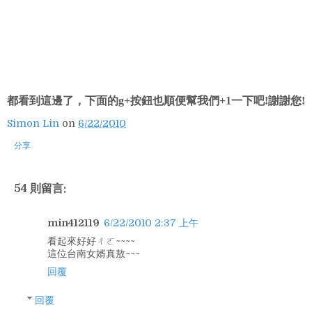
都看到這邊了，下面的g+按鈕也順便幫我們+1一下吧!謝謝您!
Simon Lin
on
6/22/2010
分享
54 則留言:
min412119
6/22/2010 2:37 上午
看起來好好ㄔㄛ~~~~
這位台南女婿真敖~~~
回覆
回覆