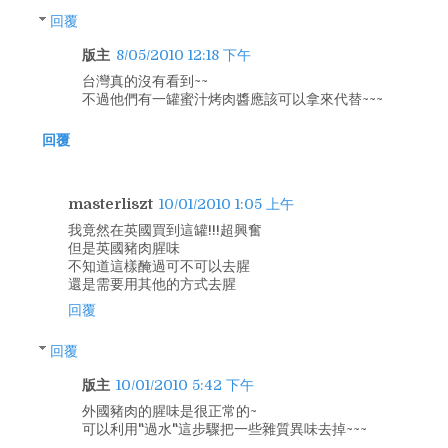
回覆
版主
8/05/2010 12:18 下午
台灣真的沒有看到~~
不過他們有一罐蜜汁烤肉醬應該可以拿來代替~~~
回覆
masterliszt
10/01/2010 1:05 上午
我竟然在英國買到這罐!!!超興奮
但是英國豬肉腥味
不知道這樣醃過可不可以去腥
還是需要用其他的方式去腥
回覆
回覆
版主
10/01/2010 5:42 下午
外國豬肉的腥味是很正常的~
可以利用"過水"這步驟把一些雜質異味去掉~~~