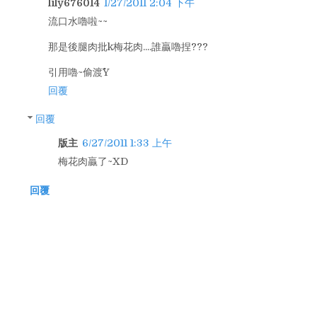
lily676014
1/27/2011 2:04 下午
流口水嚕啦~~
那是後腿肉批k梅花肉....誰贏嚕捏???
引用嚕~偷渡^^Y
回覆
回覆
版主
6/27/2011 1:33 上午
梅花肉贏了~XD
回覆