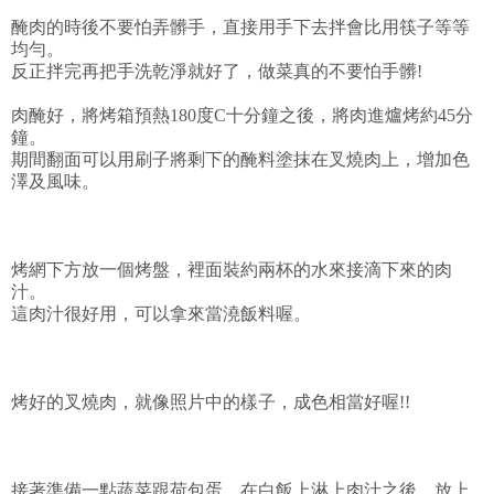
醃肉的時後不要怕弄髒手，直接用手下去拌會比用筷子等等
均勻。
反正拌完再把手洗乾淨就好了，做菜真的不要怕手髒!
肉醃好，將烤箱預熱180度C十分鐘之後，將肉進爐烤約45分
鐘。
期間翻面可以用刷子將剩下的醃料塗抹在叉燒肉上，增加色
澤及風味。
烤網下方放一個烤盤，裡面裝約兩杯的水來接滴下來的肉
汁。
這肉汁很好用，可以拿來當澆飯料喔。
烤好的叉燒肉，就像照片中的樣子，成色相當好喔!!
接著準備一點蔬菜跟荷包蛋，在白飯上淋上肉汁之後，放上