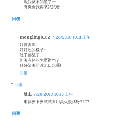
魚我就不知道了~~
有機會我再來試試看~~~
回覆
mengling6152
7/26/2010 10:11 上午
好厲害啊...
好好吃的樣子~
肚子都餓了...
但沒有烤箱怎麼辦???
只好望著照片流口水囉!
回覆
回覆
版主
7/26/2010 10:15 上午
那你要不要試試看用炭火慢烤呀????
回覆