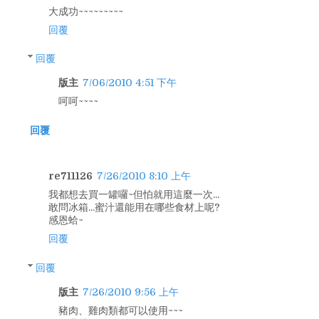
大成功~~~~~~~~~
回覆
回覆
版主
7/06/2010 4:51 下午
呵呵~~~~
回覆
re711126
7/26/2010 8:10 上午
我都想去買一罐囉~但怕就用這麼一次...
敢問冰箱...蜜汁還能用在哪些食材上呢?
感恩蛤~
回覆
回覆
版主
7/26/2010 9:56 上午
豬肉、雞肉類都可以使用~~~