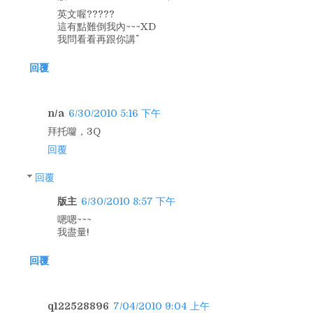
英文喔?????
這有點難倒我內~~~XD
我問看看再跟你講^^
回覆
n/a
6/30/2010 5:16 下午
拜托囖，3Q
回覆
回覆
版主
6/30/2010 8:57 下午
嗯嗯~~~
我盡量!
回覆
q122528896
7/04/2010 9:04 上午