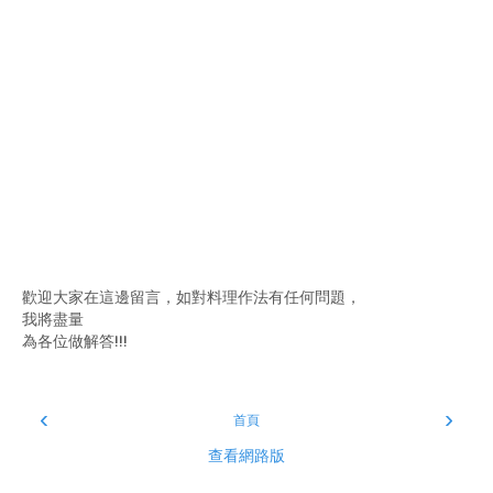
歡迎大家在這邊留言，如對料理作法有任何問題，
我將盡量
為各位做解答!!!
‹
›
首頁
查看網路版