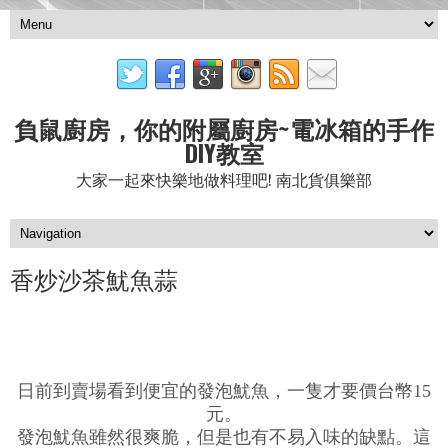
負鼠廚房，你的附屬廚房~電冰箱的手作
DIY教室
大家一起來快樂地做料理吧! 南北貨俱樂部
香炒沙茶魷魚蒜
日前到賣場看到便宜的發泡魷魚，一隻才要價台幣15
元。
發泡魷魚雖然很爽脆，但是也有不易入味的缺點。這