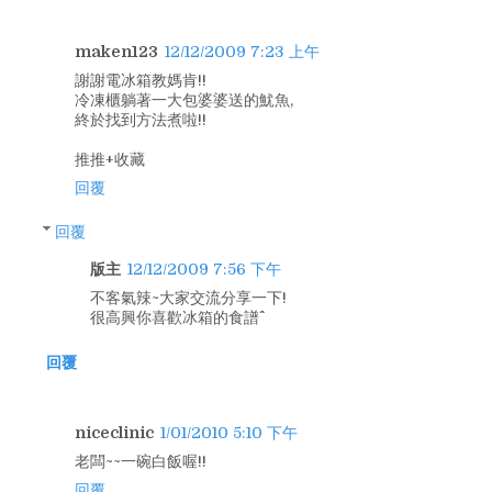
maken123
12/12/2009 7:23 上午
謝謝電冰箱教媽肯!!
冷凍櫃躺著一大包婆婆送的魷魚,
終於找到方法煮啦!!
推推+收藏
回覆
回覆
版主
12/12/2009 7:56 下午
不客氣辣~大家交流分享一下!
很高興你喜歡冰箱的食譜^^
回覆
niceclinic
1/01/2010 5:10 下午
老闆~~一碗白飯喔!!
回覆