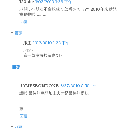
123abc
1/02/2010 1:26 下午
老闆 , 小朋友不會吃辣ㄉ怎辦ㄌㄟ ??? 2010年來點兒
童食物啦............
回覆
回覆
版主
1/02/2010 1:28 下午
老闆~
這一盤沒有炒辣也XD
回覆
JAMESBONDONE
3/27/2010 5:50 上午
讚啦 最後的烏醋加上去才是最棒的提味
推
回覆
回覆