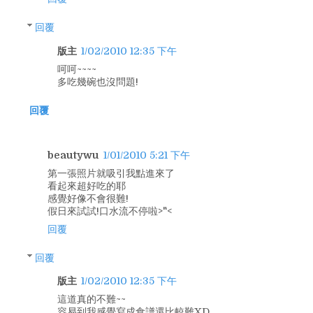
回覆
版主
1/02/2010 12:35 下午
呵呵~~~~
多吃幾碗也沒問題!
回覆
beautywu
1/01/2010 5:21 下午
第一張照片就吸引我點進來了
看起來超好吃的耶
感覺好像不會很難!
假日來試試!口水流不停啦>"<
回覆
回覆
版主
1/02/2010 12:35 下午
這道真的不難~~
容易到我感覺寫成食譜還比較難XD