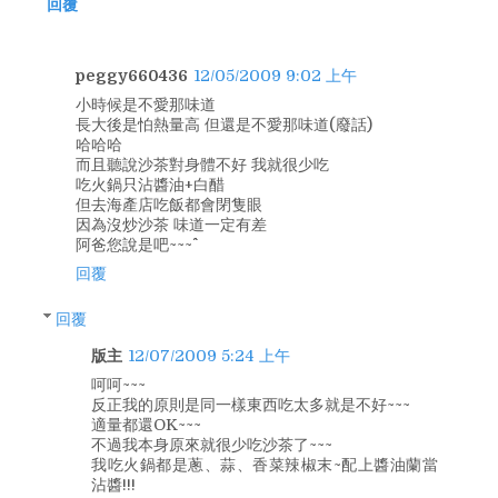
回覆
peggy660436
12/05/2009 9:02 上午
小時候是不愛那味道
長大後是怕熱量高 但還是不愛那味道(廢話)
哈哈哈
而且聽說沙茶對身體不好 我就很少吃
吃火鍋只沾醬油+白醋
但去海產店吃飯都會閉隻眼
因為沒炒沙茶 味道一定有差
阿爸您說是吧~~~^^
回覆
回覆
版主
12/07/2009 5:24 上午
呵呵~~~
反正我的原則是同一樣東西吃太多就是不好~~~
適量都還OK~~~
不過我本身原來就很少吃沙茶了~~~
我吃火鍋都是蔥、蒜、香菜辣椒末~配上醬油蘭當
沾醬!!!