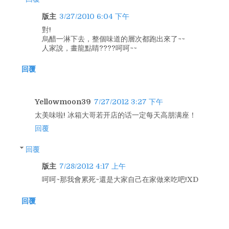
版主
3/27/2010 6:04 下午
對!
烏醋一淋下去，整個味道的層次都跑出來了~~
人家說，畫龍點睛????呵呵~~
回覆
Yellowmoon39
7/27/2012 3:27 下午
太美味啦! 冰箱大哥若开店的话一定每天高朋满座！
回覆
回覆
版主
7/28/2012 4:17 上午
呵呵~那我會累死~還是大家自己在家做來吃吧!XD
回覆