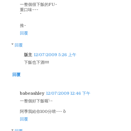
一整個很下飯的FU~
重口味~~~
推~
回覆
回覆
版主
12/07/2009 5:26 上午
下飯也下酒!!!!
回覆
babeashley
12/07/2009 12:46 下午
一整個好下飯喔`~~
阿季我給你100分唷~~~ ^o^
回覆
回覆