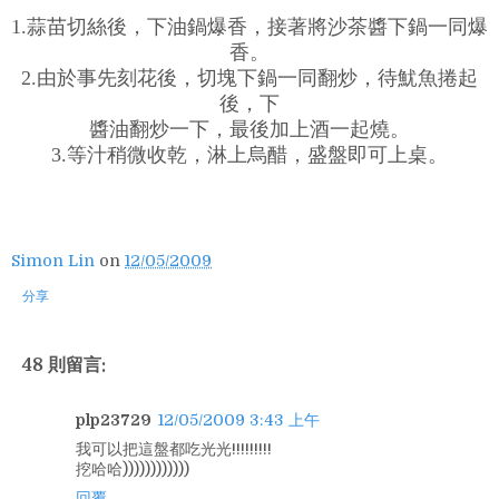
1.蒜苗切絲後，下油鍋爆香，接著將沙茶醬下鍋一同爆
香。
2.由於事先刻花後，切塊下鍋一同翻炒，待魷魚捲起
後，下
醬油翻炒一下，最後加上酒一起燒。
3.等汁稍微收乾，淋上烏醋，盛盤即可上桌。
Simon Lin
on
12/05/2009
分享
48 則留言:
plp23729
12/05/2009 3:43 上午
我可以把這盤都吃光光!!!!!!!!!
挖哈哈))))))))))))
回覆