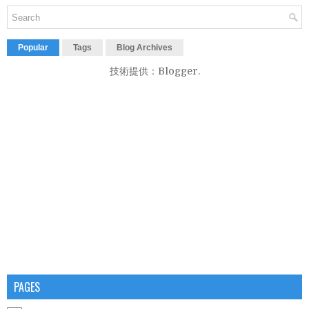
Popular
Tags
Blog Archives
技術提供：
Blogger
.
PAGES