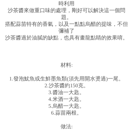
時利用
沙茶醬來做重口味的處理，剛好可以解決這一個問
題。
搭配蒜苗特有的香氣，以及一點點烏醋的提味，不但
彌補了
沙茶醬過於油膩的缺點，也具有畫龍點睛的效果唷。
材料:
1.發泡魷魚或生鮮墨魚類(須先用開水燙過)一尾。
2.沙茶醬約150克。
3.醬油一大匙。
4.米酒一大匙。
5.烏醋一大匙。
6.蒜苗兩根。
做法: