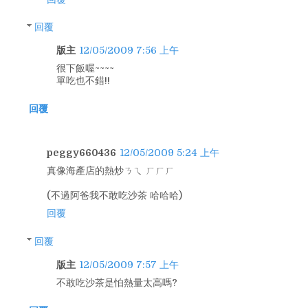
回覆
版主
12/05/2009 7:56 上午
很下飯喔~~~~
單吃也不錯!!
回覆
peggy660436
12/05/2009 5:24 上午
真像海產店的熱炒ㄋㄟ ㄏㄏㄏ
(不過阿爸我不敢吃沙茶 哈哈哈)
回覆
回覆
版主
12/05/2009 7:57 上午
不敢吃沙茶是怕熱量太高嗎?