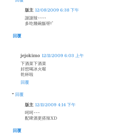
版主
12/08/2009 6:38 下午
謝謝辣~~~~
多吃幾碗飯呀!^^
回覆
jejokimo
12/11/2009 6:03 上午
下酒菜下酒菜
好想喝冰火喔
乾杯啦
回覆
回覆
版主
12/11/2009 4:14 下午
呵呵~~~
配啤酒更搭辣XD
回覆