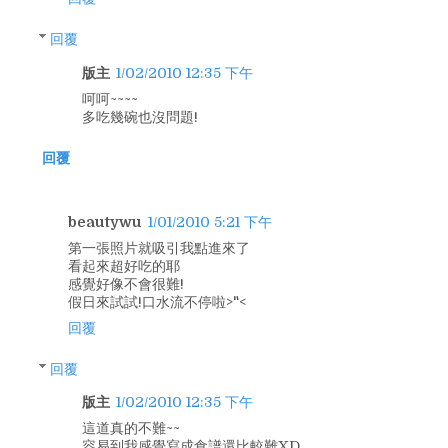
回覆
版主
1/02/2010 12:35 下午
呵呵~~~~
多吃幾碗也沒問題!
回覆
beautywu
1/01/2010 5:21 下午
第一張照片就吸引我點進來了
看起來超好吃的耶
感覺好像不會很難!
假日來試試!口水流不停啦>"<
回覆
回覆
版主
1/02/2010 12:35 下午
這道真的不難~~
容易到我感覺寫成食譜還比較難XD