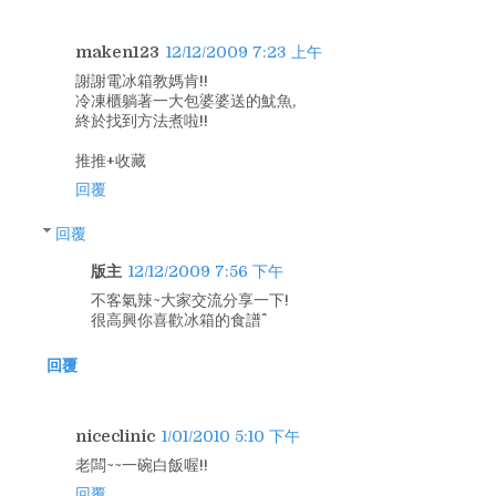
maken123
12/12/2009 7:23 上午
謝謝電冰箱教媽肯!!
冷凍櫃躺著一大包婆婆送的魷魚,
終於找到方法煮啦!!
推推+收藏
回覆
回覆
版主
12/12/2009 7:56 下午
不客氣辣~大家交流分享一下!
很高興你喜歡冰箱的食譜^^
回覆
niceclinic
1/01/2010 5:10 下午
老闆~~一碗白飯喔!!
回覆