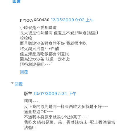
回覆
peggy660436
12/05/2009 9:02 上午
小時候是不愛那味道
長大後是怕熱量高 但還是不愛那味道(廢話)
哈哈哈
而且聽說沙茶對身體不好 我就很少吃
吃火鍋只沾醬油+白醋
但去海產店吃飯都會閉隻眼
因為沒炒沙茶 味道一定有差
阿爸您說是吧~~~^^
回覆
回覆
版主
12/07/2009 5:24 上午
呵呵~~~
反正我的原則是同一樣東西吃太多就是不好~~~
適量都還OK~~~
不過我本身原來就很少吃沙茶了~~~
我吃火鍋都是蔥、蒜、香菜辣椒末~配上醬油蘭當
沾醬!!!