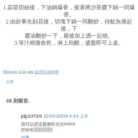
1.蒜苗切絲後，下油鍋爆香，接著將沙茶醬下鍋一同爆
香。
2.由於事先刻花後，切塊下鍋一同翻炒，待魷魚捲起
後，下
醬油翻炒一下，最後加上酒一起燒。
3.等汁稍微收乾，淋上烏醋，盛盤即可上桌。
Simon Lin
on
12/05/2009
分享
48 則留言:
plp23729
12/05/2009 3:43 上午
我可以把這盤都吃光光!!!!!!!!!
挖哈哈))))))))))))
回覆