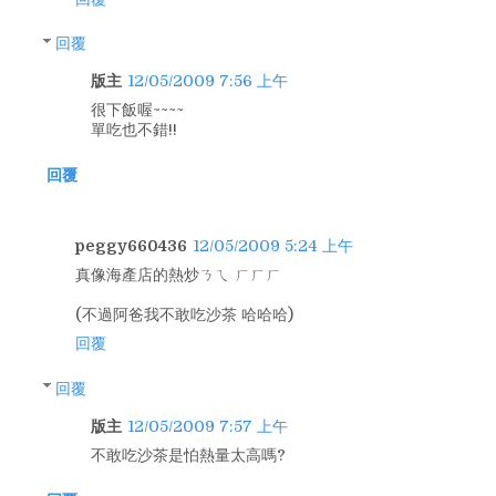
回覆
版主
12/05/2009 7:56 上午
很下飯喔~~~~
單吃也不錯!!
回覆
peggy660436
12/05/2009 5:24 上午
真像海產店的熱炒ㄋㄟ ㄏㄏㄏ
(不過阿爸我不敢吃沙茶 哈哈哈)
回覆
回覆
版主
12/05/2009 7:57 上午
不敢吃沙茶是怕熱量太高嗎?