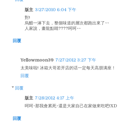
版主
3/27/2010 6:04 下午
對!
烏醋一淋下去，整個味道的層次都跑出來了~~
人家說，畫龍點睛????呵呵~~
回覆
Yellowmoon39
7/27/2012 3:27 下午
太美味啦! 冰箱大哥若开店的话一定每天高朋满座！
回覆
回覆
版主
7/28/2012 4:17 上午
呵呵~那我會累死~還是大家自己在家做來吃吧!XD
回覆