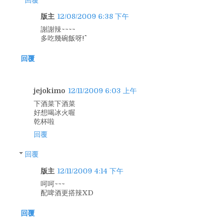
版主
12/08/2009 6:38 下午
謝謝辣~~~~
多吃幾碗飯呀!^^
回覆
jejokimo
12/11/2009 6:03 上午
下酒菜下酒菜
好想喝冰火喔
乾杯啦
回覆
回覆
版主
12/11/2009 4:14 下午
呵呵~~~
配啤酒更搭辣XD
回覆