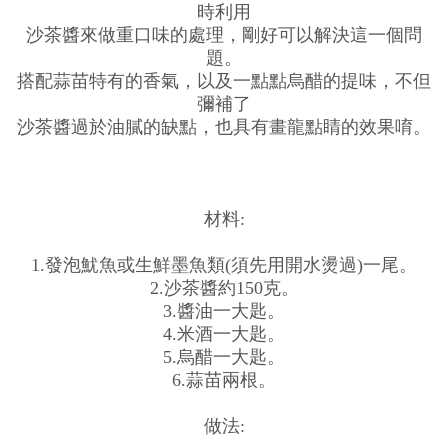
時利用
沙茶醬來做重口味的處理，剛好可以解決這一個問
題。
搭配蒜苗特有的香氣，以及一點點烏醋的提味，不但
彌補了
沙茶醬過於油膩的缺點，也具有畫龍點睛的效果唷。
材料:
1.發泡魷魚或生鮮墨魚類(須先用開水燙過)一尾。
2.沙茶醬約150克。
3.醬油一大匙。
4.米酒一大匙。
5.烏醋一大匙。
6.蒜苗兩根。
做法: