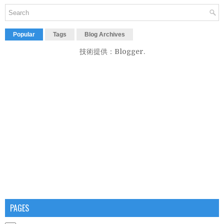
Popular
Tags
Blog Archives
技術提供：
Blogger
.
PAGES