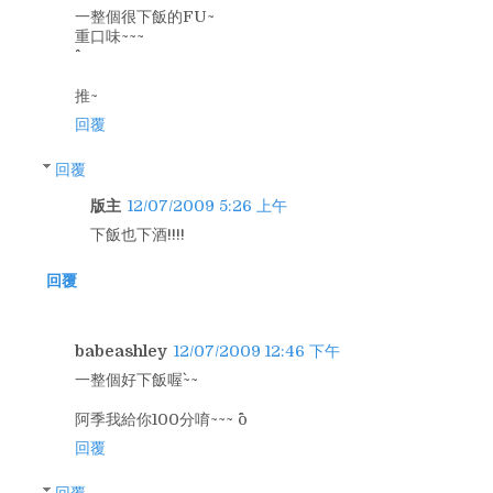
一整個很下飯的FU~
重口味~~~
推~
回覆
回覆
版主
12/07/2009 5:26 上午
下飯也下酒!!!!
回覆
babeashley
12/07/2009 12:46 下午
一整個好下飯喔`~~
阿季我給你100分唷~~~ ^o^
回覆
回覆