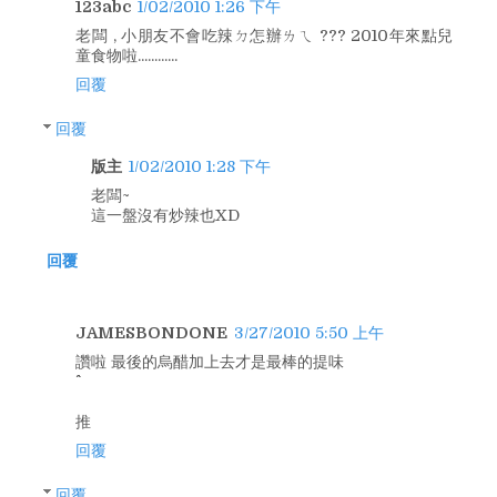
123abc
1/02/2010 1:26 下午
老闆 , 小朋友不會吃辣ㄉ怎辦ㄌㄟ ??? 2010年來點兒
童食物啦............
回覆
回覆
版主
1/02/2010 1:28 下午
老闆~
這一盤沒有炒辣也XD
回覆
JAMESBONDONE
3/27/2010 5:50 上午
讚啦 最後的烏醋加上去才是最棒的提味
推
回覆
回覆