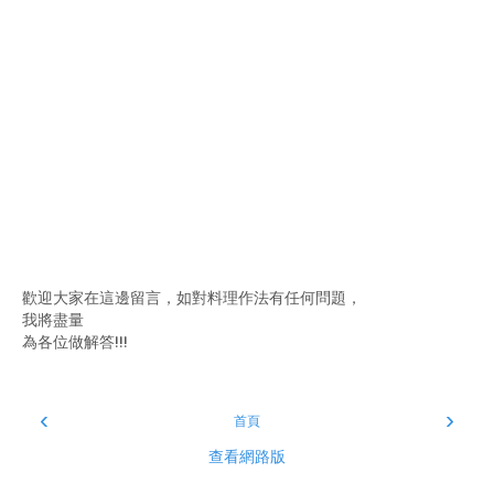
歡迎大家在這邊留言，如對料理作法有任何問題，
我將盡量
為各位做解答!!!
‹
›
首頁
查看網路版