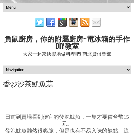
負鼠廚房，你的附屬廚房~電冰箱的手作
DIY教室
大家一起來快樂地做料理吧! 南北貨俱樂部
香炒沙茶魷魚蒜
日前到賣場看到便宜的發泡魷魚，一隻才要價台幣15
元。
發泡魷魚雖然很爽脆，但是也有不易入味的缺點。這