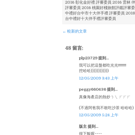
2016 彰化金好禮 評審委員 2016 雲
評審委員 2016 桃園好棧旅館評鑑評審委
中禮好台中市十大伴手禮 評審委員 2018
台中禮好十大伴手禮評審委員
← 較新的文章
48 留言:
plp23729 提到...
我可以把這盤都吃光光!!!!!!!!!
挖哈哈))))))))))))
12/05/2009 3:43 上午
peggy660436 提到...
真像海產店的熱炒ㄋㄟ ㄏㄏㄏ
(不過阿爸我不敢吃沙茶 哈哈哈)
12/05/2009 5:24 上午
版主 提到...
很下飯喔~~~~