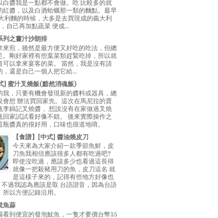
以白醬我是一點都不會做。吃 比較多的就
的紅醬，以及白酒蛤蠣那一類的麵點。最早
義大利麵的時候，大多是去買現成的義大利
E，自己再加點蔬菜 便成...
系列之薑汁沙朗排
拿來煎，雖然是最方便又好吃的吃法，但總
足。剛好家裡有些葉菜類趕緊吃掉，所以就
道可以拿來宴客的菜。 當然，我是沒有請
，還是自己一個人把它給...
中式] 蜜汁叉燒飯(黯然消魂飯)
的我，只要有機會發現新的醬料或器具，總
說會想 辦法買回家先。這次在馬尼拉的賣
瓶李錦記叉燒醬， 想說沒有在家做過叉燒
瓶回家試試看好像不錯。 後來實際操作之
這瓶醬真的很好用，口味也很道地唷。
【食譜】[中式] 醬油燒皮刀
今天來為大家介紹一款季節魚鮮，皮
刀魚我相信應該很多人都有吃過吧?
即使沒吃過，應該多少也看過這長得
就像一把殺豬用刀的魚，皮刀這名 就
是這樣子來的，記得有些地方好像也
"，不過我認為應該是取 台語諧音，因為台語
，所以方便記錄沿用。
魷魚蒜
場看到便宜的發泡魷魚，一隻才要價台幣15