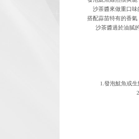
沙茶醬來做重口味
搭配蒜苗特有的香氣
沙茶醬過於油膩
1.發泡魷魚或