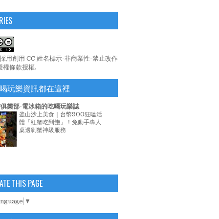
RIES
係採用
創用 CC 姓名標示-非商業性-禁止改作
 授權條款
授權.
喝玩樂資訊都在這裡
俱樂部-電冰箱的吃喝玩樂誌
釜山沙上美食｜台幣900狂嗑活
體「紅蟹吃到飽」！免動手專人
桌邊剝蟹神級服務
ATE THIS PAGE
anguage
▼