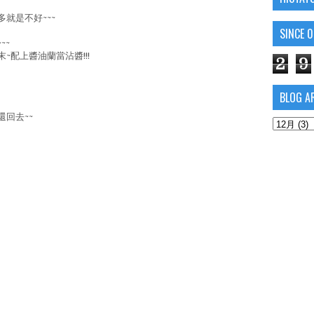
就是不好~~~
SINCE 
~~
~配上醬油蘭當沾醬!!!
2
9
BLOG A
回去~~