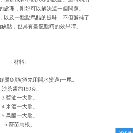
的處理，剛好可以解決這一個問題。
，以及一點點烏醋的提味，不但彌補了
的缺點，也具有畫龍點睛的效果唷。
材料:
生鮮墨魚類(須先用開水燙過)一尾。
2.沙茶醬約150克。
3.醬油一大匙。
4.米酒一大匙。
5.烏醋一大匙。
6.蒜苗兩根。