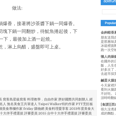
SEARCH
做法:
油鍋爆香，接著將沙茶醬下鍋一同爆香。
Popula
，切塊下鍋一同翻炒，待魷魚捲起後，下
金鉤蝦香蔥
朋友送我
一下，最後加上酒一起燒。
是那蔥味
冰箱裡面
收乾，淋上烏醋，盛盤即可上桌。
跑一次空槍
懶人肉燥
在國外的
飯，人生也
好多次了
去超市採買
鹹蛋火腿
今天家裡
看到火腿
不好吃。
須時時翻鍋
部長 窩客島星級窩客 料理教學．自由作家 胖好國際共同創辦人 經
人 無名美食王共筆達人 Taipei Walker特約作家 PTT烹飪板
[食譜][
澎湖美食專欄作家 friday 購物網 美食料理愛享客 2013年度美食大
很久沒煮
4 彰化十大伴手禮選拔 評審委員 2015 台中十大伴手禮選拔 評審委員
成的麵點