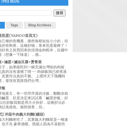
 THIS BLOG
r
Tags
Blog Archives
煎蛋(YAHOO首頁文)
自己種的有機蔥，雖然每根短短小小的，但
真的有夠香。這種好物，拿來煎蛋最棒了！
剛好有之前買回來的澎湖金鉤蝦米，在腦中
（想像一下味道），感...
飯+滷蛋+滷油豆腐+燙青菜
日子，如果能吃到一碗充滿台灣味的肉燥
真的沒有遺憾了唷~~~ 肉燥飯我已經煮過
，其實作法真的不難。 上禮拜天下飛機時
，發現有賣跟我們台灣...
炒飯
拜地基主，有一些拜拜過的冷飯，翻翻冰箱
跟鹹蛋，於是決定來試試看「鹹蛋炒飯」好
 以往炒飯我都是用大火快炒，這種炒法必
以免燒焦。雖然很香，但...
西式] 洋菇牛肉義大利麵(罐頭)
義大利麵來吃了，其實義大利麵算是一種速
，也不失 豪華感喔。我個人因為不喜歡吃