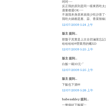
呵呵~~~
反正我的原則是同一樣東西吃太多
適量都還OK~~~
不過我本身原來就很少吃沙茶了~
我吃火鍋都是蔥、蒜、香菜辣椒末
12/07/2009 5:24 上午
版主 提到...
那盤子其實是上次去切滷菜忘記還
哈哈哈哈!!!營業用的蠟XD
12/07/2009 5:25 上午
版主 提到...
白飯一碗10元~^^
12/07/2009 5:25 上午
版主 提到...
下飯也下酒!!!!
12/07/2009 5:26 上午
babeashley 提到...
一整個好下飯喔`~~