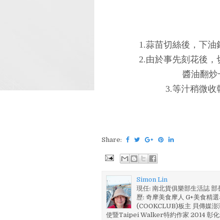
1.蒜苗切絲後，下
2.由於事先刻花後
醬油翻炒
3.等汁稍微
Share:
Simon Lin
現任: 南北貨俱樂部生活誌 
歷: 奇摩美食摩人 G+美食精選名
(COOKCLUB)板主 貝傳媒
使暨Taipei Walker特約作家 201