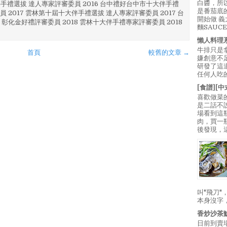
白醬，所
林 伴手禮選拔 達人專家評審委員 2016 台中禮好台中市十大伴手禮
是番茄底
員 2017 雲林第十屆十大伴手禮選拔 達人專家評審委員 2017 台
開始做 
 彰化金好禮評審委員 2018 雲林十大伴手禮專家評審委員 2018
麵SAUC
懶人料理
牛排只是
首頁
較舊的文章 →
嫌創意不
研發了這
任何人吃的
[食譜][
喜歡做菜
是二話不
場看到這
肉，買一
後發現，
叫"飛刀
本身沒字
香炒沙茶
日前到賣