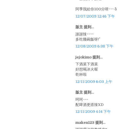
阿季我給你100分唷~~~ ^o^
12/07/2009 12:46 下午
版主 提到...
謝謝辣~~~~
多吃幾碗飯呀!^^
12/08/2009 6:38 下午
jejokimo 提到...
下酒菜下酒菜
好想喝冰火喔
乾杯啦
12/11/2009 6:03 上午
版主 提到...
呵呵~~~
配啤酒更搭辣XD
12/11/2009 4:14 下午
maken123 提到...