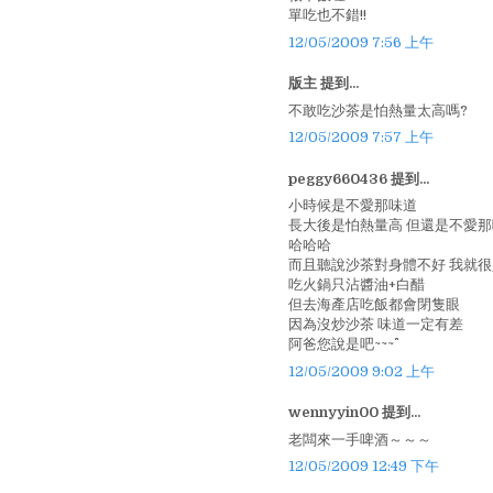
單吃也不錯!!
12/05/2009 7:56 上午
版主 提到...
不敢吃沙茶是怕熱量太高嗎?
12/05/2009 7:57 上午
peggy660436 提到...
小時候是不愛那味道
長大後是怕熱量高 但還是不愛那
哈哈哈
而且聽說沙茶對身體不好 我就
吃火鍋只沾醬油+白醋
但去海產店吃飯都會閉隻眼
因為沒炒沙茶 味道一定有差
阿爸您說是吧~~~^^
12/05/2009 9:02 上午
wennyyin00 提到...
老闆來一手啤酒～～～
12/05/2009 12:49 下午