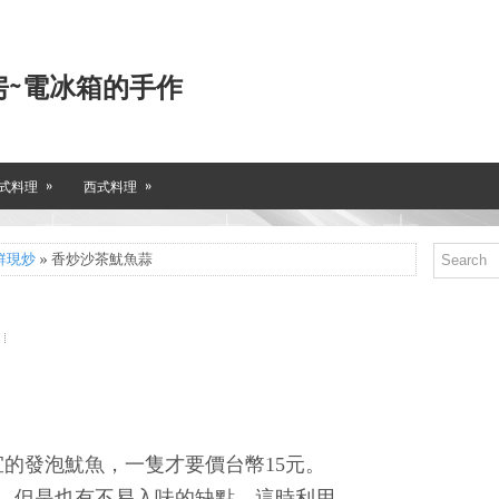
房~電冰箱的手作
»
»
式料理
西式料理
鮮現炒
» 香炒沙茶魷魚蒜
的發泡魷魚，一隻才要價台幣15元。
，但是也有不易入味的缺點。這時利用