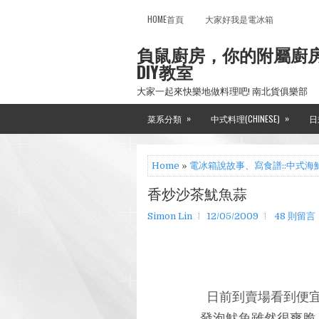
HOME首頁
大家好我是電冰箱
負鼠廚房，你的附屬廚
DIY教室
大家一起來快樂地做料理吧! 南北貨俱樂部
»
»
菜系分類
中式料理(CHINESE)
日
Home
»
電冰箱說故事、寫食譜::中式海
香炒沙茶魷魚蒜
Simon Lin
12/05/2009
48 則留言
日前到賣場看到便宜
發泡魷魚雖然很爽脆