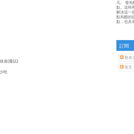
元。 發
點。這時
解決這一
點烏醋的
點，也具
訂閱
發表
味道(廢話)
留言
很少吃