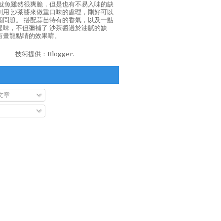
泡魷魚雖然很爽脆，但是也有不易入味的缺
利用 沙茶醬來做重口味的處理，剛好可以
個問題。 搭配蒜苗特有的香氣，以及一點
提味，不但彌補了 沙茶醬過於油膩的缺
有畫龍點睛的效果唷。
技術提供：
Blogger
.
文章