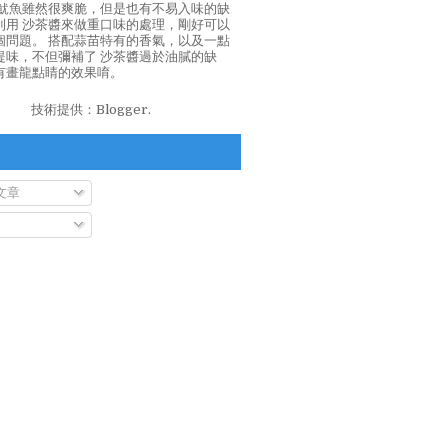
泡魷魚雖然很爽脆，但是也有不易入味的缺
利用 沙茶醬來做重口味的處理，剛好可以
個問題。 搭配蒜苗特有的香氣，以及一點
提味，不但彌補了 沙茶醬過於油膩的缺
有畫龍點睛的效果唷。
技術提供：
Blogger
.
文章