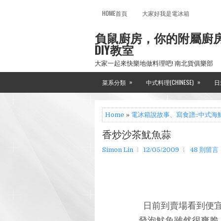
HOME首頁
大家好我是電冰箱
負鼠廚房，你的附屬廚
DIY教室
大家一起來快樂地做料理吧! 南北貨俱樂部
»
»
菜系分類
中式料理(CHINESE)
日
Home
»
電冰箱說故事、寫食譜::中式海
香炒沙茶魷魚蒜
Simon Lin
12/05/2009
48 則留言
日前到賣場看到便宜
發泡魷魚雖然很爽脆