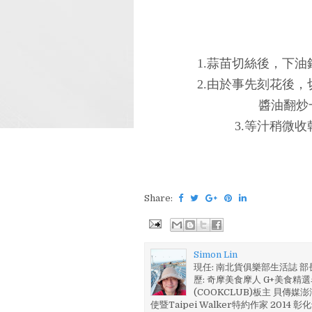
1.蒜苗切絲後，下
2.由於事先刻花後
醬油翻炒
3.等汁稍微
Share:
Simon Lin
現任: 南北貨俱樂部生活誌 
歷: 奇摩美食摩人 G+美食精選名
(COOKCLUB)板主 貝傳媒
使暨Taipei Walker特約作家 201