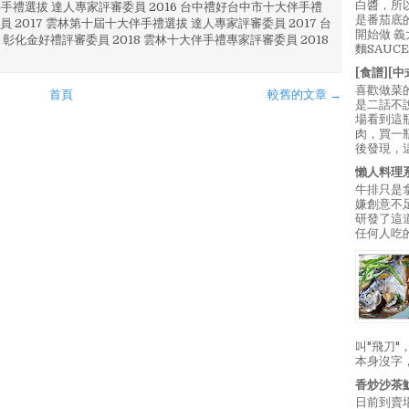
白醬，所
林 伴手禮選拔 達人專家評審委員 2016 台中禮好台中市十大伴手禮
是番茄底
員 2017 雲林第十屆十大伴手禮選拔 達人專家評審委員 2017 台
開始做 
 彰化金好禮評審委員 2018 雲林十大伴手禮專家評審委員 2018
麵SAUC
[食譜][
喜歡做菜
首頁
較舊的文章 →
是二話不
場看到這
肉，買一
後發現，
懶人料理
牛排只是
嫌創意不
研發了這
任何人吃的
叫"飛刀
本身沒字
香炒沙茶
日前到賣