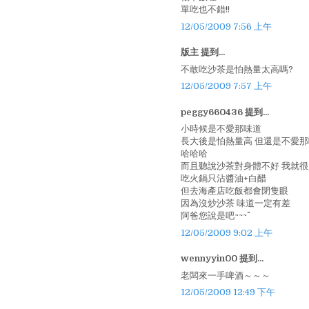
單吃也不錯!!
12/05/2009 7:56 上午
版主 提到...
不敢吃沙茶是怕熱量太高嗎?
12/05/2009 7:57 上午
peggy660436 提到...
小時候是不愛那味道
長大後是怕熱量高 但還是不愛那
哈哈哈
而且聽說沙茶對身體不好 我就
吃火鍋只沾醬油+白醋
但去海產店吃飯都會閉隻眼
因為沒炒沙茶 味道一定有差
阿爸您說是吧~~~^^
12/05/2009 9:02 上午
wennyyin00 提到...
老闆來一手啤酒～～～
12/05/2009 12:49 下午