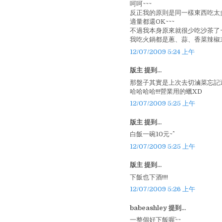
呵呵~~~
反正我的原則是同一樣東西吃太多
適量都還OK~~~
不過我本身原來就很少吃沙茶了~
我吃火鍋都是蔥、蒜、香菜辣椒末
12/07/2009 5:24 上午
版主 提到...
那盤子其實是上次去切滷菜忘記還
哈哈哈哈!!!營業用的蠟XD
12/07/2009 5:25 上午
版主 提到...
白飯一碗10元~^^
12/07/2009 5:25 上午
版主 提到...
下飯也下酒!!!!
12/07/2009 5:26 上午
babeashley 提到...
一整個好下飯喔`~~