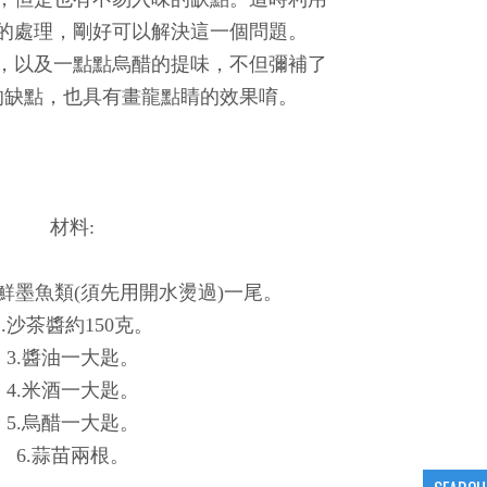
的處理，剛好可以解決這一個問題。
，以及一點點烏醋的提味，不但彌補了
的缺點，也具有畫龍點睛的效果唷。
材料:
生鮮墨魚類(須先用開水燙過)一尾。
2.沙茶醬約150克。
3.醬油一大匙。
4.米酒一大匙。
5.烏醋一大匙。
6.蒜苗兩根。