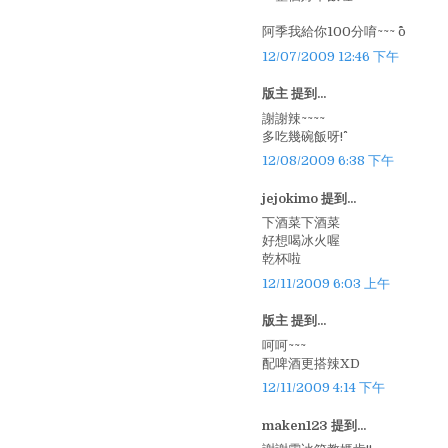
阿季我給你100分唷~~~ ^o^
12/07/2009 12:46 下午
版主 提到...
謝謝辣~~~~
多吃幾碗飯呀!^^
12/08/2009 6:38 下午
jejokimo 提到...
下酒菜下酒菜
好想喝冰火喔
乾杯啦
12/11/2009 6:03 上午
版主 提到...
呵呵~~~
配啤酒更搭辣XD
12/11/2009 4:14 下午
maken123 提到...