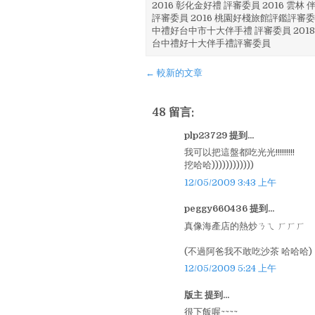
2016 彰化金好禮 評審委員 2016 雲
評審委員 2016 桃園好棧旅館評鑑評審委
中禮好台中市十大伴手禮 評審委員 2018
台中禮好十大伴手禮評審委員
← 較新的文章
48 留言:
plp23729 提到...
我可以把這盤都吃光光!!!!!!!!!
挖哈哈))))))))))))
12/05/2009 3:43 上午
peggy660436 提到...
真像海產店的熱炒ㄋㄟ ㄏㄏㄏ
(不過阿爸我不敢吃沙茶 哈哈哈)
12/05/2009 5:24 上午
版主 提到...
很下飯喔~~~~