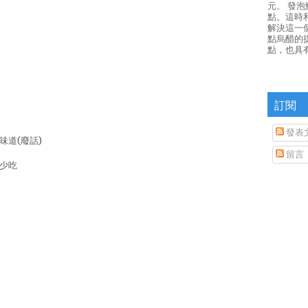
元。 發
點。這時
解決這一
點烏醋的
點，也具
訂閱
發表
味道(廢話)
留言
很少吃