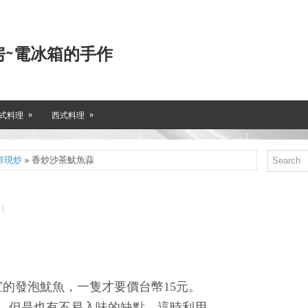
房~電冰箱的手作
»
»
式料理
西式料理
鮮現炒
» 香炒沙茶魷魚蒜
的發泡魷魚，一隻才要價台幣15元。
，但是也有不易入味的缺點。這時利用