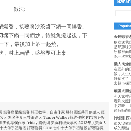
SEARCH
做法:
油鍋爆香，接著將沙茶醬下鍋一同爆香。
Popula
，切塊下鍋一同翻炒，待魷魚捲起後，下
金鉤蝦香蔥
朋友送我
一下，最後加上酒一起燒。
是那蔥味
冰箱裡面
收乾，淋上烏醋，盛盤即可上桌。
跑一次空槍
懶人肉燥
在國外的
飯，人生也
好多次了
去超市採買
鹹蛋火腿
今天家裡
看到火腿
不好吃。
須時時翻鍋
部長 窩客島星級窩客 料理教學．自由作家 胖好國際共同創辦人 經
人 無名美食王共筆達人 Taipei Walker特約作家 PTT烹飪板
[食譜][
澎湖美食專欄作家 friday 購物網 美食料理愛享客 2013年度美食大
很久沒煮
4 彰化十大伴手禮選拔 評審委員 2015 台中十大伴手禮選拔 評審委員
成的麵點