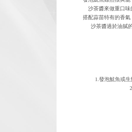
沙茶醬來做重口味
搭配蒜苗特有的香氣
沙茶醬過於油膩
1.發泡魷魚或