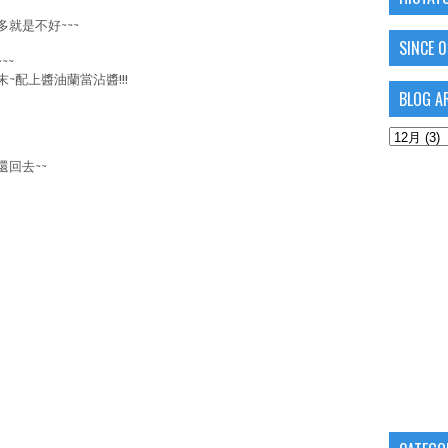
就是不好~~~
SINCE 
~~
~配上醬油蘭當沾醬!!!
BLOG A
回去~~