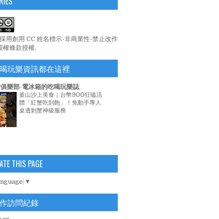
RIES
係採用
創用 CC 姓名標示-非商業性-禁止改作
 授權條款
授權.
喝玩樂資訊都在這裡
俱樂部-電冰箱的吃喝玩樂誌
釜山沙上美食｜台幣900狂嗑活
體「紅蟹吃到飽」！免動手專人
桌邊剝蟹神級服務
ATE THIS PAGE
anguage
▼
作訪問紀錄