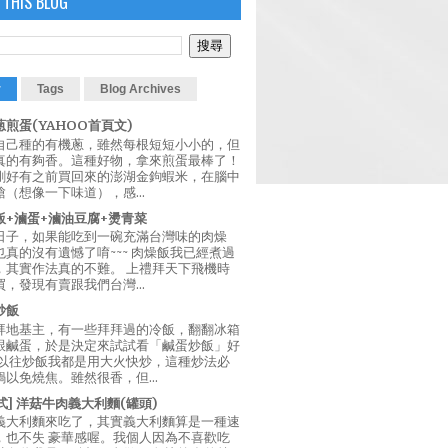
 THIS BLOG
r
Tags
Blog Archives
煎蛋(YAHOO首頁文)
自己種的有機蔥，雖然每根短短小小的，但
真的有夠香。這種好物，拿來煎蛋最棒了！
剛好有之前買回來的澎湖金鉤蝦米，在腦中
（想像一下味道），感...
飯+滷蛋+滷油豆腐+燙青菜
日子，如果能吃到一碗充滿台灣味的肉燥
真的沒有遺憾了唷~~~ 肉燥飯我已經煮過
，其實作法真的不難。 上禮拜天下飛機時
，發現有賣跟我們台灣...
炒飯
拜地基主，有一些拜拜過的冷飯，翻翻冰箱
跟鹹蛋，於是決定來試試看「鹹蛋炒飯」好
 以往炒飯我都是用大火快炒，這種炒法必
以免燒焦。雖然很香，但...
西式] 洋菇牛肉義大利麵(罐頭)
義大利麵來吃了，其實義大利麵算是一種速
，也不失 豪華感喔。我個人因為不喜歡吃