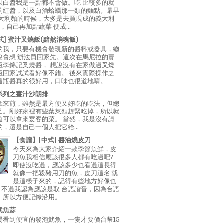
以白醬我是一點都不會做。吃 比較多的就
的紅醬，以及白酒蛤蠣那一類的麵點。最早
義大利麵的時候，大多是去買現成的義大利
E，自己再加點蔬菜 便成...
中式] 蜜汁叉燒飯(黯然消魂飯)
的我，只要有機會發現新的醬料或器具，總
說會想 辦法買回家先。這次在馬尼拉的賣
瓶李錦記叉燒醬， 想說沒有在家做過叉燒
瓶回家試試看好像不錯。 後來實際操作之
這瓶醬真的很好用，口味也很道地唷。
系列之薑汁沙朗排
拿來煎，雖然是最方便又好吃的吃法，但總
足。剛好家裡有些葉菜類趕緊吃掉，所以就
道可以拿來宴客的菜。 當然，我是沒有請
，還是自己一個人把它給...
【食譜】[中式] 醬油燒皮刀
今天來為大家介紹一款季節魚鮮，皮
刀魚我相信應該很多人都有吃過吧?
即使沒吃過，應該多少也看過這長得
就像一把殺豬用刀的魚，皮刀這名 就
是這樣子來的，記得有些地方好像也
"，不過我認為應該是取 台語諧音，因為台語
，所以方便記錄沿用。
魷魚蒜
場看到便宜的發泡魷魚，一隻才要價台幣15