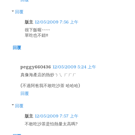
回覆
版主
12/05/2009 7:56 上午
很下飯喔~~~~
單吃也不錯!!
回覆
peggy660436
12/05/2009 5:24 上午
真像海產店的熱炒ㄋㄟ ㄏㄏㄏ
(不過阿爸我不敢吃沙茶 哈哈哈)
回覆
回覆
版主
12/05/2009 7:57 上午
不敢吃沙茶是怕熱量太高嗎?