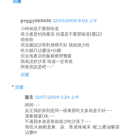
回覆
peggy660436
12/05/2009 9:02 上午
小時候是不愛那味道
長大後是怕熱量高 但還是不愛那味道(廢話)
哈哈哈
而且聽說沙茶對身體不好 我就很少吃
吃火鍋只沾醬油+白醋
但去海產店吃飯都會閉隻眼
因為沒炒沙茶 味道一定有差
阿爸您說是吧~~~^^
回覆
回覆
版主
12/07/2009 5:24 上午
呵呵~~~
反正我的原則是同一樣東西吃太多就是不好~~~
適量都還OK~~~
不過我本身原來就很少吃沙茶了~~~
我吃火鍋都是蔥、蒜、香菜辣椒末~配上醬油蘭當
沾醬!!!