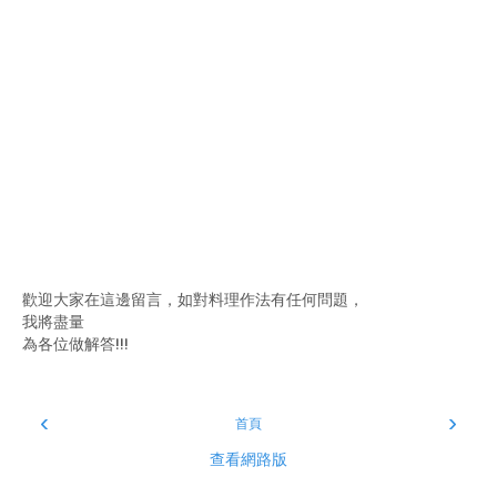
歡迎大家在這邊留言，如對料理作法有任何問題，
我將盡量
為各位做解答!!!
‹
›
首頁
查看網路版