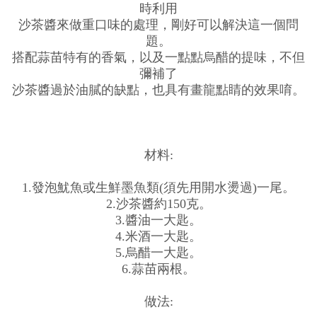
時利用
沙茶醬來做重口味的處理，剛好可以解決這一個問
題。
搭配蒜苗特有的香氣，以及一點點烏醋的提味，不但
彌補了
沙茶醬過於油膩的缺點，也具有畫龍點睛的效果唷。
材料:
1.發泡魷魚或生鮮墨魚類(須先用開水燙過)一尾。
2.沙茶醬約150克。
3.醬油一大匙。
4.米酒一大匙。
5.烏醋一大匙。
6.蒜苗兩根。
做法: