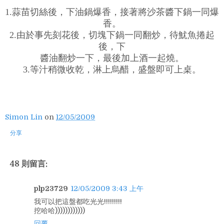
1.蒜苗切絲後，下油鍋爆香，接著將沙茶醬下鍋一同爆
香。
2.由於事先刻花後，切塊下鍋一同翻炒，待魷魚捲起
後，下
醬油翻炒一下，最後加上酒一起燒。
3.等汁稍微收乾，淋上烏醋，盛盤即可上桌。
Simon Lin
on
12/05/2009
分享
48 則留言:
plp23729
12/05/2009 3:43 上午
我可以把這盤都吃光光!!!!!!!!!
挖哈哈))))))))))))
回覆