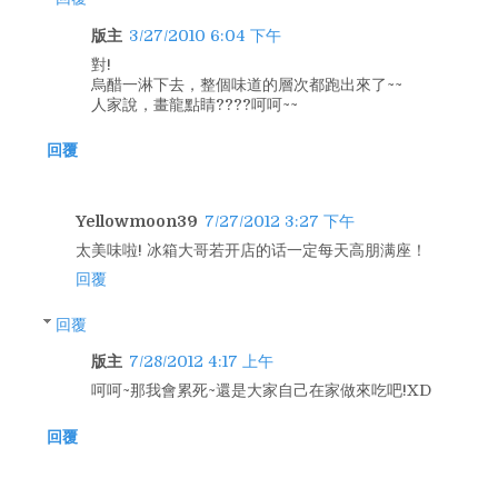
版主
3/27/2010 6:04 下午
對!
烏醋一淋下去，整個味道的層次都跑出來了~~
人家說，畫龍點睛????呵呵~~
回覆
Yellowmoon39
7/27/2012 3:27 下午
太美味啦! 冰箱大哥若开店的话一定每天高朋满座！
回覆
回覆
版主
7/28/2012 4:17 上午
呵呵~那我會累死~還是大家自己在家做來吃吧!XD
回覆