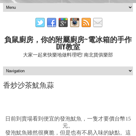
負鼠廚房，你的附屬廚房~電冰箱的手作
DIY教室
大家一起來快樂地做料理吧! 南北貨俱樂部
香炒沙茶魷魚蒜
日前到賣場看到便宜的發泡魷魚，一隻才要價台幣15
元。
發泡魷魚雖然很爽脆，但是也有不易入味的缺點。這