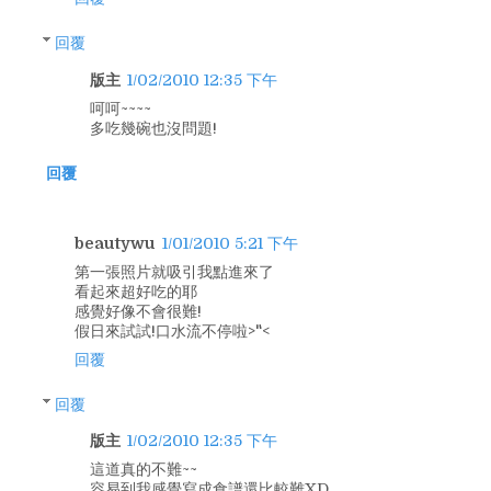
回覆
版主
1/02/2010 12:35 下午
呵呵~~~~
多吃幾碗也沒問題!
回覆
beautywu
1/01/2010 5:21 下午
第一張照片就吸引我點進來了
看起來超好吃的耶
感覺好像不會很難!
假日來試試!口水流不停啦>"<
回覆
回覆
版主
1/02/2010 12:35 下午
這道真的不難~~
容易到我感覺寫成食譜還比較難XD