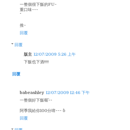
一整個很下飯的FU~
重口味~~~
推~
回覆
回覆
版主
12/07/2009 5:26 上午
下飯也下酒!!!!
回覆
babeashley
12/07/2009 12:46 下午
一整個好下飯喔`~~
阿季我給你100分唷~~~ ^o^
回覆
回覆