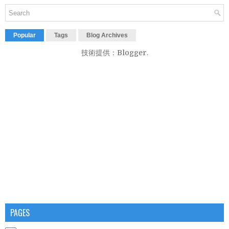
Popular
Tags
Blog Archives
技術提供：
Blogger
.
PAGES