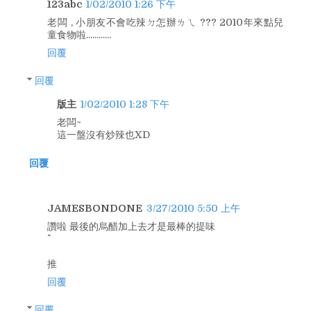
123abc
1/02/2010 1:26 下午
老闆 , 小朋友不會吃辣ㄉ怎辦ㄌㄟ ??? 2010年來點兒
童食物啦............
回覆
回覆
版主
1/02/2010 1:28 下午
老闆~
這一盤沒有炒辣也XD
回覆
JAMESBONDONE
3/27/2010 5:50 上午
讚啦 最後的烏醋加上去才是最棒的提味
推
回覆
回覆