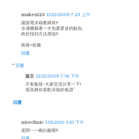
maken123
12/12/2009 7:23 上午
謝謝電冰箱教媽肯!!
冷凍櫃躺著一大包婆婆送的魷魚,
終於找到方法煮啦!!
推推+收藏
回覆
回覆
版主
12/12/2009 7:56 下午
不客氣辣~大家交流分享一下!
很高興你喜歡冰箱的食譜^^
回覆
niceclinic
1/01/2010 5:10 下午
老闆~~一碗白飯喔!!
回覆