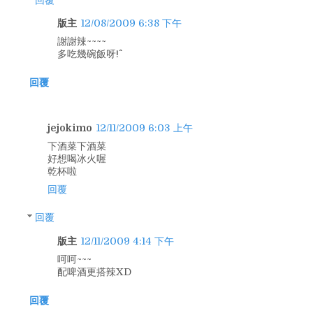
版主
12/08/2009 6:38 下午
謝謝辣~~~~
多吃幾碗飯呀!^^
回覆
jejokimo
12/11/2009 6:03 上午
下酒菜下酒菜
好想喝冰火喔
乾杯啦
回覆
回覆
版主
12/11/2009 4:14 下午
呵呵~~~
配啤酒更搭辣XD
回覆