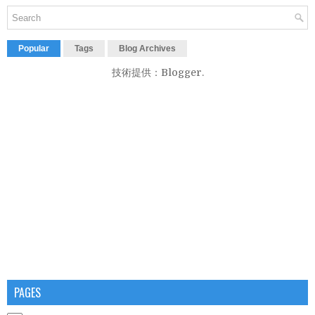
Popular
Tags
Blog Archives
技術提供：
Blogger
.
PAGES