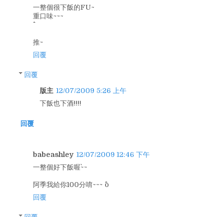
一整個很下飯的FU~
重口味~~~
推~
回覆
回覆
版主
12/07/2009 5:26 上午
下飯也下酒!!!!
回覆
babeashley
12/07/2009 12:46 下午
一整個好下飯喔`~~
阿季我給你100分唷~~~ ^o^
回覆
回覆