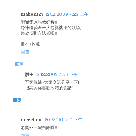
maken123
12/12/2009 7:23 上午
謝謝電冰箱教媽肯!!
冷凍櫃躺著一大包婆婆送的魷魚,
終於找到方法煮啦!!
推推+收藏
回覆
回覆
版主
12/12/2009 7:56 下午
不客氣辣~大家交流分享一下!
很高興你喜歡冰箱的食譜^^
回覆
niceclinic
1/01/2010 5:10 下午
老闆~~一碗白飯喔!!
回覆