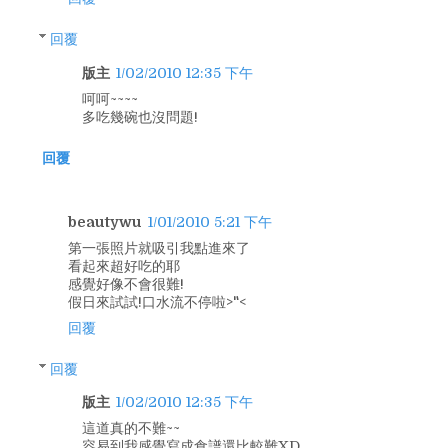
回覆
版主
1/02/2010 12:35 下午
呵呵~~~~
多吃幾碗也沒問題!
回覆
beautywu
1/01/2010 5:21 下午
第一張照片就吸引我點進來了
看起來超好吃的耶
感覺好像不會很難!
假日來試試!口水流不停啦>"<
回覆
回覆
版主
1/02/2010 12:35 下午
這道真的不難~~
容易到我感覺寫成食譜還比較難XD