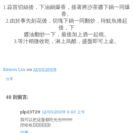
1.蒜苗切絲後，下油鍋爆香，接著將沙茶醬下鍋一同爆
香。
2.由於事先刻花後，切塊下鍋一同翻炒，待魷魚捲起
後，下
醬油翻炒一下，最後加上酒一起燒。
3.等汁稍微收乾，淋上烏醋，盛盤即可上桌。
Simon Lin
on
12/05/2009
分享
48 則留言:
plp23729
12/05/2009 3:43 上午
我可以把這盤都吃光光!!!!!!!!!
挖哈哈))))))))))))
回覆