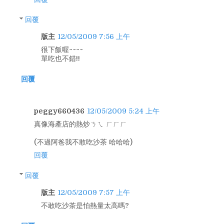
回覆
版主
12/05/2009 7:56 上午
很下飯喔~~~~
單吃也不錯!!
回覆
peggy660436
12/05/2009 5:24 上午
真像海產店的熱炒ㄋㄟ ㄏㄏㄏ
(不過阿爸我不敢吃沙茶 哈哈哈)
回覆
回覆
版主
12/05/2009 7:57 上午
不敢吃沙茶是怕熱量太高嗎?