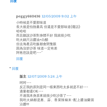
回覆
peggy660436
12/05/2009 9:02 上午
小時候是不愛那味道
長大後是怕熱量高 但還是不愛那味道(廢話)
哈哈哈
而且聽說沙茶對身體不好 我就很少吃
吃火鍋只沾醬油+白醋
但去海產店吃飯都會閉隻眼
因為沒炒沙茶 味道一定有差
阿爸您說是吧~~~^^
回覆
回覆
版主
12/07/2009 5:24 上午
呵呵~~~
反正我的原則是同一樣東西吃太多就是不好~~~
適量都還OK~~~
不過我本身原來就很少吃沙茶了~~~
我吃火鍋都是蔥、蒜、香菜辣椒末~配上醬油蘭當
沾醬!!!