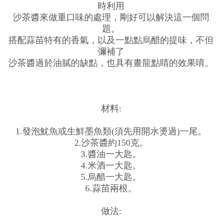
時利用
沙茶醬來做重口味的處理，剛好可以解決這一個問
題。
搭配蒜苗特有的香氣，以及一點點烏醋的提味，不但
彌補了
沙茶醬過於油膩的缺點，也具有畫龍點睛的效果唷。
材料:
1.發泡魷魚或生鮮墨魚類(須先用開水燙過)一尾。
2.沙茶醬約150克。
3.醬油一大匙。
4.米酒一大匙。
5.烏醋一大匙。
6.蒜苗兩根。
做法: