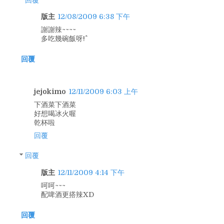
版主
12/08/2009 6:38 下午
謝謝辣~~~~
多吃幾碗飯呀!^^
回覆
jejokimo
12/11/2009 6:03 上午
下酒菜下酒菜
好想喝冰火喔
乾杯啦
回覆
回覆
版主
12/11/2009 4:14 下午
呵呵~~~
配啤酒更搭辣XD
回覆