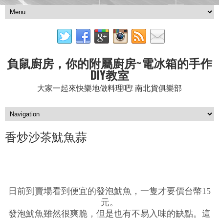
負鼠廚房，你的附屬廚房~電冰箱的手作
DIY教室
大家一起來快樂地做料理吧! 南北貨俱樂部
香炒沙茶魷魚蒜
日前到賣場看到便宜的發泡魷魚，一隻才要價台幣15
元。
發泡魷魚雖然很爽脆，但是也有不易入味的缺點。這