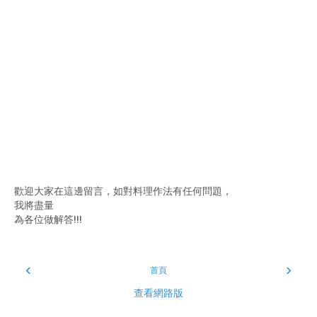
歡迎大家在這邊留言，如對料理作法有任何問題，
我將盡量
為各位做解答!!!
‹
›
首頁
查看網路版