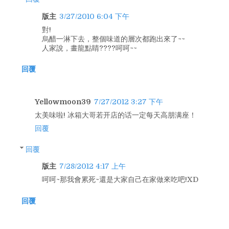
版主
3/27/2010 6:04 下午
對!
烏醋一淋下去，整個味道的層次都跑出來了~~
人家說，畫龍點睛????呵呵~~
回覆
Yellowmoon39
7/27/2012 3:27 下午
太美味啦! 冰箱大哥若开店的话一定每天高朋满座！
回覆
回覆
版主
7/28/2012 4:17 上午
呵呵~那我會累死~還是大家自己在家做來吃吧!XD
回覆