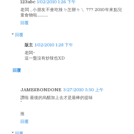
123abc
1/02/2010 1:26 下午
老闆 , 小朋友不會吃辣ㄉ怎辦ㄌㄟ ??? 2010年來點兒
童食物啦............
回覆
回覆
版主
1/02/2010 1:28 下午
老闆~
這一盤沒有炒辣也XD
回覆
JAMESBONDONE
3/27/2010 5:50 上午
讚啦 最後的烏醋加上去才是最棒的提味
推
回覆
回覆